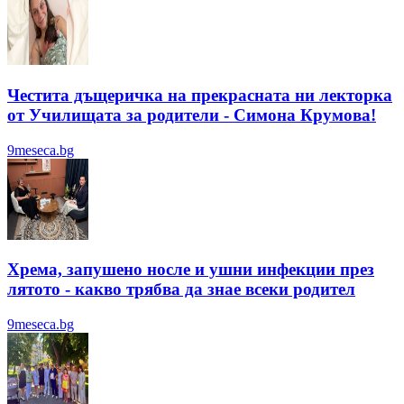
Честита дъщеричка на прекрасната ни лекторка
от Училищата за родители - Симона Крумова!
9meseca.bg
Хрема, запушено носле и ушни инфекции през
лятотo - какво трябва да знае всеки родител
9meseca.bg