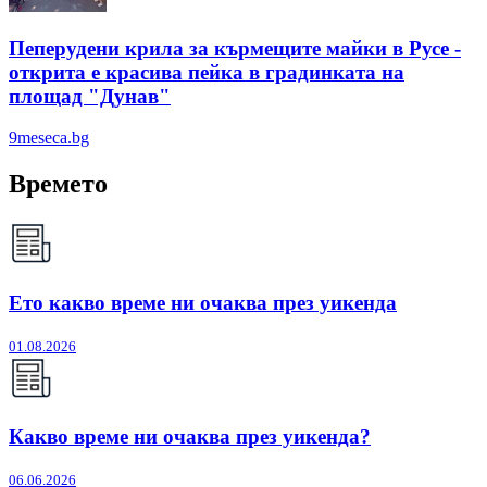
Пеперудени крила за кърмещите майки в Русе -
открита е красива пейка в градинката на
площад "Дунав"
9meseca.bg
Времето
Ето какво време ни очаква през уикенда
01.08.2026
Какво време ни очаква през уикенда?
06.06.2026