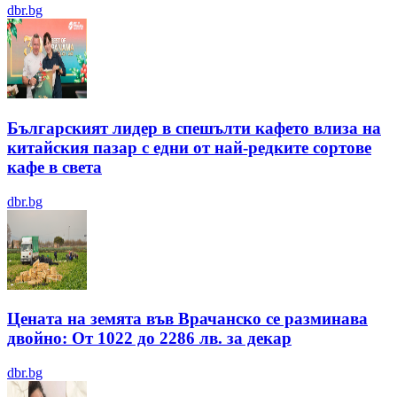
dbr.bg
Българският лидер в спешълти кафето влиза на
китайския пазар с едни от най-редките сортове
кафе в света
dbr.bg
Цената на земята във Врачанско се разминава
двойно: От 1022 до 2286 лв. за декар
dbr.bg