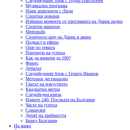
Следобедният блок с Тодор Пантилеев
Музикална програма
Нови хоризонти с Лили
Спортни новини
Избрани моменти от програмата на Дарик радио
Спортен маратон
Metropolis
Спортното шоу на Дарик в аванс
Подкаст в ефира
Още по темата
Портрети на успеха
Как да живеем до 100?
Финес
Дебатът
Следобедният блок с Георги Иванов
Мечтани дестинации
Гласът на изкуството
Квадратни метри
Следобедна криза
Новите 240: Посоката на България
Часът на успеха
Connected
Денят на храбростта
Бранд България
На живо