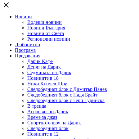
Новини
Водещи новини
Новини България
Новини от Света
Регионални новини
Любопитно
Програма
Предавания
Дарик Кафе
Денят на Дарик
Седмицата на Дарик
Новините в 18
Ники Кънчев Шоу
Следобедният блок с Димитър Панев
Следобедният блок с Надя Брайт
Следобедният блок с Гери Турийска
В тренда
Агросвят по Дарик
Време за джаз
Спортното шоу на Дарик
Следобедният блок
Новините в 12