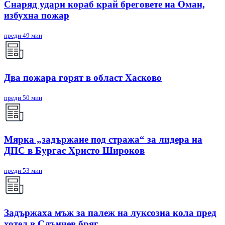
Снаряд удари кораб край бреговете на Оман,
избухна пожар
преди 49 мин
Два пожара горят в област Хасково
преди 50 мин
Мярка „задържане под стража“ за лидера на
ДПС в Бургас Христо Широков
преди 53 мин
Задържаха мъж за палеж на луксозна кола пред
хотел в Слънчев бряг