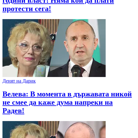
години власт! Няма кой да плати
протести сега!
Денят на Дарик
Велева: В момента в държавата никой
не смее да каже дума напреки на
Радев!