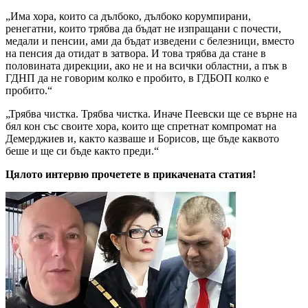
„Има хора, които са дълбоко, дълбоко корумпирани,
ренегатни, които трябва да бъдат не изпращани с почести,
медали и пенсии, ами да бъдат изведени с белезници, вместо
на пенсия да отидат в затвора. И това трябва да стане в
половината дирекции, ако не и на всички областни, а пък в
ГДНП да не говорим колко е пробито, в ГДБОП колко е
пробито.“
„Трябва чистка. Трябва чистка. Иначе Пеевски ще се върне на
бял кон със своите хора, които ще спретнат компромат на
Демерджиев и, както казваше и Борисов, ще бъде каквото
беше и ще си бъде както преди.“
Цялото интервю прочетете в прикачената статия!