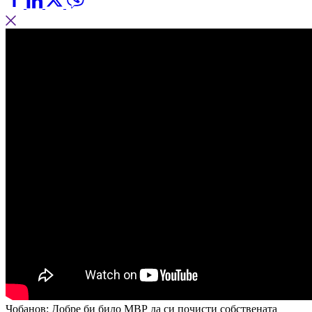
Чобанов: Добре би било МВР да си почисти собствената