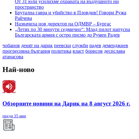
От 31 юли усилихме охраната на въздушното ни
пространство
Брутална гавра и убийство в Пловдив! Говори Ружа
Райчева
Назначиха нов директор на ОДМВР – Бургас
„Летях по 30 минути седмично“: Млад пилот напусна
Българската армия с остро писмо до Румен Радев
чобанов
денят на дарик
пеевски
служби
радев
демерджиев
прогресивна българия
политика
власт
борисов
десислава
атанасова
Най-ново
Обзорните новини на Дарик на 8 август 2026 г.
преди 35 мин