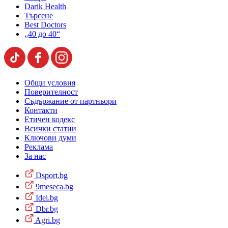
Darik Health
Търсене
Best Doctors
„40 до 40“
Общи условия
Поверителност
Съдържание от партньори
Контакти
Етичен кодекс
Всички статии
Ключови думи
Реклама
За нас
Dsport.bg
9meseca.bg
Idei.bg
Dbr.bg
Agri.bg