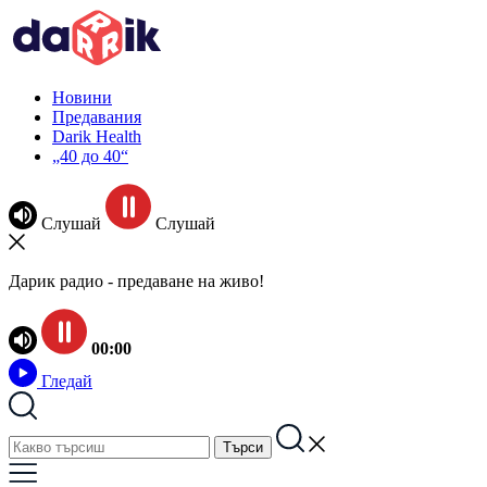
Новини
Предавания
Darik Health
„40 до 40“
Слушай
Слушай
Дарик радио - предаване на живо!
00:00
Гледай