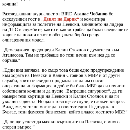
кочина!
Разследващият журналист от BIRD
Атанас Чобанов
бе
ексклузивен гост в
„Денят на Дарик“
и коментира
информацията за полетите на Пеевски, влиянието на лидера
на ДПС в службите, както и какви трябва да бъдат следващите
ходове на новата власт в обещаната борба срещу
олигархичния модел.
„Демерджиев предупреди Калин Стоянов с думите си към
Атанасова. Там не трябваше по този начин към нея да се
обръща.“
„Един вид заплаха, но също това беше едно предупреждение
към хората на Пеевски и Калин Стоянов в МВР и от други
служби, които очевидно продължават да им снасят
оперативна информация, и добре би било МВР да си почисти
собствената кочина и да пусне „Вътрешна сигурност“, да ги
намери тези къртици на Пеевски и Калин Стоянов и да ги
уволнят с двеста. Но дали това ще се случи, е сложен въпрос.
Виждаме, че те не могат да разчистят един Пъдпъдъка в
Бургас, този фамозен бизнесмен, който владее местното МВР.“
„Дали ще успеят да махнат къртиците на Пеевски, е много
спорен въпрос.“