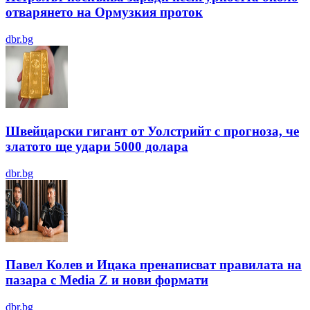
отварянето на Ормузкия проток
dbr.bg
Швейцарски гигант от Уолстрийт с прогноза, че
златото ще удари 5000 долара
dbr.bg
Павел Колев и Ицака пренаписват правилата на
пазара с Media Z и нови формати
dbr.bg