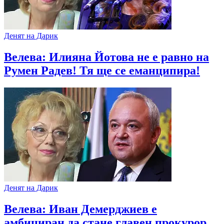
Денят на Дарик
Велева: Илияна Йотова не е равно на
Румен Радев! Тя ще се еманципира!
Денят на Дарик
Велева: Иван Демерджиев е
амбициран да стане главен прокурор,