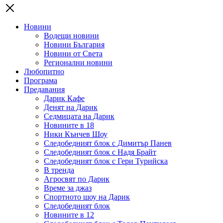
Новини
Водещи новини
Новини България
Новини от Света
Регионални новини
Любопитно
Програма
Предавания
Дарик Кафе
Денят на Дарик
Седмицата на Дарик
Новините в 18
Ники Кънчев Шоу
Следобедният блок с Димитър Панев
Следобедният блок с Надя Брайт
Следобедният блок с Гери Турийска
В тренда
Агросвят по Дарик
Време за джаз
Спортното шоу на Дарик
Следобедният блок
Новините в 12