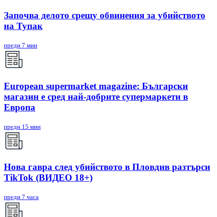
Започва делото срещу обвинения за убийството
на Тупак
преди 7 мин
European supermarket magazine: Български
магазин е сред най-добрите супермаркети в
Европа
преди 15 мин
Нова гавра след убийството в Пловдив разтърси
TikTok (ВИДЕО 18+)
преди 7 часа