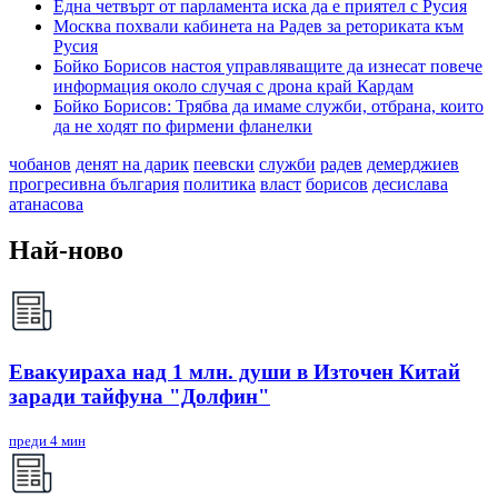
Една четвърт от парламента иска да е приятел с Русия
Москва похвали кабинета на Радев за реториката към
Русия
Бойко Борисов настоя управляващите да изнесат повече
информация около случая с дрона край Кардам
Бойко Борисов: Трябва да имаме служби, отбрана, които
да не ходят по фирмени фланелки
чобанов
денят на дарик
пеевски
служби
радев
демерджиев
прогресивна българия
политика
власт
борисов
десислава
атанасова
Най-ново
Евакуираха над 1 млн. души в Източен Китай
заради тайфуна "Долфин"
преди 4 мин