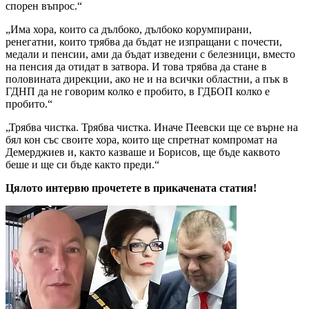
спорен въпрос.“
„Има хора, които са дълбоко, дълбоко корумпирани,
ренегатни, които трябва да бъдат не изпращани с почести,
медали и пенсии, ами да бъдат изведени с белезници, вместо
на пенсия да отидат в затвора. И това трябва да стане в
половината дирекции, ако не и на всички областни, а пък в
ГДНП да не говорим колко е пробито, в ГДБОП колко е
пробито.“
„Трябва чистка. Трябва чистка. Иначе Пеевски ще се върне на
бял кон със своите хора, които ще спретнат компромат на
Демерджиев и, както казваше и Борисов, ще бъде каквото
беше и ще си бъде както преди.“
Цялото интервю прочетете в прикачената статия!