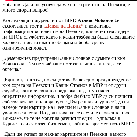
Чобанов: Дали ще успеят да махнат къртиците на Пеевски, е
много спорен въпрос!
Разследващият журналист от BIRD
Атанас Чобанов
бе
ексклузивен гост в
„Денят на Дарик“
и коментира
информацията за полетите на Пеевски, влиянието на лидера
на ДПС в службите, както и какви трябва да бъдат следващите
ходове на новата власт в обещаната борба срещу
олигархичния модел.
„Демерджиев предупреди Калин Стоянов с думите си към
Атанасова. Там не трябваше по този начин към нея да се
обръща.“
„Един вид заплаха, но също това беше едно предупреждение
към хората на Пеевски и Калин Стоянов в МВР и от други
служби, които очевидно продължават да им снасят
оперативна информация, и добре би било МВР да си почисти
собствената кочина и да пусне „Вътрешна сигурност“, да ги
намери тези къртици на Пеевски и Калин Стоянов и да ги
уволнят с двеста. Но дали това ще се случи, е сложен въпрос.
Виждаме, че те не могат да разчистят един Пъдпъдъка в
Бургас, този фамозен бизнесмен, който владее местното МВР.“
„Дали ще успеят да махнат къртиците на Пеевски, е много