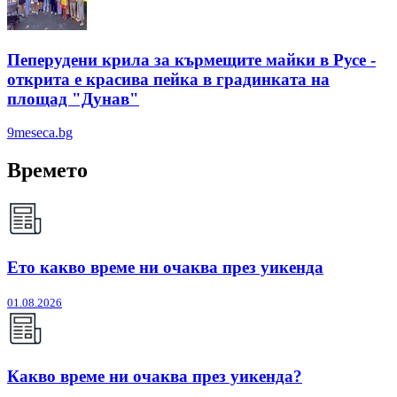
Пеперудени крила за кърмещите майки в Русе -
открита е красива пейка в градинката на
площад "Дунав"
9meseca.bg
Времето
Ето какво време ни очаква през уикенда
01.08.2026
Какво време ни очаква през уикенда?