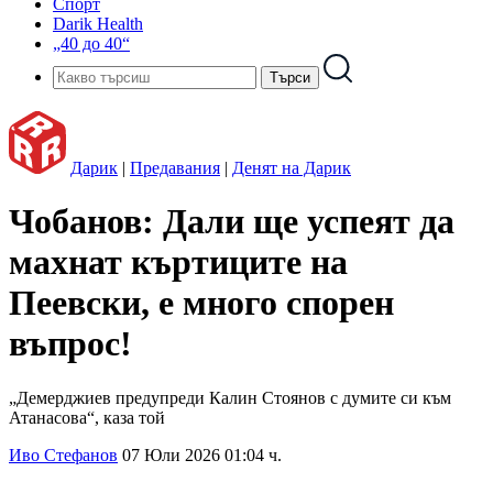
Спорт
Darik Health
„40 до 40“
Дарик
|
Предавания
|
Денят на Дарик
Чобанов: Дали ще успеят да
махнат къртиците на
Пеевски, е много спорен
въпрос!
„Демерджиев предупреди Калин Стоянов с думите си към
Атанасова“, каза той
Иво Стефанов
07 Юли 2026 01:04 ч.