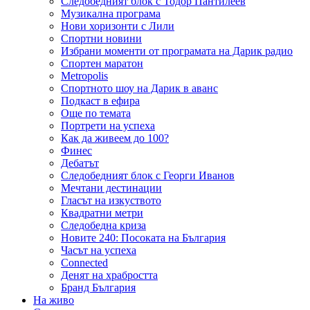
Следобедният блок с Тодор Пантилеев
Музикална програма
Нови хоризонти с Лили
Спортни новини
Избрани моменти от програмата на Дарик радио
Спортен маратон
Metropolis
Спортното шоу на Дарик в аванс
Подкаст в ефира
Още по темата
Портрети на успеха
Как да живеем до 100?
Финес
Дебатът
Следобедният блок с Георги Иванов
Мечтани дестинации
Гласът на изкуството
Квадратни метри
Следобедна криза
Новите 240: Посоката на България
Часът на успеха
Connected
Денят на храбростта
Бранд България
На живо