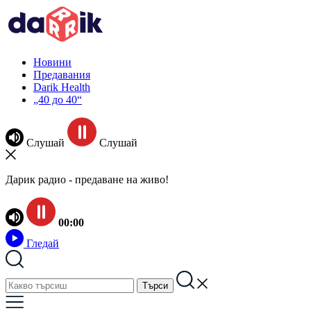
Новини
Предавания
Darik Health
„40 до 40“
Слушай
Слушай
Дарик радио - предаване на живо!
00:00
Гледай