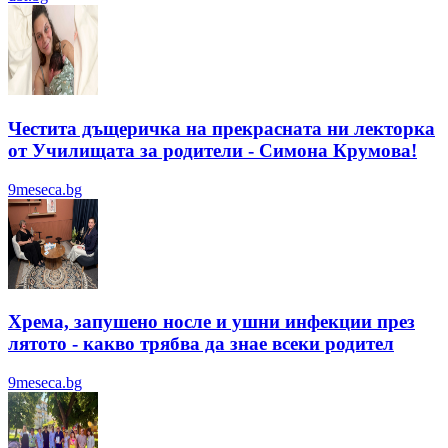
Честита дъщеричка на прекрасната ни лекторка
от Училищата за родители - Симона Крумова!
9meseca.bg
Хрема, запушено носле и ушни инфекции през
лятотo - какво трябва да знае всеки родител
9meseca.bg