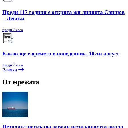
Преди 117 години е открита жп линията Свищов
– Левски
преди 7 часа
Какво ще е времето в понеделник, 10-ти август
преди 7 часа
Всички
От мрежата
Петролът поскъпва заради несигурността около