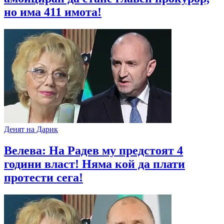
но има 411 имота!
Денят на Дарик
Велева: На Радев му предстоят 4
години власт! Няма кой да плати
протести сега!