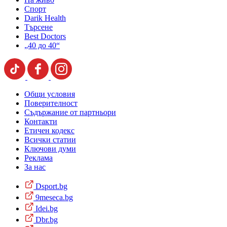
Спорт
Darik Health
Търсене
Best Doctors
„40 до 40“
Общи условия
Поверителност
Съдържание от партньори
Контакти
Етичен кодекс
Всички статии
Ключови думи
Реклама
За нас
Dsport.bg
9meseca.bg
Idei.bg
Dbr.bg