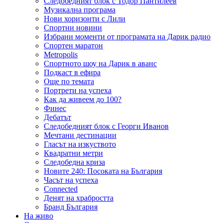
Следобедният блок с Тодор Пантилеев
Музикална програма
Нови хоризонти с Лили
Спортни новини
Избрани моменти от програмата на Дарик радио
Спортен маратон
Metropolis
Спортното шоу на Дарик в аванс
Подкаст в ефира
Още по темата
Портрети на успеха
Как да живеем до 100?
Финес
Дебатът
Следобедният блок с Георги Иванов
Мечтани дестинации
Гласът на изкуството
Квадратни метри
Следобедна криза
Новите 240: Посоката на България
Часът на успеха
Connected
Денят на храбростта
Бранд България
На живо