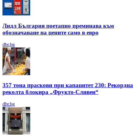
Лидл България поетапно преминава към
обозначаване на цените само в евро
dbr.bg
357 тона праскови при капацитет 230: Рекордна
реколта блокира „Фрукто-Сливен“
dbr.bg