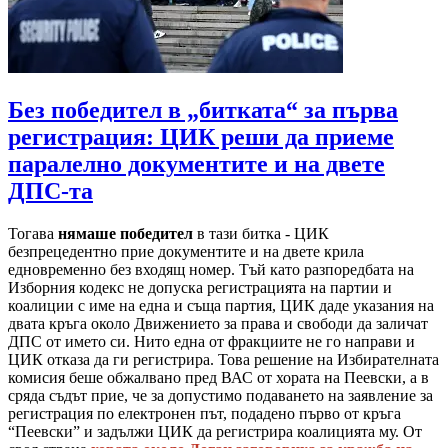
Без победител в „битката“ за първа
регистрация: ЦИК реши да приеме
паралелно документите и на двете
ДПС-та
Тогава
нямаше победител
в тази битка - ЦИК
безпрецедентно прие документите и на двете крила
едновременно без входящ номер. Тъй като разпоредбата на
Изборния кодекс не допуска регистрацията на партии и
коалиции с име на една и съща партия, ЦИК даде указания на
двата кръга около Движението за права и свободи да заличат
ДПС от името си. Нито една от фракциите не го направи и
ЦИК отказа да ги регистрира. Това решение на Избирателната
комисия беше обжалвано пред ВАС от хората на Пеевски, а в
сряда съдът прие, че за допустимо подаването на заявление за
регистрация по електронен път, подадено първо от кръга
“Пеевски” и задължи ЦИК да регистрира коалицията му. От