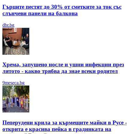
Гърците пестят до 30% от сметките за ток със
слънчеви панели на балкона
dbr.bg
Хрема, запушено носле и ушни инфекции през
лятотo - какво трябва да знае всеки родител
9meseca.bg
Пеперудени крила за кърмещите майки в Русе -
открита е красива пейка в градинката на