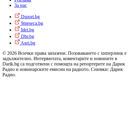
За нас
Dsport.bg
9meseca.bg
Idei.bg
Dbr.bg
Agri.bg
© 2026 Всички права запазени. Позоваването с хиперлинк е
задължително. Интервютата, коментарите и новините в
Darik.bg са подготвени с помощта на репортерите на Дарик
Радио и новинарските емисии на радиото. Снимки: Дарик
Радио.