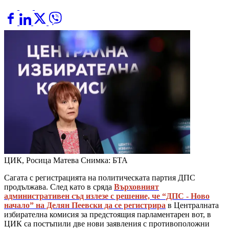
ЦИК, Росица Матева
Снимка: БТА
Сагата с регистрацията на политическата партия ДПС
продължава. След като в сряда
Върховният
административен съд излезе с решение, че “ДПС - Ново
начало” на Делян Пеевски да се регистрира
в Централната
избирателна комисия за предстоящия парламентарен вот, в
ЦИК са постъпили две нови заявления с противоположни