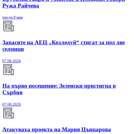
Ружа Райчева
преди 9 мин
Запасите на АЕЦ „Козлодуй“ стигат за под две
седмици
07.08.2026
На първо посещение: Зеленски пристигна в
Сърбия
07.08.2026
Атакуваха проекта на Мария Цънцарова