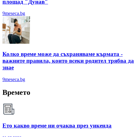
площад "Дунав"
9meseca.bg
Колко време може да съхраняваме кърмата -
важните правила, които всеки родител трябва да
знае
9meseca.bg
Времето
Ето какво време ни очаква през уикенда