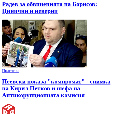
Радев за обвиненията на Борисов:
Цинични и неверни
Политика
Пеевски показа "компромат" - снимка
на Кирил Петков и шефа на
Антикорупционната комисия