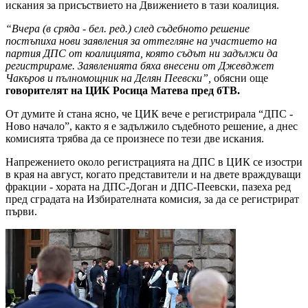
искания за присъствието на Движението в тази коалиция.
“Вчера (в сряда - бел. ред.) след съдебното решение
постъпиха нови заявления за оттегляне на участието на
партия ДПС от коалицията, която съдът ни задължи да
регистрираме. Заявленията бяха внесени от Джевджет
Чакъров и пълномощник на Делян Пеевски”,
обясни още
говорителят на ЦИК Росица Матева пред бТВ.
От думите ѝ стана ясно, че ЦИК вече е регистрирала “ДПС -
Ново начало”, както я е задължило съдебното решение, а днес
комисията трябва да се произнесе по тези две искания.
Напрежението около регистрацията на ДПС в ЦИК се изостри
в края на август, когато представители и на двете враждуващи
фракции - хората на ДПС-Доган и ДПС-Пеевски, пазеха ред
пред сградата на Избирателната комисия, за да се регистрират
първи.