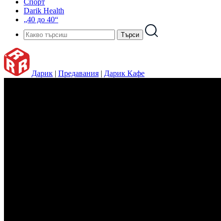
Спорт
Darik Health
„40 до 40“
Дарик
|
Предавания
|
Дарик Кафе