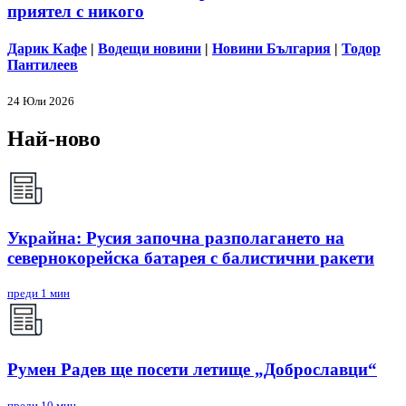
приятел с никого
Дарик Кафе
|
Водещи новини
|
Новини България
|
Тодор
Пантилеев
24 Юли 2026
Най-ново
Украйна: Русия започна разполагането на
севернокорейска батарея с балистични ракети
преди 1 мин
Румен Радев ще посети летище „Доброславци“
преди 10 мин