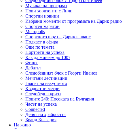
Следобедният блок с Тодор Пантилеев
Музикална програма
Нови хоризонти с Лили
Спортни новини
Избрани моменти от програмата на Дарик радио
Спортен маратон
Metropolis
Спортното шоу на Дарик в аванс
Подкаст в ефира
Още по темата
Портрети на успеха
Как да живеем до 100?
Финес
Дебатът
Следобедният блок с Георги Иванов
Мечтани дестинации
Гласът на изкуството
Квадратни метри
Следобедна криза
Новите 240: Посоката на България
Часът на успеха
Connected
Денят на храбростта
Бранд България
На живо