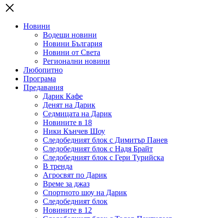
Новини
Водещи новини
Новини България
Новини от Света
Регионални новини
Любопитно
Програма
Предавания
Дарик Кафе
Денят на Дарик
Седмицата на Дарик
Новините в 18
Ники Кънчев Шоу
Следобедният блок с Димитър Панев
Следобедният блок с Надя Брайт
Следобедният блок с Гери Турийска
В тренда
Агросвят по Дарик
Време за джаз
Спортното шоу на Дарик
Следобедният блок
Новините в 12