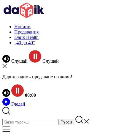
Новини
Предавания
Darik Health
„40 до 40“
Слушай
Слушай
Дарик радио - предаване на живо!
00:00
Гледай