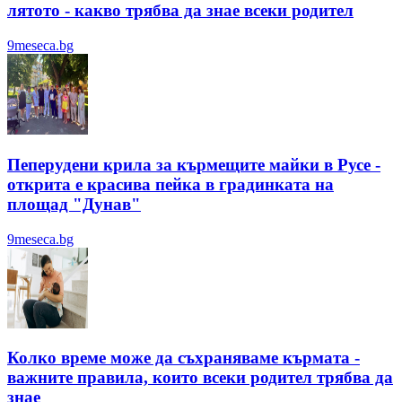
лятотo - какво трябва да знае всеки родител
9meseca.bg
Пеперудени крила за кърмещите майки в Русе -
открита е красива пейка в градинката на
площад "Дунав"
9meseca.bg
Колко време може да съхраняваме кърмата -
важните правила, които всеки родител трябва да
знае