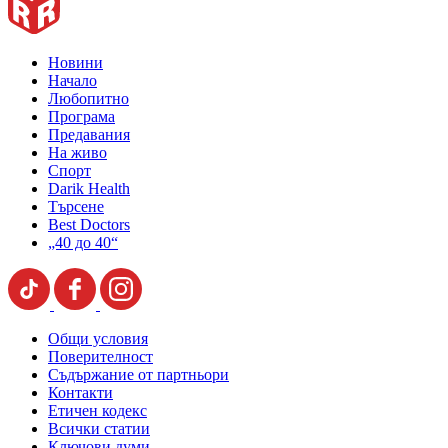
Новини
Начало
Любопитно
Програма
Предавания
На живо
Спорт
Darik Health
Търсене
Best Doctors
„40 до 40“
Общи условия
Поверителност
Съдържание от партньори
Контакти
Етичен кодекс
Всички статии
Ключови думи