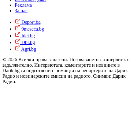
Реклама
За нас
Dsport.bg
9meseca.bg
Idei.bg
Dbr.bg
Agri.bg
© 2026 Всички права запазени. Позоваването с хиперлинк е
задължително. Интервютата, коментарите и новините в
Darik.bg са подготвени с помощта на репортерите на Дарик
Радио и новинарските емисии на радиото. Снимки: Дарик
Радио.