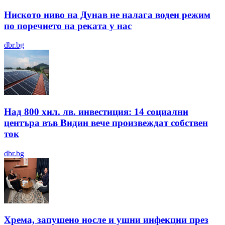
Ниското ниво на Дунав не налага воден режим
по поречието на реката у нас
dbr.bg
Над 800 хил. лв. инвестиция: 14 социални
центъра във Видин вече произвеждат собствен
ток
dbr.bg
Хрема, запушено носле и ушни инфекции през