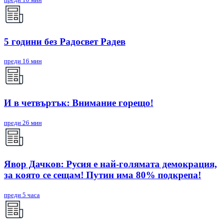
5 години без Радосвет Радев
преди 16 мин
И в четвъртък: Внимание горещо!
преди 26 мин
Явор Дачков: Русия е най-голямата демокрация,
за която се сещам! Путин има 80% подкрепа!
преди 5 часа