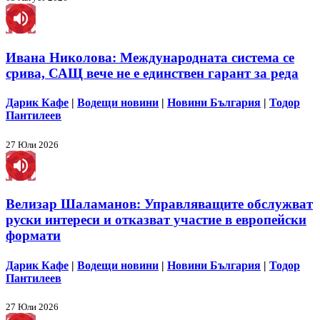
Ивана Николова: Международната система се
срива, САЩ вече не е единствен гарант за реда
Дарик Кафе
|
Водещи новини
|
Новини България
|
Тодор
Пантилеев
27 Юли 2026
Велизар Шаламанов: Управляващите обслужват
руски интереси и отказват участие в европейски
формати
Дарик Кафе
|
Водещи новини
|
Новини България
|
Тодор
Пантилеев
27 Юли 2026