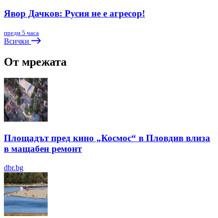
Явор Дачков: Русия не е агресор!
преди 5 часа
Всички
От мрежата
Площадът пред кино „Космос“ в Пловдив влиза
в мащабен ремонт
dbr.bg