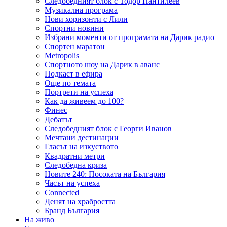
Следобедният блок с Тодор Пантилеев
Музикална програма
Нови хоризонти с Лили
Спортни новини
Избрани моменти от програмата на Дарик радио
Спортен маратон
Metropolis
Спортното шоу на Дарик в аванс
Подкаст в ефира
Още по темата
Портрети на успеха
Как да живеем до 100?
Финес
Дебатът
Следобедният блок с Георги Иванов
Мечтани дестинации
Гласът на изкуството
Квадратни метри
Следобедна криза
Новите 240: Посоката на България
Часът на успеха
Connected
Денят на храбростта
Бранд България
На живо