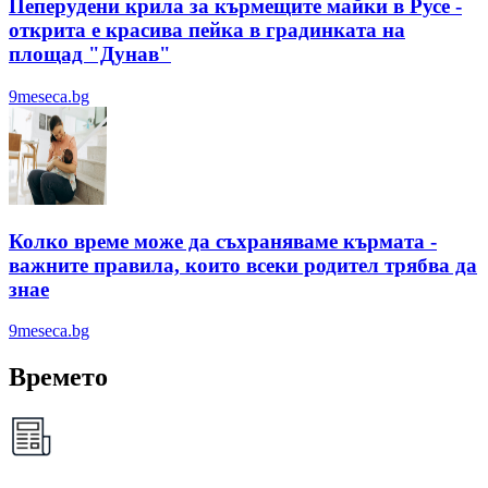
Пеперудени крила за кърмещите майки в Русе -
открита е красива пейка в градинката на
площад "Дунав"
9meseca.bg
Колко време може да съхраняваме кърмата -
важните правила, които всеки родител трябва да
знае
9meseca.bg
Времето