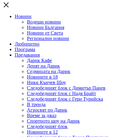
Новини
Водещи новини
Новини България
Новини от Света
Регионални новини
Любопитно
Програма
Предавания
Дарик Кафе
Денят на Дарик
Седмицата на Дарик
Новините в 18
Ники Кънчев Шоу
Следобедният блок с Димитър Панев
Следобедният блок с Надя Брайт
Следобедният блок с Гери Турийска
В тренда
Агросвят по Дарик
Време за джаз
Спортното шоу на Дарик
Следобедният блок
Новините в 12