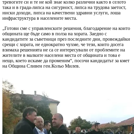
тревогите си и те не кой знае колко различни както в селото
така и в града-липса на сигурност, липса на трудова заетост,
ниски доходи, липса на качествени здравни услуги, лоша
инфраструктура в населените места.
„Готови сме с управленските решения, благодарение на които
общината ще бъде само в полза на хората. Заедно с
кандидатите за съветници през последните дни, провеждайки
срещи с хората, не еднократно чухме, че тези, които досега
взимаха решенията не са се интересували от проблемите на
жителите в малките населени места от общината и това е
нещо, което искаме да променим“, посочи кандидатът за кмет
на Община Сливен ген.Кольо Милев.