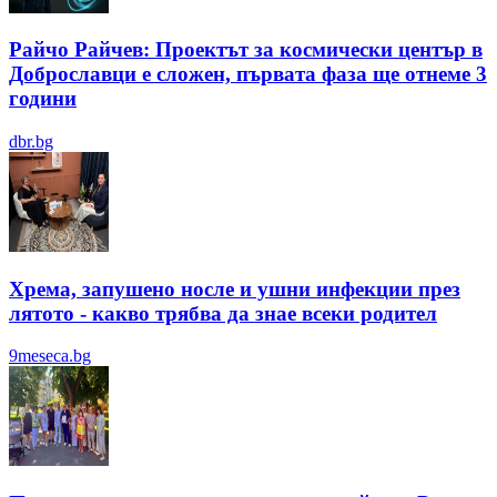
Райчо Райчев: Проектът за космически център в
Доброславци е сложен, първата фаза ще отнеме 3
години
dbr.bg
Хрема, запушено носле и ушни инфекции през
лятотo - какво трябва да знае всеки родител
9meseca.bg