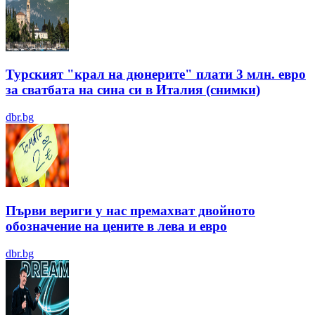
Турският "крал на дюнерите" плати 3 млн. евро
за сватбата на сина си в Италия (снимки)
dbr.bg
Първи вериги у нас премахват двойното
обозначение на цените в лева и евро
dbr.bg