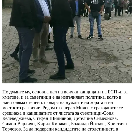
По думите му, основна цел на всички кандидати на БСП -и за
кметове, и за съветници е да изпълняват политика, която в
най-голяма степен отговаря на нуждите на хората и на
местното развитие. Редом с генерал Милев с гражданите се
срещнаха и кандидатите от листата за съветници-Соня
Келеведжиева, Стефан Щилиянов, Детелина Симеонова,
Симон Варлиян, Кирил Киряков, Божидар Йотков, Християн
Торлозов. За да подкрепи кандидатите на столетницата в