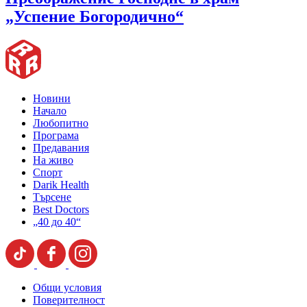
„Успение Богородично“
Новини
Начало
Любопитно
Програма
Предавания
На живо
Спорт
Darik Health
Търсене
Best Doctors
„40 до 40“
Общи условия
Поверителност