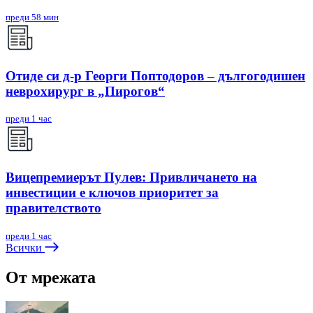
преди 58 мин
Отиде си д-р Георги Поптодоров – дългогодишен
неврохирург в „Пирогов“
преди 1 час
Вицепремиерът Пулев: Привличането на
инвестиции е ключов приоритет за
правителството
преди 1 час
Всички
От мрежата