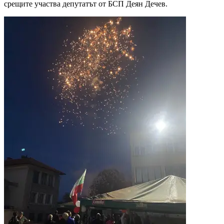
срещите участва депутатът от БСП Деян Дечев.