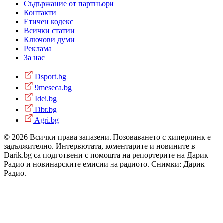
Съдържание от партньори
Контакти
Етичен кодекс
Всички статии
Ключови думи
Реклама
За нас
Dsport.bg
9meseca.bg
Idei.bg
Dbr.bg
Agri.bg
© 2026 Всички права запазени. Позоваването с хиперлинк е
задължително. Интервютата, коментарите и новините в
Darik.bg са подготвени с помощта на репортерите на Дарик
Радио и новинарските емисии на радиото. Снимки: Дарик
Радио.