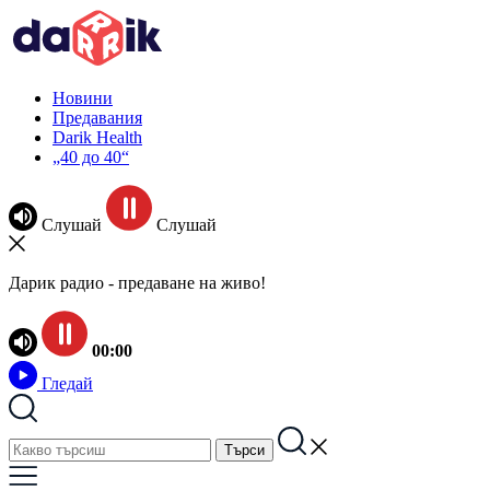
Новини
Предавания
Darik Health
„40 до 40“
Слушай
Слушай
Дарик радио - предаване на живо!
00:00
Гледай