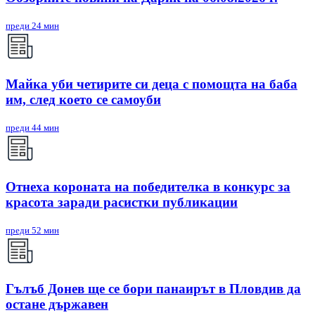
преди 24 мин
Майка уби четирите си деца с помощта на баба
им, след което се самоуби
преди 44 мин
Отнеха короната на победителка в конкурс за
красота заради расистки публикации
преди 52 мин
Гълъб Донев ще се бори панаирът в Пловдив да
остане държавен