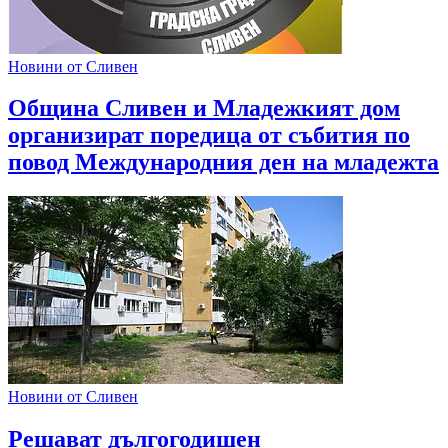
Новини от Сливен
Община Сливен и Младежкият дом
организират поредица от събития по
повод Международния ден на младежта
Новини от Сливен
Решават дългогодишен