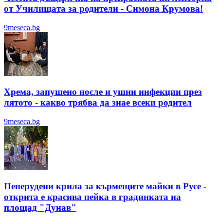
от Училищата за родители - Симона Крумова!
9meseca.bg
Хрема, запушено носле и ушни инфекции през
лятотo - какво трябва да знае всеки родител
9meseca.bg
Пеперудени крила за кърмещите майки в Русе -
открита е красива пейка в градинката на
площад "Дунав"