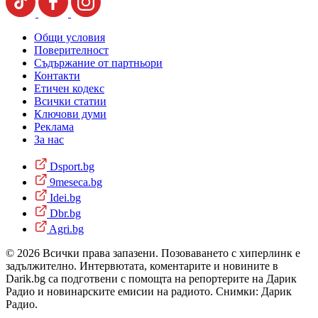
Общи условия
Поверителност
Съдържание от партньори
Контакти
Етичен кодекс
Всички статии
Ключови думи
Реклама
За нас
Dsport.bg
9meseca.bg
Idei.bg
Dbr.bg
Agri.bg
© 2026 Всички права запазени. Позоваването с хиперлинк е
задължително. Интервютата, коментарите и новините в
Darik.bg са подготвени с помощта на репортерите на Дарик
Радио и новинарските емисии на радиото. Снимки: Дарик
Радио.