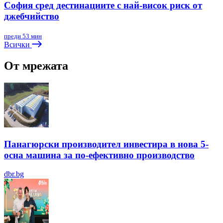
София сред дестинациите с най-висок риск от
джебчийство
преди 53 мин
Всички
От мрежата
Панагюрски производител инвестира в нова 5-
осна машина за по-ефективно производство
dbr.bg