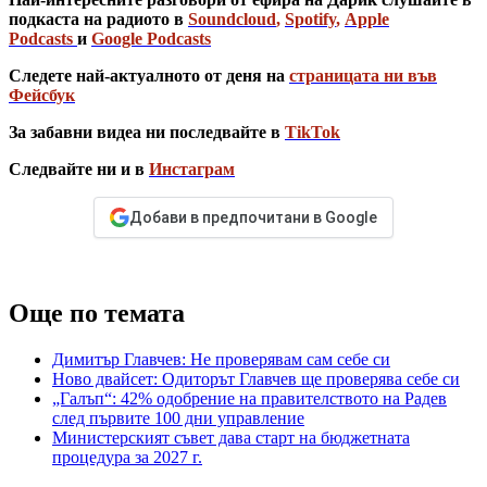
подкаста на радиото в
Soundcloud
,
Spotify
,
Apple
Podcasts
и
Google Podcasts
Следете най-актуалното от деня на
страницата ни във
Фейсбук
За забавни видеа ни последвайте в
TikTok
Следвайте ни и в
Инстаграм
Добави в предпочитани в Google
Още по темата
Димитър Главчев: Не проверявам сам себе си
Ново двайсет: Одиторът Главчев ще проверява себе си
„Галъп“: 42% одобрение на правителството на Радев
след първите 100 дни управление
Министерският съвет дава старт на бюджетната
процедура за 2027 г.