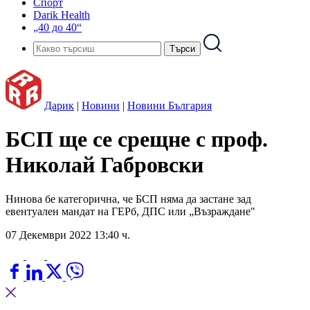
Спорт
Darik Health
„40 до 40“
Дарик
|
Новини
|
Новини България
БСП ще се срещне с проф.
Николай Габровски
Нинова бе категорична, че БСП няма да застане зад
евентуален мандат на ГЕРб, ДПС или „Възраждане"
07 Декември 2022 13:40 ч.