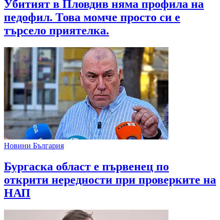
Убитият в Пловдив няма профила на
педофил. Това момче просто си е
търсело приятелка.
Новини България
Бургаска област е първенец по
открити нередности при проверките на
НАП