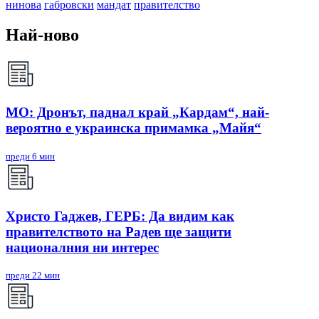
нинова
габровски
мандат
правителство
Най-ново
МО: Дронът, паднал край „Кардам“, най-
вероятно е украинска примамка „Майя“
преди 6 мин
Христо Гаджев, ГЕРБ: Да видим как
правителството на Радев ще защити
националния ни интерес
преди 22 мин