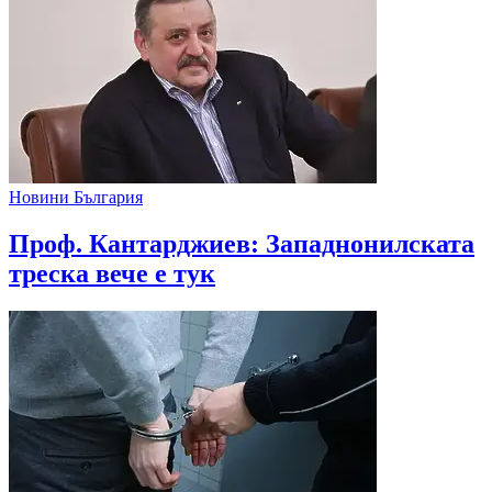
Новини България
Проф. Кантарджиев: Западнонилската
треска вече е тук