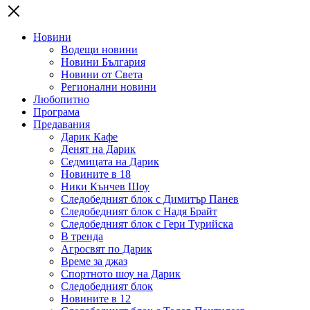
Новини
Водещи новини
Новини България
Новини от Света
Регионални новини
Любопитно
Програма
Предавания
Дарик Кафе
Денят на Дарик
Седмицата на Дарик
Новините в 18
Ники Кънчев Шоу
Следобедният блок с Димитър Панев
Следобедният блок с Надя Брайт
Следобедният блок с Гери Турийска
В тренда
Агросвят по Дарик
Време за джаз
Спортното шоу на Дарик
Следобедният блок
Новините в 12