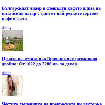
Българският лидер в спешълти кафето влиза на
китайския пазар с едни от най-редките сортове
кафе в света
dbr.bg
Цената на земята във Врачанско се разминава
двойно: От 1022 до 2286 лв. за декар
dbr.bg
Честита дъщеричка на прекрасната ни лекторка