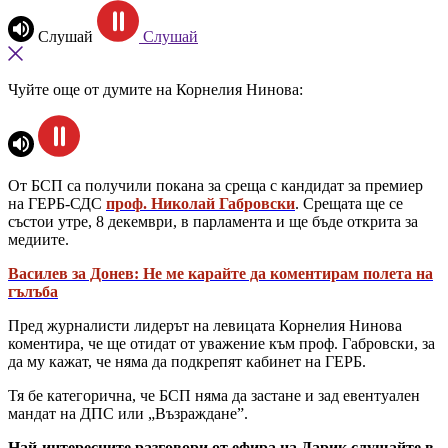
Слушай
Слушай
Чуйте още от думите на Корнелия Нинова:
От БСП са получили покана за среща с кандидат за премиер
на ГЕРБ-СДС
проф. Николай Габровски
. Срещата ще се
състои утре, 8 декември, в парламента и ще бъде открита за
медиите.
Василев за Донев: Не ме карайте да коментирам полета на
гълъба
Пред журналисти лидерът на левицата Корнелия Нинова
коментира, че ще отидат от уважение към проф. Габровски, за
да му кажат, че няма да подкрепят кабинет на ГЕРБ.
Тя бе категорична, че БСП няма да застане и зад евентуален
мандат на ДПС или „Възраждане”.
Най-интересните разговори от ефира на Дарик слушайте в