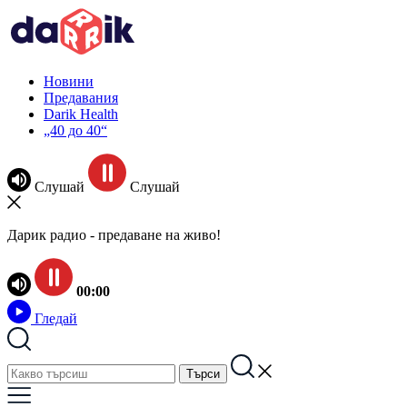
Новини
Предавания
Darik Health
„40 до 40“
Слушай
Слушай
Дарик радио - предаване на живо!
00:00
Гледай