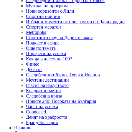
Следобедният блок с Тодор Пантилеев
Музикална програма
Нови хоризонти с Лили
Спортни новини
Избрани моменти от програмата на Дарик радио
Спортен маратон
Metropolis
Спортното шоу на Дарик в аванс
Подкаст в ефира
Още по темата
Портрети на успеха
Как да живеем до 100?
Финес
Дебатът
Следобедният блок с Георги Иванов
Мечтани дестинации
Гласът на изкуството
Квадратни метри
Следобедна криза
Новите 240: Посоката на България
Часът на успеха
Connected
Денят на храбростта
Бранд България
На живо