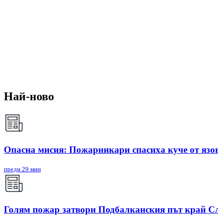
Най-ново
Опасна мисия: Пожарникари спасиха куче от яз
преди 29 мин
Голям пожар затвори Подбалканския път край Сл