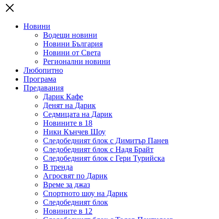
Новини
Водещи новини
Новини България
Новини от Света
Регионални новини
Любопитно
Програма
Предавания
Дарик Кафе
Денят на Дарик
Седмицата на Дарик
Новините в 18
Ники Кънчев Шоу
Следобедният блок с Димитър Панев
Следобедният блок с Надя Брайт
Следобедният блок с Гери Турийска
В тренда
Агросвят по Дарик
Време за джаз
Спортното шоу на Дарик
Следобедният блок
Новините в 12