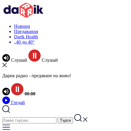
Новини
Предавания
Darik Health
„40 до 40“
Слушай
Слушай
Дарик радио - предаване на живо!
00:00
Гледай