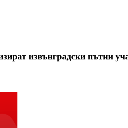
изират извънградски пътни уч