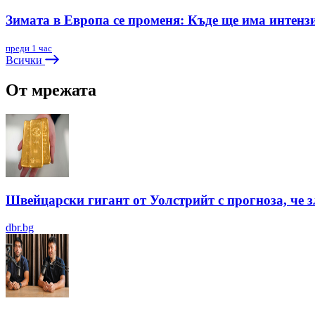
Зимата в Европа се променя: Къде ще има интенз
преди 1 час
Всички
От мрежата
Швейцарски гигант от Уолстрийт с прогноза, че 
dbr.bg