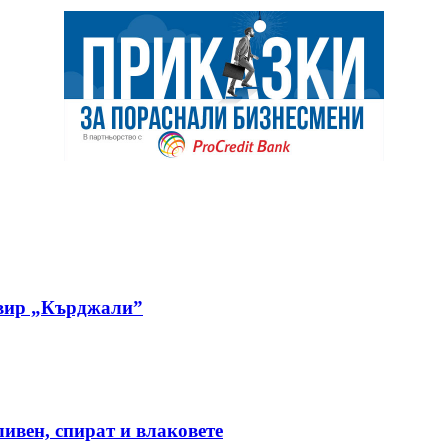
овир „Кърджали”
ивен, спират и влаковете