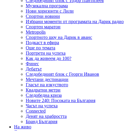
Следобедният блок с Тодор Пантилеев
Музикална програма
Нови хоризонти с Лили
Спортни новини
Избрани моменти от програмата на Дарик радио
Спортен маратон
Metropolis
Спортното шоу на Дарик в аванс
Подкаст в ефира
Още по темата
Портрети на успеха
Как да живеем до 100?
Финес
Дебатът
Следобедният блок с Георги Иванов
Мечтани дестинации
Гласът на изкуството
Квадратни метри
Следобедна криза
Новите 240: Посоката на България
Часът на успеха
Connected
Денят на храбростта
Бранд България
На живо