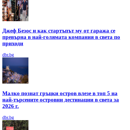
Джеф Безос и как стартъпът му от гаража се
превърна в най-голямата компания в света по
приходи
dbr.bg
Малко познат гръцки остров влезе в топ 5 на
най-търсените островни дестинации в света за
2026 г.
dbr.bg