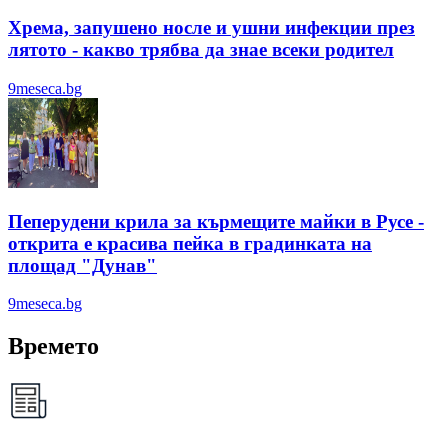
Хрема, запушено носле и ушни инфекции през
лятотo - какво трябва да знае всеки родител
9meseca.bg
Пеперудени крила за кърмещите майки в Русе -
открита е красива пейка в градинката на
площад "Дунав"
9meseca.bg
Времето