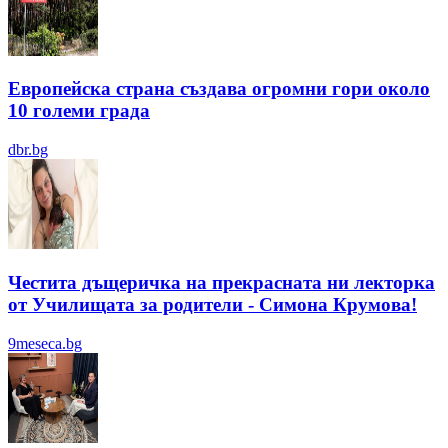
Европейска страна създава огромни гори около
10 големи града
dbr.bg
Честита дъщеричка на прекрасната ни лекторка
от Училищата за родители - Симона Крумова!
9meseca.bg