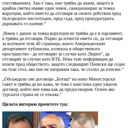
спестяванията. Ако е така, ние трябва да знаем, защото в
крайна сметка имаме един човек, санкциониран за тежка
корупция, който вместо да отговаря за своите действия пред
българските институции, пред съда, пред прокуратурата,
държавата го пазеше.“
„Човек с данни за тежка корупция не трябва да е в парламент,
а трябва да отговаря. Първо да изчисти името си, да отговаря
за всичките тези 40 страници, които Американският
департамент публикува, излязоха в общественото
пространство - да отговарят за случаи като „Чирен“, да
отговарят за случаи като КТБ. Нека тази информация да
излезе пред обществото, защото следващият Пеевски ще седне
на този стол, ако ние не направим така, че столът да изчезне.“
„Обсъждали сме договора „Боташ“ на ниво Министерски
съвет и трябва да ви кажа, че това е наистина един ужасен
договор, който ние няма как да предоговорим. Освен ако
турската страна не се откаже.“
Цялото интервю прочетете тук: