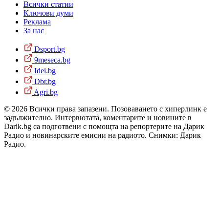
Всички статии
Ключови думи
Реклама
За нас
Dsport.bg
9meseca.bg
Idei.bg
Dbr.bg
Agri.bg
© 2026 Всички права запазени. Позоваването с хиперлинк е
задължително. Интервютата, коментарите и новините в
Darik.bg са подготвени с помощта на репортерите на Дарик
Радио и новинарските емисии на радиото. Снимки: Дарик
Радио.