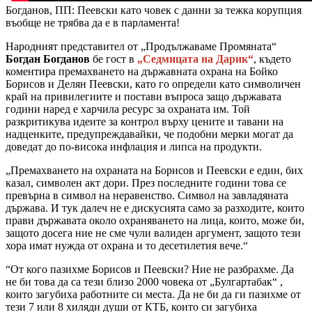
Богданов, ПП: Пеевски като човек с данни за тежка корупция
въобще не трябва да е в парламента!
Народният представител от „Продължаваме Промяната“
Богдан Богданов
бе гост в
„Седмицата на Дарик“
, където
коментира премахването на държавната охрана на Бойко
Борисов и Делян Пеевски, като го определи като символичен
край на привилегиите и постави въпроса защо държавата
години наред е харчила ресурс за охраната им. Той
разкритикува идеите за контрол върху цените и тавани на
надценките, предупреждавайки, че подобни мерки могат да
доведат до по-висока инфлация и липса на продукти.
„Премахването на охраната на Борисов и Пеевски е един, бих
казал, символен акт дори. През последните години това се
превърна в символ на неравенство. Символ на завладяната
държава. И тук далеч не е дискусията само за разходите, които
прави държавата около охраняването на лица, които, може би,
защото досега ние не сме чули валиден аргумент, защото тези
хора имат нужда от охрана и то десетилетия вече.“
“От кого пазихме Борисов и Пеевски? Ние не разбрахме. Да
не би това да са тези близо 2000 човека от „Булгартабак“ ,
които загубиха работните си места. Да не би да ги пазихме от
тези 7 или 8 хиляди души от КТБ, които си загубиха