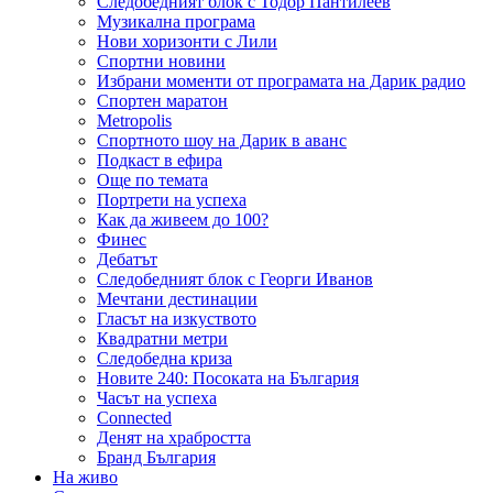
Следобедният блок с Тодор Пантилеев
Музикална програма
Нови хоризонти с Лили
Спортни новини
Избрани моменти от програмата на Дарик радио
Спортен маратон
Metropolis
Спортното шоу на Дарик в аванс
Подкаст в ефира
Още по темата
Портрети на успеха
Как да живеем до 100?
Финес
Дебатът
Следобедният блок с Георги Иванов
Мечтани дестинации
Гласът на изкуството
Квадратни метри
Следобедна криза
Новите 240: Посоката на България
Часът на успеха
Connected
Денят на храбростта
Бранд България
На живо