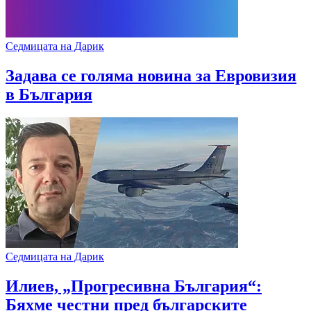
Седмицата на Дарик
Задава се голяма новина за Евровизия
в България
Седмицата на Дарик
Илиев, „Прогресивна България“:
Бяхме честни пред българските