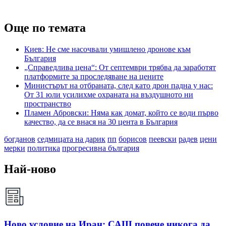
Още по темата
Киев: Не сме насочвали умишлено дронове към
България
„Справедлива цена“: От септември трябва да заработят
платформите за проследяване на цените
Министърът на отбраната, след като дрон падна у нас:
От 31 юли усилихме охраната на въздушното ни
пространство
Пламен Абровски: Няма как домат, който се води първо
качество, да се внася на 30 цента в България
богданов
седмицата на дарик
пп
борисов
пеевски
радев
цени
мерки
политика
прогресивна българия
Най-ново
Ново условие на Иран: САЩ повече никога да