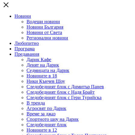
Новини
Водещи новини
Новини България
Новини от Света
Регионални новини
Любопитно
Програма
Предавания
Дарик Кафе
Денят на Дарик
Седмицата на Дарик
Новините в 18
Ники Кънчев Шоу
Следобедният блок с Димитър Панев
Следобедният блок с Надя Брайт
Следобедният блок с Гери Турийска
В тренда
Агросвят по Дарик
Време за джаз
Спортното шоу на Дарик
Следобедният блок
Новините в 12