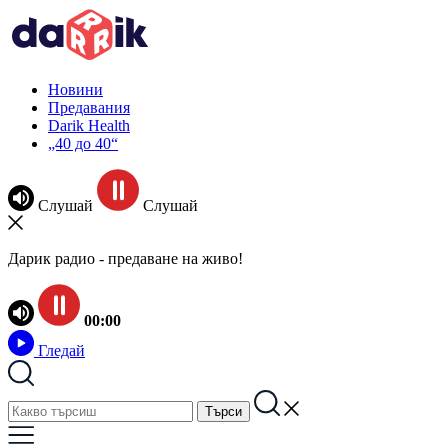
Новини
Предавания
Darik Health
„40 до 40“
Слушай
Слушай
Дарик радио - предаване на живо!
00:00
Гледай