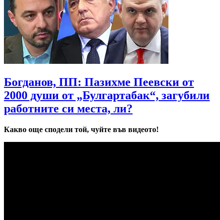
Богданов, ПП: Пазихме Пеевски от
2000 души от „Булгартабак“, загубили
работните си места, ли?
Какво още сподели той, чуйте във видеото!