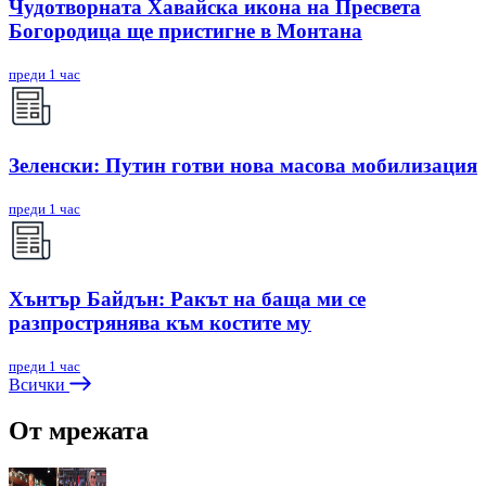
Чудотворната Хавайска икона на Пресвета
Богородица ще пристигне в Монтана
преди 1 час
Зеленски: Путин готви нова масова мобилизация
преди 1 час
Хънтър Байдън: Ракът на баща ми се
разпрострянява към костите му
преди 1 час
Всички
От мрежата