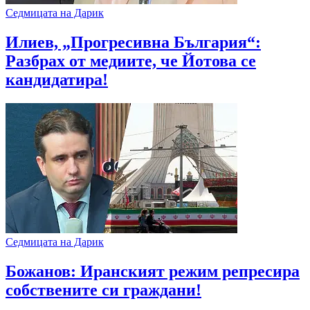
Седмицата на Дарик
Илиев, „Прогресивна България“:
Разбрах от медиите, че Йотова се
кандидатира!
Седмицата на Дарик
Божанов: Иранският режим репресира
собствените си граждани!