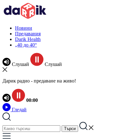
Новини
Предавания
Darik Health
„40 до 40“
Слушай
Слушай
Дарик радио - предаване на живо!
00:00
Гледай