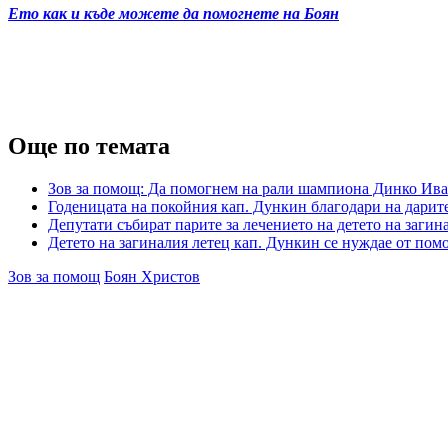
Ето как и къде можете да помогнете на Боян
Още по темата
Зов за помощ: Да помогнем на рали шампиона Динко Иван
Годеницата на покойния кап. Дункин благодари на дарите
Депутати събират парите за лечението на детето на заги
Детето на загиналия летец кап. Дункин се нуждае от пом
Зов за помощ
Боян Христов