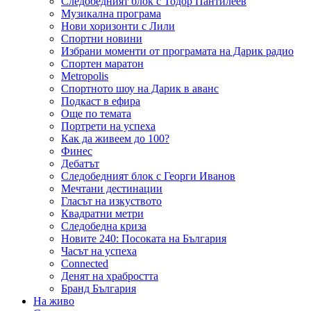
Следобедният блок с Тодор Пантилеев
Музикална програма
Нови хоризонти с Лили
Спортни новини
Избрани моменти от програмата на Дарик радио
Спортен маратон
Metropolis
Спортното шоу на Дарик в аванс
Подкаст в ефира
Още по темата
Портрети на успеха
Как да живеем до 100?
Финес
Дебатът
Следобедният блок с Георги Иванов
Мечтани дестинации
Гласът на изкуството
Квадратни метри
Следобедна криза
Новите 240: Посоката на България
Часът на успеха
Connected
Денят на храбростта
Бранд България
На живо