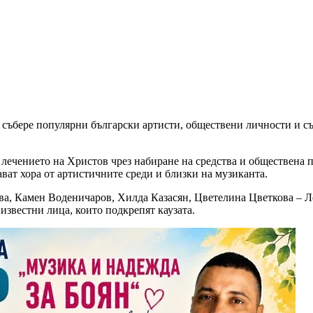
 събере популярни български артисти, обществени личности и с
 лечението на Христов чрез набиране на средства и обществена 
ават хора от артистичните среди и близки на музиканта.
ва, Камен Воденичаров, Хилда Казасян, Цветелина Цветкова – Л
известни лица, които подкрепят каузата.