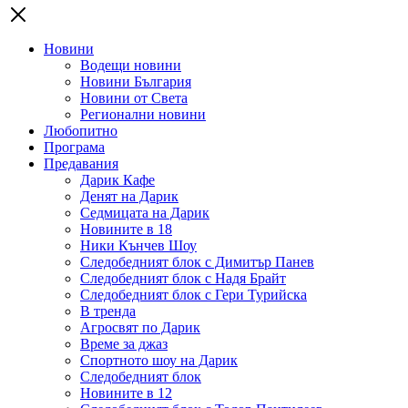
Новини
Водещи новини
Новини България
Новини от Света
Регионални новини
Любопитно
Програма
Предавания
Дарик Кафе
Денят на Дарик
Седмицата на Дарик
Новините в 18
Ники Кънчев Шоу
Следобедният блок с Димитър Панев
Следобедният блок с Надя Брайт
Следобедният блок с Гери Турийска
В тренда
Агросвят по Дарик
Време за джаз
Спортното шоу на Дарик
Следобедният блок
Новините в 12