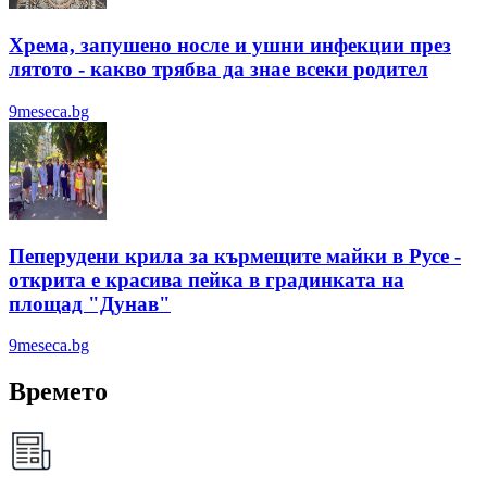
Хрема, запушено носле и ушни инфекции през
лятотo - какво трябва да знае всеки родител
9meseca.bg
Пеперудени крила за кърмещите майки в Русе -
открита е красива пейка в градинката на
площад "Дунав"
9meseca.bg
Времето