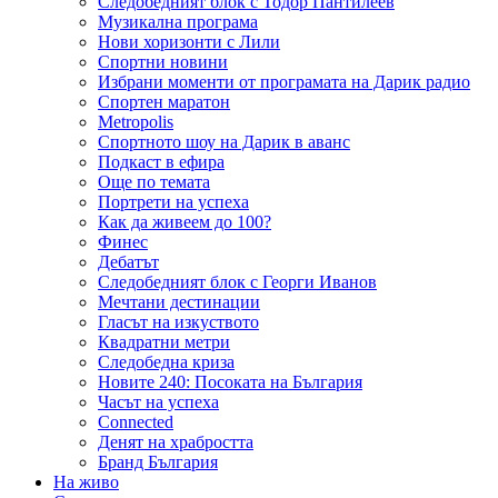
Следобедният блок с Тодор Пантилеев
Музикална програма
Нови хоризонти с Лили
Спортни новини
Избрани моменти от програмата на Дарик радио
Спортен маратон
Metropolis
Спортното шоу на Дарик в аванс
Подкаст в ефира
Още по темата
Портрети на успеха
Как да живеем до 100?
Финес
Дебатът
Следобедният блок с Георги Иванов
Мечтани дестинации
Гласът на изкуството
Квадратни метри
Следобедна криза
Новите 240: Посоката на България
Часът на успеха
Connected
Денят на храбростта
Бранд България
На живо