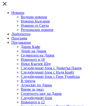
Новини
Водещи новини
Новини България
Новини от Света
Регионални новини
Любопитно
Програма
Предавания
Дарик Кафе
Денят на Дарик
Седмицата на Дарик
Новините в 18
Ники Кънчев Шоу
Следобедният блок с Димитър Панев
Следобедният блок с Надя Брайт
Следобедният блок с Гери Турийска
В тренда
Агросвят по Дарик
Време за джаз
Спортното шоу на Дарик
Следобедният блок
Новините в 12