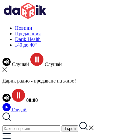
Новини
Предавания
Darik Health
„40 до 40“
Слушай
Слушай
Дарик радио - предаване на живо!
00:00
Гледай