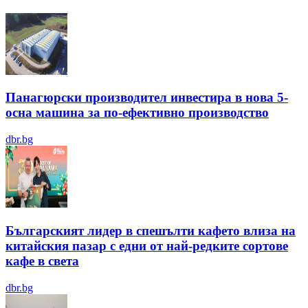
Панагюрски производител инвестира в нова 5-
осна машина за по-ефективно производство
dbr.bg
Българският лидер в спешълти кафето влиза на
китайския пазар с едни от най-редките сортове
кафе в света
dbr.bg