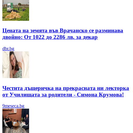
Цената на земята във Врачанско се разминава
двойно: От 1022 до 2286 лв. за декар
dbr.bg
Честита дъщеричка на прекрасната ни лекторка
от Училищата за родители - Симона Крумова!
9meseca.bg