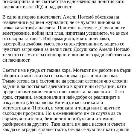
психиатрията и не съответства еднозначно на понятия като
висок интелект (IQ) и надареност.
В едно интервю писателката Амели Нотомб обяснява на
озадачения и удивен журналист, че се чувства виновна за
всяка катастрофа на света. При това настоява: „Случи ли се
земетресение, война или глад, изпитвам усещането, че аз съм
отговорна за това“. Информацията, която получават,
разстройва дълбоко умствено свръхефективните, защото се
чувстват загрижени за целия свят. Досущ като Амели Нотомб
те често се смятат за отговорни и виновни заради собствената
си пасивност.
Светът има нужда от такива хора. Мозъкът им работи на бързи
обороти и мисълта им се разклонява в различни посоки.
Тъкмо затова са в състояние да решават светкавично сложни
задачи и да постъпват адекватно в критични ситуации, като
предизвикват удивлението или завистта на околните. Те са
ярки, странни, емоционални и най-добре се реализират в
изкуството (Леонардо да Винчи), във физиката и
математиката (Нютон), в музиката и танца или в другите
свободни професии. Но в ежедневието им се случва да са
свръхчувствителни, безпричинно избухливи и трудно
разбираеми за другите. Тази книга им дава насоки и съвети
как да се вградят в обществото, без да се чувстват като дошли