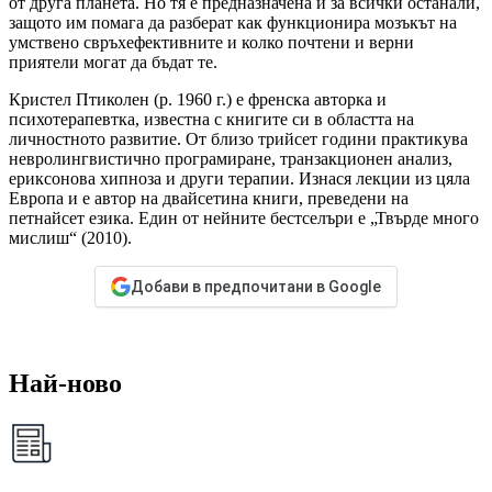
от друга планета. Но тя е предназначена и за всички останали,
защото им помага да разберат как функционира мозъкът на
умствено свръхефективните и колко почтени и верни
приятели могат да бъдат те.
Кристел Птиколен (р. 1960 г.) е френска авторка и
психотерапевтка, известна с книгите си в областта на
личностното развитие. От близо трийсет години практикува
невролингвистично програмиране, транзакционен анализ,
ериксонова хипноза и други терапии. Изнася лекции из цяла
Европа и е автор на двайсетина книги, преведени на
петнайсет езика. Един от нейните бестселъри е „Твърде много
мислиш“ (2010).
Добави в предпочитани в Google
Най-ново