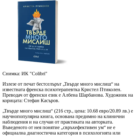
Снимка: ИК "Colibri"
Излезе от печат бестселърът „Твърде много мислиш“ на
известната френска психотерапевтка Кристел Птиколен.
Преводач от френски език е Албена Шарбанова. Художник на
корицата: Стефан Касъров.
„Твърде много мислиш“ (216 стр., цена: 10.68 евро/20.89 лв.) е
научнопопулярна книга, основана предимно на клинични
наблюдения и на случаи от практиката на авторката.
Въведеното от нея понятие „свръхефективен ум“ не е
официална диагностична категория в психологията или