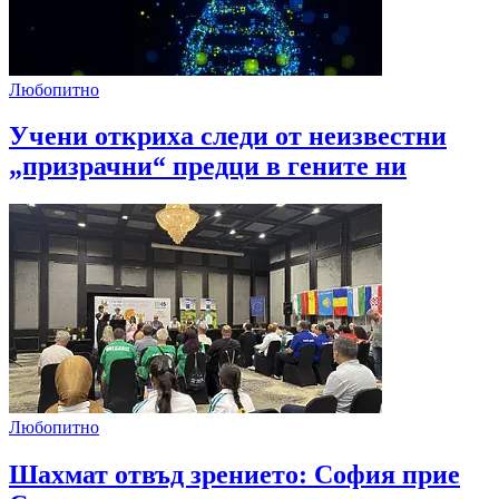
Любопитно
Учени откриха следи от неизвестни
„призрачни“ предци в гените ни
Любопитно
Шахмат отвъд зрението: София прие