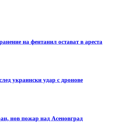
ранение на фентанил остават в ареста
лед украински удар с дронове
ан, нов пожар над Асеновград