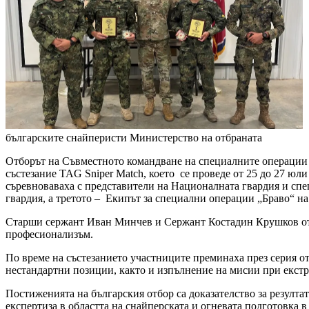
българските снайперисти
Министерство на отбраната
Отборът на Съвместното командване на специалните операции
състезание TAG Sniper Match, което се проведе от 25 до 27 юли
съревноваваха с представители на Националната гвардия и сп
гвардия, а третото – Екипът за специални операции „Браво“ 
Старши сержант Иван Минчев и Сержант Костадин Крушков от 
професионализъм.
По време на състезанието участниците преминаха през серия от
нестандартни позиции, както и изпълнение на мисии при екст
Постиженията на българския отбор са доказателство за резулта
експертиза в областта на снайперската и огневата подготовка в