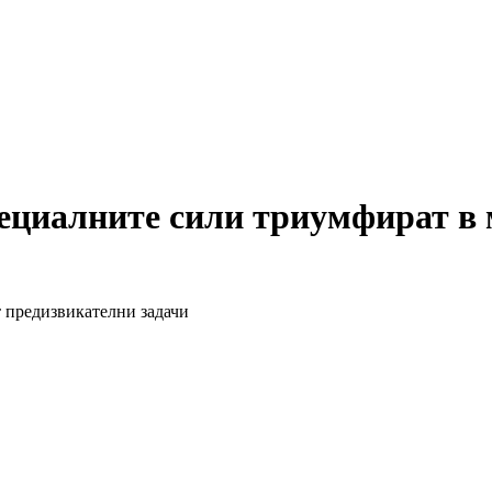
ециалните сили триумфират в 
т предизвикателни задачи