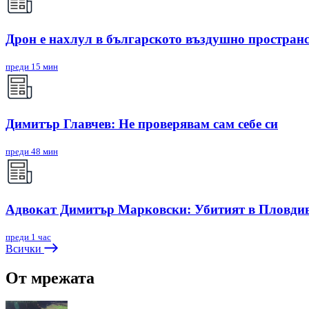
Дрон е нахлул в българското въздушно простран
преди 15 мин
Димитър Главчев: Не проверявам сам себе си
преди 48 мин
Адвокат Димитър Марковски: Убитият в Пловдив 
преди 1 час
Всички
От мрежата