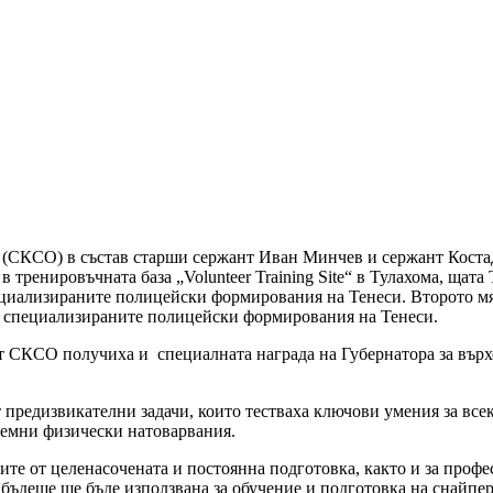
 (СКСО) в състав старши сержант Иван Минчев и сержант Коста
 в тренировъчната база „Volunteer Training Site“ в Тулахома, ща
ециализираните полицейски формирования на Тенеси. Второто мя
на специализираните полицейски формирования на Тенеси.
СКСО получиха и специалната награда на Губернатора за върхо
 предизвикателни задачи, които тестваха ключови умения за все
ремни физически натоварвания.
тите от целенасочената и постоянна подготовка, както и за про
 бъдеще ще бъде използвана за обучение и подготовка на снайпер