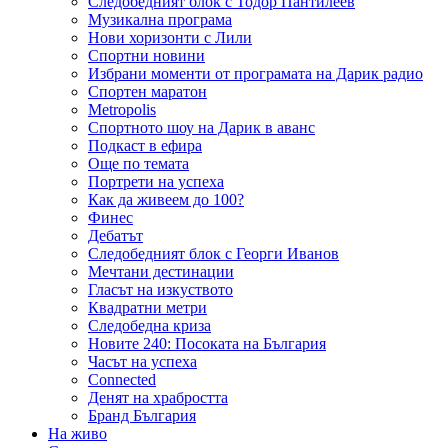
Следобедният блок с Тодор Пантилеев
Музикална програма
Нови хоризонти с Лили
Спортни новини
Избрани моменти от програмата на Дарик радио
Спортен маратон
Metropolis
Спортното шоу на Дарик в аванс
Подкаст в ефира
Още по темата
Портрети на успеха
Как да живеем до 100?
Финес
Дебатът
Следобедният блок с Георги Иванов
Мечтани дестинации
Гласът на изкуството
Квадратни метри
Следобедна криза
Новите 240: Посоката на България
Часът на успеха
Connected
Денят на храбростта
Бранд България
На живо