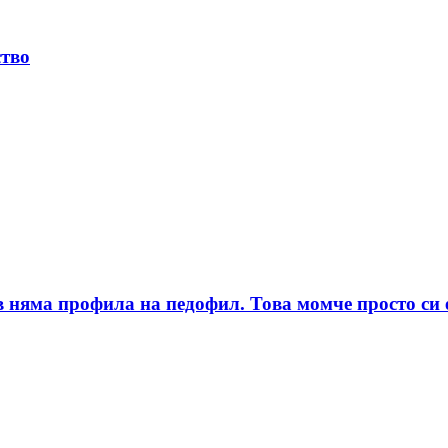
ство
няма профила на педофил. Това момче просто си е