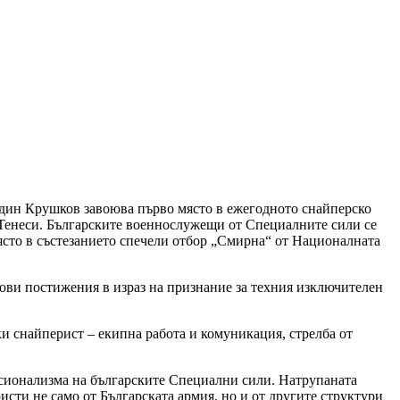
дин Крушков завоюва първо място в ежегодното снайперско
та Тенеси. Българските военнослужещи от Специалните сили се
сто в състезанието спечели отбор „Смирна“ от Националната
ви постижения в израз на признание за техния изключителен
ки снайперист – екипна работа и комуникация, стрелба от
фесионализма на българските Специални сили. Натрупаната
исти не само от Българската армия, но и от другите структури