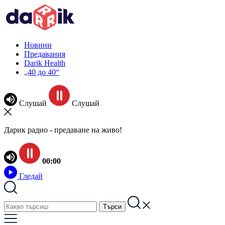
Новини
Предавания
Darik Health
„40 до 40“
Слушай
Слушай
Дарик радио - предаване на живо!
00:00
Гледай