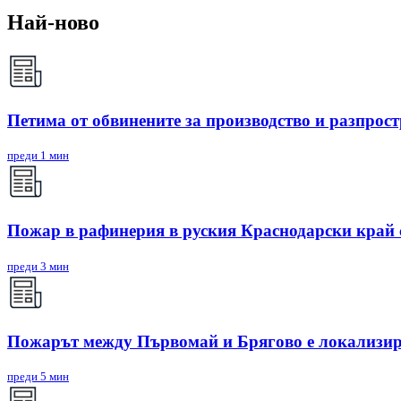
Най-ново
Петима от обвинените за производство и разпрост
преди 1 мин
Пожар в рафинерия в руския Краснодарски край с
преди 3 мин
Пожарът между Първомай и Брягово е локализир
преди 5 мин