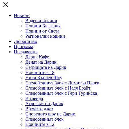
Новини
Водещи новини
Новини България
Новини от Света
Регионални новини
Любопитно
Програма
Предавания
Дарик Кафе
Денят на Дарик
Седмицата на Дарик
Новините в 18
Ники Кънчев Шоу
Следобедният блок с Димитър Панев
Следобедният блок с Надя Брайт
Следобедният блок с Гери Турийска
В тренда
Агросвят по Дарик
Време за джаз
Спортното шоу на Дарик
Следобедният блок
Новините в 12