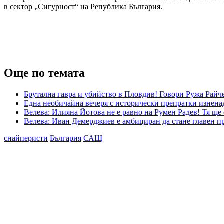
в сектор „Сигурност“ на Република България.
Още по темата
Брутална гавра и убийство в Пловдив! Говори Ружа Райч
Една необичайна вечеря с исторически препратки изненад
Велева: Илияна Йотова не е равно на Румен Радев! Тя ще
Велева: Иван Демерджиев е амбициран да стане главен пр
снайперисти
България
САЩ