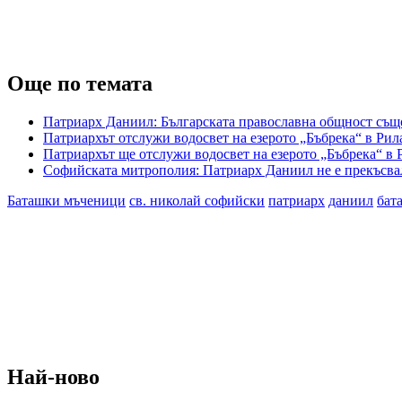
Още по темата
Патриарх Даниил: Българската православна общност съ
Патриархът отслужи водосвет на езерото „Бъбрека“ в Рил
Патриархът ще отслужи водосвет на езерото „Бъбрека“ в 
Софийската митрополия: Патриарх Даниил не е прекъсвал
Баташки мъченици
св. николай софийски
патриарх
даниил
бат
Най-ново