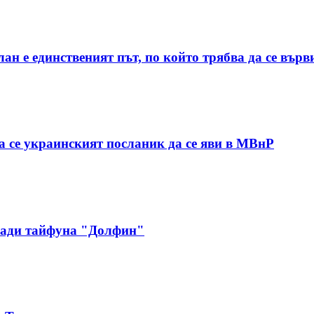
н е единственият път, по който трябва да се върв
а се украинският посланик да се яви в МВнР
аради тайфуна "Долфин"