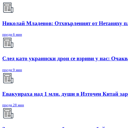
Николай Младенов: Отхвърленият от Нетаняху пла
преди 6 мин
След като украински дрон се взриви у нас: Очакв
преди 9 мин
Евакуираха над 1 млн. души в Източен Китай з
преди 28 мин