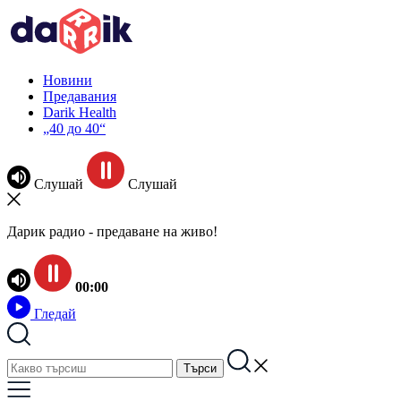
Новини
Предавания
Darik Health
„40 до 40“
Слушай
Слушай
Дарик радио - предаване на живо!
00:00
Гледай