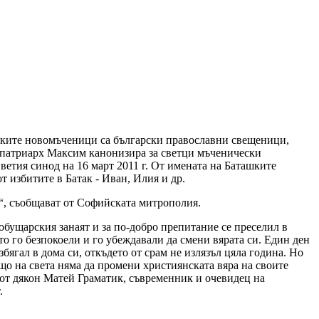
ашките новомъченици са български православни свещеници,
г. патриарх Максим канонизира за светци мъченически
ветия синод на 16 март 2011 г. От имената на Баташките
 избитите в Батак - Иван, Илия и др.
“, съобщават от Софийската митрополия.
обущарския занаят и за по-добро препитание се преселил в
о го безпокоели и го убеждавали да смени вярата си. Един ден
збягал в дома си, откъдето от срам не излязъл цяла година. Но
що на света няма да промени християнската вяра на своите
 от дякон Матей Граматик, съвременник и очевидец на
.