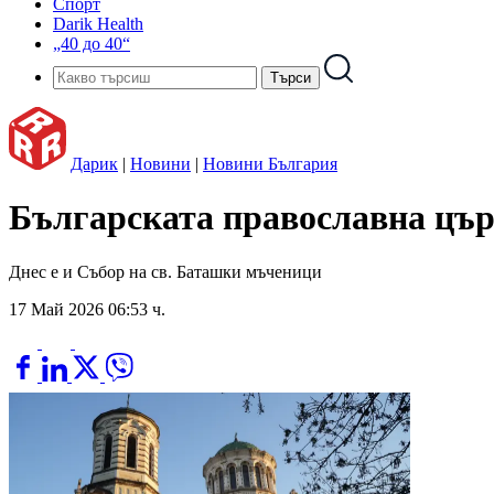
Спорт
Darik Health
„40 до 40“
Дарик
|
Новини
|
Новини България
Българската православна цър
Днес е и Събор на св. Баташки мъченици
17 Май 2026 06:53 ч.