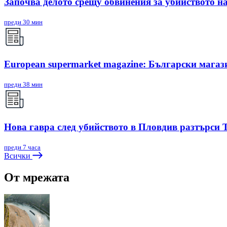
Започва делото срещу обвинения за убийството н
преди 30 мин
European supermarket magazine: Български магаз
преди 38 мин
Нова гавра след убийството в Пловдив разтърси
преди 7 часа
Всички
От мрежата