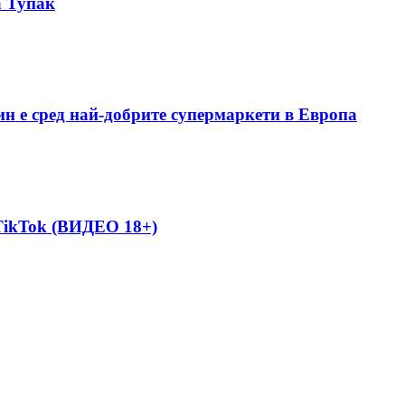
а Тупак
ин е сред най-добрите супермаркети в Европа
 TikTok (ВИДЕО 18+)