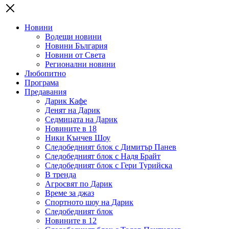
Новини
Водещи новини
Новини България
Новини от Света
Регионални новини
Любопитно
Програма
Предавания
Дарик Кафе
Денят на Дарик
Седмицата на Дарик
Новините в 18
Ники Кънчев Шоу
Следобедният блок с Димитър Панев
Следобедният блок с Надя Брайт
Следобедният блок с Гери Турийска
В тренда
Агросвят по Дарик
Време за джаз
Спортното шоу на Дарик
Следобедният блок
Новините в 12