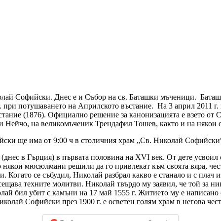
иколай Софийски. Днес е и Събор на св. Баташки мъченици. Бат
 г. при потушаването на Априлското въстание. На 3 април 2011 
стание (1876). Официално решение за канонизацията е взето от С
 Нейчо, на великомъченик Трендафил Тошев, както и на някои от
йски ще има от 9:00 ч в столичния храм „Св. Николай Софийски
днес в Гърция) в първата половина на XVI век. От дете усвоил 
 някои мюсюлмани решили да го привлекат към своята вяра, чест
и. Когато се събудил, Николай разбрал какво е станало и с плач и
сещава техните молитви. Николай твърдо му заявил, че той за ни
лай бил убит с камъни на 17 май 1555 г. Житието му е написано
иколай Софийски през 1900 г. е осветен голям храм в негова чест