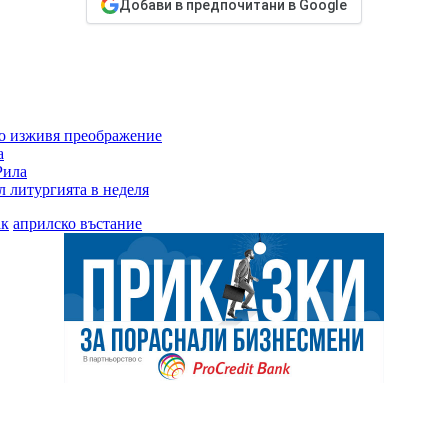
Добави в предпочитани в Google
що изживя преображение
а
Рила
 литургията в неделя
ак
априлско въстание