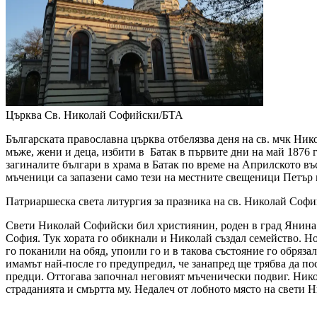
Църква Св. Николай Софийски/БТА
Българската православна църква отбелязва деня на св. мчк Н
мъже, жени и деца, избити в Батак в първите дни на май 1876
загиналите българи в храма в Батак по време на Априлското въ
мъченици са запазени само тези на местните свещеници Петър и
Патриаршеска света литургия за празника на св. Николай Софи
Свети Николай Софийски бил християнин, роден в град Янина (
София. Тук хората го обикнали и Николай създал семейство. Но
го поканили на обяд, упоили го и в такова състояние го обрязал
имамът най-после го предупредил, че занапред ще трябва да по
предци. Оттогава започнал неговият мъченически подвиг. Нико
страданията и смъртта му. Недалеч от лобното място на свети Н