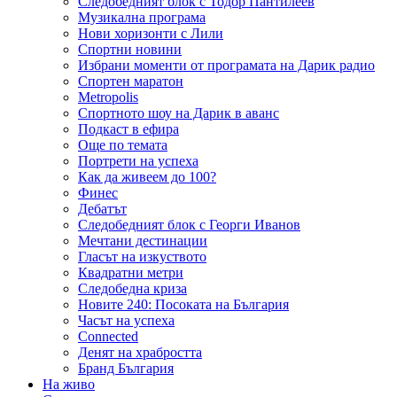
Следобедният блок с Тодор Пантилеев
Музикална програма
Нови хоризонти с Лили
Спортни новини
Избрани моменти от програмата на Дарик радио
Спортен маратон
Metropolis
Спортното шоу на Дарик в аванс
Подкаст в ефира
Още по темата
Портрети на успеха
Как да живеем до 100?
Финес
Дебатът
Следобедният блок с Георги Иванов
Мечтани дестинации
Гласът на изкуството
Квадратни метри
Следобедна криза
Новите 240: Посоката на България
Часът на успеха
Connected
Денят на храбростта
Бранд България
На живо