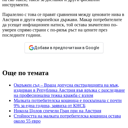
инструменти.
Паралелно с това се правят сравнения между ценовите нива в
Австрия и други европейски държави. Макар потребителите
да усещат инфлационен натиск, той остава значително по-
умерен спрямо страни с по-рязък ръст на цените през
последните години.
Добави в предпочитани в Google
Още по темата
Окръжен съд – Враца допусна екстрадицията на мъж,
издирван в Република Австрия във връзка с разследване
на професионална тежка кражба с взлом
Малката потребителска кошница е поскъпнала с почти
9% за една година, заявиха от КНСБ
Никола Цолов спечели Гран при на Австрия
Стойността на малката потребителска кошница остава
около 55 евро