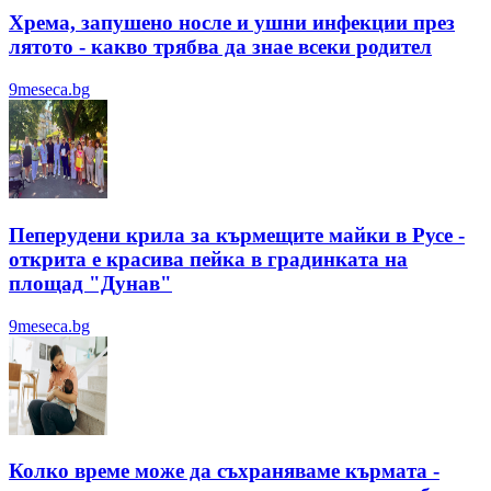
Хрема, запушено носле и ушни инфекции през
лятотo - какво трябва да знае всеки родител
9meseca.bg
Пеперудени крила за кърмещите майки в Русе -
открита е красива пейка в градинката на
площад "Дунав"
9meseca.bg
Колко време може да съхраняваме кърмата -