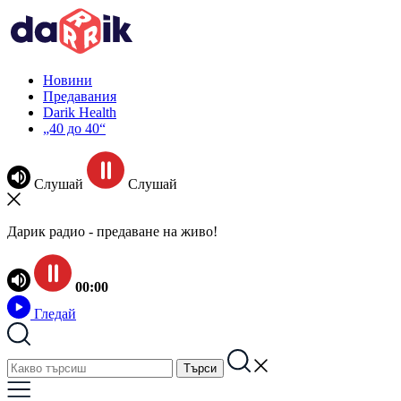
Новини
Предавания
Darik Health
„40 до 40“
Слушай
Слушай
Дарик радио - предаване на живо!
00:00
Гледай