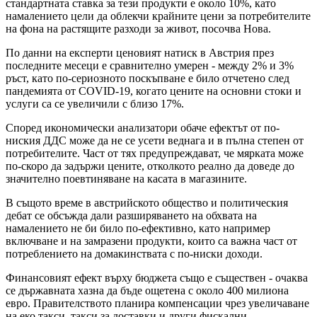
стандартната ставка за тези продукти е около 10%, като
намалението цели да облекчи крайните цени за потребителите
на фона на растящите разходи за живот, посочва Нова.
По данни на експерти ценовият натиск в Австрия през
последните месеци е сравнително умерен - между 2% и 3%
ръст, като по-сериозното поскъпване е било отчетено след
пандемията от COVID-19, когато цените на основни стоки и
услуги са се увеличили с близо 17%.
Според икономически анализатори обаче ефектът от по-
ниския ДДС може да не се усети веднага и в пълна степен от
потребителите. Част от тях предупреждават, че мярката може
по-скоро да задържи цените, отколкото реално да доведе до
значително поевтиняване на касата в магазините.
В същото време в австрийското общество и политическия
дебат се обсъжда дали разширяването на обхвата на
намалението не би било по-ефективно, като например
включване и на замразени продукти, които са важна част от
потреблението на домакинствата с по-ниски доходи.
Финансовият ефект върху бюджета също е съществен - очаква
се държавната хазна да бъде ощетена с около 400 милиона
евро. Правителството планира компенсации чрез увеличаване
на еко такси, такси за доставки и други фискални