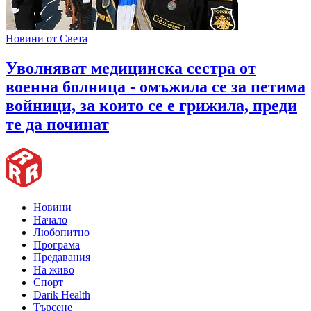
Новини от Света
Уволняват медицинска сестра от
военна болница - омъжила се за петима
войници, за които се е грижила, преди
те да починат
Новини
Начало
Любопитно
Програма
Предавания
На живо
Спорт
Darik Health
Търсене