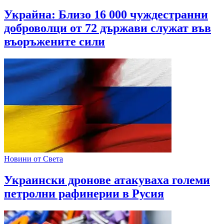
Украйна: Близо 16 000 чуждестранни
доброволци от 72 държави служат във
въоръжените сили
Новини от Света
Украински дронове атакуваха големи
петролни рафинерии в Русия