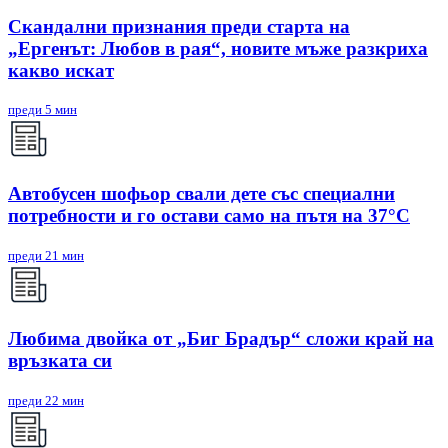
Скандални признания преди старта на
„Ергенът: Любов в рая“, новите мъже разкриха
какво искат
преди 5 мин
Автобусен шофьор свали дете със специални
потребности и го остави само на пътя на 37°C
преди 21 мин
Любима двойка от „Биг Брадър“ сложи край на
връзката си
преди 22 мин