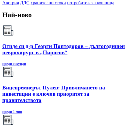
Австрия
ДДС
хранителни стоки
потребителска кошница
Най-ново
Отиде си д-р Георги Поптодоров – дългогодишен
неврохирург в „Пирогов“
преди секунди
Вицепремиерът Пулев: Привличането на
инвестиции е ключов приоритет за
правителството
преди 1 мин