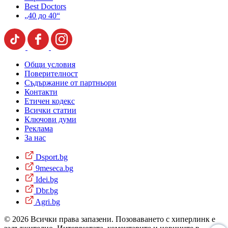
Best Doctors
„40 до 40“
Общи условия
Поверителност
Съдържание от партньори
Контакти
Етичен кодекс
Всички статии
Ключови думи
Реклама
За нас
Dsport.bg
9meseca.bg
Idei.bg
Dbr.bg
Agri.bg
© 2026 Всички права запазени. Позоваването с хиперлинк е