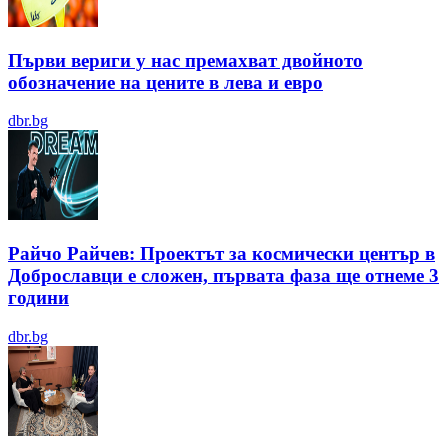
Първи вериги у нас премахват двойното
обозначение на цените в лева и евро
dbr.bg
Райчо Райчев: Проектът за космически център в
Доброславци е сложен, първата фаза ще отнеме 3
години
dbr.bg