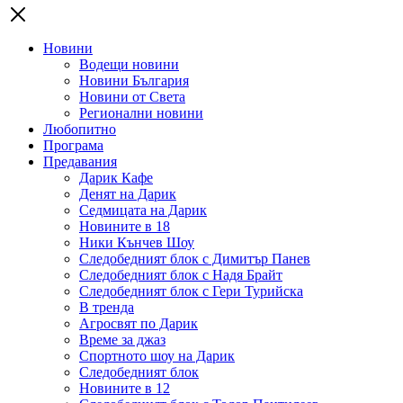
Новини
Водещи новини
Новини България
Новини от Света
Регионални новини
Любопитно
Програма
Предавания
Дарик Кафе
Денят на Дарик
Седмицата на Дарик
Новините в 18
Ники Кънчев Шоу
Следобедният блок с Димитър Панев
Следобедният блок с Надя Брайт
Следобедният блок с Гери Турийска
В тренда
Агросвят по Дарик
Време за джаз
Спортното шоу на Дарик
Следобедният блок
Новините в 12