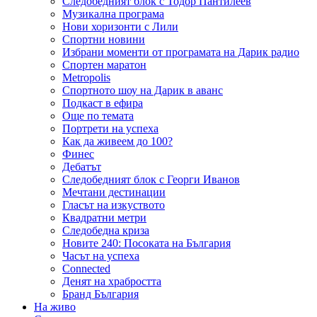
Следобедният блок с Тодор Пантилеев
Музикална програма
Нови хоризонти с Лили
Спортни новини
Избрани моменти от програмата на Дарик радио
Спортен маратон
Metropolis
Спортното шоу на Дарик в аванс
Подкаст в ефира
Още по темата
Портрети на успеха
Как да живеем до 100?
Финес
Дебатът
Следобедният блок с Георги Иванов
Мечтани дестинации
Гласът на изкуството
Квадратни метри
Следобедна криза
Новите 240: Посоката на България
Часът на успеха
Connected
Денят на храбростта
Бранд България
На живо