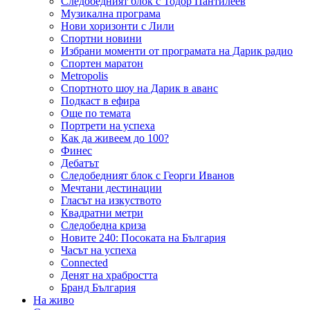
Следобедният блок с Тодор Пантилеев
Музикална програма
Нови хоризонти с Лили
Спортни новини
Избрани моменти от програмата на Дарик радио
Спортен маратон
Metropolis
Спортното шоу на Дарик в аванс
Подкаст в ефира
Още по темата
Портрети на успеха
Как да живеем до 100?
Финес
Дебатът
Следобедният блок с Георги Иванов
Мечтани дестинации
Гласът на изкуството
Квадратни метри
Следобедна криза
Новите 240: Посоката на България
Часът на успеха
Connected
Денят на храбростта
Бранд България
На живо