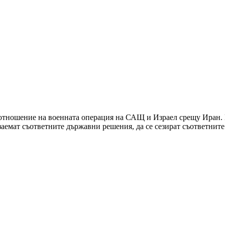
 отношение на военната операция на САЩ и Израел срещу Иран.
е заемат съответните държавни решения, да се сезират съответни