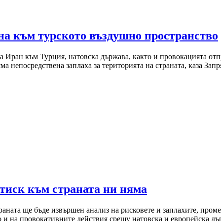
на към турското въздушно пространство
на Иран към Турция, натовска държава, както и провокацията от
а непосредствена заплаха за територията на страната, каза Запр
тиск към страната ни няма
браната ще бъде извършен анализ на рисковете и заплахите, пром
о и на провокативните действия срещу натовска и европейска дъ