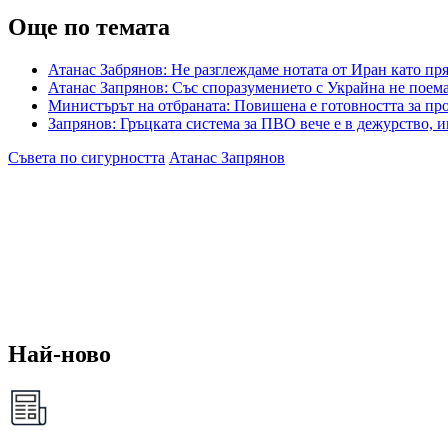
Още по темата
Атанас Забрянов: Не разглеждаме нотата от Иран като пр
Атанас Запрянов: Със споразумението с Украйна не пое
Министърът на отбраната: Повишена е готовността за пр
Запрянов: Гръцката система за ПВО вече е в дежурство,
Съвета по сигурността
Атанас Запрянов
Най-ново