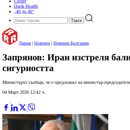
Спорт
Darik Health
„40 до 40“
Дарик
|
Новини
|
Новини България
Запрянов: Иран изстреля бал
сигурността
Министърът съобщи, че е предложил на министър-председателя
04 Март 2026 12:42 ч.