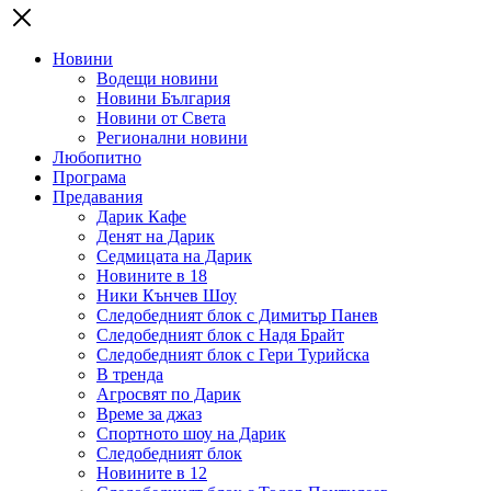
Новини
Водещи новини
Новини България
Новини от Света
Регионални новини
Любопитно
Програма
Предавания
Дарик Кафе
Денят на Дарик
Седмицата на Дарик
Новините в 18
Ники Кънчев Шоу
Следобедният блок с Димитър Панев
Следобедният блок с Надя Брайт
Следобедният блок с Гери Турийска
В тренда
Агросвят по Дарик
Време за джаз
Спортното шоу на Дарик
Следобедният блок
Новините в 12