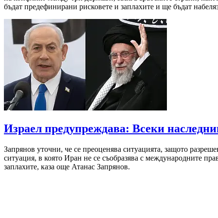
бъдат предефинирани рисковете и заплахите и ще бъдат набеля
Израел предупреждава: Всеки наследни
Запрянов уточни, че се преоценява ситуацията, защото разреш
ситуация, в която Иран не се съобразява с международните прав
заплахите, каза още Атанас Запрянов.