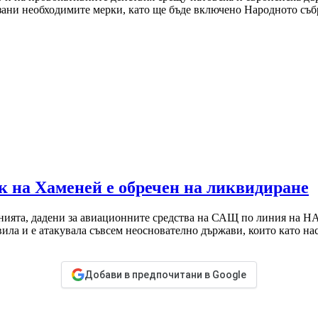
зани необходимите мерки, като ще бъде включено Народното съб
к на Хаменей е обречен на ликвидиране
енията, дадени за авиационните средства на САЩ по линия на НА
ила и е атакувала съвсем неоснователно държави, които като нас
Добави в предпочитани в Google