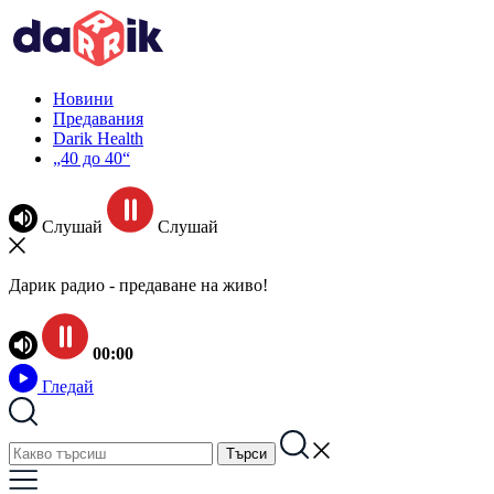
Новини
Предавания
Darik Health
„40 до 40“
Слушай
Слушай
Дарик радио - предаване на живо!
00:00
Гледай