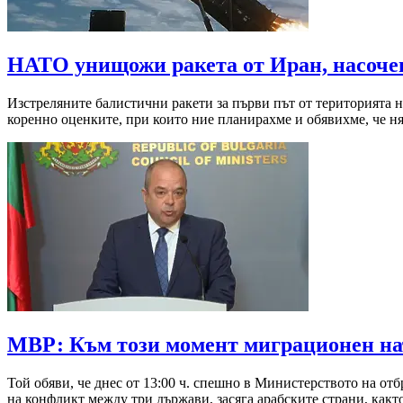
НАТО унищожи ракета от Иран, насоче
Изстреляните балистични ракети за първи път от територията 
коренно оценките, при които ние планирахме и обявихме, че ням
МВР: Към този момент миграционен на
Той обяви, че днес от 13:00 ч. спешно в Министерството на от
на конфликт между три държави, засяга арабските страни, какт