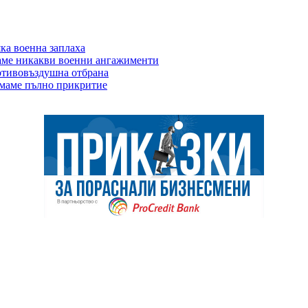
яка военна заплаха
маме никакви военни ангажименти
отивовъздушна отбрана
 имаме пълно прикритие