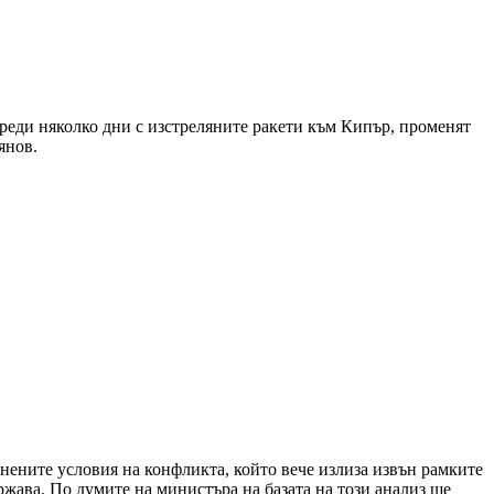
преди няколко дни с изстреляните ракети към Кипър, променят
янов.
енените условия на конфликта, който вече излиза извън рамките
ржава. По думите на министъра на базата на този анализ ще