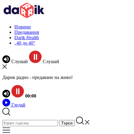
Новини
Предавания
Darik Health
„40 до 40“
Слушай
Слушай
Дарик радио - предаване на живо!
00:00
Гледай