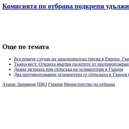
Комисията по отбрана подкрепи удължи
Още по темата
Все повече случаи на западнонилска треска в Европа, Гър
Тъжна вест: Откриха мъртви пилотите от противопожрани
Двама загинаха при сблъсъка на хеликоптери в Гърция
Два противопожарни хеликоптера се сблъскаха в Гърци
Атанас Запрянов
ПВО
Гърция
Министерство на отбрана