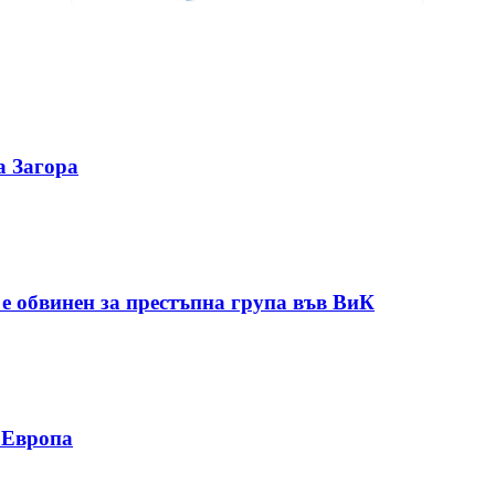
а Загора
 обвинен за престъпна група във ВиК
у Европа