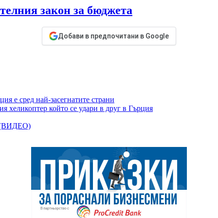
телния закон за бюджета
Добави в предпочитани в Google
ция е сред най-засегнатите страни
я хеликоптер който се удари в друг в Гърция
я (ВИДЕО)