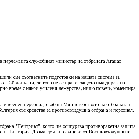
 в парламента служебният министър на отбраната Атанас
ршили сме съответните подготовки на нашата система за
в. Той допълни, че това не се прави, защото има директна
ирно време с някои усилени дежурства, нищо повече, коментира
на и военен персонал, съобщи Министерството на отбраната на
ългария със средства за противовъздушна отбрана и персонал,
отбрана "Пейтриът", която ще осигурява противоракетна защита
тво на България. Двама гръцки офицери от Военновъздушните