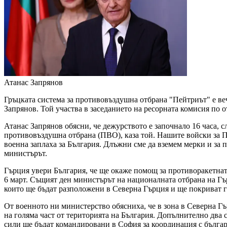
Атанас Запрянов
Гръцката система за противовъздушна отбрана "Пейтриът" е ве
Запрянов. Той участва в заседанието на ресорната комисия по о
Атанас Запрянов обясни, че дежурството е започнало 16 часа, 
противовъздушна отбрана (ПВО), каза той. Нашите войски за ПВ
военна заплаха за България. Длъжни сме да вземем мерки и за
министърът.
Гърция увери България, че ще окаже помощ за противоракетнат
6 март. Същият ден министърът на националната отбрана на Гъ
които ще бъдат разположени в Северна Гърция и ще покриват го
От военното ни министерство обясниха, че в зона в Северна Г
на голяма част от територията на България. Допълнително два
сили ще бъдат командировани в София за координация с бълга