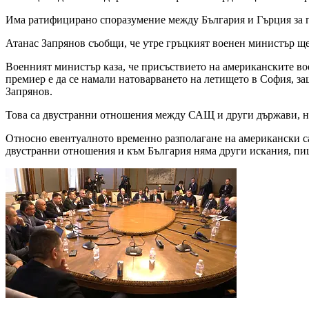
Има ратифицирано споразумение между България и Гърция за п
Атанас Запрянов съобщи, че утре гръцкият военен министър ще
Военният министър каза, че присъствието на американските во
премиер е да се намали натоварването на летището в София, защ
Запрянов.
Това са двустранни отношения между САЩ и други държави, н
Относно евентуалното временно разполагане на американски с
двустранни отношения и към България няма други искания, пи