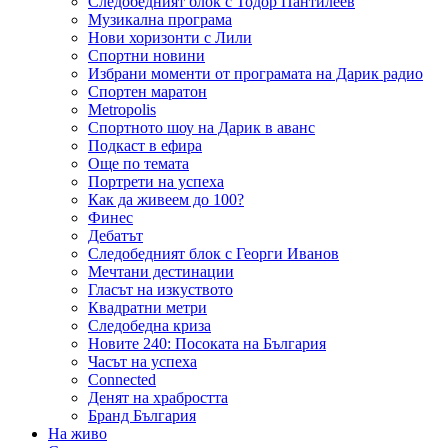
Следобедният блок с Тодор Пантилеев
Музикална програма
Нови хоризонти с Лили
Спортни новини
Избрани моменти от програмата на Дарик радио
Спортен маратон
Metropolis
Спортното шоу на Дарик в аванс
Подкаст в ефира
Още по темата
Портрети на успеха
Как да живеем до 100?
Финес
Дебатът
Следобедният блок с Георги Иванов
Мечтани дестинации
Гласът на изкуството
Квадратни метри
Следобедна криза
Новите 240: Посоката на България
Часът на успеха
Connected
Денят на храбростта
Бранд България
На живо