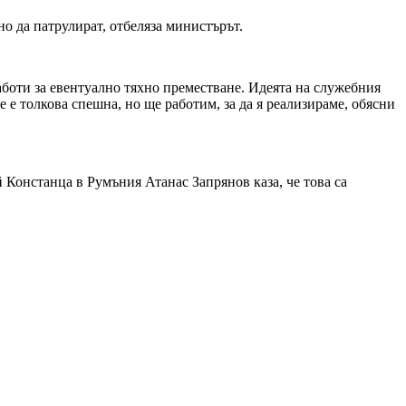
 да патрулират, отбеляза министърът.
аботи за евентуално тяхно преместване. Идеята на служебния
е е толкова спешна, но ще работим, за да я реализираме, обясни
Констанца в Румъния Атанас Запрянов каза, че това са