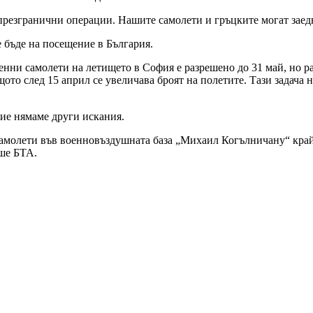
резгранични операции. Нашите самолети и гръцките могат заедно
 бъде на посещение в България.
енни самолети на летището в София е разрешено до 31 май, но р
ото след 15 април се увеличава броят на полетите. Тази задача н
ие нямаме други искания.
амолети във военновъздушната база „Михаил Когълничану“ край 
ше БТА.