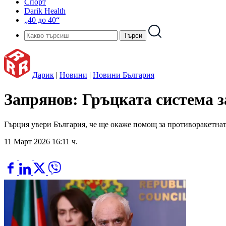
Спорт
Darik Health
„40 до 40“
Дарик
|
Новини
|
Новини България
Запрянов: Гръцката система з
Гърция увери България, че ще окаже помощ за противоракетнат
11 Март 2026 16:11 ч.