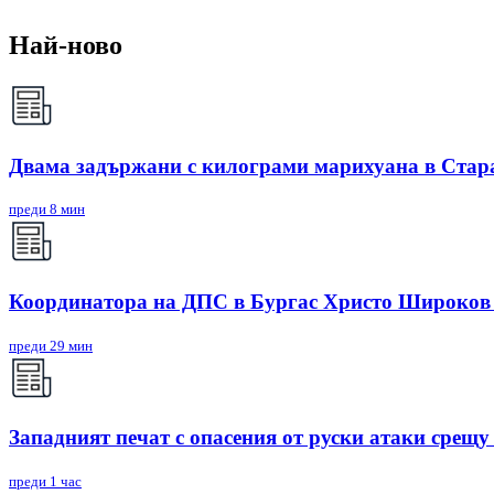
Най-ново
Двама задържани с килограми марихуана в Стар
преди 8 мин
Координатора на ДПС в Бургас Христо Широков е
преди 29 мин
Западният печат с опасения от руски атаки срещ
преди 1 час