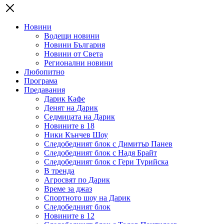
Новини
Водещи новини
Новини България
Новини от Света
Регионални новини
Любопитно
Програма
Предавания
Дарик Кафе
Денят на Дарик
Седмицата на Дарик
Новините в 18
Ники Кънчев Шоу
Следобедният блок с Димитър Панев
Следобедният блок с Надя Брайт
Следобедният блок с Гери Турийска
В тренда
Агросвят по Дарик
Време за джаз
Спортното шоу на Дарик
Следобедният блок
Новините в 12