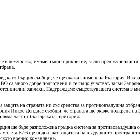
че в дежурство, имаме пълно прикритие, заяви пред журналисти
тбрана.
след като Гърция съобщи, че ще окажат помощ на България. Извъ
О са много добре подготвени и те също участват, заяви Запряно
 потенциални заплахи. Надграждаме съществуващата система в м
а защита на страната ни със средства за противовъздушна отбра
рция Никос Дендиас съобщи, че страната ще окаже подкрепа на Б
ляма част от българската територия.
ърция ще бъде разположена гръцка система за противовъздушна 
 самолета F-16 ще подсилват защитата на въздушното пространс
рското военно командване.