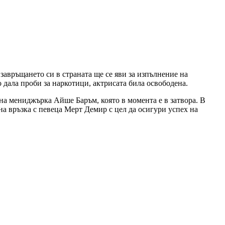
 завръщането си в страната ще се яви за изпълнение на
 дала проби за наркотици, актрисата била освободена.
на мениджърка Айше Баръм, която в момента е в затвора. В
а връзка с певеца Мерт Демир с цел да осигури успех на