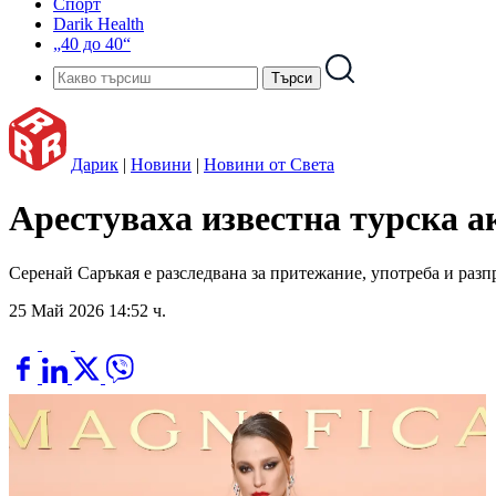
Спорт
Darik Health
„40 до 40“
Дарик
|
Новини
|
Новини от Света
Арестуваха известна турска а
Серенай Саръкая е разследвана за притежание, употреба и раз
25 Май 2026 14:52 ч.