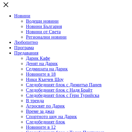
Новини
Водещи новини
Новини България
Новини от Света
Регионални новини
Любопитно
Програма
Предавания
Дарик Кафе
Денят на Дарик
Седмицата на Дарик
Новините в 18
Ники Кънчев Шоу
Следобедният блок с Димитър Панев
Следобедният блок с Надя Брайт
Следобедният блок с Гери Турийска
В тренда
Агросвят по Дарик
Време за джаз
Спортното шоу на Дарик
Следобедният блок
Новините в 12