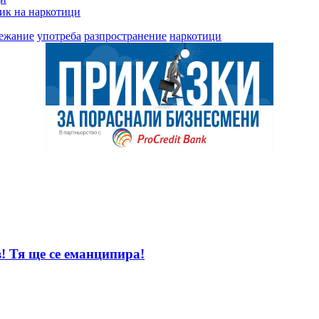
ик на наркотици
ежание
употреба
разпространение
наркотици
! Тя ще се еманципира!