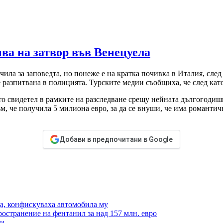
ва на затвор във Венецуела
чила за заповедта, но понеже е на кратка почивка в Италия, след
разпитвана в полицията. Турските медии съобщиха, че след като
то свидетел в рамките на разследване срещу нейната дългогодиш
 че получила 5 милиона евро, за да се внуши, че има романтичн
Добави в предпочитани в Google
а, конфискуваха автомобила му
остранение на фентанил за над 157 млн. евро
ци