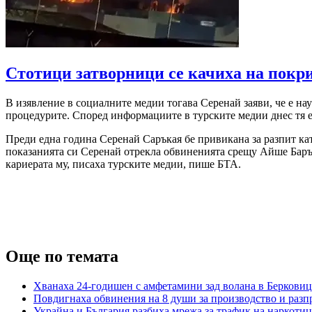
Стотици затворници се качиха на покри
В изявление в социалните медии тогава Серенай заяви, че е нау
процедурите. Според информациите в турските медии днес тя е 
Преди една година Серенай Саръкая бе привикана за разпит ка
показанията си Серенай отрекла обвиненията срещу Айше Баръм,
кариерата му, писаха турските медии, пише БТА.
Още по темата
Хванаха 24-годишен с амфетамини зад волана в Берковиц
Повдигнаха обвинения на 8 души за производство и разпр
Украйна и България разбиха мрежа за трафик на наркоти