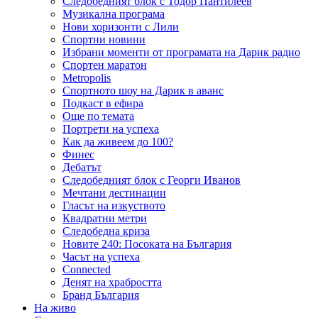
Следобедният блок с Тодор Пантилеев
Музикална програма
Нови хоризонти с Лили
Спортни новини
Избрани моменти от програмата на Дарик радио
Спортен маратон
Metropolis
Спортното шоу на Дарик в аванс
Подкаст в ефира
Още по темата
Портрети на успеха
Как да живеем до 100?
Финес
Дебатът
Следобедният блок с Георги Иванов
Мечтани дестинации
Гласът на изкуството
Квадратни метри
Следобедна криза
Новите 240: Посоката на България
Часът на успеха
Connected
Денят на храбростта
Бранд България
На живо