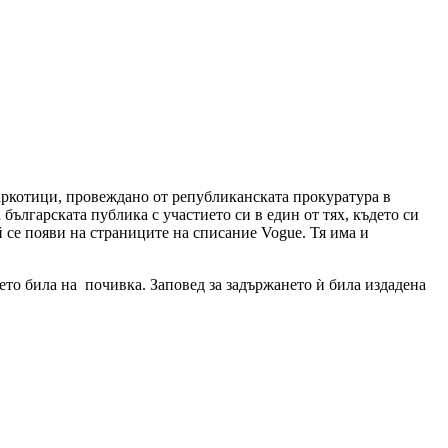
наркотици, провеждано от републиканската прокуратура в
 българската публика с участието си в един от тях, където си
 се появи на страниците на списание Vogue. Тя има и
то била на почивка. Заповед за задържането ѝ била издадена