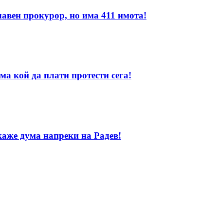
лавен прокурор, но има 411 имота!
ма кой да плати протести сега!
каже дума напреки на Радев!