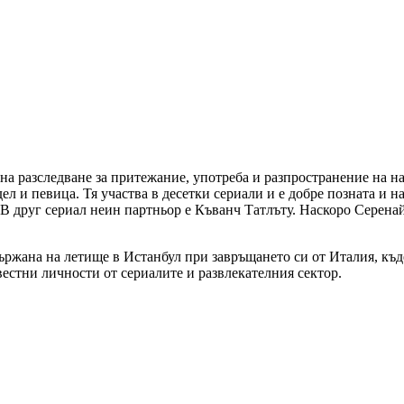
 на разследване за притежание, употреба и разпространение на 
ел и певица. Тя участва в десетки сериали и е добре позната и на
 В друг сериал неин партньор е Къванч Татлъту. Наскоро Серенай
ржана на летище в Истанбул при завръщането си от Италия, къде
звестни личности от сериалите и развлекателния сектор.