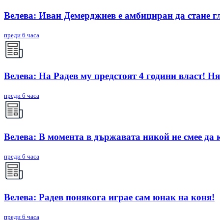
Велева: Иван Демерджиев е амбициран да стане г
преди 6 часа
Велева: На Радев му предстоят 4 години власт! Ня
преди 6 часа
Велева: В момента в държавата никой не смее да 
преди 6 часа
Велева: Радев понякога играе сам юнак на коня!
преди 6 часа