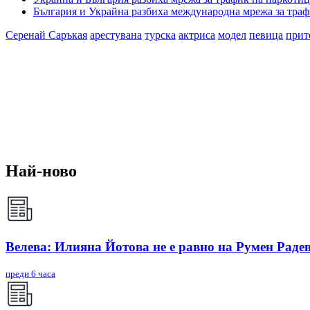
България и Украйна разбиха международна мрежа за траф
Серенай Саръкая
арестувана
турска
актриса
модел
певица
прит
Най-ново
Велева: Илияна Йотова не е равно на Румен Радев
преди 6 часа