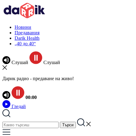
Новини
Предавания
Darik Health
„40 до 40“
Слушай
Слушай
Дарик радио - предаване на живо!
00:00
Гледай