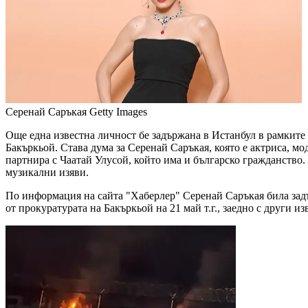
Серенай Саръкая
Getty Images
Още една известна личност бе задържана в Истанбул в рамките
Бакъркьой. Става дума за Серенай Саръкая, която е актриса, мод
партнира с Чаатай Улусой, който има и българско гражданство.
музикални изяви.
По информация на сайта "Хаберлер" Серенай Саръкая била задъ
от прокуратурата на Бакъркьой на 21 май т.г., заедно с други и