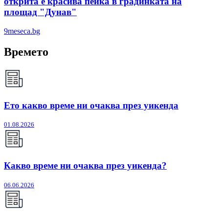
открита е красива пейка в градинката на
площад "Дунав"
9meseca.bg
Времето
Ето какво време ни очаква през уикенда
01.08.2026
Какво време ни очаква през уикенда?
06.06.2026