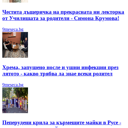
Честита дъщеричка на прекрасната ни лекторка
от Училищата за родители - Симона Крумова!
9meseca.bg
Хрема, запушено носле и ушни инфекции през
лятотo - какво трябва да знае всеки родител
9meseca.bg
Пеперудени крила за кърмещите майки в Русе -