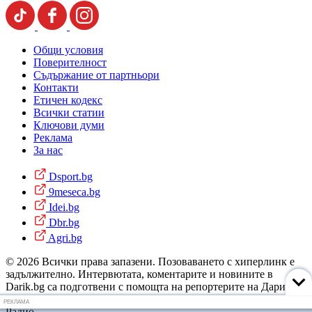
Общи условия
Поверителност
Съдържание от партньори
Контакти
Етичен кодекс
Всички статии
Ключови думи
Реклама
За нас
Dsport.bg
9meseca.bg
Idei.bg
Dbr.bg
Agri.bg
© 2026 Всички права запазени. Позоваването с хиперлинк е
задължително. Интервютата, коментарите и новините в
Darik.bg са подготвени с помощта на репортерите на Дарик
Радио и новинарските емисии на радиото. Снимки: Дарик
РЕКЛАМА
Радио.