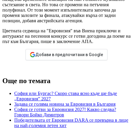
състезание в света. Но това се промени на петъчния
полуфинал. От този момент изпълнителката започна да
променя залозите за финала, атакувайки върха от задни
позиции, добавя австрийската агенция.
Цветната седмица на "Евровизия" във Виена приключи и
антуражът на песенния конкурс се готви догодина да поеме на
път към България, пише в заключение АПА.
Добави в предпочитани в Google
Още по темата
София или Бургас? Скоро става ясно къде ще бъде
„Евровизия” 2027
Задава се голяма новина за Евровизия в България
София се готви за Евровизия 2027! Какво следва?
Говори Бойко Димитров
Победителката от Евровизия DARA се превърна в лице
на най-големия летен хит