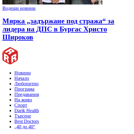
Водещи новини
Мярка „задържане под стража“ за
лидера на ДПС в Бургас Христо
Широков
Новини
Начало
Любопитно
Програма
Предавания
На живо
Спорт
Darik Health
Търсене
Best Doctors
„40 до 40“