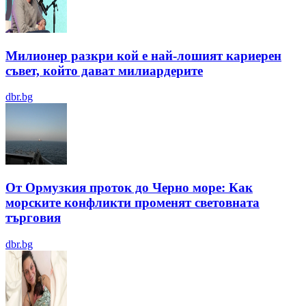
Милионер разкри кой е най-лошият кариерен
съвет, който дават милиардерите
dbr.bg
От Ормузкия проток до Черно море: Как
морските конфликти променят световната
търговия
dbr.bg