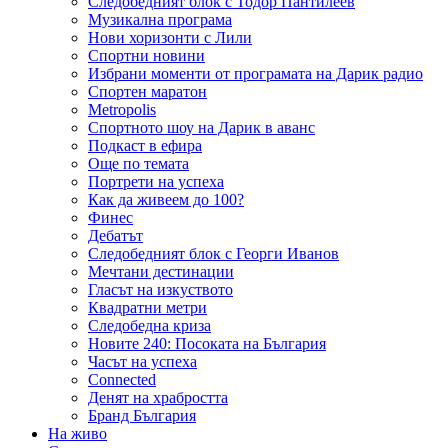
Следобедният блок с Тодор Пантилеев
Музикална програма
Нови хоризонти с Лили
Спортни новини
Избрани моменти от програмата на Дарик радио
Спортен маратон
Metropolis
Спортното шоу на Дарик в аванс
Подкаст в ефира
Още по темата
Портрети на успеха
Как да живеем до 100?
Финес
Дебатът
Следобедният блок с Георги Иванов
Мечтани дестинации
Гласът на изкуството
Квадратни метри
Следобедна криза
Новите 240: Посоката на България
Часът на успеха
Connected
Денят на храбростта
Бранд България
На живо