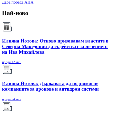
Дара
победа
АПА
Най-ново
Илияна Йотова: Отново призовавам властите в
Северна Македония да съдействат за лечението
на Ива Михайлова
преди 12 мин
Илияна Йотова: Държавата да подпомогне
компаниите за дронове и антидрон системи
преди 54 мин