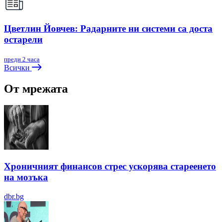
Цветлин Йовчев: Радарните ни системи са доста
остарели
преди 2 часа
Всички
От мрежата
Хроничният финансов стрес ускорява стареенето
на мозъка
dbr.bg