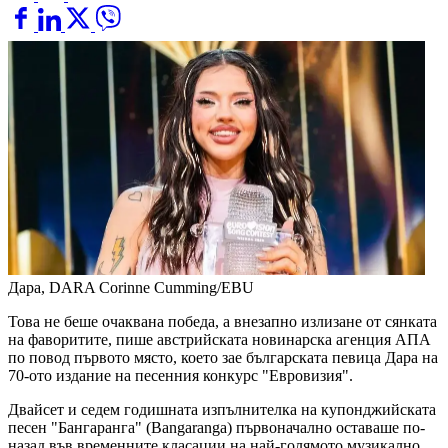
Дара, DARA
Corinne Cumming/EBU
Това не беше очаквана победа, а внезапно излизане от сянката
на фаворитите, пише австрийската новинарска агенция АПА
по повод първото място, което зае българската певица Дара на
70-ото издание на песенния конкурс "Евровизия".
Двайсет и седем годишната изпълнителка на купонджийската
песен "Бангаранга" (Bangaranga) първоначално оставаше по-
назад във временните класации на най-голямото музикално