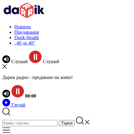
Новини
Предавания
Darik Health
„40 до 40“
Слушай
Слушай
Дарик радио - предаване на живо!
00:00
Гледай