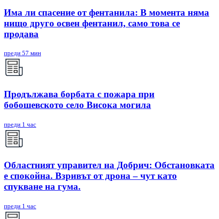
Има ли спасение от фентанила: В момента няма
нищо друго освен фентанил, само това се
продава
преди 57 мин
Продължава борбата с пожара при
бобошевското село Висока могила
преди 1 час
Областният управител на Добрич: Обстановката
е спокойна. Взривът от дрона – чут като
спукване на гума.
преди 1 час