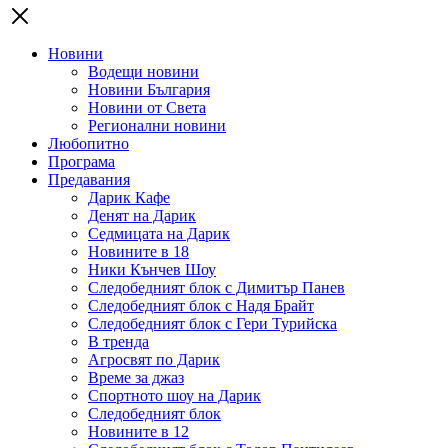
Новини
Водещи новини
Новини България
Новини от Света
Регионални новини
Любопитно
Програма
Предавания
Дарик Кафе
Денят на Дарик
Седмицата на Дарик
Новините в 18
Ники Кънчев Шоу
Следобедният блок с Димитър Панев
Следобедният блок с Надя Брайт
Следобедният блок с Гери Турийска
В тренда
Агросвят по Дарик
Време за джаз
Спортното шоу на Дарик
Следобедният блок
Новините в 12