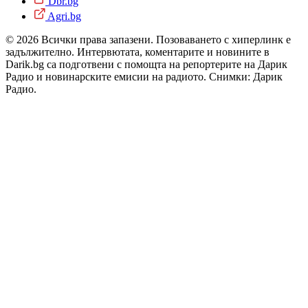
Dbr.bg
Agri.bg
© 2026 Всички права запазени. Позоваването с хиперлинк е
задължително. Интервютата, коментарите и новините в
Darik.bg са подготвени с помощта на репортерите на Дарик
Радио и новинарските емисии на радиото. Снимки: Дарик
Радио.