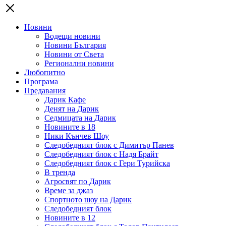
Новини
Водещи новини
Новини България
Новини от Света
Регионални новини
Любопитно
Програма
Предавания
Дарик Кафе
Денят на Дарик
Седмицата на Дарик
Новините в 18
Ники Кънчев Шоу
Следобедният блок с Димитър Панев
Следобедният блок с Надя Брайт
Следобедният блок с Гери Турийска
В тренда
Агросвят по Дарик
Време за джаз
Спортното шоу на Дарик
Следобедният блок
Новините в 12