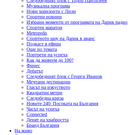
Следобедният блок с Тодор Пантилеев
Музикална програма
Нови хоризонти с Лили
Спортни новини
Избрани моменти от програмата на Дарик радио
Спортен маратон
Metropolis
Спортното шоу на Дарик в аванс
Подкаст в ефира
Още по темата
Портрети на успеха
Как да живеем до 100?
Финес
Дебатът
Следобедният блок с Георги Иванов
Мечтани дестинации
Гласът на изкуството
Квадратни метри
Следобедна криза
Новите 240: Посоката на България
Часът на успеха
Connected
Денят на храбростта
Бранд България
На живо