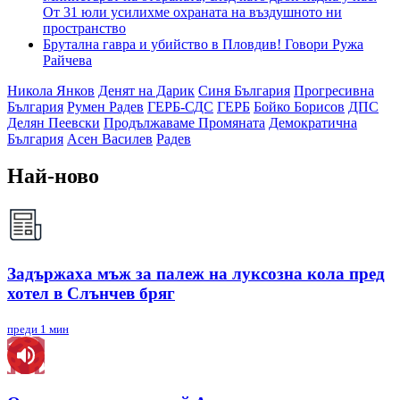
От 31 юли усилихме охраната на въздушното ни
пространство
Брутална гавра и убийство в Пловдив! Говори Ружа
Райчева
Никола Янков
Денят на Дарик
Синя България
Прогресивна
България
Румен Радев
ГЕРБ-СДС
ГЕРБ
Бойко Борисов
ДПС
Делян Пеевски
Продължаваме Промяната
Демократична
България
Асен Василев
Радев
Най-ново
Задържаха мъж за палеж на луксозна кола пред
хотел в Слънчев бряг
преди 1 мин