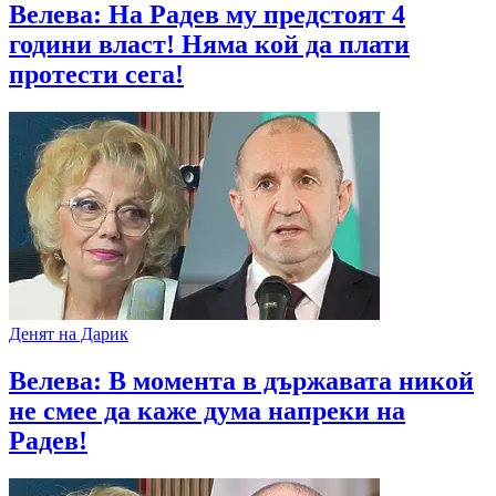
Велева: На Радев му предстоят 4
години власт! Няма кой да плати
протести сега!
Денят на Дарик
Велева: В момента в държавата никой
не смее да каже дума напреки на
Радев!