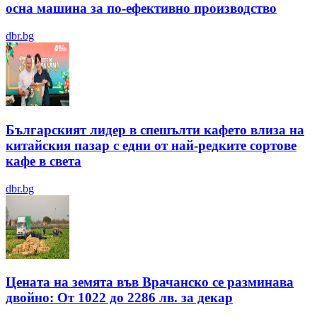
осна машина за по-ефективно производство
dbr.bg
Българският лидер в спешълти кафето влиза на
китайския пазар с едни от най-редките сортове
кафе в света
dbr.bg
Цената на земята във Врачанско се разминава
двойно: От 1022 до 2286 лв. за декар