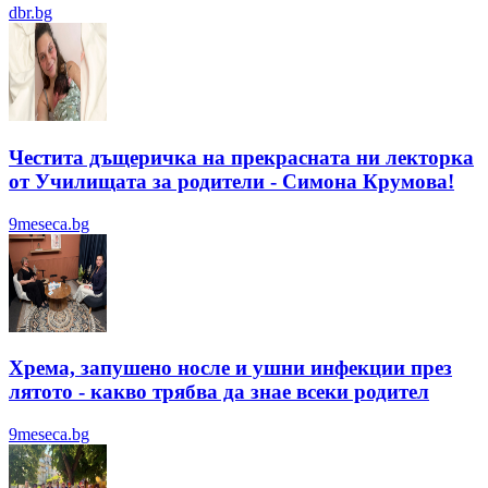
dbr.bg
Честита дъщеричка на прекрасната ни лекторка
от Училищата за родители - Симона Крумова!
9meseca.bg
Хрема, запушено носле и ушни инфекции през
лятотo - какво трябва да знае всеки родител
9meseca.bg