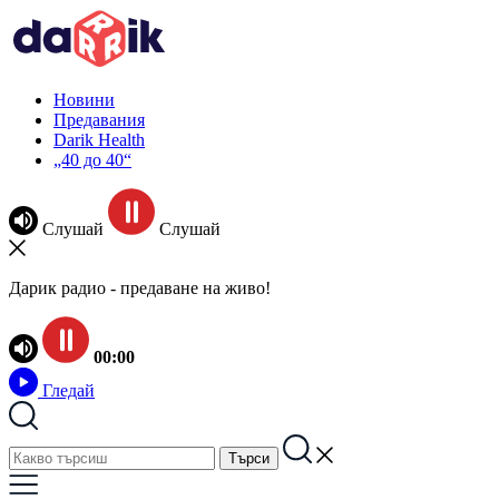
Новини
Предавания
Darik Health
„40 до 40“
Слушай
Слушай
Дарик радио - предаване на живо!
00:00
Гледай