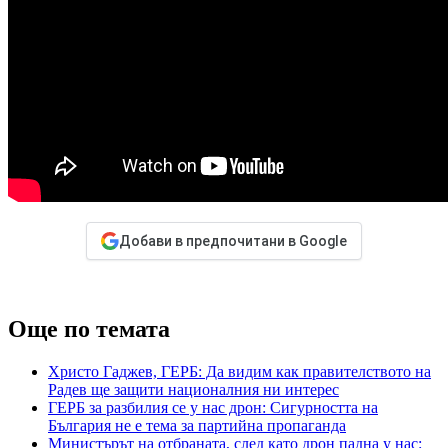
Добави в предпочитани в Google
Още по темата
Христо Гаджев, ГЕРБ: Да видим как правителството на
Радев ще защити националния ни интерес
ГЕРБ за разбилия се у нас дрон: Сигурността на
България не е тема за партийна пропаганда
Министърът на отбраната, след като дрон падна у нас: