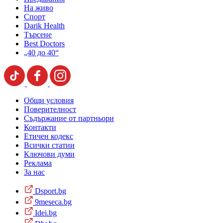
На живо
Спорт
Darik Health
Търсене
Best Doctors
„40 до 40“
Общи условия
Поверителност
Съдържание от партньори
Контакти
Етичен кодекс
Всички статии
Ключови думи
Реклама
За нас
Dsport.bg
9meseca.bg
Idei.bg