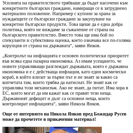
Усилията на правителството трябваше да бъдат насочени към
конкретните български граждани, намиращи се в затруднено
материално положение. Например с купони за храна за
нуждаещите се български граждани за закупуване на
конкретни български продукти. Това щеше да е една добра
политика, която не виждаме за съжаление от страна на
българското правителство. Вместо това ще има бой по
спекуланти и субективна оценка, което означава все по-голяма
корупция от страна на държавата“, заяви Янков.
„Контролът на инфлацията е основен политически приоритет
във всяка една пазарна икономика. Аз имам усещането, че
новите управляващи разглеждат държавата, която е държавна
икономика и е с действаща инфлация, като един космически
кораб, в който влизат за първи път и не знаят за какво са
копчетата там, които трябва да натиснат. Не знаят как се
управлява този механизъм. Ако не знаят, да питат. Има хора в
ЕС, които могат да им кажат как се правят тези неща.
Държавният дефицит и дълг са основни неща, които
контролират инфлацията“, заяви Никола Янков.
Още от интервюто на Никола Янков пред Божидар Русев
може да прочетете в прикачения материал!