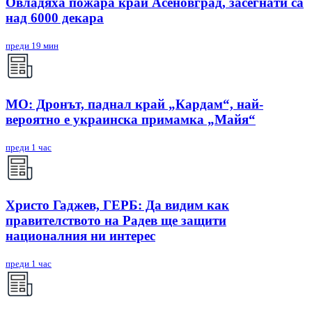
Овладяха пожара край Асеновград, засегнати са
над 6000 декара
преди 19 мин
МО: Дронът, паднал край „Кардам“, най-
вероятно е украинска примамка „Майя“
преди 1 час
Христо Гаджев, ГЕРБ: Да видим как
правителството на Радев ще защити
националния ни интерес
преди 1 час