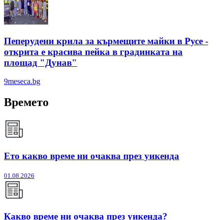
Пеперудени крила за кърмещите майки в Русе -
открита е красива пейка в градинката на
площад "Дунав"
9meseca.bg
Времето
Ето какво време ни очаква през уикенда
01.08.2026
Какво време ни очаква през уикенда?