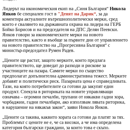
Лидерът на икономическия екип на „Синя България“
Никола
Янков
бе специален гост в
"Денят на Дарик“
, за да
коментира актуалните вътрешнополитически мерки, сред
които е свалянето на държавната охрана на лидера на ГЕРБ
Бойко Борисов и на председателя на ДПС Делян Пеевски.
Янков говори за икономическите мерки на новото
правителство, както и въобще за първите дни от управлението
на новото правителство на „Прогресивна България“ с
министър-председател Румен Радев.
„Цените ще растат, защото мерките, които предлага
правителството, ще доведат до разходи и рискове за
участниците на пазара. Самите мерки по същество
предполагат допълнителна административна тежест. Мерките
добавят и политически риск. Пазарната цена е справедливата.
Тази, на която потребителите са готови да закупят един
продукт. Спекула в риториката на новите управляващи
означава – огромни печалби, трупани от някакви гадни хора,
чорбаджии, гадни печалбари, ако използвам лявата риторика,
в нарушение на някакъв закон“, заяви Никола Янков.
„Цените са такива, каквито хората са готови да платят за тях.
Проблемът с цените не е, че са високи, а че има определена
категория български граждани, за които това е скъпо.