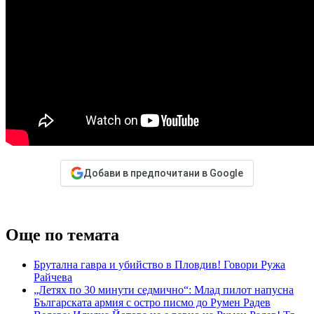
Добави в предпочитани в Google
Още по темата
Брутална гавра и убийство в Пловдив! Говори Ружа
Райчева
„Летях по 30 минути седмично“: Млад пилот напусна
Българската армия с остро писмо до Румен Радев