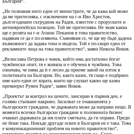
България“.
„Не познавам нито един от министрите, че да кажа кой може
да ме притеснява, с изключение на г-н Иво Христов,
дългогодишен сътрудник на Радев, известен с проруските и
антиевропейски позиции. Той ме притеснява. Не знам каква
ще е ролята на г-н Атанас Пеканов в това правителство,
надявам се да е по-изявена. Съмнявам се, че ще му бъде дадена
възможност да задава тона и модела. Той е по-скоро едно от
рекламните лица на това правителство“, заяви Никола Янков.
„Велислава Петрова е човек, който има достатъчно богат
чужбински опит, тя е живяла и е обучена в чужбина. Това
означава, че няма да ѝ е лесно да приеме завой на изток в
политиката на България. Но, както казах, тя също е подбрано
име като един от хората, които ще слушат какво ще казва
премиерът Румен Радев“, заяви Янков.
„Проектът за контрол на цените, лансиран в първия ден, е
голямо стъпване накриво. Засилват се очакванията у
българските граждани, че държавата може да направи нещо. В
момента всички български граждани и половината бизнес
очакват държавата да им плати сметката, да ги оправи. Преди
не беше така. Никъде другаде освен в България не е така. Това
е комуникационният проблем на новото правителство“,
коментира лидерът на икономическия екип на „Синя