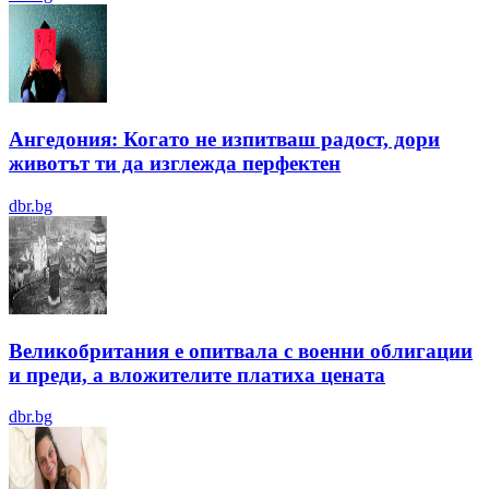
Ангедония: Когато не изпитваш радост, дори
животът ти да изглежда перфектен
dbr.bg
Великобритания е опитвала с военни облигации
и преди, а вложителите платиха цената
dbr.bg