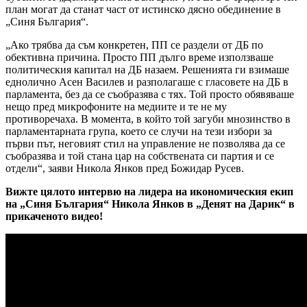
план могат да станат част от истинско дясно обединение в
„Синя България“.
„Ако трябва да съм конкретен, ПП се раздели от ДБ по
обективна причина. Просто ПП дълго време използваше
политическия капитал на ДБ назаем. Решенията ги взимаше
еднолично Асен Василев и разполагаше с гласовете на ДБ в
парламента, без да се съобразява с тях. Той просто обявяваше
нещо пред микрофоните на медиите и те не му
противоречаха. В момента, в който той загуби мнозинство в
парламентарната група, което се случи на тези избори за
първи път, неговият стил на управление не позволява да се
съобразява и той стана цар на собствената си партия и се
отдели“, заяви Никола Янков пред Божидар Русев.
Вижте цялото интервю на лидера на икономическия екип
на „Синя България“ Никола Янков в „Денят на Дарик“ в
прикаченото видео!