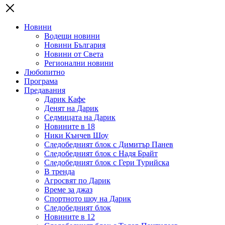
Новини
Водещи новини
Новини България
Новини от Света
Регионални новини
Любопитно
Програма
Предавания
Дарик Кафе
Денят на Дарик
Седмицата на Дарик
Новините в 18
Ники Кънчев Шоу
Следобедният блок с Димитър Панев
Следобедният блок с Надя Брайт
Следобедният блок с Гери Турийска
В тренда
Агросвят по Дарик
Време за джаз
Спортното шоу на Дарик
Следобедният блок
Новините в 12