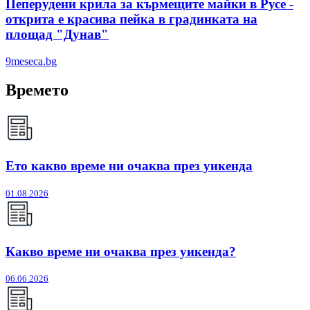
Пеперудени крила за кърмещите майки в Русе -
открита е красива пейка в градинката на
площад "Дунав"
9meseca.bg
Времето
Ето какво време ни очаква през уикенда
01.08.2026
Какво време ни очаква през уикенда?
06.06.2026