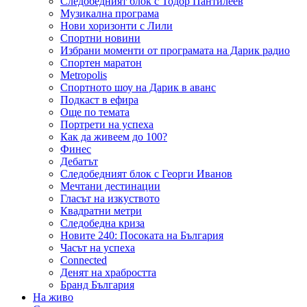
Следобедният блок с Тодор Пантилеев
Музикална програма
Нови хоризонти с Лили
Спортни новини
Избрани моменти от програмата на Дарик радио
Спортен маратон
Metropolis
Спортното шоу на Дарик в аванс
Подкаст в ефира
Още по темата
Портрети на успеха
Как да живеем до 100?
Финес
Дебатът
Следобедният блок с Георги Иванов
Мечтани дестинации
Гласът на изкуството
Квадратни метри
Следобедна криза
Новите 240: Посоката на България
Часът на успеха
Connected
Денят на храбростта
Бранд България
На живо