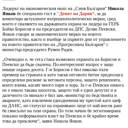
Лидерът на икономическия екип на „Синя България“
Никола
Янков
бе специален гост в
"Денят на Дарик“
, за да
коментира актуалните вътрешнополитически мерки, сред
които е свалянето на държавната охрана на лидера на ГЕРБ
Бойко Борисов и на председателя на ДПС Делян Пеевски.
Янков говори за икономическите мерки на новото
правителство, както и въобще за първите дни от управлението
на новото правителство на „Прогресивна България“ с
министър-председател Румен Радев.
„Очевидно е, че сега стана възможно охраната на Борисов и
Пеевски да бъде свалена. По-интересният въпрос е защо
имаше охрана досега. Г-н Борисов е бил няколко пъти
премиер на страната и като такъв неговото битие предполага
определени рискове за неговата персона, защото решенията,
които взима, касаят много пари и хора. За г-н Пеевски никога
не е имало такава хипотеза, защото той е един депутат и в
далечното си минало е бил зам.-министър по бедствията и
авариите, като изключим еднодневния му престой като шеф
на ДАНС, но статусът на охранявано лице от най-висок ранг
бе смисълът на тази охрана. По този начин бе легитимирана
показно неформалната власт на Пеевски и бе крайно време
това да приключи“, заяви Никола Янков.