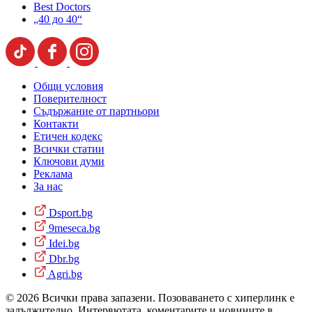
Best Doctors
„40 до 40“
Общи условия
Поверителност
Съдържание от партньори
Контакти
Етичен кодекс
Всички статии
Ключови думи
Реклама
За нас
Dsport.bg
9meseca.bg
Idei.bg
Dbr.bg
Agri.bg
© 2026 Всички права запазени. Позоваването с хиперлинк е
задължително. Интервютата, коментарите и новините в