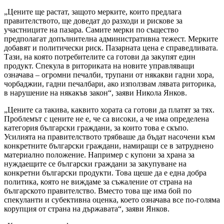
„Цените ще растат, защото мерките, които предлага
правителството, ще доведат до разходи и рискове за
участниците на пазара. Самите мерки по същество
предполагат допълнителна административна тежест. Мерките
добавят и политически риск. Пазарната цена е справедливата.
Тази, на която потребителите са готови да закупят един
продукт. Спекула в риториката на новите управляващи
означава – огромни печалби, трупани от някакви гадни хора,
чорбаджии, гадни печалбари, ако използвам лявата риторика,
в нарушение на някакъв закон“, заяви Никола Янков.
„Цените са такива, каквито хората са готови да платят за тях.
Проблемът с цените не е, че са високи, а че има определена
категория български граждани, за които това е скъпо.
Усилията на правителството трябваше да бъдат насочени към
конкретните български граждани, намиращи се в затруднено
материално положение. Например с купони за храна за
нуждаещите се български граждани за закупуване на
конкретни български продукти. Това щеше да е една добра
политика, която не виждаме за съжаление от страна на
българското правителство. Вместо това ще има бой по
спекуланти и субективна оценка, което означава все по-голяма
корупция от страна на държавата“, заяви Янков.