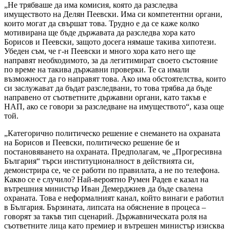
„Не трябваше да има комисия, която да разследва
имуществото на Делян Пеевски. Има си компетентни органи,
които могат да свършат това. Трудно е да се каже колко
мотивирана ще бъде държавата да разследва хора като
Борисов и Пеевски, защото досега нямаше такива хипотези.
Убеден съм, че г-н Пеевски и много хора като него ще
направят необходимото, за да легитимират своето състояние
по време на такива държавни проверки. Те са имали
възможност да го направят това. Ако има обстоятелства, които
си заслужават да бъдат разследвани, то това трябва да бъде
направено от съответните държавни органи, като такъв е
НАП, ако се говори за разследване на имуществото“, каза още
той.
„Категорично политическо решение е снемането на охраната
на Борисов и Пеевски, политическо решение бе и
постановяването на охраната. Предполагам, че „Прогресивна
България“ търси институционалност в действията си,
демонстрира се, че се работи по правилата, а не по телефона.
Какво се е случило? Най-вероятно Румен Радев е казал на
вътрешния министър Иван Демерджиев да бъде свалена
охраната. Това е неформалният канал, който винаги е работил
в България. Бързината, липсата на обяснение в процеса –
говорят за такъв тип сценарий. Държавническата роля на
съответните лица като премиер и вътрешен министър изисква