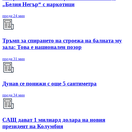
„Белия Негър“ с наркотици
преди 24 мин
Тръмп за спирането на строежа на балната му
зала: Това е национален позор
преди 31 мин
Дунав се понижи с още 5 сантиметра
преди 34 мин
САЩ дават 1 милиард долара на новия
президент на Колумбия