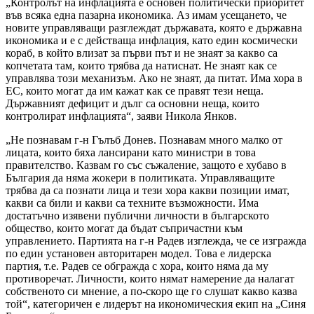
„Контролът на инфлацията е основен политически приоритет
във всяка една пазарна икономика. Аз имам усещането, че
новите управляващи разглеждат държавата, която е държавна
икономика и е с действаща инфлация, като един космически
кораб, в който влизат за първи път и не знаят за какво са
копчетата там, които трябва да натиснат. Не знаят как се
управлява този механизъм. Ако не знаят, да питат. Има хора в
ЕС, които могат да им кажат как се правят тези неща.
Държавният дефицит и дълг са основни неща, които
контролират инфлацията“, заяви Никола Янков.
„Не познавам г-н Гълъб Донев. Познавам много малко от
лицата, които бяха лансирани като министри в това
правителство. Казвам го със съжаление, защото е хубаво в
България да няма жокери в политиката. Управляващите
трябва да са познати лица и тези хора какви позиции имат,
какви са били и какви са техните възможности. Има
достатъчно изявени публични личности в българското
общество, които могат да бъдат съпричастни към
управлението. Партията на г-н Радев изглежда, че се изгражда
по един установен авторитарен модел. Това е лидерска
партия, т.е. Радев се обгражда с хора, които няма да му
противоречат. Личности, които нямат намерение да налагат
собственото си мнение, а по-скоро ще го слушат какво казва
той“, категоричен е лидерът на икономическия екип на „Синя