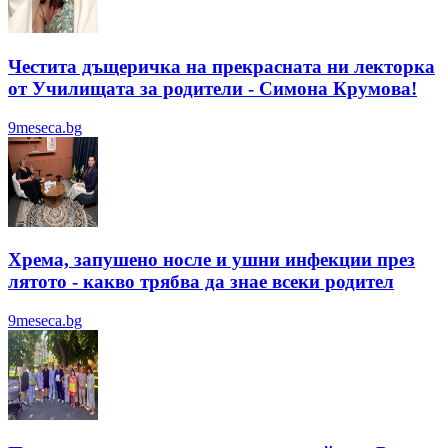
Честита дъщеричка на прекрасната ни лекторка
от Училищата за родители - Симона Крумова!
9meseca.bg
Хрема, запушено носле и ушни инфекции през
лятотo - какво трябва да знае всеки родител
9meseca.bg