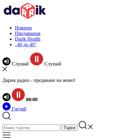
Новини
Предавания
Darik Health
„40 до 40“
Слушай
Слушай
Дарик радио - предаване на живо!
00:00
Гледай