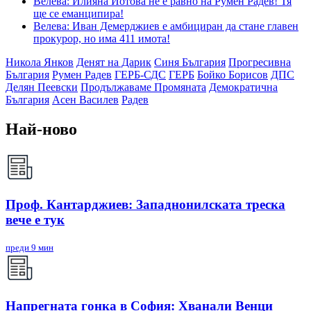
Велева: Илияна Йотова не е равно на Румен Радев! Тя
ще се еманципира!
Велева: Иван Демерджиев е амбициран да стане главен
прокурор, но има 411 имота!
Никола Янков
Денят на Дарик
Синя България
Прогресивна
България
Румен Радев
ГЕРБ-СДС
ГЕРБ
Бойко Борисов
ДПС
Делян Пеевски
Продължаваме Промяната
Демократична
България
Асен Василев
Радев
Най-ново
Проф. Кантарджиев: Западнонилската треска
вече е тук
преди 9 мин
Напрегната гонка в София: Хванали Венци