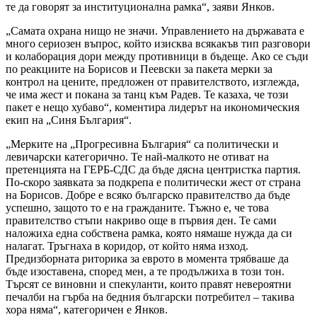
те да говорят за институционална рамка“, заяви Янков.
„Самата охрана нищо не значи. Управлението на държавата е
много сериозен въпрос, който изисква всякакъв тип разговори
и колаборация дори между противници в бъдеще. Ако се съди
по реакциите на Борисов и Пеевски за пакета мерки за
контрол на цените, предложен от правителството, изглежда,
че има жест и покана за танц към Радев. Те казаха, че този
пакет е нещо хубаво“, коментира лидерът на икономическия
екип на „Синя България“.
„Мерките на „Прогресивна България“ са политически и
левичарски категорично. Те най-малкото не отиват на
претенцията на ГЕРБ-СДС да бъде дясна центристка партия.
По-скоро заявката за подкрепа е политически жест от страна
на Борисов. Добре е всяко българско правителство да бъде
успешно, защото то е на гражданите. Тъжно е, че това
правителство стъпи накриво още в първия ден. Те сами
наложиха една собствена рамка, която нямаше нужда да си
налагат. Тръгнаха в коридор, от който няма изход.
Предизборната риторика за еврото в момента трябваше да
бъде изоставена, според мен, а те продължиха в този тон.
Търсят се виновни и спекуланти, които правят невероятни
печалби на гърба на бедния български потребител – такива
хора няма“, категоричен е Янков.