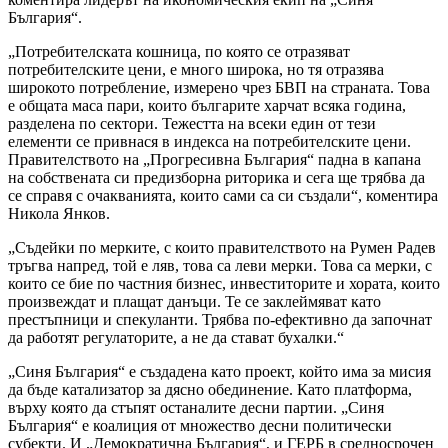
България“.
„Потребителската кошница, по която се отразяват
потребителските цени, е много широка, но тя отразява
широкото потребление, измерено чрез БВП на страната. Това
е общата маса пари, които българите харчат всяка година,
разделена по сектори. Тежестта на всеки един от тези
елементи се привнася в индекса на потребителските цени.
Правителството на „Прогресивна България“ падна в капана
на собствената си предизборна риторика и сега ще трябва да
се справя с очакванията, които сами са си създали“, коментира
Никола Янков.
„Съдейки по мерките, с които правителството на Румен Радев
тръгва напред, той е ляв, това са леви мерки. Това са мерки, с
които се бие по частния бизнес, инвеститорите и хората, които
произвеждат и плащат данъци. Те се заклеймяват като
престъпници и спекуланти. Трябва по-ефективно да започнат
да работят регулаторите, а не да стават бухалки.“
„Синя България“ е създадена като проект, който има за мисия
да бъде катализатор за дясно обединение. Като платформа,
върху която да стъпят останалите десни партии. „Синя
България“ е коалиция от множество десни политически
субекти. И „Демократична България“, и ГЕРБ в средносрочен