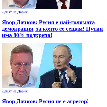
Денят на Дарик
Явор Дачков: Русия е най-голямата
демокрация, за която се сещам! Путин
има 80% подкрепа!
Денят на Дарик
Явор Дачков: Русия не е агресор!