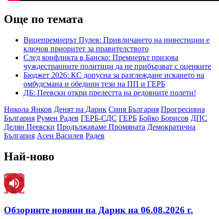
Още по темата
Вицепремиерът Пулев: Привличането на инвестиции е
ключов приоритет за правителството
След конфликта в Банско: Премиерът призова
чуждестранните политици да не прибързват с оценките
Бюджет 2026: КС допусна за разглеждане искането на
омбудсмана и обедини тези на ПП и ГЕРБ
ДБ: Пеевски откри прелестта на редовните полети!
Никола Янков
Денят на Дарик
Синя България
Прогресивна
България
Румен Радев
ГЕРБ-СДС
ГЕРБ
Бойко Борисов
ДПС
Делян Пеевски
Продължаваме Промяната
Демократична
България
Асен Василев
Радев
Най-ново
Обзорните новини на Дарик на 06.08.2026 г.