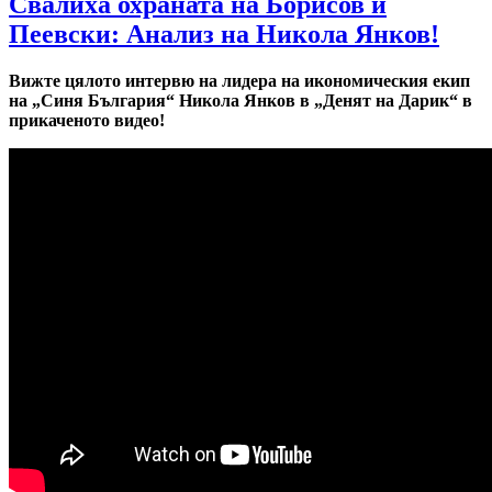
Свалиха охраната на Борисов и
Пеевски: Анализ на Никола Янков!
Вижте цялото интервю на лидера на икономическия екип
на „Синя България“ Никола Янков в „Денят на Дарик“ в
прикаченото видео!