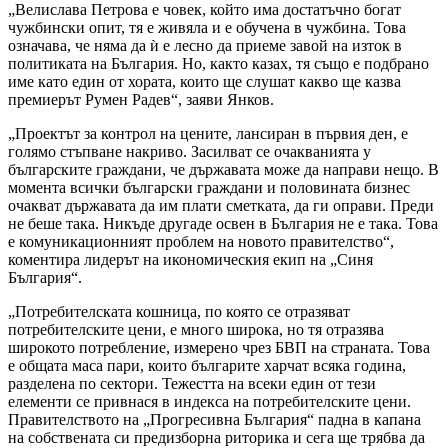
„Велислава Петрова е човек, който има достатъчно богат
чужбински опит, тя е живяла и е обучена в чужбина. Това
означава, че няма да ѝ е лесно да приеме завой на изток в
политиката на България. Но, както казах, тя също е подбрано
име като един от хората, които ще слушат какво ще казва
премиерът Румен Радев“, заяви Янков.
„Проектът за контрол на цените, лансиран в първия ден, е
голямо стъпване накриво. Засилват се очакванията у
българските граждани, че държавата може да направи нещо. В
момента всички български граждани и половината бизнес
очакват държавата да им плати сметката, да ги оправи. Преди
не беше така. Никъде другаде освен в България не е така. Това
е комуникационният проблем на новото правителство“,
коментира лидерът на икономическия екип на „Синя
България“.
„Потребителската кошница, по която се отразяват
потребителските цени, е много широка, но тя отразява
широкото потребление, измерено чрез БВП на страната. Това
е общата маса пари, които българите харчат всяка година,
разделена по сектори. Тежестта на всеки един от тези
елементи се привнася в индекса на потребителските цени.
Правителството на „Прогресивна България“ падна в капана
на собствената си предизборна риторика и сега ще трябва да