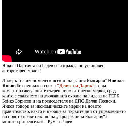
Янков: Партията на Радев се изгражда по установен
авторитарен модел!
Лидерът на икономическия екип на „Синя България“
Никола
Янков
бе специален гост в
"Денят на Дарик“
, за да
коментира актуалните вътрешнополитически мерки, сред
които е свалянето на държавната охрана на лидера на ГЕРБ
Бойко Борисов и на председателя на ДПС Делян Пеевски.
Янков говори за икономическите мерки на новото
правителство, както и въобще за първите дни от управлението
на новото правителство на „Прогресивна България“ с
министър-председател Румен Радев.