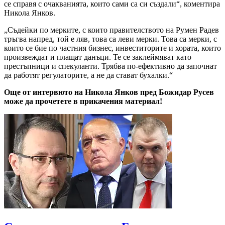
се справя с очакванията, които сами са си създали“, коментира
Никола Янков.
„Съдейки по мерките, с които правителството на Румен Радев
тръгва напред, той е ляв, това са леви мерки. Това са мерки, с
които се бие по частния бизнес, инвеститорите и хората, които
произвеждат и плащат данъци. Те се заклеймяват като
престъпници и спекуланти. Трябва по-ефективно да започнат
да работят регулаторите, а не да стават бухалки.“
Още от интервюто на Никола Янков пред Божидар Русев
може да прочетете в прикачения материал!