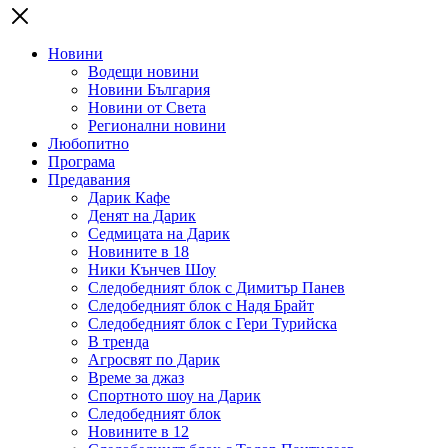
Новини
Водещи новини
Новини България
Новини от Света
Регионални новини
Любопитно
Програма
Предавания
Дарик Кафе
Денят на Дарик
Седмицата на Дарик
Новините в 18
Ники Кънчев Шоу
Следобедният блок с Димитър Панев
Следобедният блок с Надя Брайт
Следобедният блок с Гери Турийска
В тренда
Агросвят по Дарик
Време за джаз
Спортното шоу на Дарик
Следобедният блок
Новините в 12