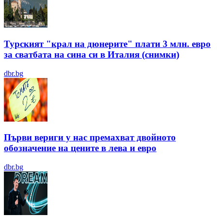
Турският "крал на дюнерите" плати 3 млн. евро
за сватбата на сина си в Италия (снимки)
dbr.bg
Първи вериги у нас премахват двойното
обозначение на цените в лева и евро
dbr.bg