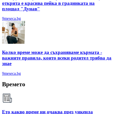
открита е красива пейка в градинката на
площад "Дунав"
9meseca.bg
Колко време може да съхраняваме кърмата -
важните правила, които всеки родител трябва да
знае
9meseca.bg
Времето
Ето какво време ни очаква през уикенда