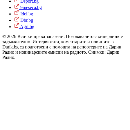
Dsport.bg
9meseca.bg
Idei.bg
Dbr.bg
Agri.bg
© 2026 Всички права запазени. Позоваването с хиперлинк е
задължително. Интервютата, коментарите и новините в
Darik.bg са подготвени с помощта на репортерите на Дарик
Радио и новинарските емисии на радиото. Снимки: Дарик
Радио.