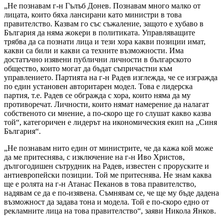
„Не познавам г-н Гълъб Донев. Познавам много малко от
лицата, които бяха лансирани като министри в това
правителство. Казвам го със съжаление, защото е хубаво в
България да няма жокери в политиката. Управляващите
трябва да са познати лица и тези хора какви позиции имат,
какви са били и какви са техните възможности. Има
достатъчно изявени публични личности в българското
общество, които могат да бъдат съпричастни към
управлението. Партията на г-н Радев изглежда, че се изгражда
по един установен авторитарен модел. Това е лидерска
партия, т.е. Радев се обгражда с хора, които няма да му
противоречат. Личности, които нямат намерение да налагат
собственото си мнение, а по-скоро ще го слушат какво казва
той“, категоричен е лидерът на икономическия екип на „Синя
България“.
„Не познавам нито един от министрите, че да кажа кой може
да ме притеснява, с изключение на г-н Иво Христов,
дългогодишен сътрудник на Радев, известен с проруските и
антиевропейски позиции. Той ме притеснява. Не знам каква
ще е ролята на г-н Атанас Пеканов в това правителство,
надявам се да е по-изявена. Съмнявам се, че ще му бъде дадена
възможност да задава тона и модела. Той е по-скоро едно от
рекламните лица на това правителство“, заяви Никола Янков.