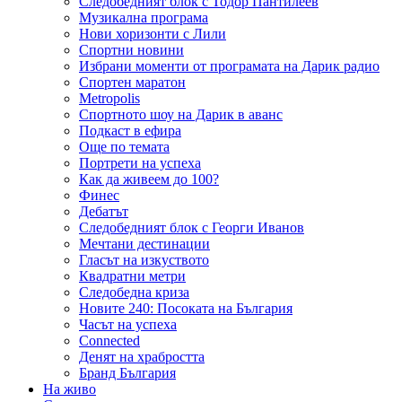
Следобедният блок с Тодор Пантилеев
Музикална програма
Нови хоризонти с Лили
Спортни новини
Избрани моменти от програмата на Дарик радио
Спортен маратон
Metropolis
Спортното шоу на Дарик в аванс
Подкаст в ефира
Още по темата
Портрети на успеха
Как да живеем до 100?
Финес
Дебатът
Следобедният блок с Георги Иванов
Мечтани дестинации
Гласът на изкуството
Квадратни метри
Следобедна криза
Новите 240: Посоката на България
Часът на успеха
Connected
Денят на храбростта
Бранд България
На живо