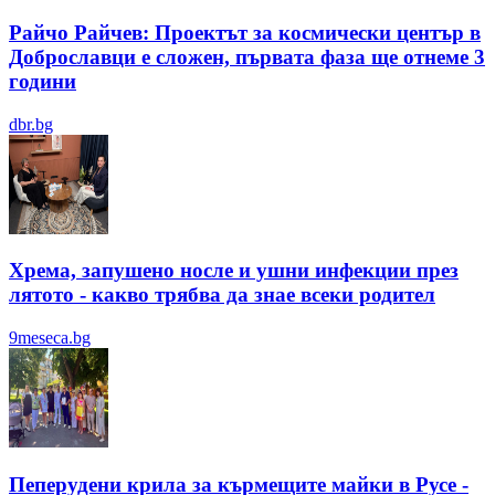
Райчо Райчев: Проектът за космически център в
Доброславци е сложен, първата фаза ще отнеме 3
години
dbr.bg
Хрема, запушено носле и ушни инфекции през
лятотo - какво трябва да знае всеки родител
9meseca.bg
Пеперудени крила за кърмещите майки в Русе -