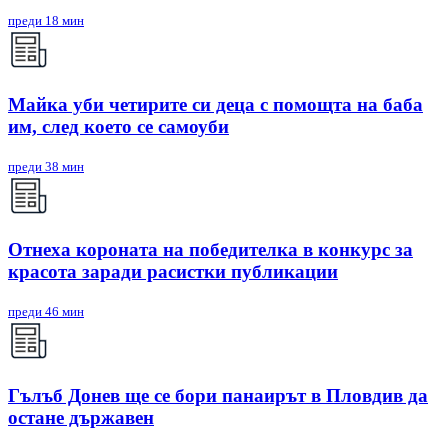
преди 18 мин
Майка уби четирите си деца с помощта на баба
им, след което се самоуби
преди 38 мин
Отнеха короната на победителка в конкурс за
красота заради расистки публикации
преди 46 мин
Гълъб Донев ще се бори панаирът в Пловдив да
остане държавен