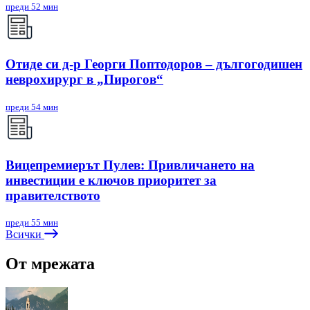
преди 52 мин
Отиде си д-р Георги Поптодоров – дългогодишен
неврохирург в „Пирогов“
преди 54 мин
Вицепремиерът Пулев: Привличането на
инвестиции е ключов приоритет за
правителството
преди 55 мин
Всички
От мрежата