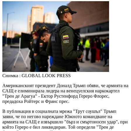
Снимка : GLOBAL LOOK PRESS
Американският президент Доналд Тръмп обяви, че армията на
САЩ е елиминирала лидера на венецуелския наркокартел
"Трен де Арагуа" - Ектор Рустенфорд Гереро Флорес,
предадоха Ройтерс и Франс прес.
В публикация в социалната мрежа "Трут соушъл" Тръмп
заяви, че по негово нареждане Южното командване на
армията на САЩ е извършило "бърз и смъртоносен удар", при
който Гереро е бил ликвидиран. Той определи "Трен де