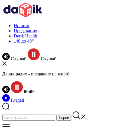
Новини
Предавания
Darik Health
„40 до 40“
Слушай
Слушай
Дарик радио - предаване на живо!
00:00
Гледай