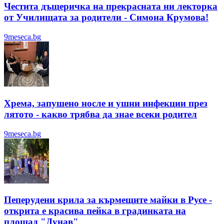
Честита дъщеричка на прекрасната ни лекторка
от Училищата за родители - Симона Крумова!
9meseca.bg
Хрема, запушено носле и ушни инфекции през
лятотo - какво трябва да знае всеки родител
9meseca.bg
Пеперудени крила за кърмещите майки в Русе -
открита е красива пейка в градинката на
площад "Дунав"