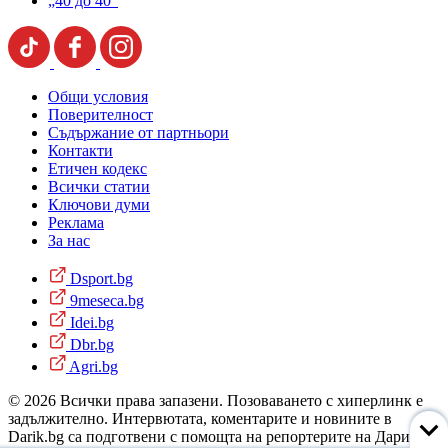
„40 до 40“
Общи условия
Поверителност
Съдържание от партньори
Контакти
Етичен кодекс
Всички статии
Ключови думи
Реклама
За нас
Dsport.bg
9meseca.bg
Idei.bg
Dbr.bg
Agri.bg
© 2026 Всички права запазени. Позоваването с хиперлинк е
задължително. Интервютата, коментарите и новините в
Darik.bg са подготвени с помощта на репортерите на Дарик