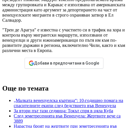
между групировката и Каракас е използвана от американската
администрация като аргумент за депортирането на част от
венецуелските мигранти в строго охраняван затвор в Ел
Салвадор.
"Трен де Арагуа" е известна с участието си в трафик на хора и
контрола върху мигрантски маршрути, използвани от
венецуелци и други южноамериканци по пътя им към по-
развитите държави в региона, включително Чили, както и към
различни места в Европа.
Добави в предпочитани в Google
Още по темата
„Малката венецуелска къртица“: 10-годишно помага на
спасителните екипи след бедствието във Венецуела
За втори път тази седмица: Токът спря в цяла Куба
След земетресенията във Венецуела: Жертвите вече са
3889
Нарастна броят на жертвите при земетресенията във