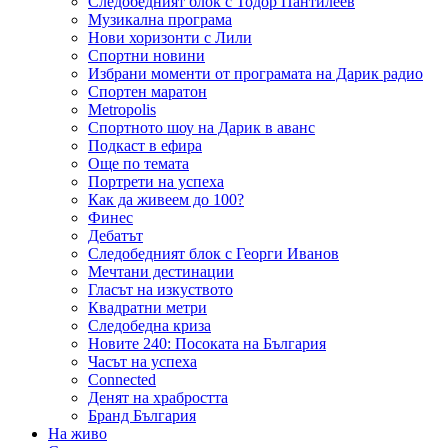
Следобедният блок с Тодор Пантилеев
Музикална програма
Нови хоризонти с Лили
Спортни новини
Избрани моменти от програмата на Дарик радио
Спортен маратон
Metropolis
Спортното шоу на Дарик в аванс
Подкаст в ефира
Още по темата
Портрети на успеха
Как да живеем до 100?
Финес
Дебатът
Следобедният блок с Георги Иванов
Мечтани дестинации
Гласът на изкуството
Квадратни метри
Следобедна криза
Новите 240: Посоката на България
Часът на успеха
Connected
Денят на храбростта
Бранд България
На живо