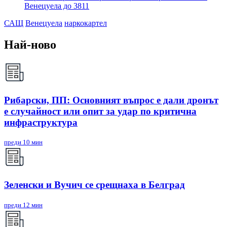
Венецуела до 3811
САЩ
Венецуела
наркокартел
Най-ново
Рибарски, ПП: Основният въпрос е дали дронът
е случайност или опит за удар по критична
инфраструктура
преди 10 мин
Зеленски и Вучич се срещнаха в Белград
преди 12 мин