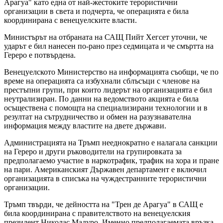
Арагуа" като една от най-жестоките терористични
организации в света и подчерта, че операцията е била
координирана с венецуелските власти.
Министърът на отбраната на САЩ Пийт Хегсет уточни, че
ударът е бил нанесен по-рано през седмицата и че смъртта на
Гереро е потвърдена.
Венецуелското Министерство на информацията съобщи, че по
време на операцията са избухнали сблъсъци с членове на
престъпни групи, при които лидерът на организацията е бил
неутрализиран. По данни на ведомството акцията е била
осъществена с помощта на специализирани технологии и в
резултат на сътрудничество и обмен на разузнавателна
информация между властите на двете държави.
Администрацията на Тръмп нееднократно е налагала санкции
на Гереро и други ръководители на групировката за
предполагаемо участие в наркотрафик, трафик на хора и пране
на пари. Американският Държавен департамент е включил
организацията в списъка на чуждестранните терористични
организации.
Тръмп твърди, че дейността на "Трен де Арагуа" в САЩ е
била координирана с правителството на венецуелския
президент Николас Мадуро. Именно предполагаемата връзка