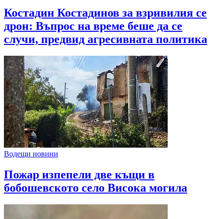
Костадин Костадинов за взривилия се
дрон: Въпрос на време беше да се
случи, предвид агресивната политика
Водещи новини
Пожар изпепели две къщи в
бобошевското село Висока могила