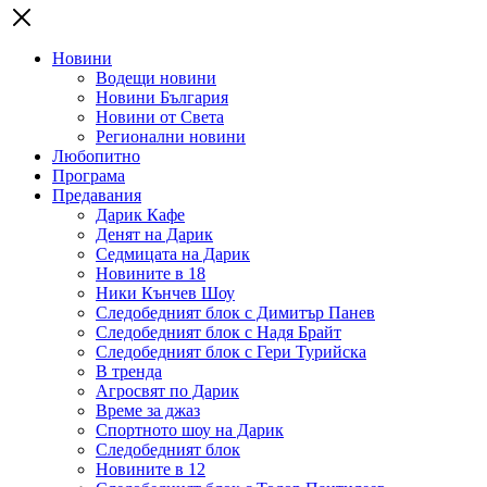
Новини
Водещи новини
Новини България
Новини от Света
Регионални новини
Любопитно
Програма
Предавания
Дарик Кафе
Денят на Дарик
Седмицата на Дарик
Новините в 18
Ники Кънчев Шоу
Следобедният блок с Димитър Панев
Следобедният блок с Надя Брайт
Следобедният блок с Гери Турийска
В тренда
Агросвят по Дарик
Време за джаз
Спортното шоу на Дарик
Следобедният блок
Новините в 12