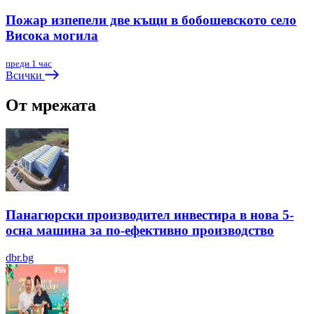
Пожар изпепели две къщи в бобошевското село
Висока могила
преди 1 час
Всички
От мрежата
Панагюрски производител инвестира в нова 5-
осна машина за по-ефективно производство
dbr.bg