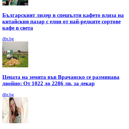
Българският лидер в спешълти кафето влиза на
китайския пазар с едни от най-редките сортове
кафе в света
dbr.bg
Цената на земята във Врачанско се разминава
двойно: От 1022 до 2286 лв. за декар
dbr.bg