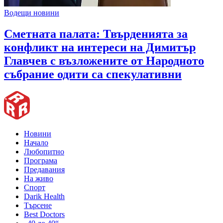
Водещи новини
Сметната палата: Твърденията за
конфликт на интереси на Димитър
Главчев с възложените от Народното
събрание одити са спекулативни
Новини
Начало
Любопитно
Програма
Предавания
На живо
Спорт
Darik Health
Търсене
Best Doctors