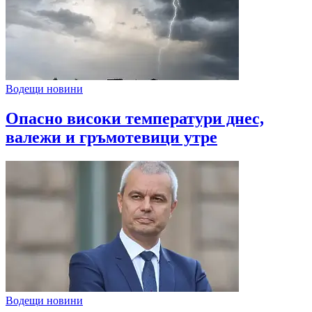
Водещи новини
Опасно високи температури днес,
валежи и гръмотевици утре
Водещи новини