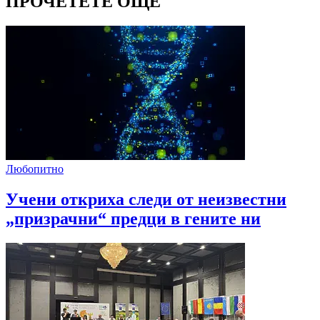
ПРОЧЕТЕТЕ ОЩЕ
Любопитно
Учени откриха следи от неизвестни
„призрачни“ предци в гените ни