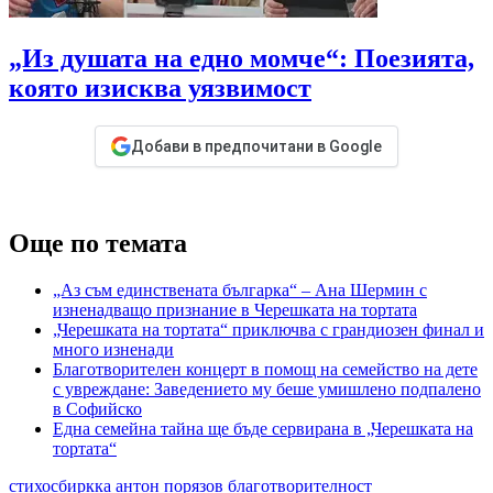
„Из душата на едно момче“: Поезията,
която изисква уязвимост
Добави в предпочитани в Google
Още по темата
„Аз съм единствената българка“ – Ана Шермин с
изненадващо признание в Черешката на тортата
„Черешката на тортата“ приключва с грандиозен финал и
много изненади
Благотворителен концерт в помощ на семейство на дете
с увреждане: Заведението му беше умишлено подпалено
в Софийско
Една семейна тайна ще бъде сервирана в „Черешката на
тортата“
стихосбиркка
антон порязов
благотворителност