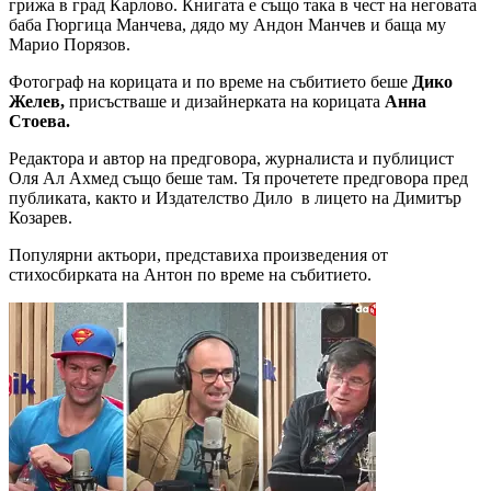
грижа в град Карлово. Книгата е също така в чест на неговата
баба Гюргица Манчева, дядо му Андон Манчев и баща му
Марио Порязов.
Фотограф на корицата и по време на събитието беше
Дико
Желев,
присъстваше и дизайнерката на корицата
Анна
Стоева.
Редактора и автор на предговора, журналиста и публицист
Оля Ал Ахмед също беше там. Тя прочетете предговора пред
публиката, както и Издателство Дило в лицето на Димитър
Козарев.
Популярни актьори, представиха произведения от
стихосбирката на Антон по време на събитието.