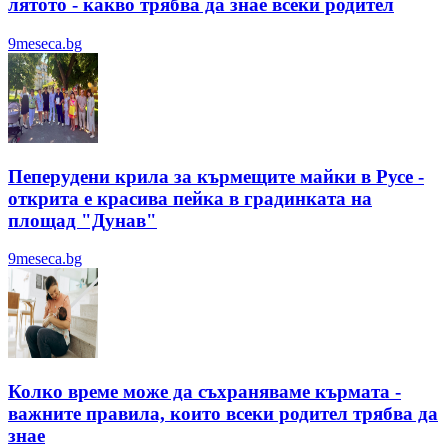
лятотo - какво трябва да знае всеки родител
9meseca.bg
Пеперудени крила за кърмещите майки в Русе -
открита е красива пейка в градинката на
площад "Дунав"
9meseca.bg
Колко време може да съхраняваме кърмата -
важните правила, които всеки родител трябва да
знае