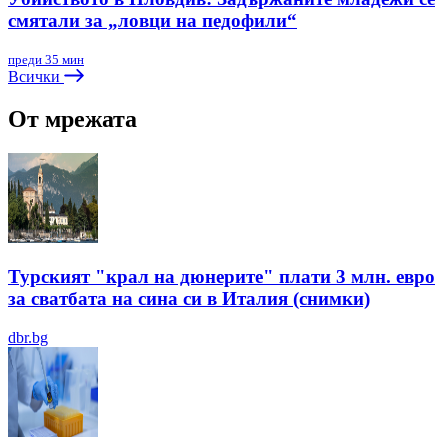
смятали за „ловци на педофили“
преди 35 мин
Всички
От мрежата
Турският "крал на дюнерите" плати 3 млн. евро
за сватбата на сина си в Италия (снимки)
dbr.bg