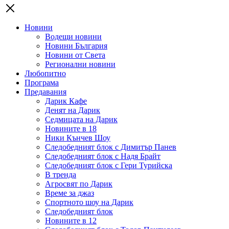
Новини
Водещи новини
Новини България
Новини от Света
Регионални новини
Любопитно
Програма
Предавания
Дарик Кафе
Денят на Дарик
Седмицата на Дарик
Новините в 18
Ники Кънчев Шоу
Следобедният блок с Димитър Панев
Следобедният блок с Надя Брайт
Следобедният блок с Гери Турийска
В тренда
Агросвят по Дарик
Време за джаз
Спортното шоу на Дарик
Следобедният блок
Новините в 12