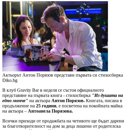
Актьорът Антон Порязов представи първата си стихосбирка
Diko.bg
В клуб Gravity Bar в неделя се състоя официалното
представяне на първата книга - стихосбирка
"Из душата на
едно момче"
на актьора
Антон Порязов.
Книгата, писана в
продължение на
25 години
, е посветена на покойната майка
на актьора –
Антоанела Порязова.
Всички приходи от продажбата на четивото ще бъдат дарени
за благотворителност на дом за деца лишени от родителска