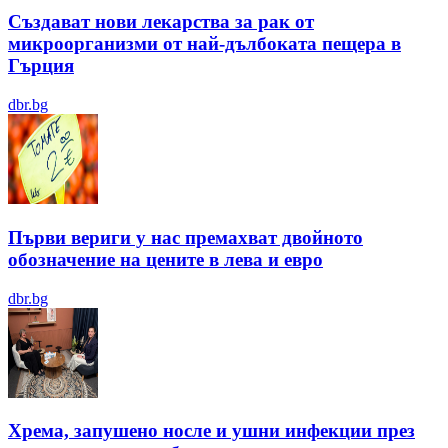
Създават нови лекарства за рак от
микроорганизми от най-дълбоката пещера в
Гърция
dbr.bg
Първи вериги у нас премахват двойното
обозначение на цените в лева и евро
dbr.bg
Хрема, запушено носле и ушни инфекции през