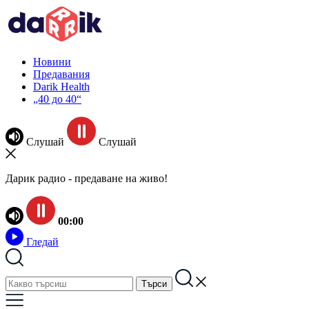
Новини
Предавания
Darik Health
„40 до 40“
Слушай
Слушай
Дарик радио - предаване на живо!
00:00
Гледай