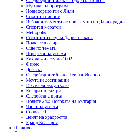
Следобедният блок с Тодор Пантилеев
Музикална програма
Нови хоризонти с Лили
Спортни новини
Избрани моменти от програмата на Дарик радио
Спортен маратон
Metropolis
Спортното шоу на Дарик в аванс
Подкаст в ефира
Още по темата
Портрети на успеха
Как да живеем до 100?
Финес
Дебатът
Следобедният блок с Георги Иванов
Мечтани дестинации
Гласът на изкуството
Квадратни метри
Следобедна криза
Новите 240: Посоката на България
Часът на успеха
Connected
Денят на храбростта
Бранд България
На живо