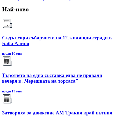
Най-ново
Съдът спря събарянето на 12 жилищни сгради в
Баба Алино
преди 10 мин
Търсенето на една съставка едва не провали
вечеря в ,,Черешката на тортата"
преди 13 мин
Затвориха за движение АМ Тракия край пътния