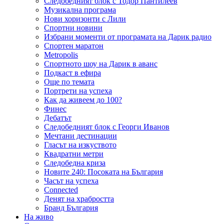
Следобедният блок с Тодор Пантилеев
Музикална програма
Нови хоризонти с Лили
Спортни новини
Избрани моменти от програмата на Дарик радио
Спортен маратон
Metropolis
Спортното шоу на Дарик в аванс
Подкаст в ефира
Още по темата
Портрети на успеха
Как да живеем до 100?
Финес
Дебатът
Следобедният блок с Георги Иванов
Мечтани дестинации
Гласът на изкуството
Квадратни метри
Следобедна криза
Новите 240: Посоката на България
Часът на успеха
Connected
Денят на храбростта
Бранд България
На живо