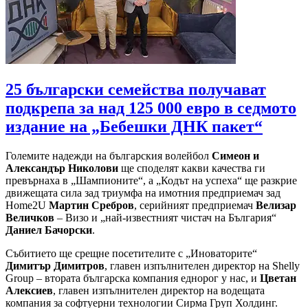
25 български семейства получават
подкрепа за над 125 000 евро в седмото
издание на „Бебешки ДНК пакет“
Големите надежди на българския волейбол
Симеон и
Александър Николови
ще споделят какви качества ги
превърнаха в „Шампионите“, а „Кодът на успеха“ ще разкрие
движещата сила зад триумфа на имотния предприемач зад
Home2U
Мартин Сребров
, серийният предприемач
Велизар
Величков
– Визо и „най-известният чистач на България“
Даниел Бачорски
.
Събитието ще срещне посетителите с „Иноваторите“
Димитър Димитров
, главен изпълнителен директор на Shelly
Group – втората българска компания еднорог у нас, и
Цветан
Алексиев
, главен изпълнителен директор на водещата
компания за софтуерни технологии Сирма Груп Холдинг.