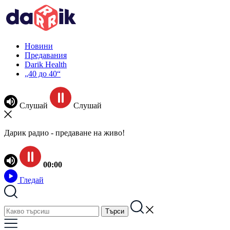
Новини
Предавания
Darik Health
„40 до 40“
Слушай
Слушай
Дарик радио - предаване на живо!
00:00
Гледай