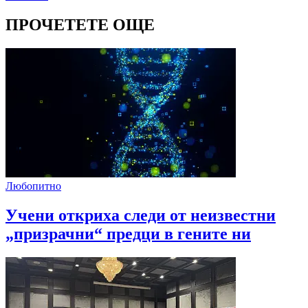
ПРОЧЕТЕТЕ ОЩЕ
Любопитно
Учени откриха следи от неизвестни
„призрачни“ предци в гените ни