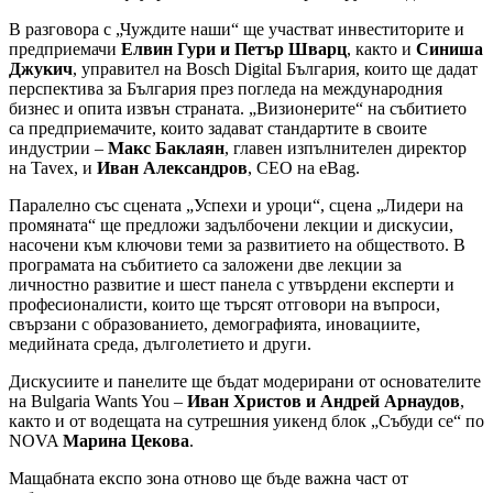
В разговора с „Чуждите наши“ ще участват инвеститорите и
предприемачи
Елвин Гури и Петър Шварц
, както и
Синиша
Джукич
, управител на Bosch Digital България, които ще дадат
перспектива за България през погледа на международния
бизнес и опита извън страната. „Визионерите“ на събитието
са предприемачите, които задават стандартите в своите
индустрии –
Макс Баклаян
, главен изпълнителен директор
на Tavex, и
Иван Александров
, CEO на eBag.
Паралелно със сцената „Успехи и уроци“, сцена „Лидери на
промяната“ ще предложи задълбочени лекции и дискусии,
насочени към ключови теми за развитието на обществото. В
програмата на събитието са заложени две лекции за
личностно развитие и шест панела с утвърдени експерти и
професионалисти, които ще търсят отговори на въпроси,
свързани с образованието, демографията, иновациите,
медийната среда, дълголетието и други.
Дискусиите и панелите ще бъдат модерирани от основателите
на Bulgaria Wants You –
Иван Христов и Андрей Арнаудов
,
както и от водещата на сутрешния уикенд блок „Събуди се“ по
NOVA
Марина Цекова
.
Мащабната експо зона отново ще бъде важна част от