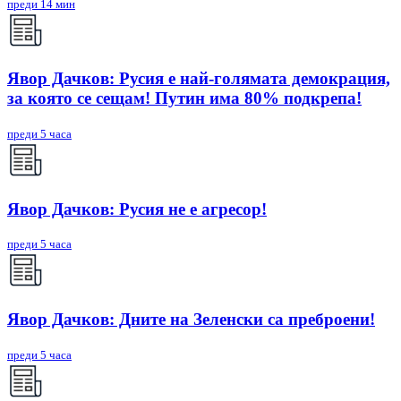
преди 14 мин
Явор Дачков: Русия е най-голямата демокрация,
за която се сещам! Путин има 80% подкрепа!
преди 5 часа
Явор Дачков: Русия не е агресор!
преди 5 часа
Явор Дачков: Дните на Зеленски са преброени!
преди 5 часа