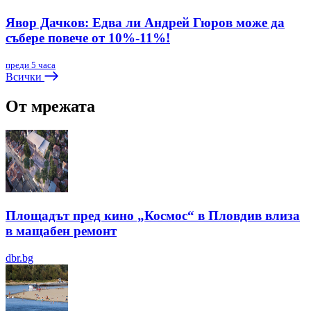
Явор Дачков: Едва ли Андрей Гюров може да
събере повече от 10%-11%!
преди 5 часа
Всички
От мрежата
Площадът пред кино „Космос“ в Пловдив влиза
в мащабен ремонт
dbr.bg