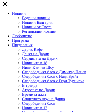
Новини
Водещи новини
Новини България
Новини от Света
Регионални новини
Любопитно
Програма
Предавания
Дарик Кафе
Денят на Дарик
Седмицата на Дарик
Новините в 18
Ники Кънчев Шоу
Следобедният блок с Димитър Панев
Следобедният блок с Надя Брайт
Следобедният блок с Гери Турийска
В тренда
Агросвят по Дарик
Време за джаз
Спортното шоу на Дарик
Следобедният блок
Новините в 12