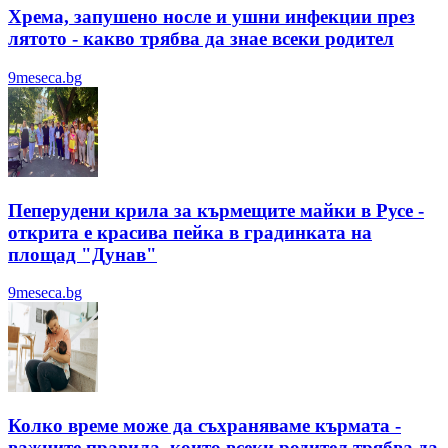
Хрема, запушено носле и ушни инфекции през
лятотo - какво трябва да знае всеки родител
9meseca.bg
Пеперудени крила за кърмещите майки в Русе -
открита е красива пейка в градинката на
площад "Дунав"
9meseca.bg
Колко време може да съхраняваме кърмата -
важните правила, които всеки родител трябва да