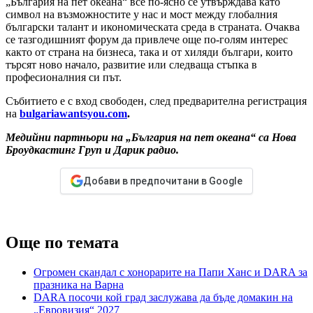
„България на пет океана“ все по-ясно се утвърждава като
символ на възможностите у нас и мост между глобалния
български талант и икономическата среда в страната. Очаква
се тазгодишният форум да привлече още по-голям интерес
както от страна на бизнеса, така и от хиляди българи, които
търсят ново начало, развитие или следваща стъпка в
професионалния си път.
Събитието е с вход свободен, след предварителна регистрация
на
bulgariawantsyou.com
.
Медийни партньори на „България на пет океана“ са Нова
Броудкастинг Груп и Дарик радио.
Добави в предпочитани в Google
Още по темата
Огромен скандал с хонорарите на Папи Ханс и DARA за
празника на Варна
DARA посочи кой град заслужава да бъде домакин на
„Евровизия“ 2027