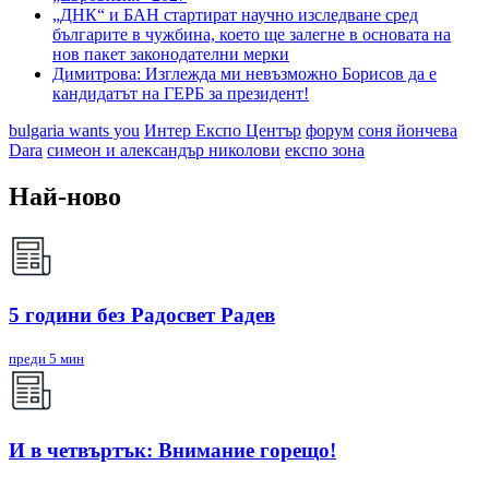
„ДНК“ и БАН стартират научно изследване сред
българите в чужбина, което ще залегне в основата на
нов пакет законодателни мерки
Димитрова: Изглежда ми невъзможно Борисов да е
кандидатът на ГЕРБ за президент!
bulgaria wants you
Интер Експо Център
форум
соня йончева
Dara
симеон и александър николови
експо зона
Най-ново
5 години без Радосвет Радев
преди 5 мин
И в четвъртък: Внимание горещо!