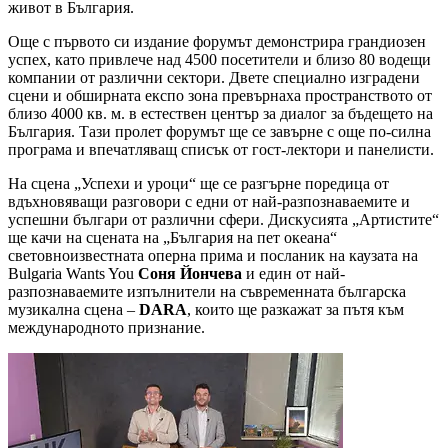
живот в България.
Още с първото си издание форумът демонстрира грандиозен
успех, като привлече над 4500 посетители и близо 80 водещи
компании от различни сектори. Двете специално изградени
сцени и обширната експо зона превърнаха пространството от
близо 4000 кв. м. в естествен център за диалог за бъдещето на
България. Тази пролет форумът ще се завърне с още по-силна
програма и впечатляващ списък от гост-лектори и панелисти.
На сцена „Успехи и уроци“ ще се разгърне поредица от
вдъхновяващи разговори с едни от най-разпознаваемите и
успешни българи от различни сфери. Дискусията „Артистите“
ще качи на сцената на „България на пет океана“
световноизвестната оперна прима и посланик на каузата на
Bulgaria Wants You
Соня Йончева
и един от най-
разпознаваемите изпълнители на съвременната българска
музикална сцена –
DARA
, които ще разкажат за пътя към
международното признание.