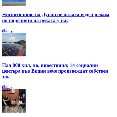
Ниското ниво на Дунав не налага воден режим
по поречието на реката у нас
dbr.bg
Над 800 хил. лв. инвестиция: 14 социални
центъра във Видин вече произвеждат собствен
ток
dbr.bg