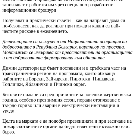
запознават с работата им чрез специално разработени
информационни брошури.
Получават и практически съвети – как да направят дома си
по-безопасен, как да реагират при пожар и какви са най-
честите рискове в ежедневието.
Детекторите са осигурени от Националната асоциация на
доброволците в Република България, партньор по проекта.
Монтажът се извършва от представители на организацията
и от доброволните формирования към общините.
Димни детектори ще бъдат поставени и в сръбската част на
трансграничния регион на програмата, който обхваща
районите на Борски, Зайчарски, Пиротски, Нишавски,
Топлички, Ябланички и Пчински окръг.
Битовите пожари са сред причините за човешки жертви всяка
година, особено през зимния сезон, поради отопляване с
твърдо гориво или аварии в електрически инсталации и
уреди.
Целта на мярката е да подобри превенцията и при засичане на
пожар съответните органи да бъдат известени възможно най-
бързо.