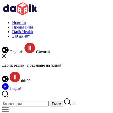
Новини
Предавания
Darik Health
„40 до 40“
Слушай
Слушай
Дарик радио - предаване на живо!
00:00
Гледай