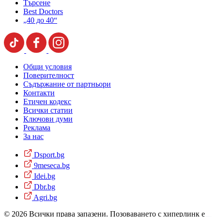
Търсене
Best Doctors
„40 до 40“
Общи условия
Поверителност
Съдържание от партньори
Контакти
Етичен кодекс
Всички статии
Ключови думи
Реклама
За нас
Dsport.bg
9meseca.bg
Idei.bg
Dbr.bg
Agri.bg
© 2026 Всички права запазени. Позоваването с хиперлинк е