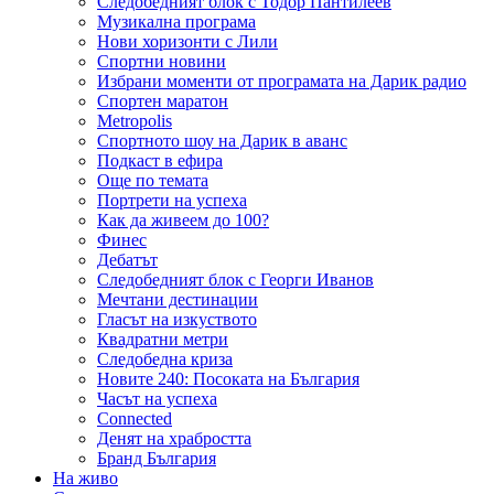
Следобедният блок с Тодор Пантилеев
Музикална програма
Нови хоризонти с Лили
Спортни новини
Избрани моменти от програмата на Дарик радио
Спортен маратон
Metropolis
Спортното шоу на Дарик в аванс
Подкаст в ефира
Още по темата
Портрети на успеха
Как да живеем до 100?
Финес
Дебатът
Следобедният блок с Георги Иванов
Мечтани дестинации
Гласът на изкуството
Квадратни метри
Следобедна криза
Новите 240: Посоката на България
Часът на успеха
Connected
Денят на храбростта
Бранд България
На живо