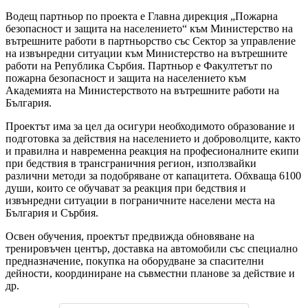
Водещ партньор по проекта е Главна дирекция „Пожарна
безопасност и защита на населението“ към Министерство на
вътрешните работи в партньорство със Сектор за управление
на извънредни ситуации към Министерство на вътрешните
работи на Република Сърбия. Партньор е Факултетът по
пожарна безопасност и защита на населението към
Академията на Министерството на вътрешните работи на
България.
Проектът има за цел да осигури необходимото образование и
подготовка за действия на населението и доброволците, както
и правилна и навременна реакция на професионалните екипи
при бедствия в трансграничния регион, използвайки
различни методи за подобряване от капацитета. Обхваща 6100
души, които се обучават за реакция при бедствия и
извънредни ситуации в пограничните населени места на
България и Сърбия.
Освен обучения, проектът предвижда обновяване на
тренировъчен център, доставка на автомобили със специално
предназначение, покупка на оборудване за спасителни
дейности, координиране на съвместни планове за действие и
др.