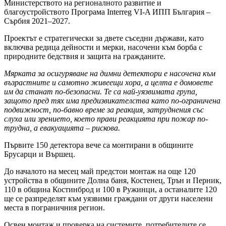
Министерството на регионалното развитие и
благоустройството Програма Interreg VI-A ИПП България –
Сърбия 2021–2027.
Проектът е стратегически за двете съседни държави, като
включва редица дейности и мерки, насочени към борба с
природните бедствия и защита на гражданите.
Мярката за осигуряване на димни детектори е насочена към
възрастните и самотно живеещи хора, а целта е домовете
им да станат по-безопасни. Те са най-уязвимата група,
защото пред тях има предизвикателства като по-ограничена
подвижност, по-бавно време за реакция, затруднения със
слуха или зрението, което прави реакцията при пожар по-
трудна, а евакуацията – рискова.
Първите 150 детектора вече са монтирани в общините
Брусарци и Вършец.
До началото на месец май предстои монтаж на още 120
устройства в общините Долна баня, Костенец, Трън и Перник,
110 в община Костинброд и 100 в Ружинци, а останалите 120
ще се разпределят към уязвими граждани от други населени
места в пограничния регион.
Освен монтаж и проверка на системите, потребителите се