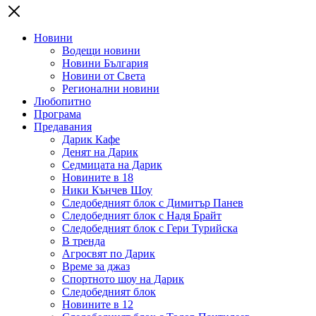
Новини
Водещи новини
Новини България
Новини от Света
Регионални новини
Любопитно
Програма
Предавания
Дарик Кафе
Денят на Дарик
Седмицата на Дарик
Новините в 18
Ники Кънчев Шоу
Следобедният блок с Димитър Панев
Следобедният блок с Надя Брайт
Следобедният блок с Гери Турийска
В тренда
Агросвят по Дарик
Време за джаз
Спортното шоу на Дарик
Следобедният блок
Новините в 12