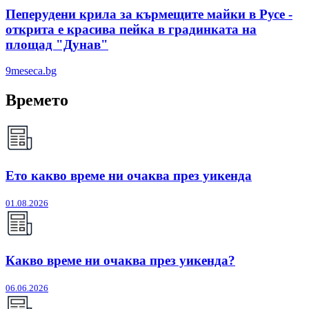
Пеперудени крила за кърмещите майки в Русе -
открита е красива пейка в градинката на
площад "Дунав"
9meseca.bg
Времето
Ето какво време ни очаква през уикенда
01.08.2026
Какво време ни очаква през уикенда?
06.06.2026