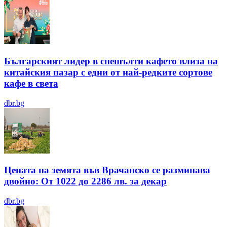
Българският лидер в спешълти кафето влиза на
китайския пазар с едни от най-редките сортове
кафе в света
dbr.bg
Цената на земята във Врачанско се разминава
двойно: От 1022 до 2286 лв. за декар
dbr.bg