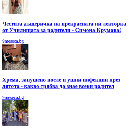
Честита дъщеричка на прекрасната ни лекторка
от Училищата за родители - Симона Крумова!
9meseca.bg
Хрема, запушено носле и ушни инфекции през
лятотo - какво трябва да знае всеки родител
9meseca.bg