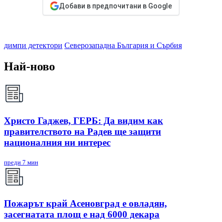
Добави в предпочитани в Google
димпи детектори
Северозападна България и Сърбия
Най-ново
Христо Гаджев, ГЕРБ: Да видим как
правителството на Радев ще защити
националния ни интерес
преди 7 мин
Пожарът край Асеновград е овладян,
засегнатата площ е над 6000 декара