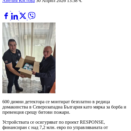
Анелия Костова
30 Април 2026 13:38 ч.
600 димни детектора се монтират безплатно в редица
домакинства в Северозападна България като мярка за борба и
превенция срещу битови пожари.
Устройствата се осигуряват по проект RESPONSE,
финансиран с над 7,2 млн. евро по управляваната от