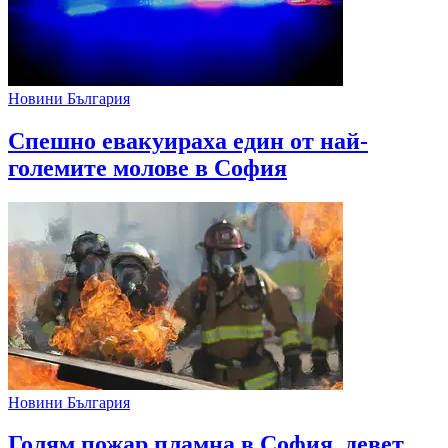
Новини България
Спешно евакуираха един от най-
големите молове в София
Новини България
Голям пожар пламна в София, девет