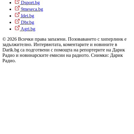
Dsport.bg
9meseca.bg
Idei.bg
Dbr.bg
Agri.bg
© 2026 Всички права запазени. Позоваването с хиперлинк е
задължително. Интервютата, коментарите и новините в
Darik.bg са подготвени с помощта на репортерите на Дарик
Радио и новинарските емисии на радиото. Снимки: Дарик
Радио.