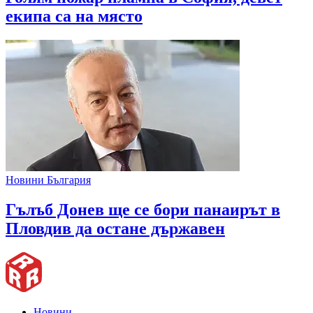
екипа са на място
Новини България
Гълъб Донев ще се бори панаирът в
Пловдив да остане държавен
Новини