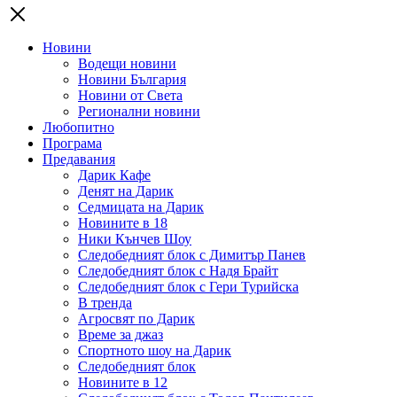
Новини
Водещи новини
Новини България
Новини от Света
Регионални новини
Любопитно
Програма
Предавания
Дарик Кафе
Денят на Дарик
Седмицата на Дарик
Новините в 18
Ники Кънчев Шоу
Следобедният блок с Димитър Панев
Следобедният блок с Надя Брайт
Следобедният блок с Гери Турийска
В тренда
Агросвят по Дарик
Време за джаз
Спортното шоу на Дарик
Следобедният блок
Новините в 12