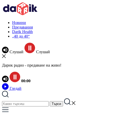
Новини
Предавания
Darik Health
„40 до 40“
Слушай
Слушай
Дарик радио - предаване на живо!
00:00
Гледай