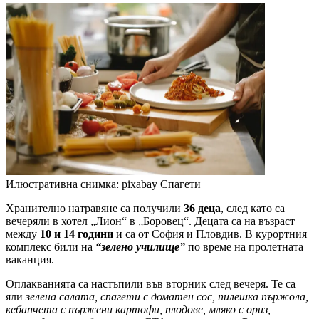
Илюстративна снимка: pixabay
Спагети
Хранително натравяне са получили
36 деца
, след като са
вечеряли в хотел „Лион“ в „Боровец“. Децата са на възраст
между
10 и 14 години
и са от София и Пловдив. В курортния
комплекс били на
“зелено училище”
по време на пролетната
ваканция.
Оплакванията са настъпили във вторник след вечеря. Те са
яли
зелена салата, спагети с доматен сос, пилешка пържола,
кебапчета с пържени картофи, плодове, мляко с ориз,