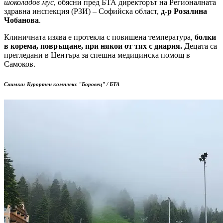
шоколадов мус
, обясни пред БТА директорът на Регионалната
здравна инспекция (РЗИ) – Софийска област,
д-р Розалина
Чобанова
.
Клиничната изява е протекла с повишена температура,
болки
в корема, повръщане, при някои от тях с диария.
Децата са
прегледани в Центъра за спешна медицинска помощ в
Самоков.
Снимка: Курортен комплекс "Боровец" / БТА