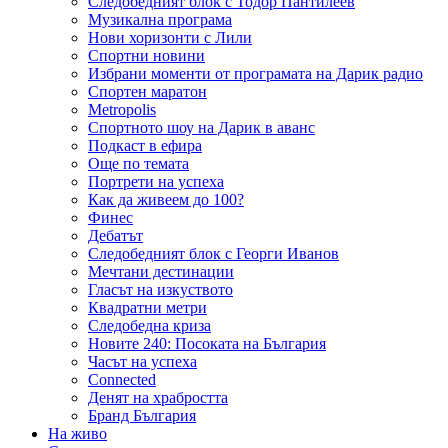
Следобедният блок с Тодор Пантилеев
Музикална програма
Нови хоризонти с Лили
Спортни новини
Избрани моменти от програмата на Дарик радио
Спортен маратон
Metropolis
Спортното шоу на Дарик в аванс
Подкаст в ефира
Още по темата
Портрети на успеха
Как да живеем до 100?
Финес
Дебатът
Следобедният блок с Георги Иванов
Мечтани дестинации
Гласът на изкуството
Квадратни метри
Следобедна криза
Новите 240: Посоката на България
Часът на успеха
Connected
Денят на храбростта
Бранд България
На живо