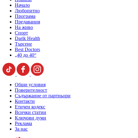
Начало
Любопитно
Програма
Предавания
На живо
Спорт
Darik Health
Търсене
Best Doctors
„40 до 40“
Общи условия
Поверителност
Съдържание от партньори
Контакти
Етичен кодекс
Всички статии
Ключови думи
Реклама
За нас