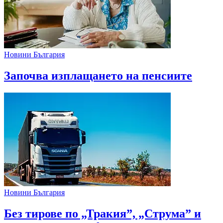
Новини България
Започва изплащането на пенсиите
Новини България
Без тирове по „Тракия”, „Струма” и