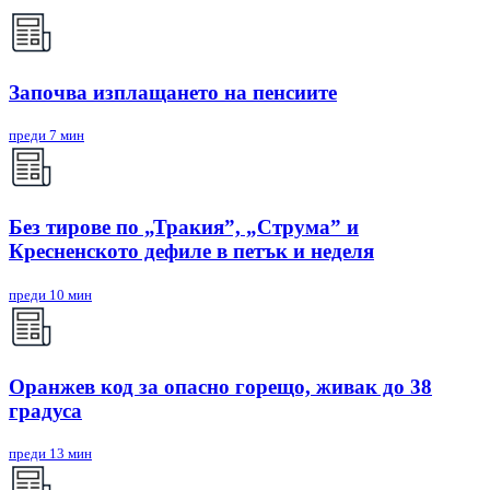
Започва изплащането на пенсиите
преди 7 мин
Без тирове по „Тракия”, „Струма” и
Кресненското дефиле в петък и неделя
преди 10 мин
Оранжев код за опасно горещо, живак до 38
градуса
преди 13 мин