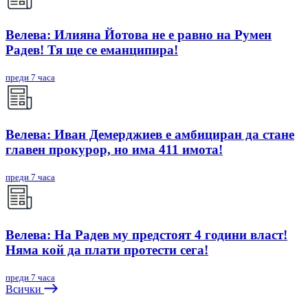
Велева: Илияна Йотова не е равно на Румен
Радев! Тя ще се еманципира!
преди 7 часа
Велева: Иван Демерджиев е амбициран да стане
главен прокурор, но има 411 имота!
преди 7 часа
Велева: На Радев му предстоят 4 години власт!
Няма кой да плати протести сега!
преди 7 часа
Всички