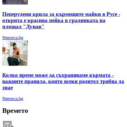
Пеперудени крила за кърмещите майки в Русе -
открита е красива пейка в градинката на
площад "Дунав"
9meseca.bg
Колко време може да съхраняваме кърмата -
важните правила, които всеки родител трябва да
знае
9meseca.bg
Времето