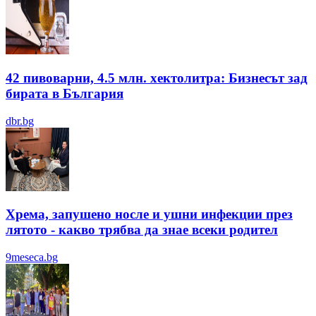
42 пивоварни, 4.5 млн. хектолитра: Бизнесът зад
бирата в България
dbr.bg
Хрема, запушено носле и ушни инфекции през
лятотo - какво трябва да знае всеки родител
9meseca.bg