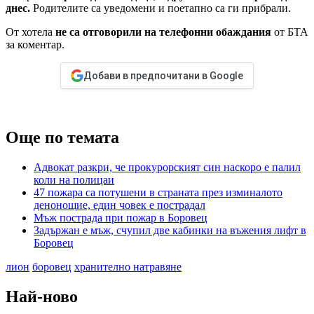
днес.
Родителите са уведомени и поетапно са ги прибрали.
От хотела
не са отговорили на телефонни обаждания
от БТА
за коментар.
Добави в предпочитани в Google
Още по темата
Адвокат разкри, че прокурорският син наскоро е палил
коли на полицаи
47 пожара са потушени в страната през изминалото
денонощие, един човек е пострадал
Мъж пострада при пожар в Боровец
Задържан е мъж, счупил две кабинки на въжения лифт в
Боровец
лион
боровец
хранително натравяне
Най-ново