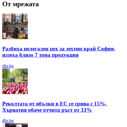
От мрежата
Разбиха нелегален цех за зехтин край София,
иззеха близо 7 тона продукция
dbr.bg
Реколтата от ябълки в ЕС се срива с 15%,
Хърватия обаче отчита ръст от 33%
dbr.bg