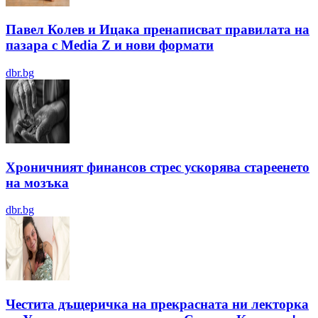
Павел Колев и Ицака пренаписват правилата на
пазара с Media Z и нови формати
dbr.bg
Хроничният финансов стрес ускорява стареенето
на мозъка
dbr.bg
Честита дъщеричка на прекрасната ни лекторка