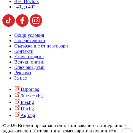
Best Doctors
„40 до 40“
Общи условия
Поверителност
Съдържание от партньори
Контакти
Етичен кодекс
Всички статии
Ключови думи
Реклама
За нас
Dsport.bg
9meseca.bg
Idei.bg
Dbr.bg
Agri.bg
© 2026 Всички права запазени. Позоваването с хиперлинк е
задължително. Интервютата, коментарите и новините в