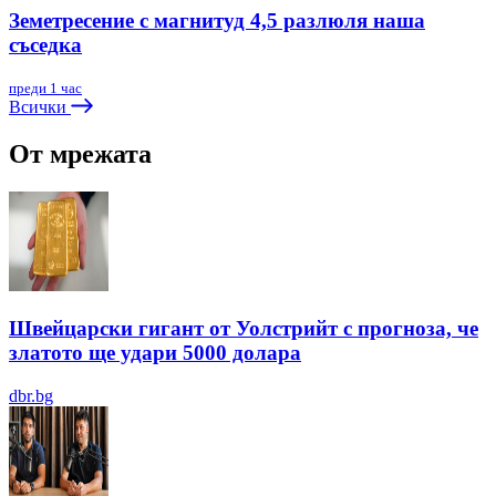
Земетресение с магнитуд 4,5 разлюля наша
съседка
преди 1 час
Всички
От мрежата
Швейцарски гигант от Уолстрийт с прогноза, че
златото ще удари 5000 долара
dbr.bg