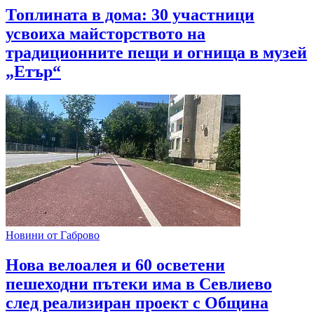
Топлината в дома: 30 участници
усвоиха майсторството на
традиционните пещи и огнища в музей
„Етър“
Новини от Габрово
Нова велоалея и 60 осветени
пешеходни пътеки има в Севлиево
след реализиран проект с Община