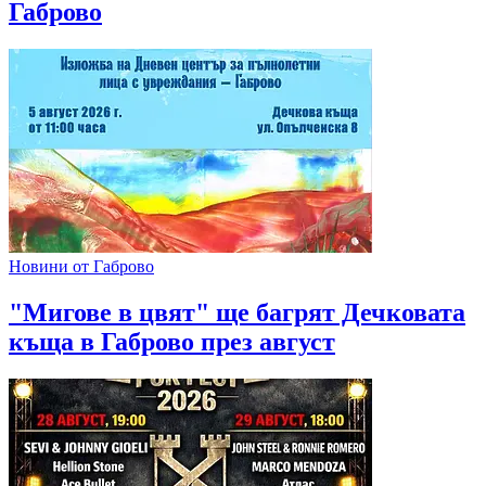
Габрово
Новини от Габрово
"Мигове в цвят" ще багрят Дечковата
къща в Габрово през август