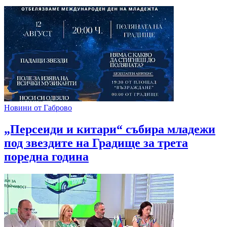
Новини от Габрово
„Персеиди и китари“ събира младежи
под звездите на Градище за трета
поредна година