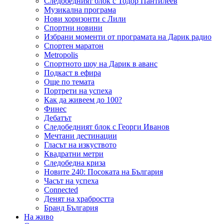
Следобедният блок с Тодор Пантилеев
Музикална програма
Нови хоризонти с Лили
Спортни новини
Избрани моменти от програмата на Дарик радио
Спортен маратон
Metropolis
Спортното шоу на Дарик в аванс
Подкаст в ефира
Още по темата
Портрети на успеха
Как да живеем до 100?
Финес
Дебатът
Следобедният блок с Георги Иванов
Мечтани дестинации
Гласът на изкуството
Квадратни метри
Следобедна криза
Новите 240: Посоката на България
Часът на успеха
Connected
Денят на храбростта
Бранд България
На живо