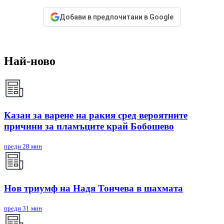
Добави в предпочитани в Google
Най-ново
Казан за варене на ракия сред вероятните
причини за пламъците край Бобошево
преди 28 мин
Нов триумф на Надя Тончева в шахмата
преди 31 мин