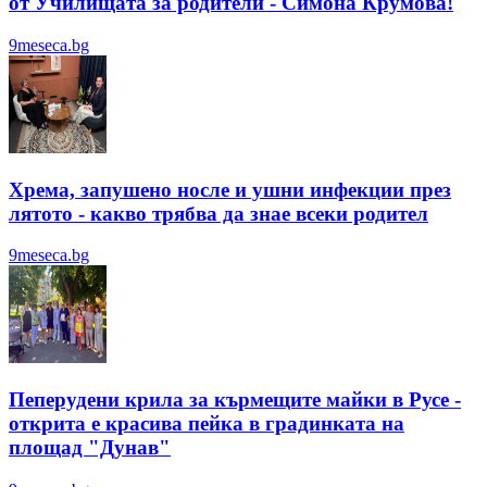
от Училищата за родители - Симона Крумова!
9meseca.bg
Хрема, запушено носле и ушни инфекции през
лятотo - какво трябва да знае всеки родител
9meseca.bg
Пеперудени крила за кърмещите майки в Русе -
открита е красива пейка в градинката на
площад "Дунав"