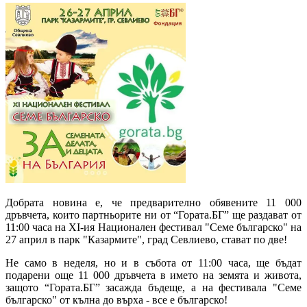
Добрата новина е, че предварително обявените 11 000
дръвчета, които партньорите ни от “Гората.БГ” ще раздават от
11:00 часа на XI-ия Национален фестивал "Семе българско" на
27 април в парк "Казармите", град Севлиево, стават по две!
Не само в неделя, но и в събота от 11:00 часа, ще бъдат
подарени още 11 000 дръвчета в името на земята и живота,
защото “Гората.БГ” засажда бъдеще, а на фестивала "Семе
българско" от кълна до върха - все е българско!