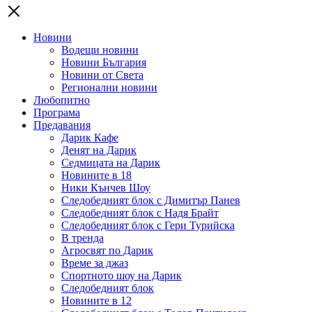
Новини
Водещи новини
Новини България
Новини от Света
Регионални новини
Любопитно
Програма
Предавания
Дарик Кафе
Денят на Дарик
Седмицата на Дарик
Новините в 18
Ники Кънчев Шоу
Следобедният блок с Димитър Панев
Следобедният блок с Надя Брайт
Следобедният блок с Гери Турийска
В тренда
Агросвят по Дарик
Време за джаз
Спортното шоу на Дарик
Следобедният блок
Новините в 12