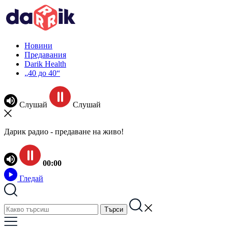
Новини
Предавания
Darik Health
„40 до 40“
Слушай
Слушай
Дарик радио - предаване на живо!
00:00
Гледай