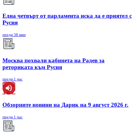
Една четвърт от парламента иска да е приятел с
Русия
преди 38 мин
Москва похвали кабинета на Радев за
реториката към Русия
преди 1 час
Обзорните новини на Дарик на 9 август 2026 г.
преди 1 час