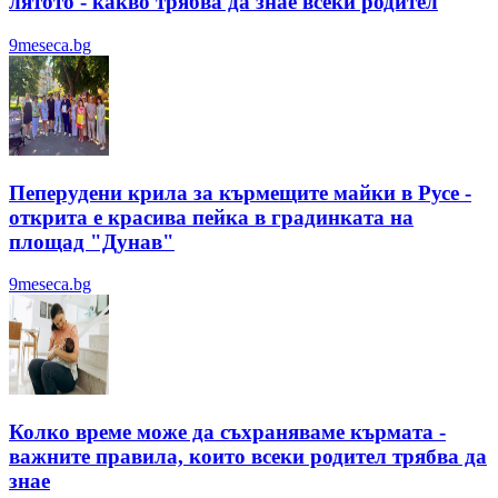
лятотo - какво трябва да знае всеки родител
9meseca.bg
Пеперудени крила за кърмещите майки в Русе -
открита е красива пейка в градинката на
площад "Дунав"
9meseca.bg
Колко време може да съхраняваме кърмата -
важните правила, които всеки родител трябва да
знае