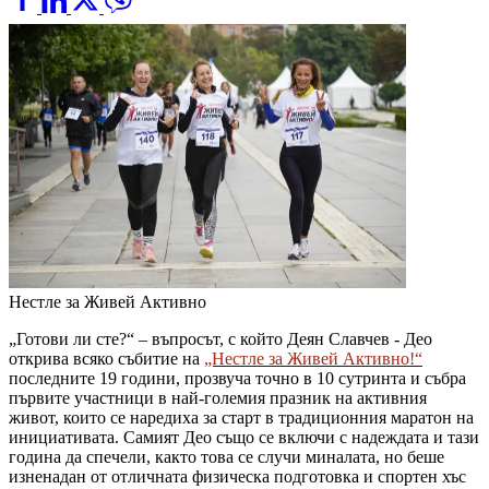
Нестле за Живей Активно
„Готови ли сте?“ – въпросът, с който Деян Славчев - Део
открива всяко събитие на
„Нестле за Живей Активно!“
последните 19 години, прозвуча точно в 10 сутринта и събра
първите участници в най-големия празник на активния
живот, които се наредиха за старт в традиционния маратон на
инициативата. Самият Део също се включи с надеждата и тази
година да спечели, както това се случи миналата, но беше
изненадан от отличната физическа подготовка и спортен хъс