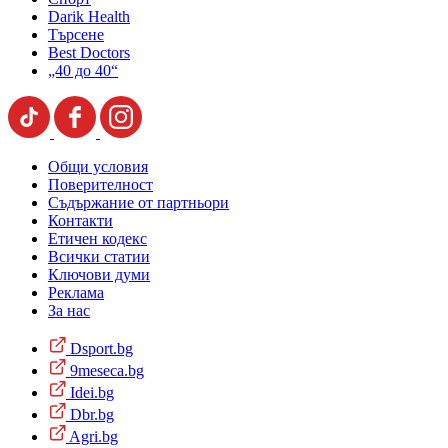
Darik Health
Търсене
Best Doctors
„40 до 40“
Общи условия
Поверителност
Съдържание от партньори
Контакти
Етичен кодекс
Всички статии
Ключови думи
Реклама
За нас
Dsport.bg
9meseca.bg
Idei.bg
Dbr.bg
Agri.bg