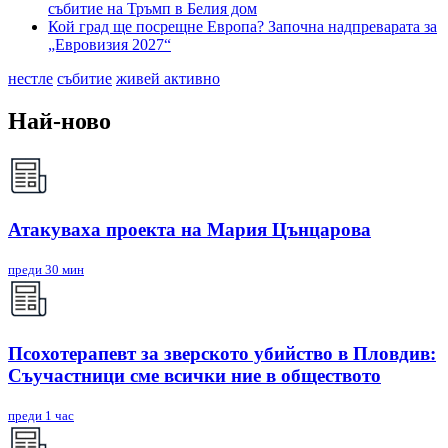
събитие на Тръмп в Белия дом
Кой град ще посрещне Европа? Започна надпреварата за
„Евровизия 2027“
нестле
събитие
живей активно
Най-ново
Атакуваха проекта на Мария Цънцарова
преди 30 мин
Псохотерапевт за зверското убийство в Пловдив:
Съучастници сме всички ние в обществото
преди 1 час