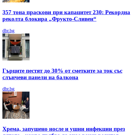
357 тона праскови при капацитет 230: Рекордна
реколта блокира „Фрукто-Сливен“
dbr.bg
Гърците пестят до 30% от сметките за ток със
слънчеви панели на балкона
dbr.bg
Хрема, запушено носле и ушни инфекции през