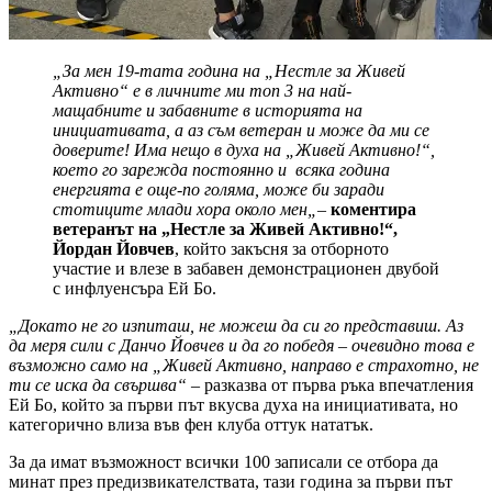
„За мен 19-тата година на „Нестле за Живей
Активно“ е в личните ми топ 3 на най-
мащабните и забавните в историята на
инициативата, а аз съм ветеран и може да ми се
доверите! Има нещо в духа на „Живей Активно!“,
което го зарежда постоянно и всяка година
енергията е още-по голяма, може би заради
стотиците млади хора около мен„
–
коментира
ветеранът на „Нестле за Живей Активно!“,
Йордан Йовчев
, който закъсня за отборното
участие и влезе в забавен демонстрационен двубой
с инфлуенсъра Ей Бо.
„Докато не го изпиташ, не можеш да си го представиш. Аз
да меря сили с Данчо Йовчев и да го победя – очевидно това е
възможно само на „Живей Активно, направо е страхотно, не
ти се иска да свършва“
– разказва от първа ръка впечатления
Ей Бо, който за първи път вкусва духа на инициативата, но
категорично влиза във фен клуба оттук нататък.
За да имат възможност всички 100 записали се отбора да
минат през предизвикателствата, тази година за първи път