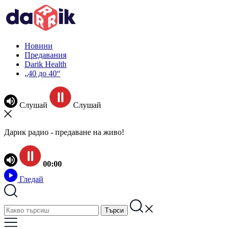
Новини
Предавания
Darik Health
„40 до 40“
Слушай
Слушай
Дарик радио - предаване на живо!
00:00
Гледай