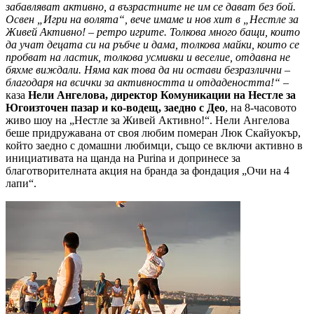
забавляват активно, а възрастните не им се дават без бой.
Освен „Игри на волята“, вече имаме и нов хит в „Нестле за
Живей Активно! – ретро игрите. Толкова много бащи, които
да учат децата си на ръбче и дама, толкова майки, които се
пробват на ластик, толкова усмивки и веселие, отдавна не
бяхме виждали. Няма как това да ни остави безразлични –
благодаря на всички за активността и отдадеността!“
–
каза
Нели Ангелова, директор Комуникации на Нестле за
Югоизточен пазар и ко-водещ, заедно с Део
, на 8-часовото
живо шоу на „Нестле за Живей Активно!“. Нели Ангелова
беше придружавана от своя любим померан Люк Скайуокър,
който заедно с домашни любимци, също се включи активно в
инициативата на щанда на Purina и допринесе за
благотворителната акция на бранда за фондация „Очи на 4
лапи“.