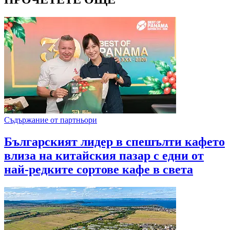
Съдържание от партньори
Българският лидер в спешълти кафето
влиза на китайския пазар с едни от
най-редките сортове кафе в света