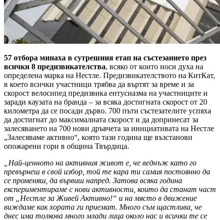
57 отбора минаха в сутрешния етап на състезанието през
всички 8 предизвикателства
, всяко от които носи духа на
определена марка на Нестле. Предизвикателството на КитКат,
в което всички участници трябва да въртят за време и за
скорост велосипед предизвика ентусиазма на участниците и
заради каузата на бранда – за всяка достигната скорост от 20
километра да се посади дърво. 700 пъти състезателите успяха
да достигнат до максималната скорост и да допринесат за
залесяването на 700 нови дръвчета за инициативата на Нестле
„Залесяваме активно“, която тази година ще възстанови
опожарени гори в община Твърдица.
„Най-ценното на активния живот е, че веднъж като го
превърнеш в свой избор, той те кара ти самия постоянно да
се променяш, да вървиш напред. Затова всяка година
експериментираме с нови активности, които да станат част
от „Нестле за Живей Активно!“ и на място в движение
виждаме как хората ги приемат. Много съм щастлива, че
днес има толкова много млади лица около нас и всички те се