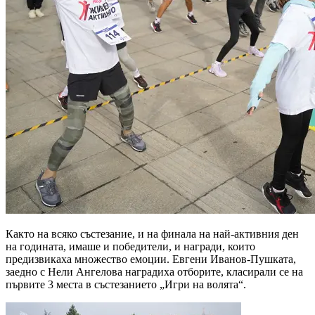
Както на всяко състезание, и на финала на най-активния ден
на годината, имаше и победители, и награди, които
предизвикаха множество емоции. Евгени Иванов-Пушката,
заедно с Нели Ангелова наградиха отборите, класирали се на
първите 3 места в състезанието „Игри на волята“.