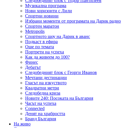
Следобедният блок с Тодор Пантилеев
Музикална програма
Нови хоризонти с Лили
Спортни новини
Избрани моменти от програмата на Дарик радио
Спортен маратон
Metropolis
Спортното шоу на Дарик в аванс
Подкаст в ефира
Още по темата
Портрети на успеха
Как да живеем до 100?
Финес
Дебатът
Следобедният блок с Георги Иванов
Мечтани дестинации
Гласът на изкуството
Квадратни метри
Следобедна криза
Новите 240: Посоката на България
Часът на успеха
Connected
Денят на храбростта
Бранд България
На живо