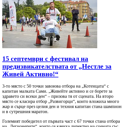
15 септември с фестивал на
предизвикателствата от „Нестле за
Живей Активно!“
3-то място с 50 точки завоюва отбора на „Котенцата“ с
капитан малката Сами. „Живейте активно и се борете за
здравето си всеки ден“ – призова тя от сцената. На второ
място се класира отбор „Развигорци“, които вложиха много
жар и сърце през целия ден и техния капитан стана шампион
и в сутрешния маратон.
Големият победител от първата част с 67 точки стана отбора
на „Легионерите“, които се качиха директно на сцената със