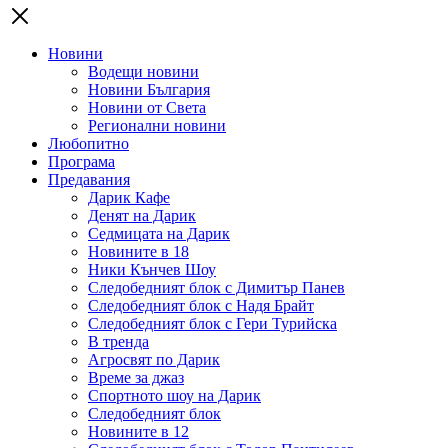
Новини
Водещи новини
Новини България
Новини от Света
Регионални новини
Любопитно
Програма
Предавания
Дарик Кафе
Денят на Дарик
Седмицата на Дарик
Новините в 18
Ники Кънчев Шоу
Следобедният блок с Димитър Панев
Следобедният блок с Надя Брайт
Следобедният блок с Гери Турийска
В тренда
Агросвят по Дарик
Време за джаз
Спортното шоу на Дарик
Следобедният блок
Новините в 12