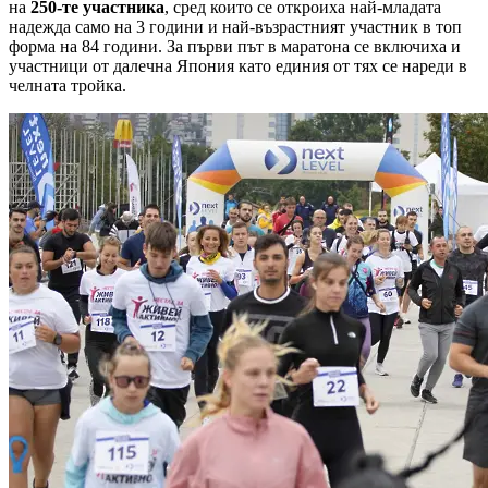
на
250-те участника
, сред които се откроиха най-младата
надежда само на 3 години и най-възрастният участник в топ
форма на 84 години. За първи път в маратона се включиха и
участници от далечна Япония като единия от тях се нареди в
челната тройка.