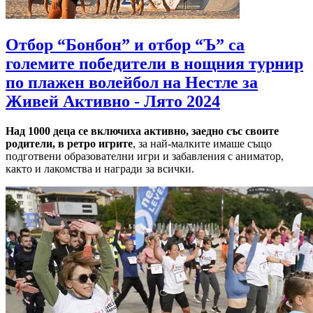
Отбор “Бонбон” и отбор “Ъ” са
големите победители в нощния турнир
по плажен волейбол на Нестле за
Живей Активно - Лято 2024
Над 1000 деца се включиха активно, заедно със своите
родители, в ретро игрите
, за най-малките имаше също
подготвени образователни игри и забавления с аниматор,
както и лакомства и награди за всички.