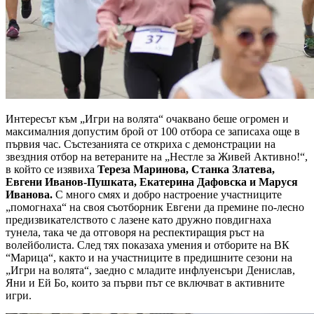
Интересът към „Игри на волята“ очаквано беше огромен и
максималния допустим брой от 100 отбора се записаха още в
първия час. Състезанията се откриха с демонстрации на
звездния отбор на ветераните на „Нестле за Живей Активно!“,
в който се изявиха
Тереза Маринова, Станка Златева,
Евгени Иванов-Пушката, Екатерина Дафовска и Маруся
Иванова.
С много смях и добро настроение участниците
„помогнаха“ на своя съотборник Евгени да премине по-лесно
предизвикателството с лазене като дружно повдигнаха
тунела, така че да отговоря на респектиращия ръст на
волейболиста. След тях показаха умения и отборите на ВК
“Марица“, както и на участниците в предишните сезони на
„Игри на волята“, заедно с младите инфлуенсъри Денислав,
Яни и Ей Бо, които за първи път се включват в активните
игри.