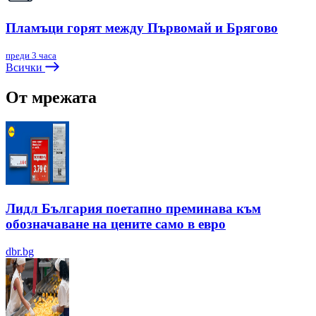
Пламъци горят между Първомай и Брягово
преди 3 часа
Всички
От мрежата
Лидл България поетапно преминава към
обозначаване на цените само в евро
dbr.bg