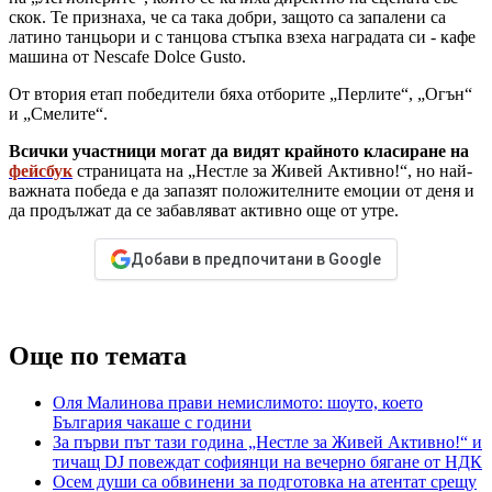
скок. Те признаха, че са така добри, защото са запалени са
латино танцьори и с танцова стъпка взеха наградата си - кафе
машина от Nescafe Dolce Gusto.
От втория етап победители бяха отборите „Перлите“, „Огън“
и „Смелите“.
Всички участници могат да видят крайното класиране на
фейсбук
страницата на „Нестле за Живей Активно!“, но най-
важната победа е да запазят положителните емоции от деня и
да продължат да се забавляват активно още от утре.
Добави в предпочитани в Google
Още по темата
Оля Малинова прави немислимото: шоуто, което
България чакаше с години
За първи път тази година „Нестле за Живей Активно!“ и
тичащ DJ повеждат софиянци на вечерно бягане от НДК
Осем души са обвинени за подготовка на атентат срещу