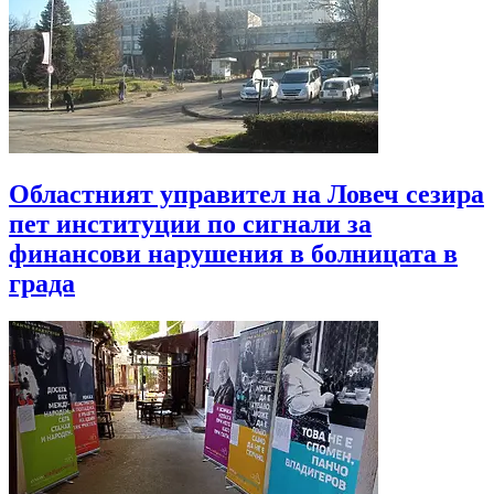
Областният управител на Ловеч сезира
пет институции по сигнали за
финансови нарушения в болницата в
града