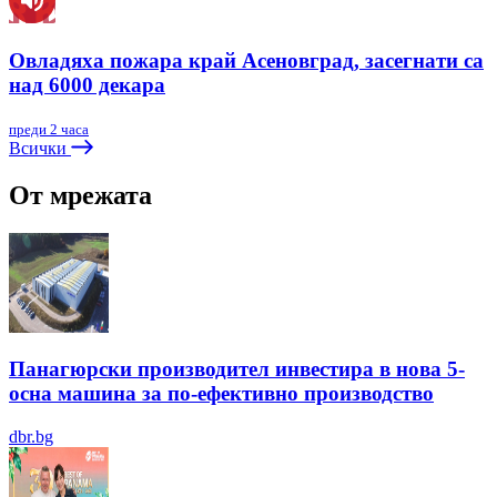
Овладяха пожара край Асеновград, засегнати са
над 6000 декара
преди 2 часа
Всички
От мрежата
Панагюрски производител инвестира в нова 5-
осна машина за по-ефективно производство
dbr.bg