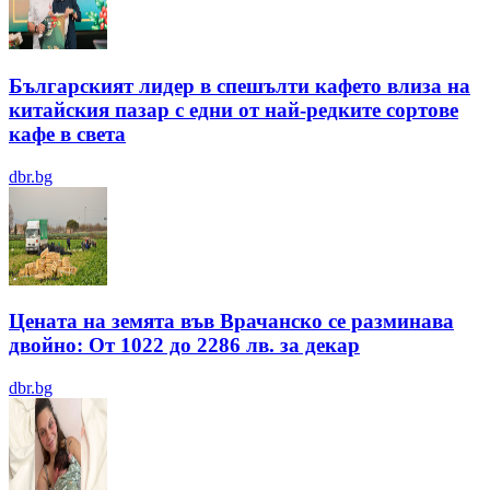
Българският лидер в спешълти кафето влиза на
китайския пазар с едни от най-редките сортове
кафе в света
dbr.bg
Цената на земята във Врачанско се разминава
двойно: От 1022 до 2286 лв. за декар
dbr.bg