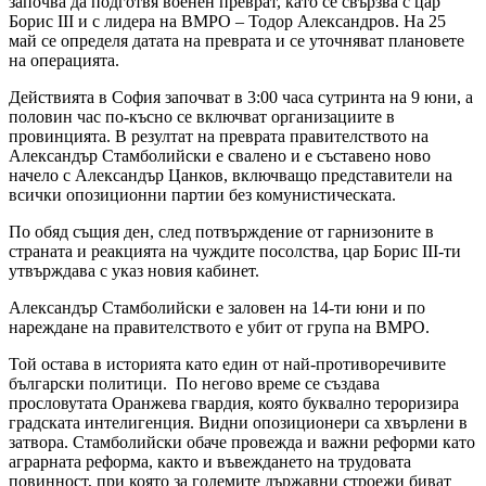
започва да подготвя военен преврат, като се свързва с цар
Борис III и с лидера на ВМРО – Тодор Александров. На 25
май се определя датата на преврата и се уточняват плановете
на операцията.
Действията в София започват в 3:00 часа сутринта на 9 юни, а
половин час по-късно се включват организациите в
провинцията. В резултат на преврата правителството на
Александър Стамболийски е свалено и е съставено ново
начело с Александър Цанков, включващо представители на
всички опозиционни партии без комунистическата.
По обяд същия ден, след потвърждение от гарнизоните в
страната и реакцията на чуждите посолства, цар Борис III-ти
утвърждава с указ новия кабинет.
Александър Стамболийски е заловен на 14-ти юни и по
нареждане на правителството е убит от група на ВМРО.
Той остава в историята като един от най-противоречивите
български политици. По негово време се създава
прословутата Оранжева гвардия, която буквално тероризира
градската интелигенция. Видни опозиционери са хвърлени в
затвора. Стамболийски обаче провежда и важни реформи като
аграрната реформа, както и въвеждането на трудовата
повинност, при която за големите държавни строежи биват