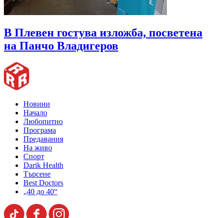
В Плевен гостува изложба, посветена
на Панчо Владигеров
Новини
Начало
Любопитно
Програма
Предавания
На живо
Спорт
Darik Health
Търсене
Best Doctors
„40 до 40“