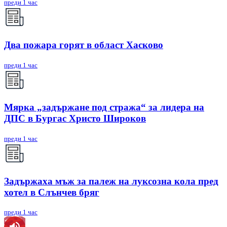
преди 1 час
Два пожара горят в област Хасково
преди 1 час
Мярка „задържане под стража“ за лидера на
ДПС в Бургас Христо Широков
преди 1 час
Задържаха мъж за палеж на луксозна кола пред
хотел в Слънчев бряг
преди 1 час