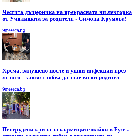
Честита дъщеричка на прекрасната ни лекторка
от Училищата за родители - Симона Крумова!
9meseca.bg
Хрема, запушено носле и ушни инфекции през
лятотo - какво трябва да знае всеки родител
9meseca.bg
Пеперудени крила за кърмещите майки в Русе -