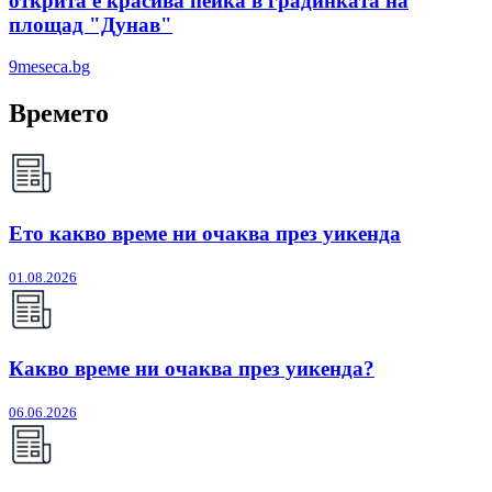
открита е красива пейка в градинката на
площад "Дунав"
9meseca.bg
Времето
Ето какво време ни очаква през уикенда
01.08.2026
Какво време ни очаква през уикенда?
06.06.2026