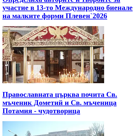
участие в 13-то Международно биенале
на малките форми Плевен`2026
Православната църква почита Св.
мъченик Дометий и Св. мъченица
Потамия - чудотворица