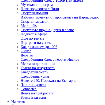
Следобедният блок с Тодор Пантилеев
Музикална програма
Нови хоризонти с Лили
Спортни новини
Избрани моменти от програмата на Дарик радио
Спортен маратон
Metropolis
Спортното шоу на Дарик в аванс
Подкаст в ефира
Още по темата
Портрети на успеха
Как да живеем до 100?
Финес
Дебатът
Следобедният блок с Георги Иванов
Мечтани дестинации
Гласът на изкуството
Квадратни метри
Следобедна криза
Новите 240: Посоката на България
Часът на успеха
Connected
Денят на храбростта
Бранд България
На живо