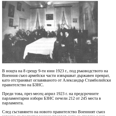
В нощта на 8 срещу 9-ти юни 1923 г., под ръководството на
Военния съюз армейски части извършват държавен преврат,
като отстраняват оглавяваното от Александър Стамболийски
правителство на БЗНС.
Преди това, през месец април 1923 г. на предсрочните
парламентарни избори БЗНС печели 212 от 245 места в
парламента.
След съставянето на новото правителство Военният съюз