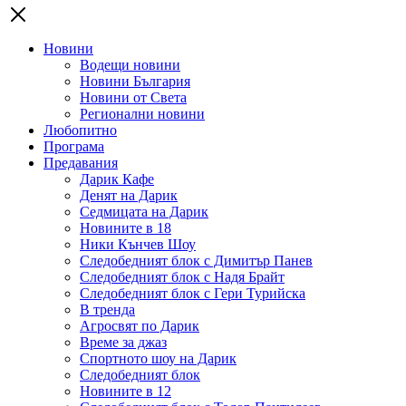
Новини
Водещи новини
Новини България
Новини от Света
Регионални новини
Любопитно
Програма
Предавания
Дарик Кафе
Денят на Дарик
Седмицата на Дарик
Новините в 18
Ники Кънчев Шоу
Следобедният блок с Димитър Панев
Следобедният блок с Надя Брайт
Следобедният блок с Гери Турийска
В тренда
Агросвят по Дарик
Време за джаз
Спортното шоу на Дарик
Следобедният блок
Новините в 12