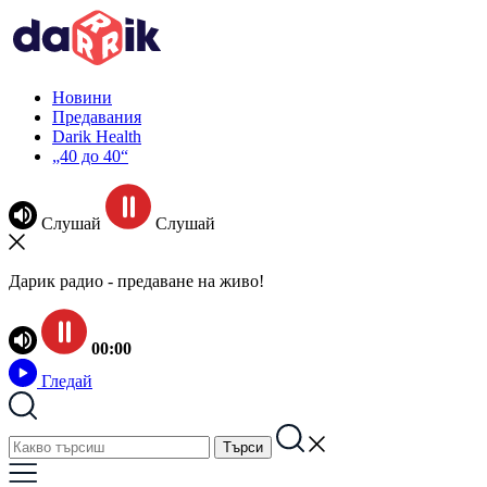
Новини
Предавания
Darik Health
„40 до 40“
Слушай
Слушай
Дарик радио - предаване на живо!
00:00
Гледай