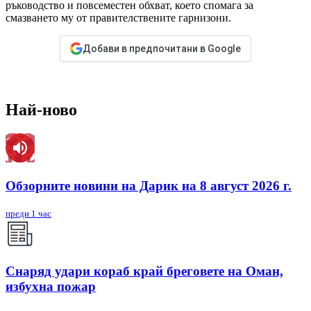
ръководство и повсеместен обхват, което спомага за
смазването му от правителствените гарнизони.
Добави в предпочитани в Google
Най-ново
Обзорните новини на Дарик на 8 август 2026 г.
преди 1 час
Снаряд удари кораб край бреговете на Оман,
избухна пожар