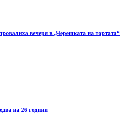
 провалиха вечеря в „Черешката на тортата“
едва на 26 години