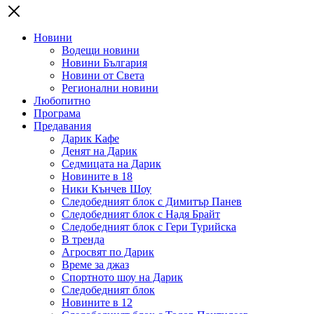
Новини
Водещи новини
Новини България
Новини от Света
Регионални новини
Любопитно
Програма
Предавания
Дарик Кафе
Денят на Дарик
Седмицата на Дарик
Новините в 18
Ники Кънчев Шоу
Следобедният блок с Димитър Панев
Следобедният блок с Надя Брайт
Следобедният блок с Гери Турийска
В тренда
Агросвят по Дарик
Време за джаз
Спортното шоу на Дарик
Следобедният блок
Новините в 12