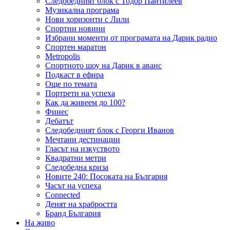
Следобедният блок с Тодор Пантилеев
Музикална програма
Нови хоризонти с Лили
Спортни новини
Избрани моменти от програмата на Дарик радио
Спортен маратон
Metropolis
Спортното шоу на Дарик в аванс
Подкаст в ефира
Още по темата
Портрети на успеха
Как да живеем до 100?
Финес
Дебатът
Следобедният блок с Георги Иванов
Мечтани дестинации
Гласът на изкуството
Квадратни метри
Следобедна криза
Новите 240: Посоката на България
Часът на успеха
Connected
Денят на храбростта
Бранд България
На живо