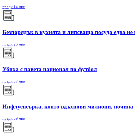
преди 14 мин
Безпорядък в кухнята и липсваща посуда едва не
преди 26 мин
Убиха с павета национал по футбол
преди 57 мин
Инфлуенсърка, която вдъхнови милиони, почина 
преди 59 мин