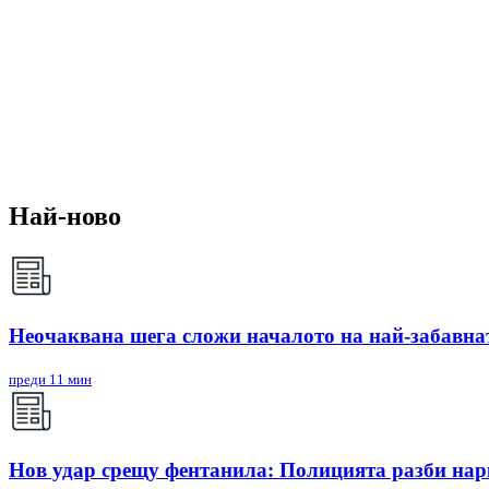
Най-ново
Неочаквана шега сложи началото на най-забавнат
преди 11 мин
Нов удар срещу фентанила: Полицията разби н