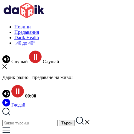
Новини
Предавания
Darik Health
„40 до 40“
Слушай
Слушай
Дарик радио - предаване на живо!
00:00
Гледай