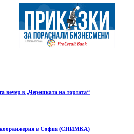
а вечер в „Черешката на тортата“
аркооранжерия в София (СНИМКА)