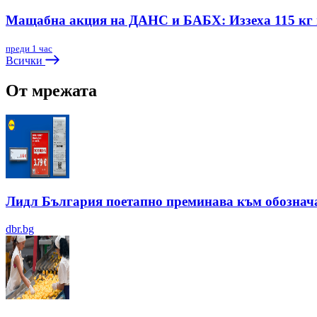
Мащабна акция на ДАНС и БАБХ: Иззеха 115 кг и
преди 1 час
Всички
От мрежата
Лидл България поетапно преминава към обозначав
dbr.bg