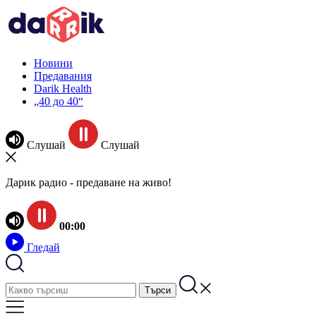
Новини
Предавания
Darik Health
„40 до 40“
Слушай
Слушай
Дарик радио - предаване на живо!
00:00
Гледай