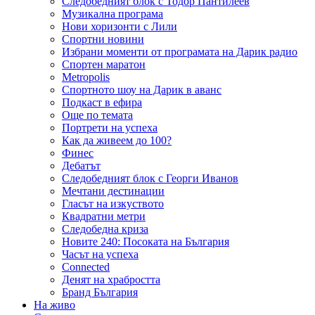
Следобедният блок с Тодор Пантилеев
Музикална програма
Нови хоризонти с Лили
Спортни новини
Избрани моменти от програмата на Дарик радио
Спортен маратон
Metropolis
Спортното шоу на Дарик в аванс
Подкаст в ефира
Още по темата
Портрети на успеха
Как да живеем до 100?
Финес
Дебатът
Следобедният блок с Георги Иванов
Мечтани дестинации
Гласът на изкуството
Квадратни метри
Следобедна криза
Новите 240: Посоката на България
Часът на успеха
Connected
Денят на храбростта
Бранд България
На живо