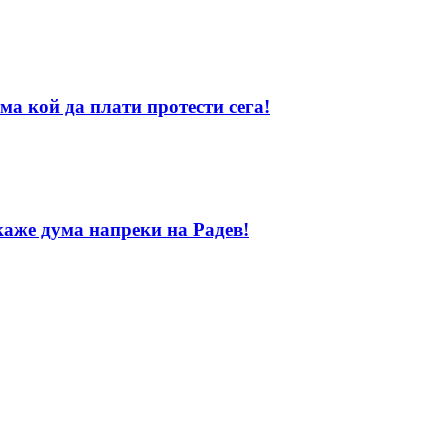
ма кой да плати протести сега!
каже дума напреки на Радев!