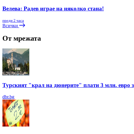
Велева: Радев играе на няколко стана!
преди 2 часа
Всички
От мрежата
Турският "крал на дюнерите" плати 3 млн. евро з
dbr.bg