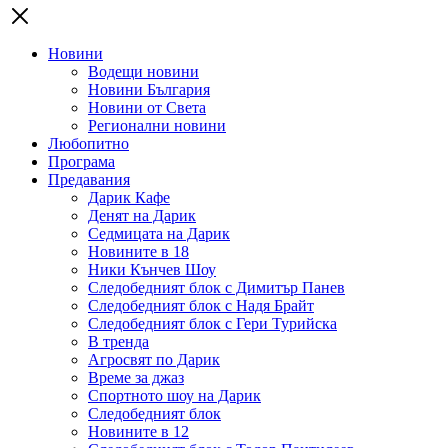
Новини
Водещи новини
Новини България
Новини от Света
Регионални новини
Любопитно
Програма
Предавания
Дарик Кафе
Денят на Дарик
Седмицата на Дарик
Новините в 18
Ники Кънчев Шоу
Следобедният блок с Димитър Панев
Следобедният блок с Надя Брайт
Следобедният блок с Гери Турийска
В тренда
Агросвят по Дарик
Време за джаз
Спортното шоу на Дарик
Следобедният блок
Новините в 12