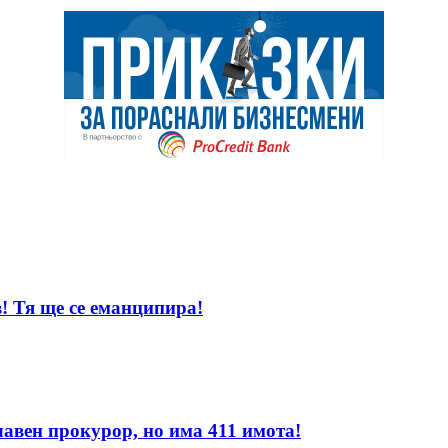
! Тя ще се еманципира!
лавен прокурор, но има 411 имота!