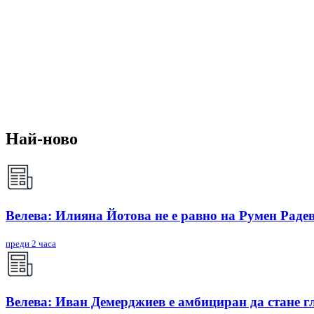
Най-ново
Велева: Илияна Йотова не е равно на Румен Радев
преди 2 часа
Велева: Иван Демерджиев е амбициран да стане г