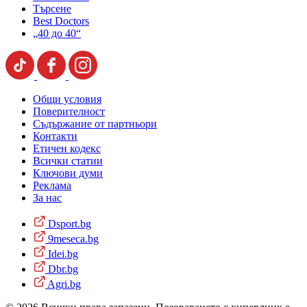
Търсене
Best Doctors
„40 до 40“
Общи условия
Поверителност
Съдържание от партньори
Контакти
Етичен кодекс
Всички статии
Ключови думи
Реклама
За нас
Dsport.bg
9meseca.bg
Idei.bg
Dbr.bg
Agri.bg