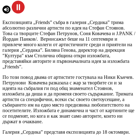
Експозицията „Friends” събра в галерия „Сердика” трима
абсолютно различни артисти по идея на Стефан Стоянов.
Това са творците Стефан Петрунов,
Соня Ковачева и
J.PANK /
Йордан Панков/. Вернисажът беше на 11 септември и
привлече много колеги от артистичните среди и приятели на
галерия „Сердика”. Биляна Генова, директор на дирекция
"Култура" към Столична община откри изложбата,
представяйки авторите и първоначалната идея за изложбата
„Friends”.
По този повод двама от артистите гостуваха на Ники Кънчев.
Петрунови Ковачева разказаха с жар за творбите си и за
идеята на събралия ги под общ знаменател Стоянов,
изложбата да диша и да променя своето съдържание. Тримата
артисти са специфични, всеки със своето светоусещане, а
събирането им на едно място предизвика любопитството на
посетителите. Изложбата е динамична и част от картините ще
се подменят, но кога и как знаят само авторите, които ни
държат в очакване.
Галерия „Сердика” представя експозицията до 18 октомври.