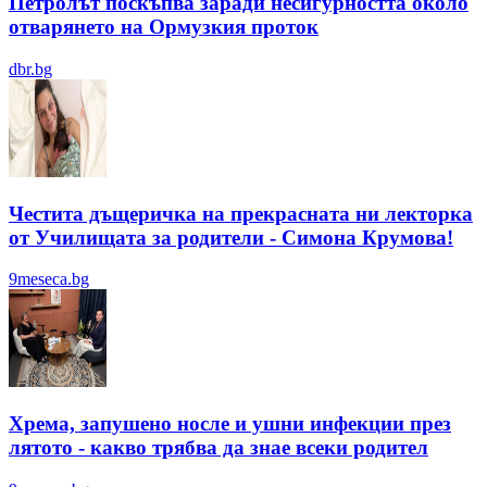
Петролът поскъпва заради несигурността около
отварянето на Ормузкия проток
dbr.bg
Честита дъщеричка на прекрасната ни лекторка
от Училищата за родители - Симона Крумова!
9meseca.bg
Хрема, запушено носле и ушни инфекции през
лятотo - какво трябва да знае всеки родител