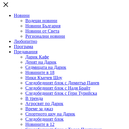
Новини
Водещи новини
Новини България
Новини от Света
Регионални новини
Любопитно
Програма
Предавания
Дарик Кафе
Денят на Дарик
Седмицата на Дарик
Новините в 18
Ники Кънчев Шоу
Следобедният блок с Димитър Панев
Следобедният блок с Надя Брайт
Следобедният блок с Гери Турийска
В тренда
Агросвят по Дарик
Време за джаз
Спортното шоу на Дарик
Следобедният блок
Новините в 12