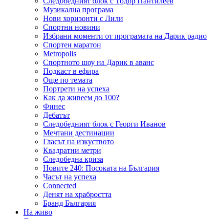
Следобедният блок с Тодор Пантилеев
Музикална програма
Нови хоризонти с Лили
Спортни новини
Избрани моменти от програмата на Дарик радио
Спортен маратон
Metropolis
Спортното шоу на Дарик в аванс
Подкаст в ефира
Още по темата
Портрети на успеха
Как да живеем до 100?
Финес
Дебатът
Следобедният блок с Георги Иванов
Мечтани дестинации
Гласът на изкуството
Квадратни метри
Следобедна криза
Новите 240: Посоката на България
Часът на успеха
Connected
Денят на храбростта
Бранд България
На живо