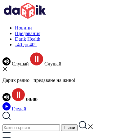
Новини
Предавания
Darik Health
„40 до 40“
Слушай
Слушай
Дарик радио - предаване на живо!
00:00
Гледай