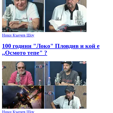
Ники Кънчев Шоу
100 години "Локо" Пловдив и кой е
,,Осмото тепе" ?
Ники Кънчев Шоу