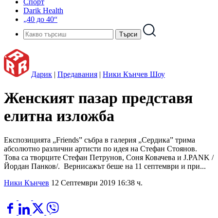
Спорт
Darik Health
„40 до 40“
Дарик
|
Предавания
|
Ники Кънчев Шоу
Женският пазар представя
елитна изложба
Експозицията „Friends” събра в галерия „Сердика” трима
абсолютно различни артисти по идея на Стефан Стоянов.
Това са творците Стефан Петрунов, Соня Ковачева и J.PANK /
Йордан Панков/. Вернисажът беше на 11 септември и при...
Ники Кънчев
12 Септември 2019 16:38 ч.