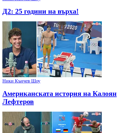
Д2: 25 години на върха!
Ники Кънчев Шоу
Американската история на Калоян
Лефтеров