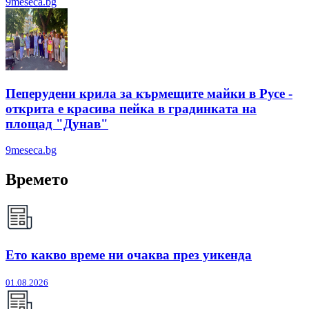
9meseca.bg
Пеперудени крила за кърмещите майки в Русе -
открита е красива пейка в градинката на
площад "Дунав"
9meseca.bg
Времето
Ето какво време ни очаква през уикенда
01.08.2026