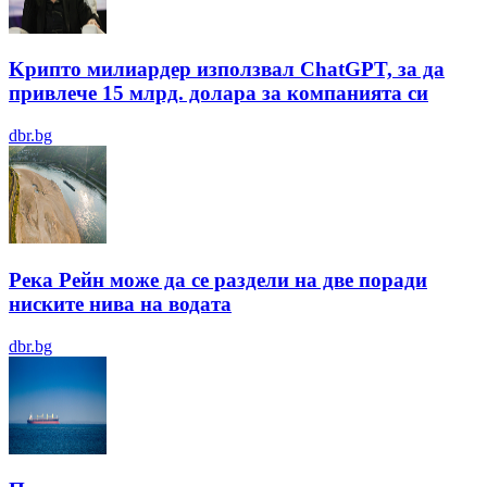
Kрипто милиардер използвал ChatGPT, за да
привлече 15 млрд. долара за компанията си
dbr.bg
Река Рейн може да се раздели на две поради
ниските нива на водата
dbr.bg