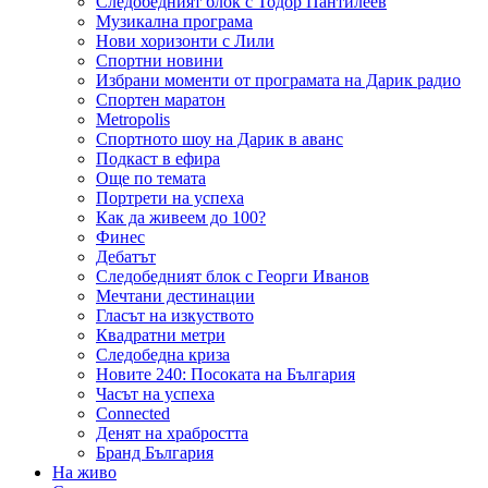
Следобедният блок с Тодор Пантилеев
Музикална програма
Нови хоризонти с Лили
Спортни новини
Избрани моменти от програмата на Дарик радио
Спортен маратон
Metropolis
Спортното шоу на Дарик в аванс
Подкаст в ефира
Още по темата
Портрети на успеха
Как да живеем до 100?
Финес
Дебатът
Следобедният блок с Георги Иванов
Мечтани дестинации
Гласът на изкуството
Квадратни метри
Следобедна криза
Новите 240: Посоката на България
Часът на успеха
Connected
Денят на храбростта
Бранд България
На живо