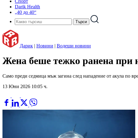
Спорт
Darik Health
„40 до 40“
Дарик
|
Новини
|
Водещи новини
Жена беше тежко ранена при 
Само преди седмица мъж загина след нападение от акула по вр
13 Юни 2026 10:05 ч.