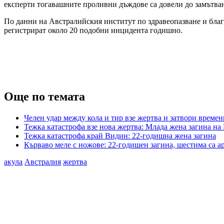
експерти тогавашните проливни дъждове са довели до замътване 
По данни на Австралийския институт по здравеопазване и благо
регистрират около 20 подобни инцидента годишно.
Още по темата
Челен удар между кола и тир взе жертва и затвори време
Тежка катастрофа взе нова жертва: Млада жена загина на
Тежка катастрофа край Видин: 22-годишна жена загина
Кърваво меле с ножове: 22-годишен загина, шестима са а
акула
Австралия
жертва