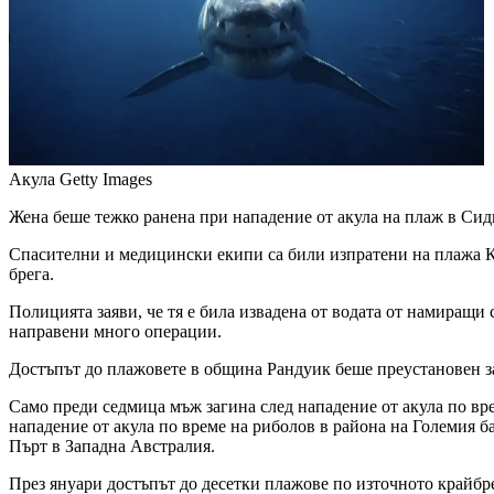
Акула
Getty Images
Жена беше тежко ранена при нападение от акула на плаж в Сид
Спасителни и медицински екипи са били изпратени на плажа Куд
брега.
Полицията заяви, че тя е била извадена от водата от намиращи 
направени много операции.
Достъпът до плажовете в община Рандуик беше преустановен за
Само преди седмица мъж загина след нападение от акула по вр
нападение от акула по време на риболов в района на Големия 
Пърт в Западна Австралия.
През януари достъпът до десетки плажове по източното крайбр