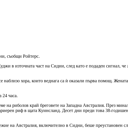
ни, съобщи Ройтерс.
жи в източната част на Сидни, след като е подаден сигнал, че ж
се наблизо хора, които веднага са ѝ оказали първа помощ. Жената
 24 часа.
еме на риболов край бреговете на Западна Австралия. През мин
бариерен риф в щата Куинсланд. Десет дни преди това 38-годише
ежие на Австралия, включително в Сидни, беше преустановен сл