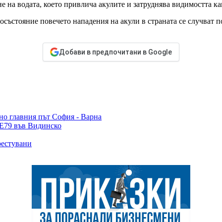
на водата, което привлича акулите и затруднява видимостта както
състояние повечето нападения на акули в страната се случват п
Добави в предпочитани в Google
нно главния път София - Варна
 Е79 във Видинско
рестувани