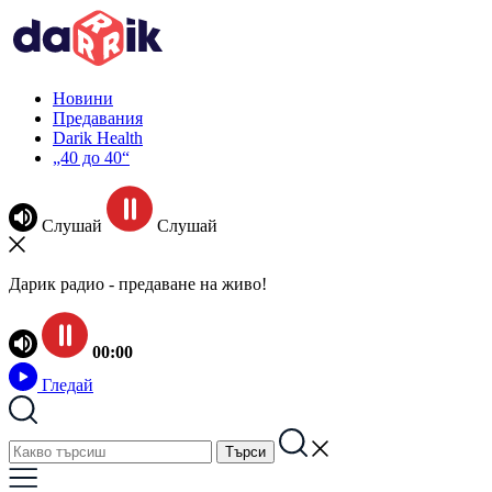
Новини
Предавания
Darik Health
„40 до 40“
Слушай
Слушай
Дарик радио - предаване на живо!
00:00
Гледай