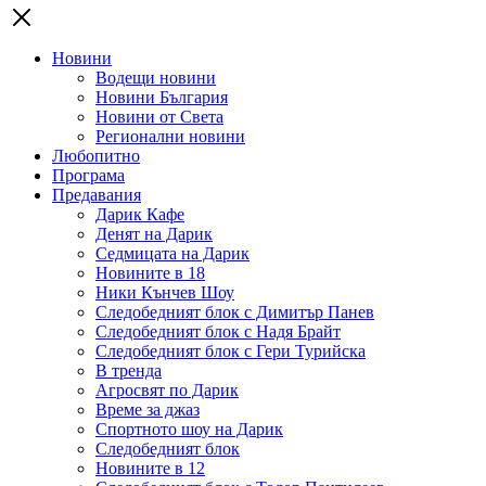
Новини
Водещи новини
Новини България
Новини от Света
Регионални новини
Любопитно
Програма
Предавания
Дарик Кафе
Денят на Дарик
Седмицата на Дарик
Новините в 18
Ники Кънчев Шоу
Следобедният блок с Димитър Панев
Следобедният блок с Надя Брайт
Следобедният блок с Гери Турийска
В тренда
Агросвят по Дарик
Време за джаз
Спортното шоу на Дарик
Следобедният блок
Новините в 12