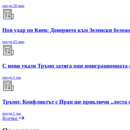
преди 28 мин
Нов удар по Киев: Доверието към Зеленски бележи
преди 45 мин
С нови укази Тръмп затяга още имиграционната
преди 1 час
Тръмп: Конфликтът с Иран ще приключи „доста 
преди 1 час
Всички