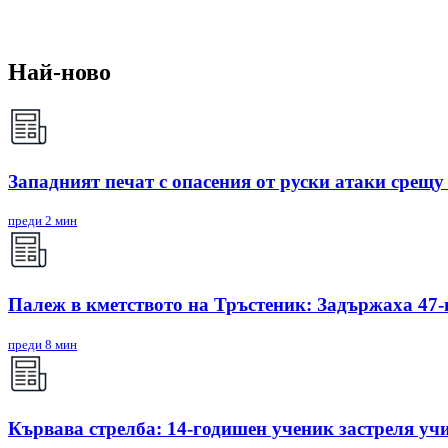
Най-ново
Западният печат с опасения от руски атаки срещ
преди 2 мин
Палеж в кметството на Тръстеник: Задържаха 47
преди 8 мин
Кървава стрелба: 14-годишен ученик застреля уч