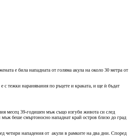
ената е била нападната от голяма акула на около 30 метра от
 е с тежки наранявания по ръцете и краката, и ще ѝ бъдат
алия месец 39-годишен мъж също изгуби живота си след
н мъж беше смъртоносно нападнат край остров близо до град
ед четири нападения от акули в рамките на два дни. Според