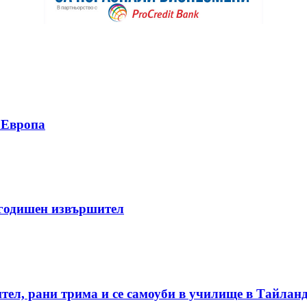
у Европа
-годишен извършител
ител, рани трима и се самоуби в училище в Тайлан