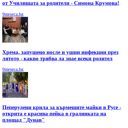
от Училищата за родители - Симона Крумова!
9meseca.bg
Хрема, запушено носле и ушни инфекции през
лятотo - какво трябва да знае всеки родител
9meseca.bg
Пеперудени крила за кърмещите майки в Русе -
открита е красива пейка в градинката на
площад "Дунав"