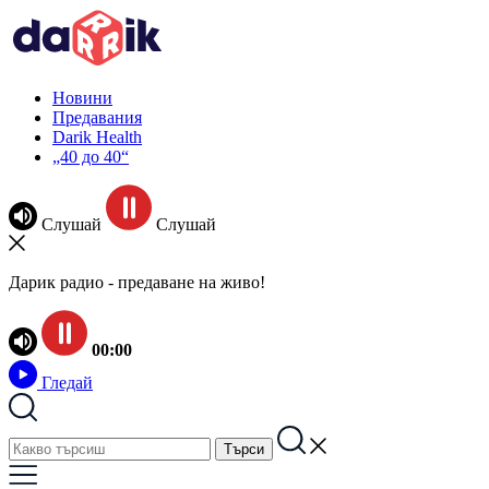
Новини
Предавания
Darik Health
„40 до 40“
Слушай
Слушай
Дарик радио - предаване на живо!
00:00
Гледай