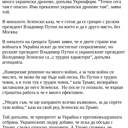
много украински дронове, допълва Укринформ. “Точно сега
там е опасно. Има прекалено украински дронове там“, заяви
той.
В миналото Зеленски каза, че е готов да се срещне с руския
президент Владимир Путин на което и да е друго място, без
Москва.
В началото на срещата Тръмп заяви, че и двете страни във
войната в Украйна искат да постигнат споразумение, но
руският президент Владимир Путин и украинският президент
Володимир Зеленски са „с трудни характери“, допълва
агенцията.
„Намерихме решение на много войни, а за тази война си
мислех, че може би ще бъде най-лесна. Но Путин е труден
човек, а и този тук е труден човек,“ каза Тръмп, визирайки
застаналия до него Зеленски. Но после го похвали, че върши
страхотна работа и че е много ефективен.
„Убеден съм, че ще направите всичко възможно, за да спрете
тази война,“ каза на свой ред Зеленски на Тръмп.
Той допълни, че приоритет за Украйна е противовъздушната
отбрана. Украинският лидер добави, че иска да обсъди с
Тръмп сделка относно дроновете. А Тръмп спомена, че