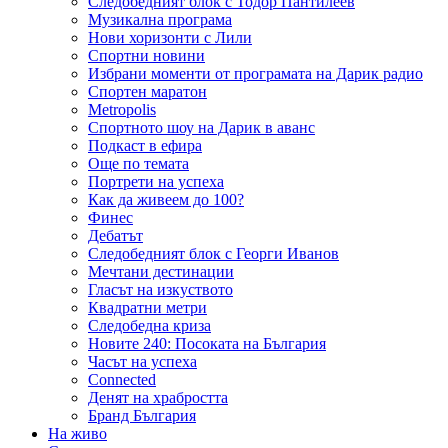
Следобедният блок с Тодор Пантилеев
Музикална програма
Нови хоризонти с Лили
Спортни новини
Избрани моменти от програмата на Дарик радио
Спортен маратон
Metropolis
Спортното шоу на Дарик в аванс
Подкаст в ефира
Още по темата
Портрети на успеха
Как да живеем до 100?
Финес
Дебатът
Следобедният блок с Георги Иванов
Мечтани дестинации
Гласът на изкуството
Квадратни метри
Следобедна криза
Новите 240: Посоката на България
Часът на успеха
Connected
Денят на храбростта
Бранд България
На живо