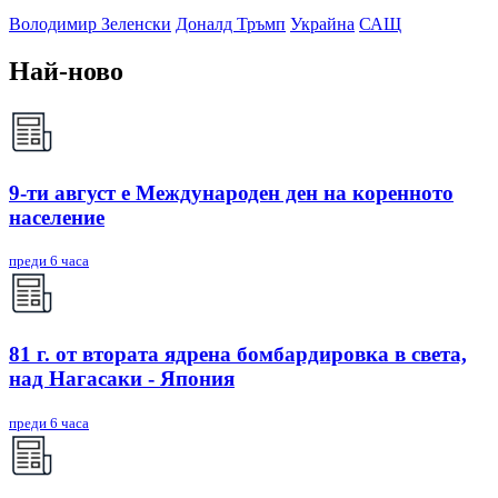
Володимир Зеленски
Доналд Тръмп
Украйна
САЩ
Най-ново
9-ти август е Международен ден на коренното
население
преди 6 часа
81 г. от втората ядрена бомбардировка в света,
над Нагасаки - Япония
преди 6 часа