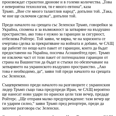
произвеждат страхотни дронове и в големи количества. „Това
е невероятна технология, тя е много евтина“, каза
Тръмп. „Вие сте много талантлив народ“, допълни той. „Така,
че ние ще сключим сделка“, допълни той.
Преди началото на срещата със Зеленски Тръмп, говорейки за
Украйна, спомена и за възможност за затваряне на въздушно
пространство, ако това е нужно за гаранции за сигурност,
отбелязва Ройтерс. Той заяви, че вярва, че на хоризонта се
очертава сделка за прекратяване на войната и добави, че САЩ
ще работят по нещо като пакет от гаранции, които да бъдат
предоставени на Украйна, посочва Асошиейтед прес. Тръмп
не изключи част от този пакет от потенциални гаранции от
страна на Вашингтон да бъдат и стъпки по обезпечаване на
затварянето на украинското въздушно пространство. „Ако
това е необходимо, да“, заяви той преди началото на срещата
със Зеленски.
Същевременно преди началото на разговорите с украинския
лидер Тръмп също така предупреди Иран, че САЩ вероятно
ще нанесат нови удари по ирански цели тази вечер, предаде
Ройтерс. „Ще отправя малко предупреждение: тази вечер ще
ги ударим силно,“ заяви Тръмп пред репортери, преди да
започне разговора със Зеленски.