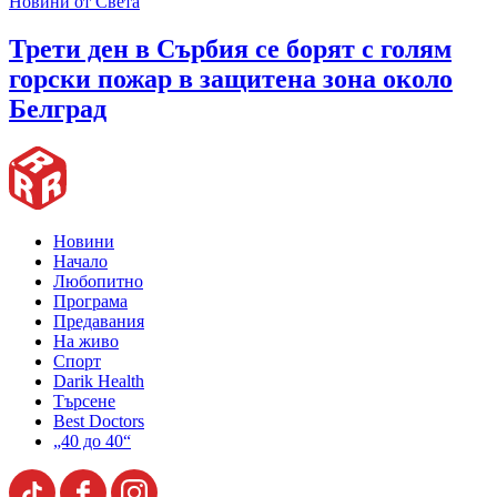
Новини от Света
Трети ден в Сърбия се борят с голям
горски пожар в защитена зона около
Белград
Новини
Начало
Любопитно
Програма
Предавания
На живо
Спорт
Darik Health
Търсене
Best Doctors
„40 до 40“