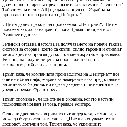
двамата ще говорят за прехващачите за системите "Пейтриът".
Той спомена и, че САЩ ще дадат лиценз на Украйна за
производството на ракети за „Пейтриът“.
„Ще им дадем правото да произвеждат „Пейтриът“. Ще им
покажем как да го направят“, каза Тръмп, цитиран и от
Асошиейтед прес.
Зеленски отдавна настоява за получаването на повече такива
системи за отбрана, които са скъпи, силно търсени и отнемат
много време за производство. Той многократно е призовавал
Украйна да получи лиценз за производство на тази
технология, отбелязва агенцията.
Тръмп каза, че компанията производител на „Пейтриът“ все
още не е била информирана за намерението за предоставяне
на лиценз за Украйна, но изрази увереност, че нещата ще се
уредят, предаде Франс прес.
Тръмп спомена и, че ще отиде в Украйна, когато настъпи
подходящия момент за това, предаде Ройтерс.
Относно дроновете американският лидер каза, че мисли, че
може да бъде постигната сделка. „Ние ще купуваме техни
дронове“, допълни той. Тръмп каза, че украинците