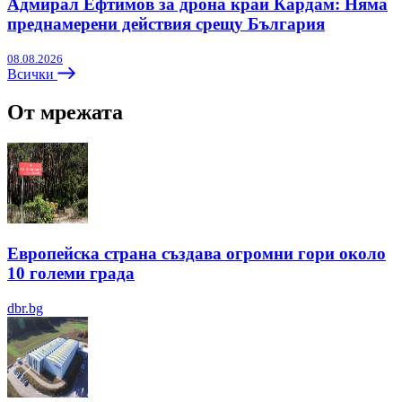
Адмирал Ефтимов за дрона край Кардам: Няма
преднамерени действия срещу България
08.08.2026
Всички
От мрежата
Европейска страна създава огромни гори около
10 големи града
dbr.bg