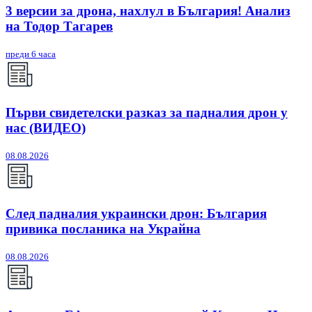
3 версии за дрона, нахлул в България! Анализ
на Тодор Тагарев
преди 6 часа
Първи свидетелски разказ за падналия дрон у
нас (ВИДЕО)
08.08.2026
След падналия украински дрон: България
привика посланика на Украйна
08.08.2026