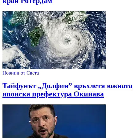
край Ротердам
Новини от Света
Тайфунът „Долфин” връхлетя южната
японска префектура Окинава