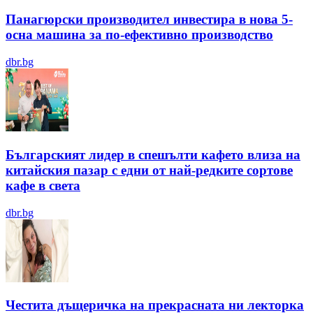
Панагюрски производител инвестира в нова 5-
осна машина за по-ефективно производство
dbr.bg
Българският лидер в спешълти кафето влиза на
китайския пазар с едни от най-редките сортове
кафе в света
dbr.bg
Честита дъщеричка на прекрасната ни лекторка