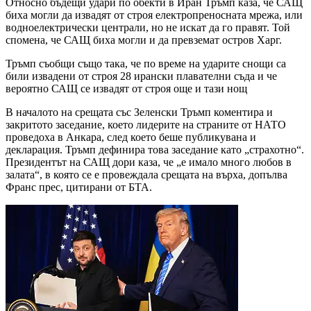
Относно бъдещи удари по обекти в Иран Тръмп каза, че САЩ
биха могли да извадят от строя електропреносната мрежа, или
водноелектрически централи, но не искат да го правят. Той
спомена, че САЩ биха могли и да превземат остров Харг.
Тръмп съобщи също така, че по време на ударите снощи са
били извадени от строя 28 ирански плавателни съда и че
вероятно САЩ се извадят от строя още и тази нощ
В началото на срещата със Зеленски Тръмп коментира и
закритото заседание, което лидерите на страните от НАТО
проведоха в Анкара, след което беше публикувана и
декларация. Тръмп дефинира това заседание като „страхотно“.
Президентът на САЩ дори каза, че „е имало много любов в
залата“, в която се е провеждала срещата на върха, допълва
Франс прес, цитирани от БТА.