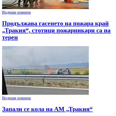
Водещи новини
Продължава гасенето на пожара край
„Тракия“, стотици пожарникари са на
терен
Водещи новини
Запали се кола на АМ „Тракия“