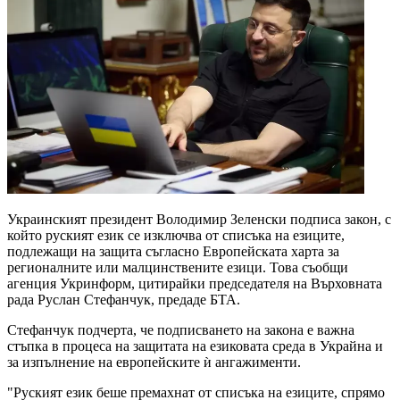
Украинският президент Володимир Зеленски подписа закон, с
който руският език се изключва от списъка на езиците,
подлежащи на защита съгласно Европейската харта за
регионалните или малцинствените езици. Това съобщи
агенция Укринформ, цитирайки председателя на Върховната
рада Руслан Стефанчук, предаде БТА.
Стефанчук подчерта, че подписването на закона е важна
стъпка в процеса на защитата на езиковата среда в Украйна и
за изпълнение на европейските ѝ ангажименти.
"Руският език беше премахнат от списъка на езиците, спрямо