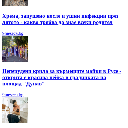
Хрема, запушено носле и ушни инфекции през
лятотo - какво трябва да знае всеки родител
9meseca.bg
Пеперудени крила за кърмещите майки в Русе -
открита е красива пейка в градинката на
площад "Дунав"
9meseca.bg