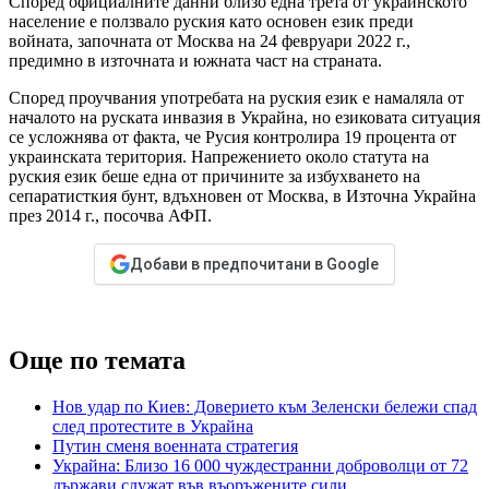
Според официалните данни близо една трета от украинското
население е ползвало руския като основен език преди
войната, започната от Москва на 24 февруари 2022 г.,
предимно в източната и южната част на страната.
Според проучвания употребата на руския език е намаляла от
началото на руската инвазия в Украйна, но езиковата ситуация
се усложнява от факта, че Русия контролира 19 процента от
украинската територия. Напрежението около статута на
руския език беше една от причините за избухването на
сепаратисткия бунт, вдъхновен от Москва, в Източна Украйна
през 2014 г., посочва АФП.
Добави в предпочитани в Google
Още по темата
Нов удар по Киев: Доверието към Зеленски бележи спад
след протестите в Украйна
Путин сменя военната стратегия
Украйна: Близо 16 000 чуждестранни доброволци от 72
държави служат във въоръжените сили