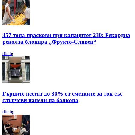
357 тона праскови при капацитет 230: Рекордна
реколта блокира „Фрукто-Сливен“
dbr.bg
Гърците пестят до 30% от сметките за ток със
слънчеви панели на балкона
dbr.bg