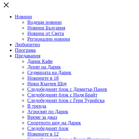
Новини
Водещи новини
Новини България
Новини от Света
Регионални новини
Любопитно
Програма
Предавания
Дарик Кафе
Денят на Дарик
Седмицата на Дарик
Новините в 18
Ники Кънчев Шоу
Следобедният блок с Димитър Панев
Следобедният блок с Надя Брайт
Следобедният блок с Гери Турийска
В тренда
Агросвят по Дарик
Време за джаз
Спортното шоу на Дарик
Следобедният блок
Новините в 12