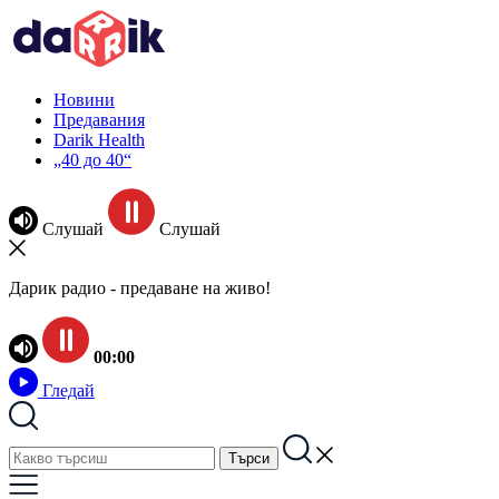
Новини
Предавания
Darik Health
„40 до 40“
Слушай
Слушай
Дарик радио - предаване на живо!
00:00
Гледай