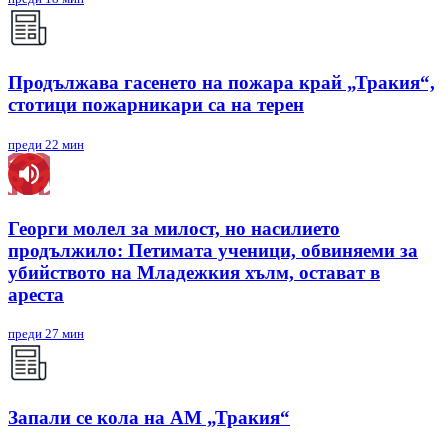
Продължава гасенето на пожара край „Тракия“,
стотици пожарникари са на терен
преди 22 мин
Георги молел за милост, но насилието
продължило: Петимата ученици, обвиняеми за
убийството на Младежкия хълм, остават в
ареста
преди 27 мин
Запали се кола на АМ „Тракия“