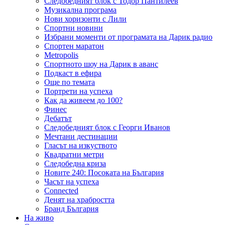
Следобедният блок с Тодор Пантилеев
Музикална програма
Нови хоризонти с Лили
Спортни новини
Избрани моменти от програмата на Дарик радио
Спортен маратон
Metropolis
Спортното шоу на Дарик в аванс
Подкаст в ефира
Още по темата
Портрети на успеха
Как да живеем до 100?
Финес
Дебатът
Следобедният блок с Георги Иванов
Мечтани дестинации
Гласът на изкуството
Квадратни метри
Следобедна криза
Новите 240: Посоката на България
Часът на успеха
Connected
Денят на храбростта
Бранд България
На живо