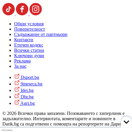
Общи условия
Поверителност
Съдържание от партньори
Контакти
Етичен кодекс
Всички статии
Ключови думи
Реклама
За нас
Dsport.bg
9meseca.bg
Idei.bg
Dbr.bg
Agri.bg
© 2026 Всички права запазени. Позоваването с хиперлинк е
задължително. Интервютата, коментарите и новините в
Darik.bg са подготвени с помощта на репортерите на Дарик
Радио и новинарските емисии на радиото. Снимки: Дарик
РЕКЛАМА