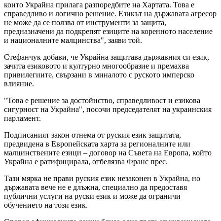
които Украйна прилага разпоредбите на Хартата. Това е
справедливо и логично решение. Езикът на държавата агресор
не може да се ползва от инструменти за защита,
предназначени да подкрепят езиците на коренното население
и националните малцинства", заяви той.
Стефанчук добави, че Украйна защитава държавния си език,
зачита езиковото и културно многообразие и премахва
привилегиите, свързани в миналото с руското имперско
влияние.
"Това е решение за достойнство, справедливост и езикова
сигурност на Украйна", посочи председателят на украинския
парламент.
Подписаният закон отнема от руския език защитата,
предвидена в Европейската харта за регионалните или
малцинствените езици – договор на Съвета на Европа, който
Украйна е ратифицирала, отбелязва Франс прес.
Тази мярка не прави руския език незаконен в Украйна, но
държавата вече не е длъжна, специално да предоставя
публични услуги на руски език и може да ограничи
обучението на този език.