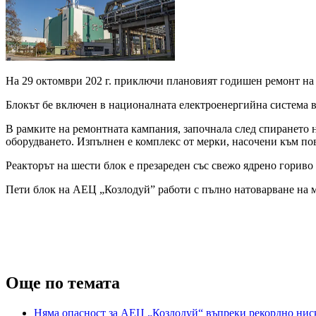
На 29 октомври 202 г. приключи плановият годишен ремонт на
Блокът бе включен в националната електроенергийна система в 
В рамките на ремонтната кампания, започнала след спирането 
оборудването. Изпълнен е комплекс от мерки, насочени към по
Реакторът на шести блок е презареден със свежо ядрено гориво
Пети блок на АЕЦ „Козлодуй” работи с пълно натоварване на 
Още по темата
Няма опасност за АЕЦ „Козлодуй“ въпреки рекордно ниск