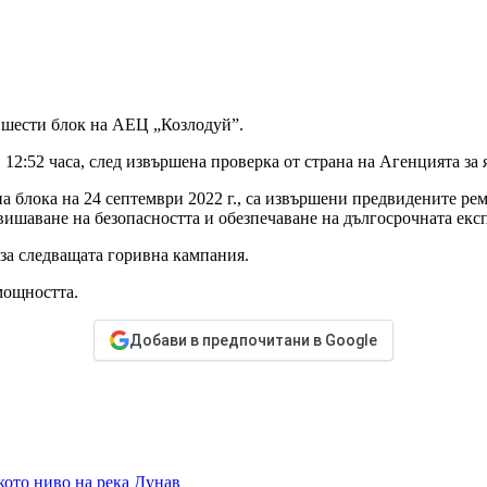
 шести блок на АЕЦ „Козлодуй”.
12:52 часа, след извършена проверка от страна на Агенцията за 
на блока на 24 септември 2022 г., са извършени предвидените р
вишаване на безопасността и обезпечаване на дългосрочната експ
 за следващата горивна кампания.
мощността.
Добави в предпочитани в Google
ото ниво на река Дунав