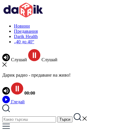
Новини
Предавания
Darik Health
„40 до 40“
Слушай
Слушай
Дарик радио - предаване на живо!
00:00
Гледай