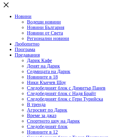
Новини
Водещи новини
Новини България
Новини от Света
Регионални новини
Любопитно
Програма
Предавания
Дарик Кафе
Денят на Дарик
Седмицата на Дарик
Новините в 18
Ники Кънчев Шоу
Следобедният блок с Димитър Панев
Следобедният блок с Надя Брайт
Следобедният блок с Гери Турийска
В тренда
Агросвят по Дарик
Време за джаз
Спортното шоу на Дарик
Следобедният блок
Новините в 12