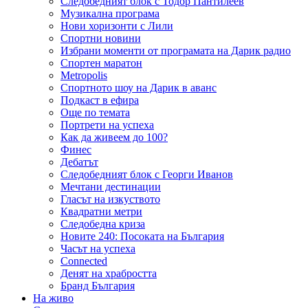
Следобедният блок с Тодор Пантилеев
Музикална програма
Нови хоризонти с Лили
Спортни новини
Избрани моменти от програмата на Дарик радио
Спортен маратон
Metropolis
Спортното шоу на Дарик в аванс
Подкаст в ефира
Още по темата
Портрети на успеха
Как да живеем до 100?
Финес
Дебатът
Следобедният блок с Георги Иванов
Мечтани дестинации
Гласът на изкуството
Квадратни метри
Следобедна криза
Новите 240: Посоката на България
Часът на успеха
Connected
Денят на храбростта
Бранд България
На живо