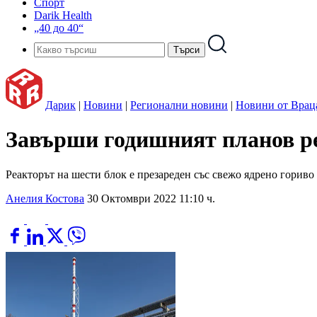
Спорт
Darik Health
„40 до 40“
Дарик
|
Новини
|
Регионални новини
|
Новини от Врац
Завърши годишният планов р
Реакторът на шести блок е презареден със свежо ядрено гориво
Анелия Костова
30 Октомври 2022 11:10 ч.