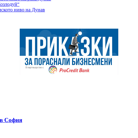
Козлодуй“
иското ниво на Дунав
 в София