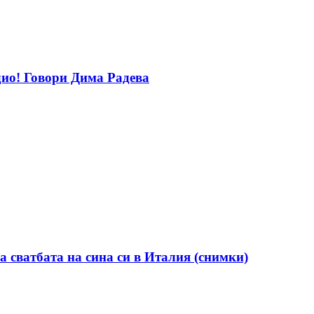
дио! Говори Дима Радева
а сватбата на сина си в Италия (снимки)