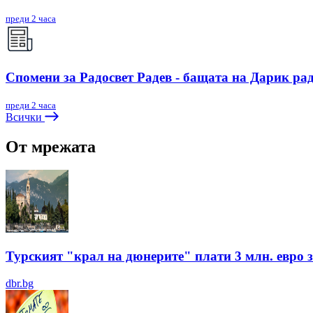
преди 2 часа
Спомени за Радосвет Радев - бащата на Дарик ра
преди 2 часа
Всички
От мрежата
Турският "крал на дюнерите" плати 3 млн. евро з
dbr.bg