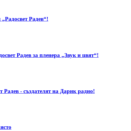
 „Радосвет Радев“!
свет Радев за пленера „Звук и цвят“!
т Радев - създателят на Дарик радио!
място