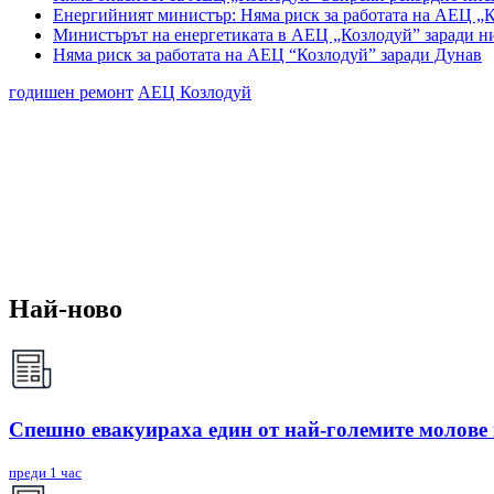
Енергийният министър: Няма риск за работата на АЕЦ „
Министърът на енергетиката в АЕЦ „Козлодуй” заради н
Няма риск за работата на АЕЦ “Козлодуй” заради Дунав
годишен ремонт
АЕЦ Козлодуй
Най-ново
Спешно евакуираха един от най-големите молове
преди 1 час