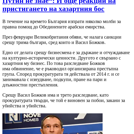
Путин не знае“: И още реакции на
пристигането на хазартния бос
В течение на времето България изпрати няколко молби за
правна помощ до Обединените арабски емирства.
През февруари Великобритания обяви, че налага санкции
срещу трима българи, сред които и Васил Божков.
Едно от делата срещу бизнесмена е за държане и отчуждаване
на културно-исторически ценности. Другото е свързано с
хазартния му бизнес. По това разследване Божков
има обвинение, че е ръководил организирана престъпна
група. Според прокуратурата тя действала от 2014 г. и се
занимавала с изнудване, подкупи, пране на пари и
длъжностни престъпления.
Срещу Васил Божков има и трето разследване, като
прокуратурата твърди, че той е виновен за побои, закани за
убийства и убийства.