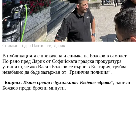
Снимки: Тодор Пантилеев, Дарик
В публикацията е прикачена и снимка на Божков в самолет
По-рано пред Дарик от Софийската градска прокуратура
уточниха, че ако Васил Божков се върне в България, трябва
незабавно да бъде задържан от „Гранична полиция”.
"
Кацнах. Имам среща с бухалките. Бъдете здрави
", написа
Божков преди броени минути.