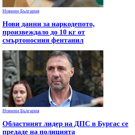
Новини България
Нови данни за наркодепото,
произвеждало до 10 кг от
смъртоносния фентанил
Новини България
Областният лидер на ДПС в Бургас се
предаде на полицията