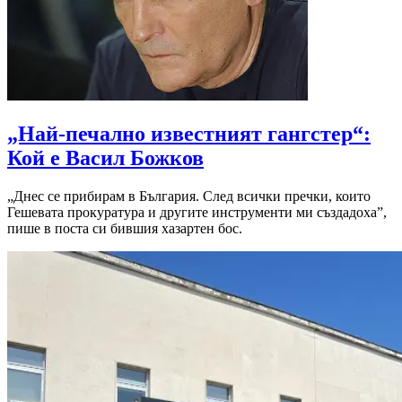
„Най-печално известният гангстер“:
Кой е Васил Божков
„Днес се прибирам в България. След всички пречки, които
Гешевата прокуратура и другите инструменти ми създадоха”,
пише в поста си бившия хазартен бос.