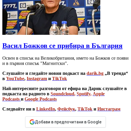
Васил Божков се прибира в България
Освен в списък на Великобритания, името на Божков се появи
и в първия списък "Магнитски".
Слушайте и гледайте новия подкаст на
darik.bg
„В тренда“
в
YouTube
,
Instagram
и
TikTok
Най-интересните разговори от ефира на Дарик слушайте в
подкаста на радиото в
Soundcloud
,
Spotify
,
Apple
Podcasts
и
Google Podcasts
Следвайте ни в
LinkedIn
,
Фейсбук
,
TikTok
и
Инстаграм
Добави в предпочитани в Google