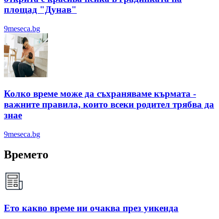
площад "Дунав"
9meseca.bg
Колко време може да съхраняваме кърмата -
важните правила, които всеки родител трябва да
знае
9meseca.bg
Времето
Ето какво време ни очаква през уикенда