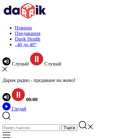
Новини
Предавания
Darik Health
„40 до 40“
Слушай
Слушай
Дарик радио - предаване на живо!
00:00
Гледай