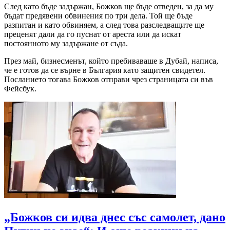
След като бъде задържан, Божков ще бъде отведен, за да му
бъдат предявени обвинения по три дела. Той ще бъде
разпитан и като обвиняем, а след това разследващите ще
преценят дали да го пуснат от ареста или да искат
постоянното му задържане от съда.
През май, бизнесменът, който пребиваваше в Дубай, написа,
че е готов да се върне в България като защитен свидетел.
Посланието тогава Божков отправи чрез страницата си във
Фейсбук.
„Божков си идва днес със самолет, дано