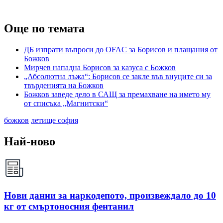
Още по темата
ДБ изпрати въпроси до OFAC за Борисов и плащания от
Божков
Мирчев нападна Борисов за казуса с Божков
„Абсолютна лъжа“: Борисов се закле във внуците си за
твърденията на Божков
Божков заведе дело в САЩ за премахване на името му
от списъка „Магнитски“
божков
летище софия
Най-ново
Нови данни за наркодепото, произвеждало до 10
кг от смъртоносния фентанил