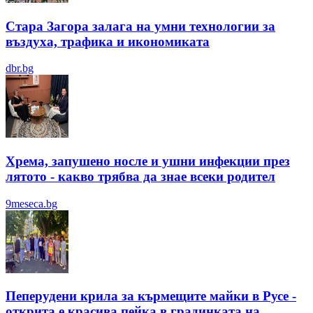
Стара Загора залага на умни технологии за
въздуха, трафика и икономиката
dbr.bg
Хрема, запушено носле и ушни инфекции през
лятотo - какво трябва да знае всеки родител
9meseca.bg
Пеперудени крила за кърмещите майки в Русе -
открита е красива пейка в градинката на