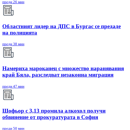
преди 26 мин
Областният лидер на ДПС в Бургас се предаде
на полицията
преди 38 мин
Намериха мароканец с множество наранявания
край Бяла, разследват незаконна миграция
преди 47 мин
Шофьор с 3,13 промила алкохол получи
обвинение от прокуратурата в София
преди 50 мин