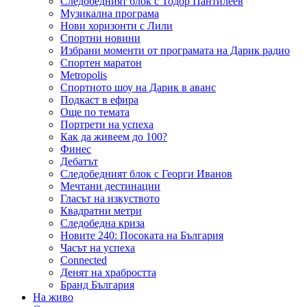
Следобедният блок с Тодор Пантилеев
Музикална програма
Нови хоризонти с Лили
Спортни новини
Избрани моменти от програмата на Дарик радио
Спортен маратон
Metropolis
Спортното шоу на Дарик в аванс
Подкаст в ефира
Още по темата
Портрети на успеха
Как да живеем до 100?
Финес
Дебатът
Следобедният блок с Георги Иванов
Мечтани дестинации
Гласът на изкуството
Квадратни метри
Следобедна криза
Новите 240: Посоката на България
Часът на успеха
Connected
Денят на храбростта
Бранд България
На живо