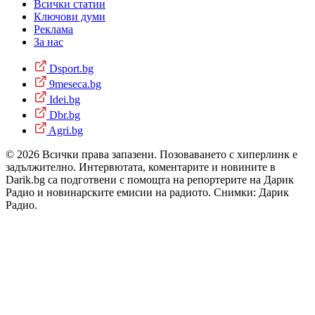
Всички статии
Ключови думи
Реклама
За нас
Dsport.bg
9meseca.bg
Idei.bg
Dbr.bg
Agri.bg
© 2026 Всички права запазени. Позоваването с хиперлинк е
задължително. Интервютата, коментарите и новините в
Darik.bg са подготвени с помощта на репортерите на Дарик
Радио и новинарските емисии на радиото. Снимки: Дарик
Радио.