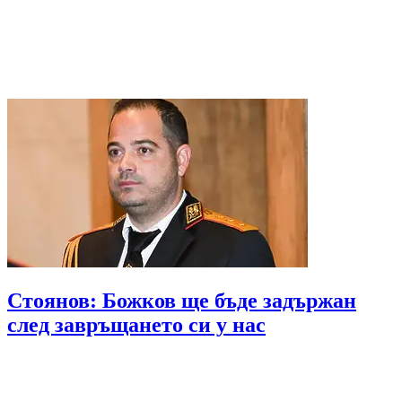
Стоянов: Божков ще бъде задържан
след завръщането си у нас