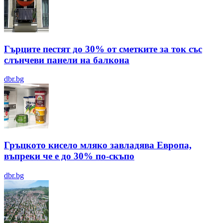
Гърците пестят до 30% от сметките за ток със
слънчеви панели на балкона
dbr.bg
Гръцкото кисело мляко завладява Европа,
въпреки че е до 30% по-скъпо
dbr.bg