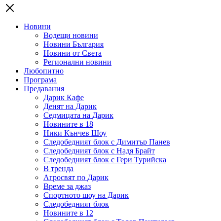
Новини
Водещи новини
Новини България
Новини от Света
Регионални новини
Любопитно
Програма
Предавания
Дарик Кафе
Денят на Дарик
Седмицата на Дарик
Новините в 18
Ники Кънчев Шоу
Следобедният блок с Димитър Панев
Следобедният блок с Надя Брайт
Следобедният блок с Гери Турийска
В тренда
Агросвят по Дарик
Време за джаз
Спортното шоу на Дарик
Следобедният блок
Новините в 12