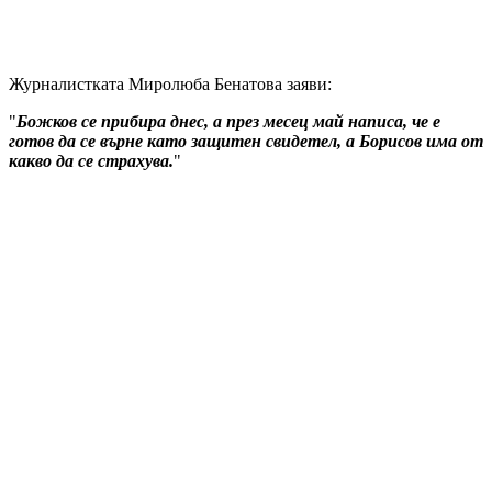
Журналистката Миролюба Бенатова заяви:
"
Божков се прибира днес, а през месец май написа, че е
готов да се върне като защитен свидетел, а Борисов има от
какво да се страхува.
"