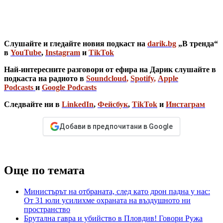
Слушайте и гледайте новия подкаст на
darik.bg
„В тренда“
в
YouTube
,
Instagram
и
TikTok
Най-интересните разговори от ефира на Дарик слушайте в
подкаста на радиото в
Soundcloud
,
Spotify
,
Apple
Podcasts
и
Google Podcasts
Следвайте ни в
LinkedIn
,
Фейсбук
,
TikTok
и
Инстаграм
Добави в предпочитани в Google
Още по темата
Министърът на отбраната, след като дрон падна у нас:
От 31 юли усилихме охраната на въздушното ни
пространство
Брутална гавра и убийство в Пловдив! Говори Ружа