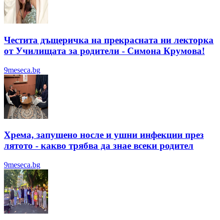
Честита дъщеричка на прекрасната ни лекторка
от Училищата за родители - Симона Крумова!
9meseca.bg
Хрема, запушено носле и ушни инфекции през
лятотo - какво трябва да знае всеки родител
9meseca.bg