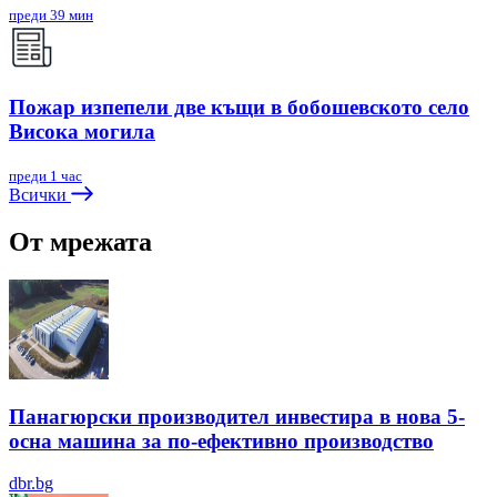
преди 39 мин
Пожар изпепели две къщи в бобошевското село
Висока могила
преди 1 час
Всички
От мрежата
Панагюрски производител инвестира в нова 5-
осна машина за по-ефективно производство
dbr.bg