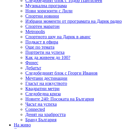
Следобедният блок с Тодор Пантилеев
Музикална програма
Нови хоризонти с Лили
Спортни новини
Избрани моменти от програмата на Дарик радио
Спортен маратон
Metropolis
Спортното шоу на Дарик в аванс
Подкаст в ефира
Още по темата
Портрети на успеха
Как да живеем до 100?
Финес
Дебатът
Следобедният блок с Георги Иванов
Мечтани дестинации
Гласът на изкуството
Квадратни метри
Следобедна криза
Новите 240: Посоката на България
Часът на успеха
Connected
Денят на храбростта
Бранд България
На живо