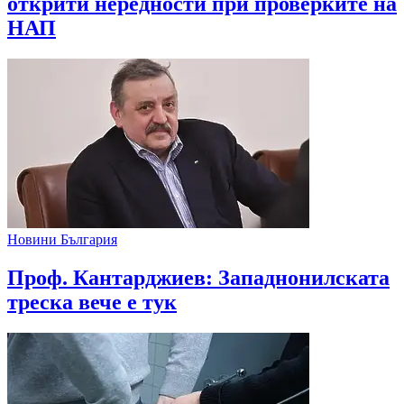
открити нередности при проверките на
НАП
Новини България
Проф. Кантарджиев: Западнонилската
треска вече е тук