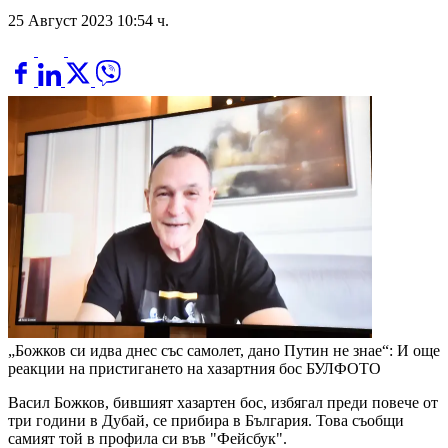
25 Август 2023 10:54 ч.
„Божков си идва днес със самолет, дано Путин не знае“: И още
реакции на пристигането на хазартния бос
БУЛФОТО
Васил Божков, бившият хазартен бос, избягал преди повече от
три години в Дубай, се прибира в България. Това съобщи
самият той в профила си във "Фейсбук".