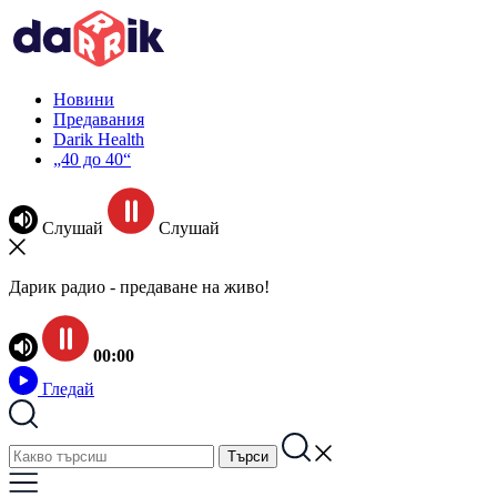
Новини
Предавания
Darik Health
„40 до 40“
Слушай
Слушай
Дарик радио - предаване на живо!
00:00
Гледай