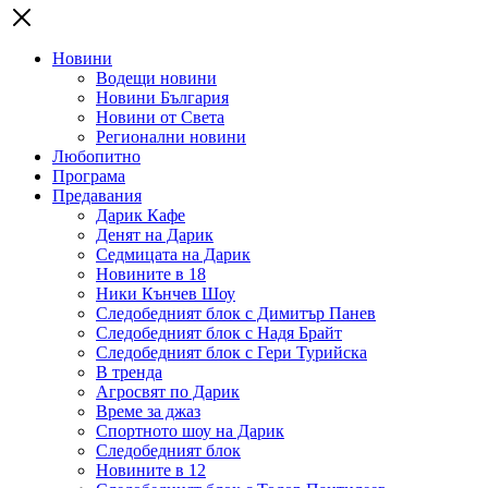
Новини
Водещи новини
Новини България
Новини от Света
Регионални новини
Любопитно
Програма
Предавания
Дарик Кафе
Денят на Дарик
Седмицата на Дарик
Новините в 18
Ники Кънчев Шоу
Следобедният блок с Димитър Панев
Следобедният блок с Надя Брайт
Следобедният блок с Гери Турийска
В тренда
Агросвят по Дарик
Време за джаз
Спортното шоу на Дарик
Следобедният блок
Новините в 12