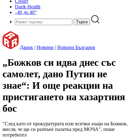
Спорт
Darik Health
„40 до 40“
Дарик
|
Новини
|
Новини България
„Божков си идва днес със
самолет, дано Путин не
знае“: И още реакции на
пристигането на хазартния
бос
"След като от прокуратурата иззе всички къщи на Божков,
мисля, че ще си разпъне палатка пред МОЧА", пише
потребител