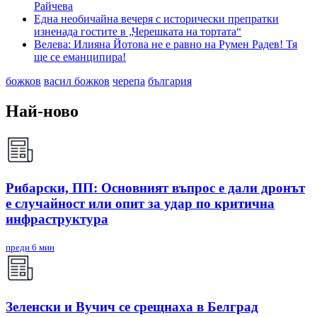
Райчева
Една необичайна вечеря с исторически препратки
изненада гостите в „Черешката на тортата“
Велева: Илияна Йотова не е равно на Румен Радев! Тя
ще се еманципира!
божков
васил божков
черепа
българия
Най-ново
Рибарски, ПП: Основният въпрос е дали дронът
е случайност или опит за удар по критична
инфраструктура
преди 6 мин
Зеленски и Вучич се срещнаха в Белград