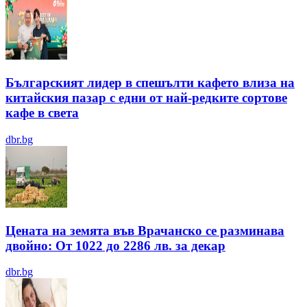
Българският лидер в спешълти кафето влиза на
китайския пазар с едни от най-редките сортове
кафе в света
dbr.bg
Цената на земята във Врачанско се разминава
двойно: От 1022 до 2286 лв. за декар
dbr.bg