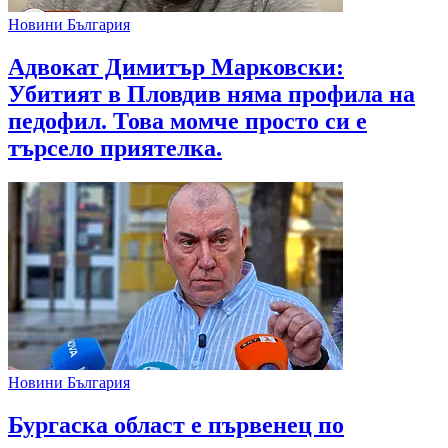
Новини България
Адвокат Димитър Марковски:
Убитият в Пловдив няма профила на
педофил. Това момче просто си е
търсело приятелка.
Новини България
Бургаска област е първенец по