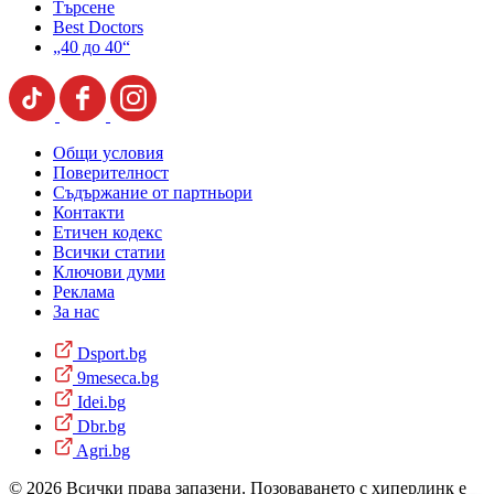
Търсене
Best Doctors
„40 до 40“
Общи условия
Поверителност
Съдържание от партньори
Контакти
Етичен кодекс
Всички статии
Ключови думи
Реклама
За нас
Dsport.bg
9meseca.bg
Idei.bg
Dbr.bg
Agri.bg
© 2026 Всички права запазени. Позоваването с хиперлинк е