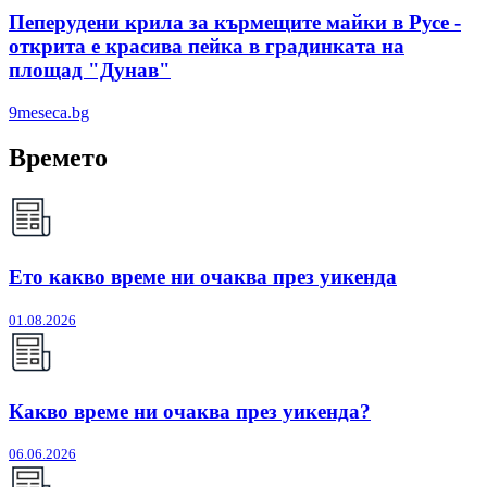
Пеперудени крила за кърмещите майки в Русе -
открита е красива пейка в градинката на
площад "Дунав"
9meseca.bg
Времето
Ето какво време ни очаква през уикенда
01.08.2026
Какво време ни очаква през уикенда?
06.06.2026