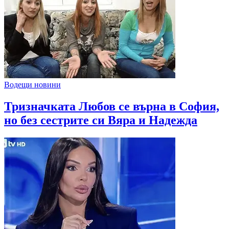
Водещи новини
Тризначката Любов се върна в София,
но без сестрите си Вяра и Надежда