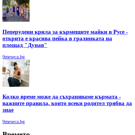
Пеперудени крила за кърмещите майки в Русе -
открита е красива пейка в градинката на
площад "Дунав"
9meseca.bg
Колко време може да съхраняваме кърмата -
важните правила, които всеки родител трябва да
знае
9meseca.bg
Времето