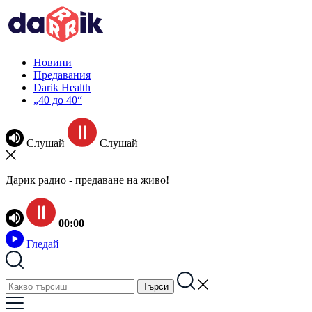
Новини
Предавания
Darik Health
„40 до 40“
Слушай
Слушай
Дарик радио - предаване на живо!
00:00
Гледай