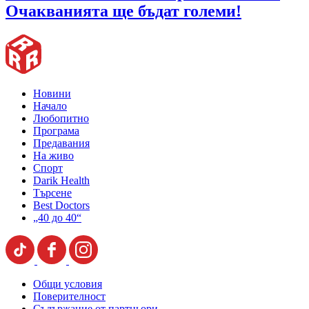
Очакванията ще бъдат големи!
Новини
Начало
Любопитно
Програма
Предавания
На живо
Спорт
Darik Health
Търсене
Best Doctors
„40 до 40“
Общи условия
Поверителност
Съдържание от партньори