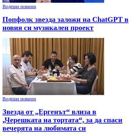
Водещи новини
Попфолк звезда заложи на ChatGPT в
новия си музикален проект
Водещи новини
Звезда от „Ергенът“ влиза в
„Черешката на тортата“, за да спаси
вечерята на любимата си