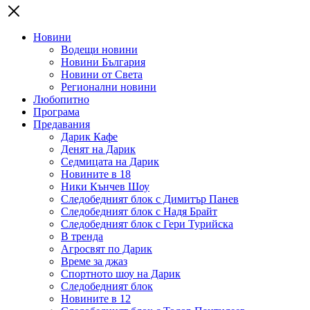
Новини
Водещи новини
Новини България
Новини от Света
Регионални новини
Любопитно
Програма
Предавания
Дарик Кафе
Денят на Дарик
Седмицата на Дарик
Новините в 18
Ники Кънчев Шоу
Следобедният блок с Димитър Панев
Следобедният блок с Надя Брайт
Следобедният блок с Гери Турийска
В тренда
Агросвят по Дарик
Време за джаз
Спортното шоу на Дарик
Следобедният блок
Новините в 12