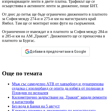
изпреварващите ленти в двете платна. Трафикът ще се
осъществява в активните ленти за движение, пише БНТ.
От днес до петък ще бъде ограничено движението в платното
за София между 274-и и 275-и км на магистралата край
Ямбол. Там ще се монтират нови фуги на съоръжения.
Ограничения се въвеждат и в платното за София между 284-и
и 285-и км на АМ „Тракия“. Движението ще се пренасочва в
платното за Бургас.
Добави в предпочитани в Google
Още по темата
Мъж със самоделно АТВ от хавърборд и дунапренова
седалка с изолирбанд се опита да избяга от полицаи в
Пловдив по велоалея
Километрично задръстване на „Тракия“ заради ремонти
и катастрофа
Без вода в Банкя на 5 август
Ключова промяна в движението по магистралата