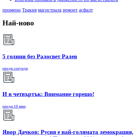
промени
Тракия
магистрала
ремонт
асфалт
Най-ново
5 години без Радосвет Радев
преди секунди
И в четвъртък: Внимание горещо!
преди 10 мин
Явор Дачков: Русия е най-голямата демокрация,