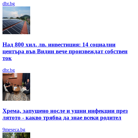
dbr.bg
Над 800 хил. лв. инвестиция: 14 социални
центъра във Видин вече произвеждат собствен
ток
dbr.bg
Хрема, запушено носле и ушни инфекции през
лятотo - какво трябва да знае всеки родител
9meseca.bg