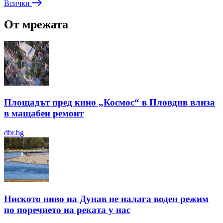
Всички
От мрежата
Площадът пред кино „Космос“ в Пловдив влиза
в мащабен ремонт
dbr.bg
Ниското ниво на Дунав не налага воден режим
по поречието на реката у нас