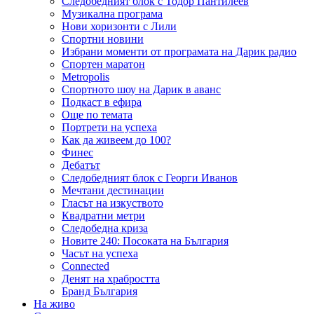
Следобедният блок с Тодор Пантилеев
Музикална програма
Нови хоризонти с Лили
Спортни новини
Избрани моменти от програмата на Дарик радио
Спортен маратон
Metropolis
Спортното шоу на Дарик в аванс
Подкаст в ефира
Още по темата
Портрети на успеха
Как да живеем до 100?
Финес
Дебатът
Следобедният блок с Георги Иванов
Мечтани дестинации
Гласът на изкуството
Квадратни метри
Следобедна криза
Новите 240: Посоката на България
Часът на успеха
Connected
Денят на храбростта
Бранд България
На живо