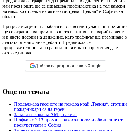
Предвижда се трафикът да преминава в една лента. На 20 и 21
май през нощта ще се извършва профилактика на тол камери
на няколко отсечки на автомагистрала „Тракия“ в Софийска
област.
При реализацията на работите във всички участъци поетапно
ще се ограничава преминаването в активна и аварийна лента
и в двете посоки на движение, като трафикът ще преминава в
лентата, в която не се работи. Предвижда се
продължителността на работа по всички съоръжения да е
около един час.
Добави в предпочитани в Google
Още по темата
Продължава гасенето на пожара край „Тракия“, стотици
пожарникари са на терен
Запали се кола на АМ „Тракия“
Шофьор с 3,13 промила алкохол получи обвинение от
прокуратурата в София
Заснеха джип да се движи по аварийната лента в