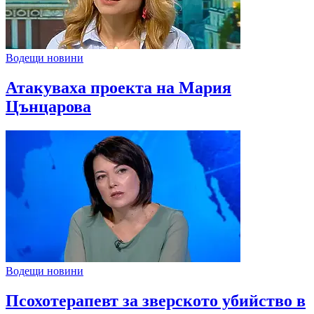
Водещи новини
Атакуваха проекта на Мария
Цънцарова
Водещи новини
Псохотерапевт за зверското убийство в