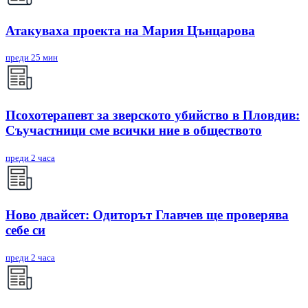
Атакуваха проекта на Мария Цънцарова
преди 25 мин
Псохотерапевт за зверското убийство в Пловдив:
Съучастници сме всички ние в обществото
преди 2 часа
Ново двайсет: Одиторът Главчев ще проверява
себе си
преди 2 часа