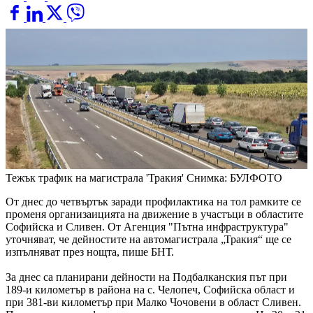
Тежък трафик на магистрала 'Тракия'
Снимка: БУЛФОТО
От днес до четвъртък заради профилактика на тол рамките се
променя организаицията на движение в участъци в областите
Софийска и Сливен. От Агенция "Пътна инфраструктура"
уточняват, че дейностите на автомагистрала „Тракия“ ще се
изпълняват през нощта, пише БНТ.
За днес са планирани дейности на Подбалканския път при
189-и километър в района на с. Челопеч, Софийска област и
при 381-ви километър при Малко Чочовени в област Сливен.