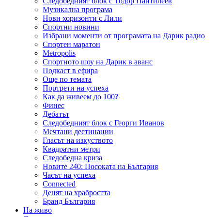
Следобедният блок с Тодор Пантилеев
Музикална програма
Нови хоризонти с Лили
Спортни новини
Избрани моменти от програмата на Дарик радио
Спортен маратон
Metropolis
Спортното шоу на Дарик в аванс
Подкаст в ефира
Още по темата
Портрети на успеха
Как да живеем до 100?
Финес
Дебатът
Следобедният блок с Георги Иванов
Мечтани дестинации
Гласът на изкуството
Квадратни метри
Следобедна криза
Новите 240: Посоката на България
Часът на успеха
Connected
Денят на храбростта
Бранд България
На живо