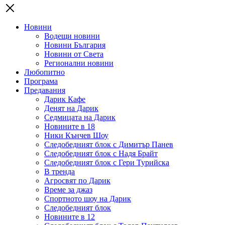
Новини
Водещи новини
Новини България
Новини от Света
Регионални новини
Любопитно
Програма
Предавания
Дарик Кафе
Денят на Дарик
Седмицата на Дарик
Новините в 18
Ники Кънчев Шоу
Следобедният блок с Димитър Панев
Следобедният блок с Надя Брайт
Следобедният блок с Гери Турийска
В тренда
Агросвят по Дарик
Време за джаз
Спортното шоу на Дарик
Следобедният блок
Новините в 12