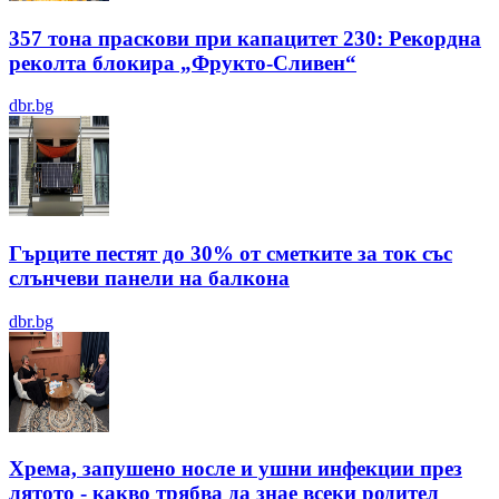
357 тона праскови при капацитет 230: Рекордна
реколта блокира „Фрукто-Сливен“
dbr.bg
Гърците пестят до 30% от сметките за ток със
слънчеви панели на балкона
dbr.bg
Хрема, запушено носле и ушни инфекции през
лятотo - какво трябва да знае всеки родител