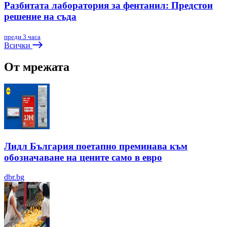
Разбитата лаборатория за фентанил: Предстои
решение на съда
преди 3 часа
Всички
От мрежата
Лидл България поетапно преминава към
обозначаване на цените само в евро
dbr.bg