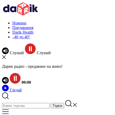
Новини
Предавания
Darik Health
„40 до 40“
Слушай
Слушай
Дарик радио - предаване на живо!
00:00
Гледай