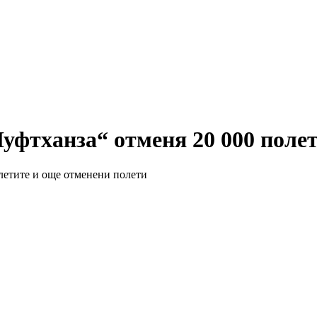
Луфтханза“ отменя 20 000 полет
летите и още отменени полети