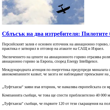
Сблъсък на два изтребителя: Пилотите 
Персийският залив е основен източник на авиационно гориво, 
практика е затворил в отговор на атаките на САЩ и Израел.
Увеличението на цените на авиационното гориво отразява роля
авиационно гориво за Европа, според Energy Intelligence.
Международната агенция по енергетика предупреди миналата се
авиокомпаниите казват, че засега не наблюдават прекъсване на 
„Луфтханза“ заяви във вторник, че намалява европейската си м
Компанията съобщи, че това ще спести приблизително 40 000 
„Луфтханза“ съобщи, че първите 120 от тези съкращения на по