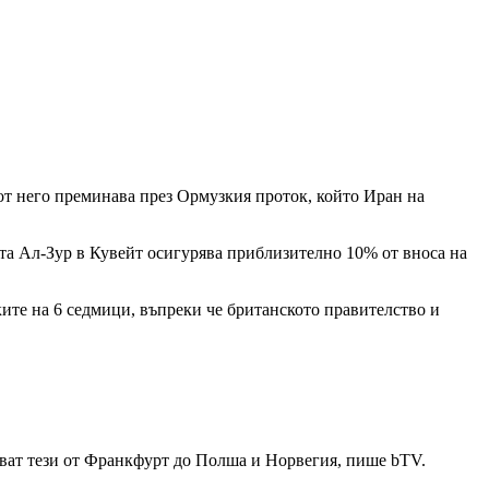
 от него преминава през Ормузкия проток, който Иран на
та Ал-Зур в Кувейт осигурява приблизително 10% от вноса на
ите на 6 седмици, въпреки че британското правителство и
чват тези от Франкфурт до Полша и Норвегия, пише bTV.