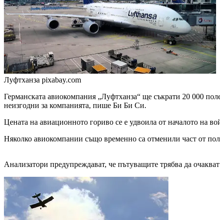
Луфтханза
pixabay.com
Германската авиокомпания „Луфтханза“ ще съкрати 20 000 полет
неизгодни за компанията, пише Би Би Си.
Цената на авиационното гориво се е удвоила от началото на в
Няколко авиокомпании също временно са отменили част от поле
Анализатори предупреждават, че пътуващите трябва да очакват