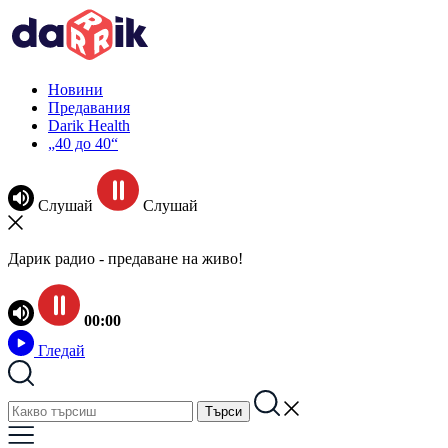
Новини
Предавания
Darik Health
„40 до 40“
Слушай
Слушай
Дарик радио - предаване на живо!
00:00
Гледай