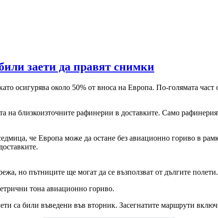
били заети да правят снимки
като осигурява около 50% от вноса на Европа. По-голямата част
та на близкоизточните рафинерии в доставките. Само рафинерия
дмица, че Европа може да остане без авиационно гориво в рамк
доставките.
режа, но пътниците ще могат да се възползват от дългите полети.
метрични тона авиационно гориво.
лети са били въведени във вторник. Засегнатите маршрути вклю