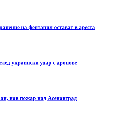
ранение на фентанил остават в ареста
лед украински удар с дронове
ан, нов пожар над Асеновград