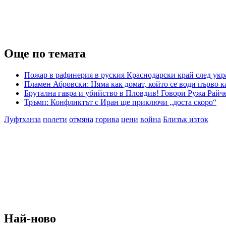
Още по темата
Пожар в рафинерия в руския Краснодарски край след укр
Пламен Абровски: Няма как домат, който се води първо ка
Брутална гавра и убийство в Пловдив! Говори Ружа Райч
Тръмп: Конфликтът с Иран ще приключи „доста скоро“
Луфтханза
полети
отмяна
горива
цени
война
Близък изток
Най-ново