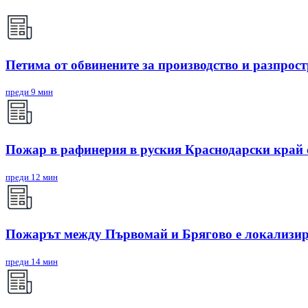
Петима от обвинените за производство и разпрост
преди 9 мин
Пожар в рафинерия в руския Краснодарски край с
преди 12 мин
Пожарът между Първомай и Брягово е локализир
преди 14 мин