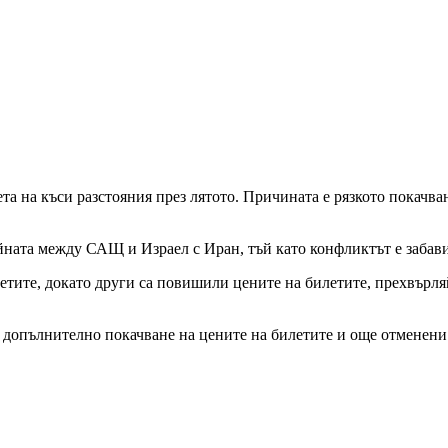
а на къси разстояния през лятото. Причината е рязкото покачва
ойната между САЩ и Израел с Иран, тъй като конфликтът е забав
тите, докато други са повишили цените на билетите, прехвърля
 допълнително покачване на цените на билетите и още отменени