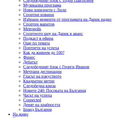
Следобедният блок с Тодор Пантилеев
Музикална програма
Нови хоризонти с Лили
Спортни новини
Избрани моменти от програмата на Дарик радио
Спортен маратон
Metropolis
Спортното шоу на Дарик в аванс
Подкаст в ефира
Още по темата
Портрети на успеха
Как да живеем до 100?
Финес
Дебатът
Следобедният блок с Георги Иванов
Мечтани дестинации
Гласът на изкуството
Квадратни метри
Следобедна криза
Новите 240: Посоката на България
Часът на успеха
Connected
Денят на храбростта
Бранд България
На живо