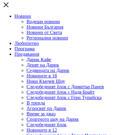
Новини
Водещи новини
Новини България
Новини от Света
Регионални новини
Любопитно
Програма
Предавания
Дарик Кафе
Денят на Дарик
Седмицата на Дарик
Новините в 18
Ники Кънчев Шоу
Следобедният блок с Димитър Панев
Следобедният блок с Надя Брайт
Следобедният блок с Гери Турийска
В тренда
Агросвят по Дарик
Време за джаз
Спортното шоу на Дарик
Следобедният блок
Новините в 12