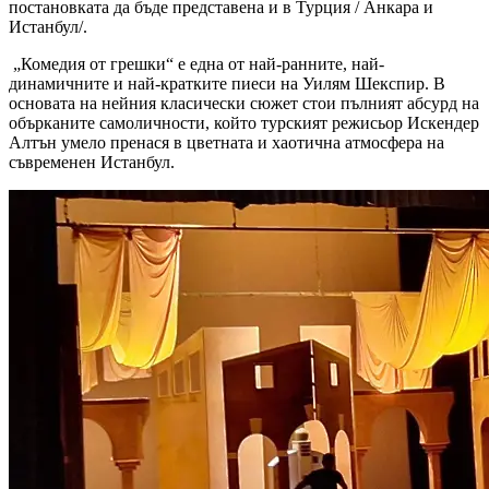
постановката да бъде представена и в Турция / Анкара и
Истанбул/.
„Комедия от грешки“ е една от най-ранните, най-
динамичните и най-кратките пиеси на Уилям Шекспир. В
основата на нейния класически сюжет стои пълният абсурд на
обърканите самоличности, който турският режисьор Искендер
Алтън умело пренася в цветната и хаотична атмосфера на
съвременен Истанбул.