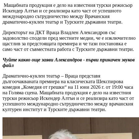
Мащабната продукция е дело на известния турски режисьор
Искендер Алтън и се реализира като част от успешното
международно сътрудничество между Врачанския
драматично-куклен театър и Турските държавни театри.
Директорът на ДКТ Враца Владлен Александров със
задоволство сподели пред местните медии, че е изключително
щастлив за предстоящата премиера и че тази постановка е
само част от съвместната работа с Турските държавни театри.
Чуйте какво още заяви Александров - първи прикачен звуков
файл
Драматично-куклен театър – Враца представя
дългоочакваната премиера на класическата Шекспирова
комедия „Комедия от грешки“ на 11 юни 2026 г. от 19:00 часа
на Голяма сцена. Мащабната продукция е дело на известния
турски режисьор Искендер Алтън и се реализира като част от
успешното международно сътрудничество между врачанския
културен институт и Турските държавни театри.