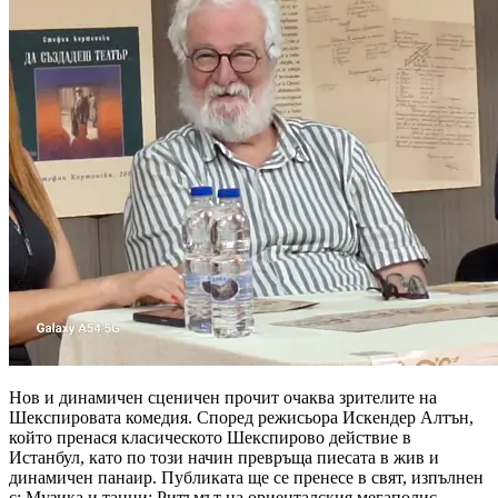
Нов и динамичен сценичен прочит очаква зрителите на
Шекспировата комедия. Според режисьора Искендер Алтън,
който пренася класическото Шекспирово действие в
Истанбул, като по този начин превръща пиесата в жив и
динамичен панаир. Публиката ще се пренесе в свят, изпълнен
с: Музика и танци: Ритъмът на ориенталския мегаполис