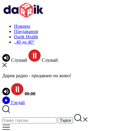
Новини
Предавания
Darik Health
„40 до 40“
Слушай
Слушай
Дарик радио - предаване на живо!
00:00
Гледай