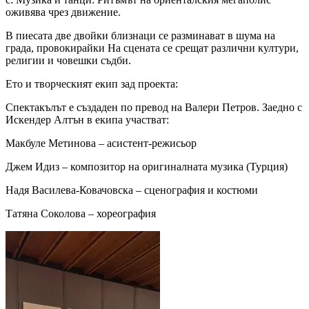
оживява чрез движение.
В пиесата две двойки близнаци се разминават в шума на
града, провокирайки На сцената се срещат различни култури,
религии и човешки съдби.
Ето и творческият екип зад проекта:
Спектакълът е създаден по превод на Валери Петров. Заедно с
Искендер Алтън в екипа участват:
Макбуле Метинова – асистент-режисьор
Джем Идиз – композитор на оригиналната музика (Турция)
Надя Василева-Ковачовска – сценография и костюми
Татяна Соколова – хореография