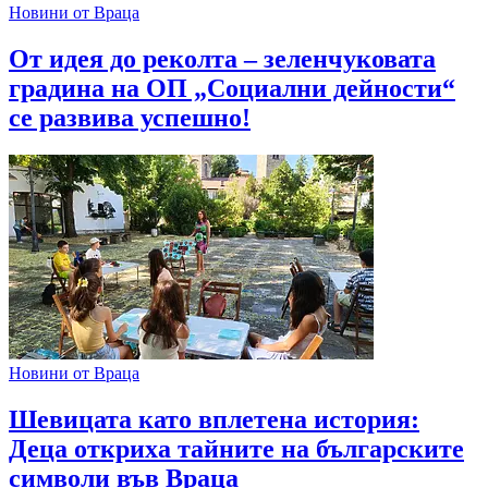
Новини от Враца
От идея до реколта – зеленчуковата
градина на ОП „Социални дейности“
се развива успешно!
Новини от Враца
Шевицата като вплетена история:
Деца откриха тайните на българските
символи във Враца