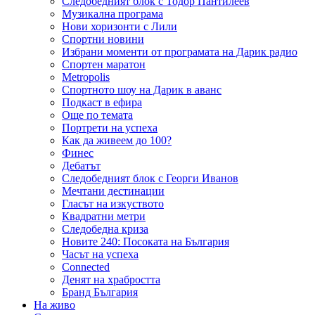
Следобедният блок с Тодор Пантилеев
Музикална програма
Нови хоризонти с Лили
Спортни новини
Избрани моменти от програмата на Дарик радио
Спортен маратон
Metropolis
Спортното шоу на Дарик в аванс
Подкаст в ефира
Още по темата
Портрети на успеха
Как да живеем до 100?
Финес
Дебатът
Следобедният блок с Георги Иванов
Мечтани дестинации
Гласът на изкуството
Квадратни метри
Следобедна криза
Новите 240: Посоката на България
Часът на успеха
Connected
Денят на храбростта
Бранд България
На живо