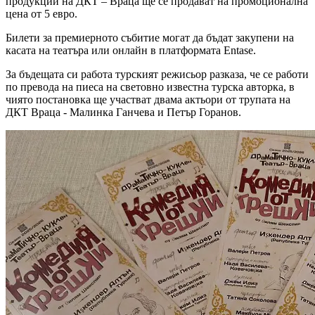
продукции на ДКТ – Враца ще се продават на промоционална
цена от 5 евро.
Билети за премиерното събитие могат да бъдат закупени на
касата на театъра или онлайн в платформата ⁠Entase.
За бъдещата си работа турският режисьор разказа, че се работи
по превода на пиеса на световно известна турска авторка, в
чиято постановка ще участват двама актьори от трупата на
ДКТ Враца - Малинка Ганчева и Петър Горанов.