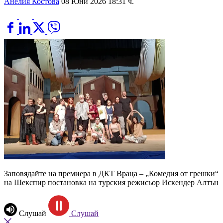
Анелия Костова
08 Юни 2026 18:31 ч.
Заповядайте на премиера в ДКТ Враца – „Комедия от грешки“
на Шекспир постановка на турския режисьор Искендер Алтън
Слушай
Слушай