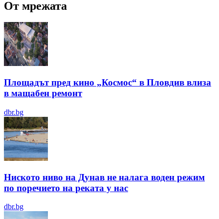
От мрежата
Площадът пред кино „Космос“ в Пловдив влиза
в мащабен ремонт
dbr.bg
Ниското ниво на Дунав не налага воден режим
по поречието на реката у нас
dbr.bg