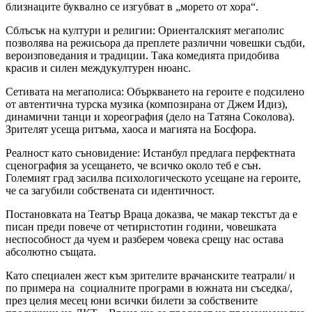
близнаците буквално се изгубват в „морето от хора“.
Сблъсък на култури и религии: Ориенталският мегаполис
позволява на режисьора да преплете различни човешки съдби,
вероизповедания и традиции. Така комедията придобива
красив и силен междукултурен нюанс.
Сетивата на мегаполиса: Объркването на героите е подсилено
от автентична турска музика (композирана от Джем Идиз),
динамични танци и хореография (дело на Татяна Соколова).
Зрителят усеща ритъма, хаоса и магията на Босфора.
Реалност като съновидение: Истанбул предлага перфектната
сценография за усещането, че всичко около теб е сън.
Големият град засилва психологическото усещане на героите,
че са загубили собствената си идентичност.
Постановката на Театър Враца доказва, че макар текстът да е
писан преди повече от четиристотин години, човешката
неспособност да чуем и разберем човека срещу нас остава
абсолютно същата.
Като специален жест към зрителите врачанските театрали/ и
по примера на социалните програми в южната ни съседка/,
през целия месец юни всички билети за собствените