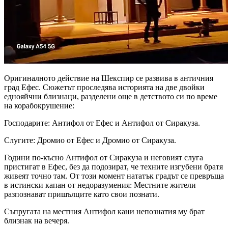
Оригиналното действие на Шекспир се развива в античния
град Ефес. Сюжетът проследява историята на две двойки
еднояйчни близнаци, разделени още в детството си по време
на корабокрушение:
Господарите: Антифол от Ефес и Антифол от Сиракуза.
Слугите: Дромио от Ефес и Дромио от Сиракуза.
Години по-късно Антифол от Сиракуза и неговият слуга
пристигат в Ефес, без да подозират, че техните изгубени братя
живеят точно там. От този момент нататък градът се превръща
в истински капан от недоразумения: Местните жители
разпознават пришълците като свои познати.
Съпругата на местния Антифол кани непознатия му брат
близнак на вечеря.