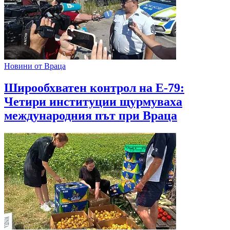
Новини от Враца
Широобхватен контрол на Е-79:
Четири институции щурмуваха
международния път при Враца