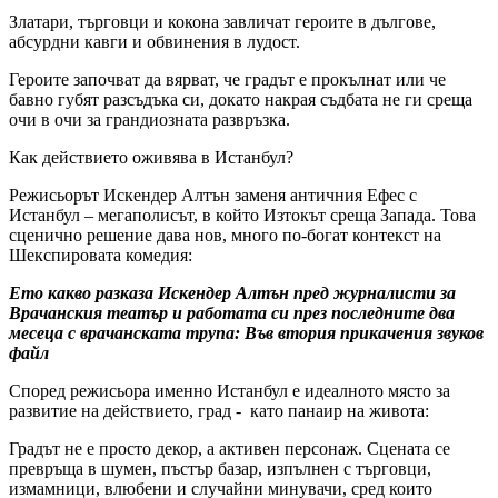
Златари, търговци и кокона завличат героите в дългове,
абсурдни кавги и обвинения в лудост.
Героите започват да вярват, че градът е прокълнат или че
бавно губят разсъдъка си, докато накрая съдбата не ги среща
очи в очи за грандиозната развръзка.
Как действието оживява в Истанбул?
Режисьорът Искендер Алтън заменя античния Ефес с
Истанбул – мегаполисът, в който Изтокът среща Запада. Това
сценично решение дава нов, много по-богат контекст на
Шекспировата комедия:
Ето какво разказа Искендер Алтън пред журналисти за
Врачанския театър и работата си през последните два
месеца с врачанската трупа: Във втория прикачения звуков
файл
Според режисьора именно Истанбул е идеалното място за
развитие на действието, град - като панаир на живота:
Градът не е просто декор, а активен персонаж. Сцената се
превръща в шумен, пъстър базар, изпълнен с търговци,
измамници, влюбени и случайни минувачи, сред които