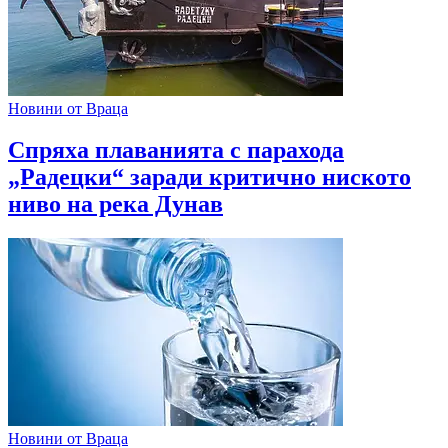
Новини от Враца
Спряха плаванията с парахода
„Радецки“ заради критично ниското
ниво на река Дунав
Новини от Враца