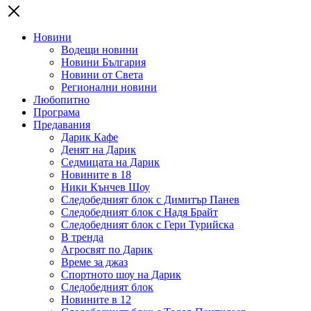
Новини
Водещи новини
Новини България
Новини от Света
Регионални новини
Любопитно
Програма
Предавания
Дарик Кафе
Денят на Дарик
Седмицата на Дарик
Новините в 18
Ники Кънчев Шоу
Следобедният блок с Димитър Панев
Следобедният блок с Надя Брайт
Следобедният блок с Гери Турийска
В тренда
Агросвят по Дарик
Време за джаз
Спортното шоу на Дарик
Следобедният блок
Новините в 12