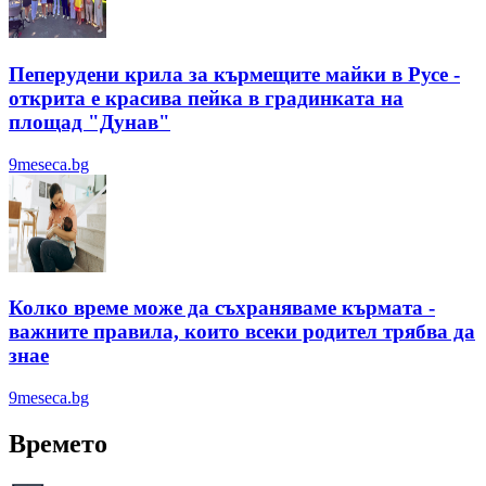
Пеперудени крила за кърмещите майки в Русе -
открита е красива пейка в градинката на
площад "Дунав"
9meseca.bg
Колко време може да съхраняваме кърмата -
важните правила, които всеки родител трябва да
знае
9meseca.bg
Времето