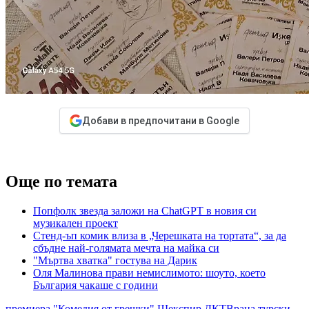
Добави в предпочитани в Google
Още по темата
Попфолк звезда заложи на ChatGPT в новия си
музикален проект
Стенд-ъп комик влиза в „Черешката на тортата“, за да
сбъдне най-голямата мечта на майка си
"Мъртва хватка" гостува на Дарик
Оля Малинова прави немислимото: шоуто, което
България чакаше с години
премиера "Комедия от грешки"
Шекспир
ДКТВраца
турски