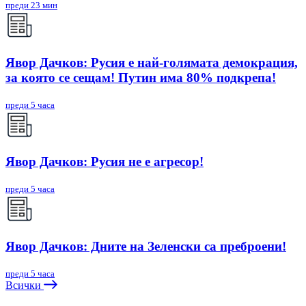
преди 23 мин
Явор Дачков: Русия е най-голямата демокрация,
за която се сещам! Путин има 80% подкрепа!
преди 5 часа
Явор Дачков: Русия не е агресор!
преди 5 часа
Явор Дачков: Дните на Зеленски са преброени!
преди 5 часа
Всички