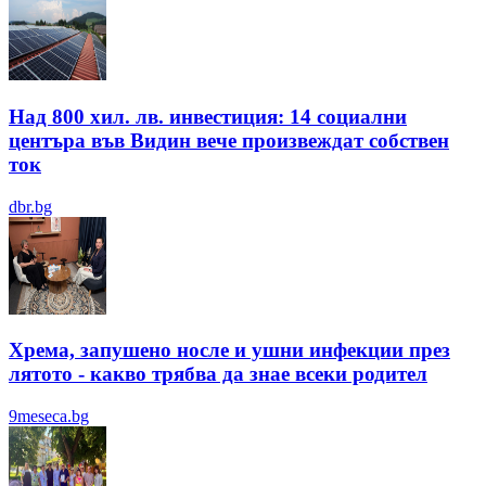
Над 800 хил. лв. инвестиция: 14 социални
центъра във Видин вече произвеждат собствен
ток
dbr.bg
Хрема, запушено носле и ушни инфекции през
лятотo - какво трябва да знае всеки родител
9meseca.bg