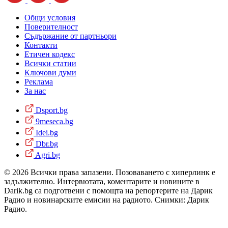
Общи условия
Поверителност
Съдържание от партньори
Контакти
Етичен кодекс
Всички статии
Ключови думи
Реклама
За нас
Dsport.bg
9meseca.bg
Idei.bg
Dbr.bg
Agri.bg
© 2026 Всички права запазени. Позоваването с хиперлинк е
задължително. Интервютата, коментарите и новините в
Darik.bg са подготвени с помощта на репортерите на Дарик
Радио и новинарските емисии на радиото. Снимки: Дарик
Радио.