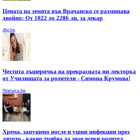
Цената на земята във Врачанско се разминава
двойно: От 1022 до 2286 лв. за декар
dbr.bg
Честита дъщеричка на прекрасната ни лекторка
от Училищата за родители - Симона Крумова!
9meseca.bg
Хрема, запушено носле и ушни инфекции през
лятотo - какво трябва да знае всеки родител