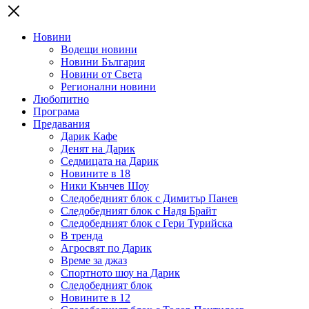
Новини
Водещи новини
Новини България
Новини от Света
Регионални новини
Любопитно
Програма
Предавания
Дарик Кафе
Денят на Дарик
Седмицата на Дарик
Новините в 18
Ники Кънчев Шоу
Следобедният блок с Димитър Панев
Следобедният блок с Надя Брайт
Следобедният блок с Гери Турийска
В тренда
Агросвят по Дарик
Време за джаз
Спортното шоу на Дарик
Следобедният блок
Новините в 12