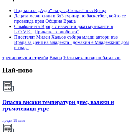
Подпалиха „Ауди“ на ул. „Скакля“ във Враца
Децата мерят сили в 3х3 турнир по баскетбол, който се
провежда пред Община Враца
Симфониета-Враца с известни джаз музиканти в
L.O.V.E. „Приказка за любовта“
Писателят Милен Хальов събира млади автори във
Враца за Деня на младежта - домакин е Младежкият дом
в града
тренировъчни стрелби
Враца
10-ти механизиран батальон
Най-ново
Опасно високи температури днес, валежи и
гръмотевици утре
преди 19 мин