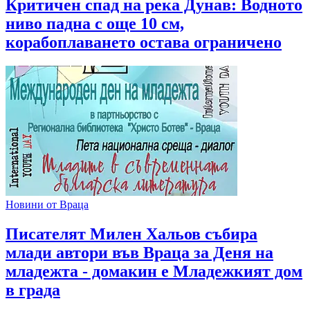
Критичен спад на река Дунав: Водното
ниво падна с още 10 см,
корабоплаването остава ограничено
Новини от Враца
Писателят Милен Хальов събира
млади автори във Враца за Деня на
младежта - домакин е Младежкият дом
в града