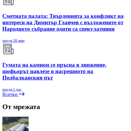
Сметната палата: Твърденията за конфликт на
интереси на Димитър Главчев с възложените от
Народното събрание одити са спекулативни
преди 58 мин
Гумата на камион се пръсна в движение,
шофьорът навлезе в насрещното на
Подбалканския път
преди 1 час
Всички
От мрежата