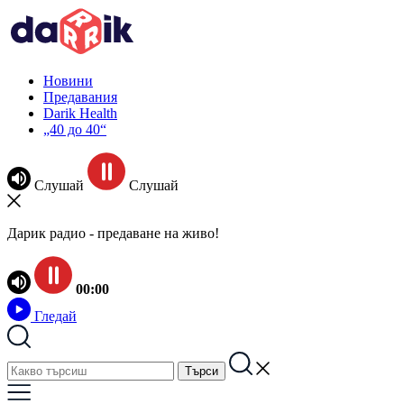
Новини
Предавания
Darik Health
„40 до 40“
Слушай
Слушай
Дарик радио - предаване на живо!
00:00
Гледай