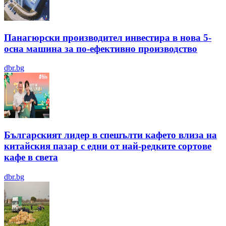
Панагюрски производител инвестира в нова 5-
осна машина за по-ефективно производство
dbr.bg
Българският лидер в спешълти кафето влиза на
китайския пазар с едни от най-редките сортове
кафе в света
dbr.bg