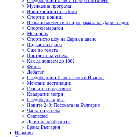
Следобедният блок с Тодор Пантилеев
Музикална програма
Нови хоризонти с Лили
Спортни новини
Избрани моменти от програмата на Дарик радио
Спортен маратон
Metropolis
Спортното шоу на Дарик в аванс
Подкаст в ефира
Още по темата
Портрети на успеха
Как да живеем до 100?
Финес
Дебатът
Следобедният блок с Георги Иванов
Мечтани дестинации
Гласът на изкуството
Квадратни метри
Следобедна криза
Новите 240: Посоката на България
Часът на успеха
Connected
Денят на храбростта
Бранд България
На живо