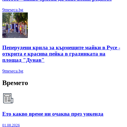
9meseca.bg
Пеперудени крила за кърмещите майки в Русе -
открита е красива пейка в градинката на
площад "Дунав"
9meseca.bg
Времето
Ето какво време ни очаква през уикенда
01.08.2026