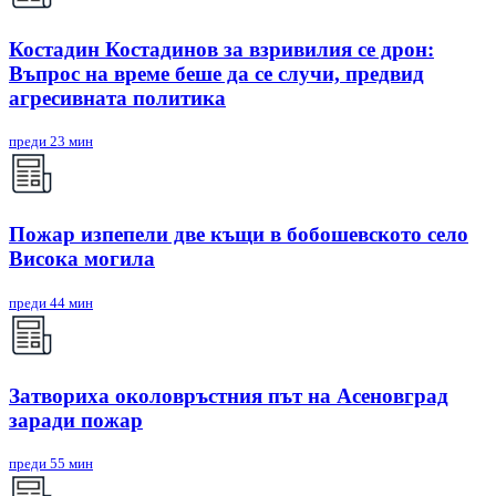
Костадин Костадинов за взривилия се дрон:
Въпрос на време беше да се случи, предвид
агресивната политика
преди 23 мин
Пожар изпепели две къщи в бобошевското село
Висока могила
преди 44 мин
Затвориха околовръстния път на Асеновград
заради пожар
преди 55 мин