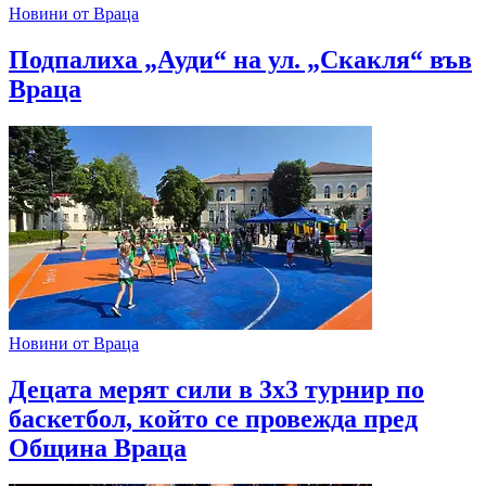
Новини от Враца
Подпалиха „Ауди“ на ул. „Скакля“ във
Враца
Новини от Враца
Децата мерят сили в 3х3 турнир по
баскетбол, който се провежда пред
Община Враца