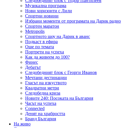
Следобедният блок с Тодор Пантилеев
Музикална програма
Нови хоризонти с Лили
Спортни новини
Избрани моменти от програмата на Дарик радио
Спортен маратон
Metropolis
Спортното шоу на Дарик в аванс
Подкаст в ефира
Още по темата
Портрети на успеха
Как да живеем до 100?
Финес
Дебатът
Следобедният блок с Георги Иванов
Мечтани дестинации
Гласът на изкуството
Квадратни метри
Следобедна криза
Новите 240: Посоката на България
Часът на успеха
Connected
Денят на храбростта
Бранд България
На живо