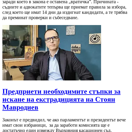
заради което в закона е оставена „вратичка”. Причината -
съдиите и адвокатите тепърва ще приемат правила за избора,
след което ще имат 14 дни да издигнат кандидати, а те трябва
да преминат проверки и събеседване.
Предприети необходимите стъпки за
искане на екстрадицията на Стоян
Мавродиев
Законът е предвидил, че ако парламентът и президентът вече
имат свои избраници, за да заработи комисията ще е
достатъчно един измежду Върховния касационен съд,