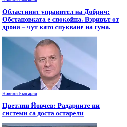
Областният управител на Добрич:
Обстановката е спокойна. Взривът от
дрона – чут като спукване на гума.
Новини България
Цветлин Йовчев: Радарните ни
системи са доста остарели