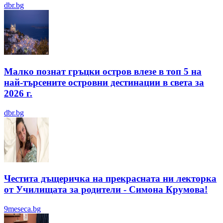
dbr.bg
Малко познат гръцки остров влезе в топ 5 на
най-търсените островни дестинации в света за
2026 г.
dbr.bg
Честита дъщеричка на прекрасната ни лекторка
от Училищата за родители - Симона Крумова!
9meseca.bg