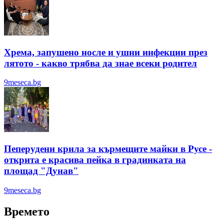
Хрема, запушено носле и ушни инфекции през
лятотo - какво трябва да знае всеки родител
9meseca.bg
Пеперудени крила за кърмещите майки в Русе -
открита е красива пейка в градинката на
площад "Дунав"
9meseca.bg
Времето