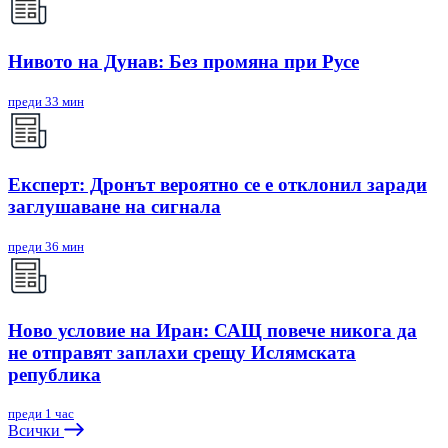
Нивото на Дунав: Без промяна при Русе
преди 33 мин
Експерт: Дронът вероятно се е отклонил заради
заглушаване на сигнала
преди 36 мин
Ново условие на Иран: САЩ повече никога да
не отправят заплахи срещу Ислямската
република
преди 1 час
Всички