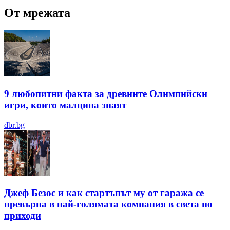
От мрежата
9 любопитни факта за древните Олимпийски
игри, които малцина знаят
dbr.bg
Джеф Безос и как стартъпът му от гаража се
превърна в най-голямата компания в света по
приходи