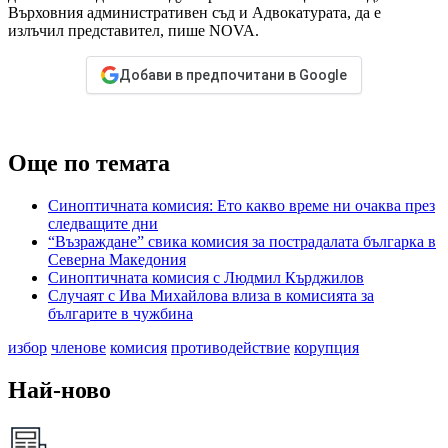
Върховния административен съд и Адвокатурата, да е
излъчил представител, пише NOVA.
Добави в предпочитани в Google
Още по темата
Синоптичната комисия: Ето какво време ни очаква през
следващите дни
“Възраждане” свика комисия за пострадалата българка в
Северна Македония
Синоптичната комисия с Людмил Кърджилов
Случаят с Ива Михайлова влиза в комисията за
българите в чужбина
избор
членове
комисия
противодействие
корупция
Най-ново