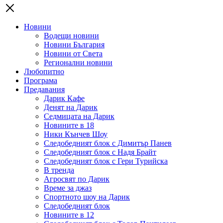
Новини
Водещи новини
Новини България
Новини от Света
Регионални новини
Любопитно
Програма
Предавания
Дарик Кафе
Денят на Дарик
Седмицата на Дарик
Новините в 18
Ники Кънчев Шоу
Следобедният блок с Димитър Панев
Следобедният блок с Надя Брайт
Следобедният блок с Гери Турийска
В тренда
Агросвят по Дарик
Време за джаз
Спортното шоу на Дарик
Следобедният блок
Новините в 12