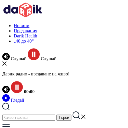
Новини
Предавания
Darik Health
„40 до 40“
Слушай
Слушай
Дарик радио - предаване на живо!
00:00
Гледай