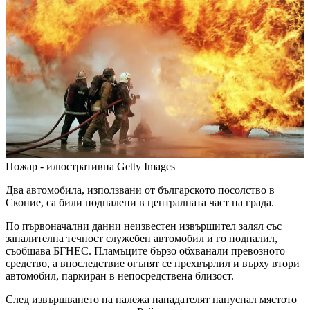
Пожар - илюстративна
Getty Images
Два автомобила, използвани от българското посолство в
Скопие, са били подпалени в централната част на града.
По първоначални данни неизвестен извършител залял със
запалителна течност служебен автомобил и го подпалил,
съобщава БГНЕС. Пламъците бързо обхванали превозното
средство, а впоследствие огънят се прехвърлил и върху втори
автомобил, паркиран в непосредствена близост.
След извършването на палежа нападателят напуснал мястото