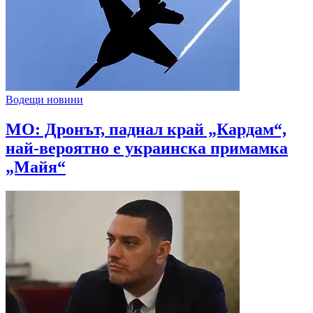
Водещи новини
МО: Дронът, паднал край „Кардам“,
най-вероятно е украинска примамка
„Майя“