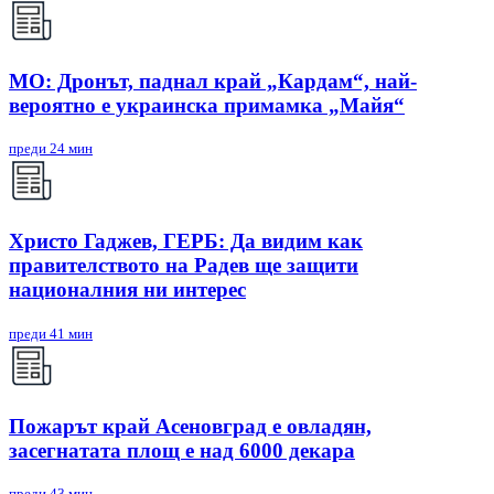
МО: Дронът, паднал край „Кардам“, най-
вероятно е украинска примамка „Майя“
преди 24 мин
Христо Гаджев, ГЕРБ: Да видим как
правителството на Радев ще защити
националния ни интерес
преди 41 мин
Пожарът край Асеновград е овладян,
засегнатата площ е над 6000 декара
преди 43 мин