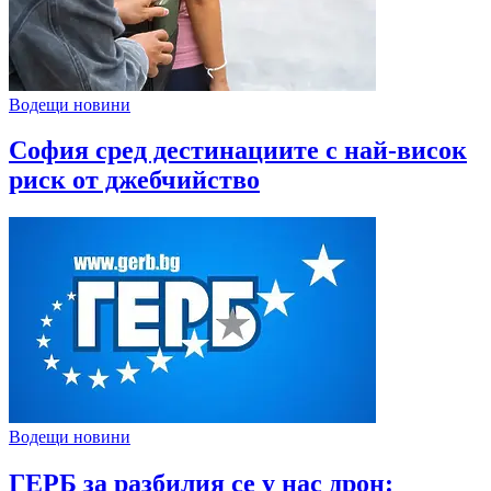
Водещи новини
София сред дестинациите с най-висок
риск от джебчийство
Водещи новини
ГЕРБ за разбилия се у нас дрон: