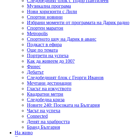
Следобедният блок с Тодор Пантилеев
Музикална програма
Нови хоризонти с Лили
Спортни новини
Избрани моменти от програмата на Дарик радио
Спортен маратон
Metropolis
Спортното шоу на Дарик в аванс
Подкаст в ефира
Още по темата
Портрети на успеха
Как да живеем до 100?
Финес
Дебатът
Следобедният блок с Георги Иванов
Мечтани дестинации
Гласът на изкуството
Квадратни метри
Следобедна криза
Новите 240: Посоката на България
Часът на успеха
Connected
Денят на храбростта
Бранд България
На живо