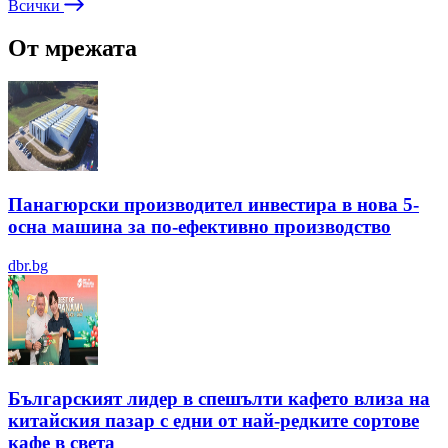
Всички
От мрежата
Панагюрски производител инвестира в нова 5-
осна машина за по-ефективно производство
dbr.bg
Българският лидер в спешълти кафето влиза на
китайския пазар с едни от най-редките сортове
кафе в света