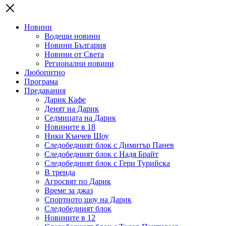
Новини
Водещи новини
Новини България
Новини от Света
Регионални новини
Любопитно
Програма
Предавания
Дарик Кафе
Денят на Дарик
Седмицата на Дарик
Новините в 18
Ники Кънчев Шоу
Следобедният блок с Димитър Панев
Следобедният блок с Надя Брайт
Следобедният блок с Гери Турийска
В тренда
Агросвят по Дарик
Време за джаз
Спортното шоу на Дарик
Следобедният блок
Новините в 12