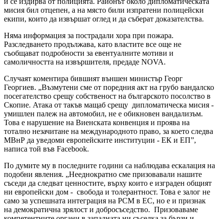
и се издирва от полицията. Районът около дипломатическата
мисия бил отцепен, а на място били изпратени полицейски
екипи, които да извършат оглед и да съберат доказателства.
Няма информация за пострадали хора при пожара.
Разследването продължава, като властите все още не
съобщават подробности за евентуалните мотиви и
самоличността на извършителя, предаде NOVA.
Случаят коментира бившият външен министър Георг
Георгиев. „Възмутени сме от поредния акт на грубо вандалско
посегателство срещу собственост на българското посолство в
Скопие. Атака от такъв мащаб срещу дипломатическа мисия -
умишлен палеж на автомобил, не е обикновен вандализъм.
Това е нарушение на Виенската конвенция и проява на
тотално незачитане на международното право, за което следва
МВнР да уведоми европейските институции - ЕК и ЕП”,
написа той във Facebook.
По думите му в последните години са наблюдава ескалация на
подобни явления. „Нееднократно сме призовавали нашите
съседи да следват ценностите, върху които е изграден общият
ни европейски дом - свобода и толерантност. Това е залог не
само за успешната интеграция на РСМ в ЕС, но е и признак
на демократична зрялост и добросъседство. Призоваваме
компетентните органи в западната ни съседка за бързи и