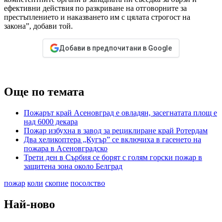
ефективни действия по разкриване на отговорните за
престъплението и наказването им с цялата строгост на
закона”, добави той.
Добави в предпочитани в Google
Още по темата
Пожарът край Асеновград е овладян, засегнатата площ е
над 6000 декара
Пожар избухна в завод за рециклиране край Ротердам
Два хеликоптера „Кугър” се включиха в гасенето на
пожара в Асеновградско
Трети ден в Сърбия се борят с голям горски пожар в
защитена зона около Белград
пожар
коли
скопие
посолство
Най-ново