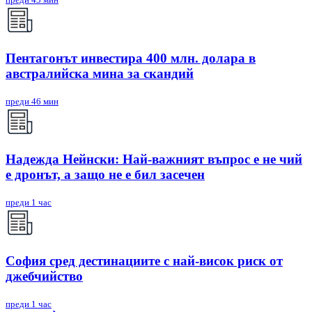
Пентагонът инвестира 400 млн. долара в
австралийска мина за скандий
преди 46 мин
Надежда Нейнски: Най-важният въпрос е не чий
е дронът, а защо не е бил засечен
преди 1 час
София сред дестинациите с най-висок риск от
джебчийство
преди 1 час