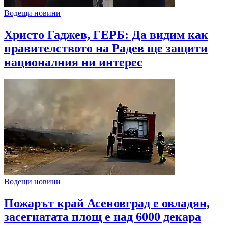
Водещи новини
Христо Гаджев, ГЕРБ: Да видим как
правителството на Радев ще защити
националния ни интерес
Водещи новини
Пожарът край Асеновград е овладян,
засегнатата площ е над 6000 декара