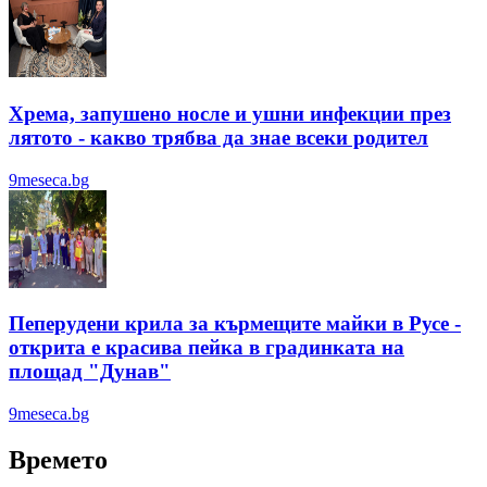
Хрема, запушено носле и ушни инфекции през
лятотo - какво трябва да знае всеки родител
9meseca.bg
Пеперудени крила за кърмещите майки в Русе -
открита е красива пейка в градинката на
площад "Дунав"
9meseca.bg
Времето