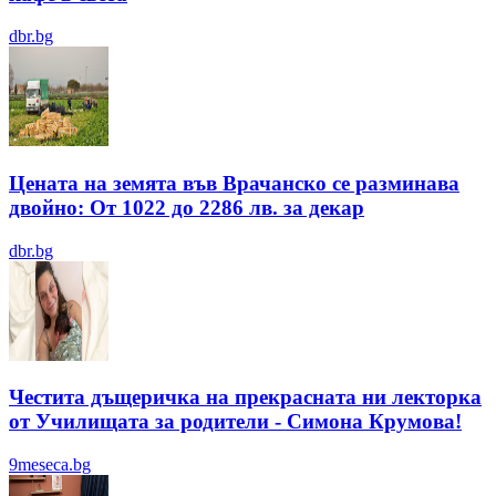
dbr.bg
Цената на земята във Врачанско се разминава
двойно: От 1022 до 2286 лв. за декар
dbr.bg
Честита дъщеричка на прекрасната ни лекторка
от Училищата за родители - Симона Крумова!
9meseca.bg