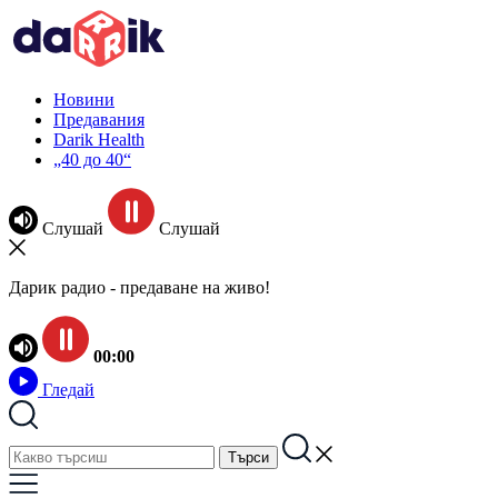
Новини
Предавания
Darik Health
„40 до 40“
Слушай
Слушай
Дарик радио - предаване на живо!
00:00
Гледай