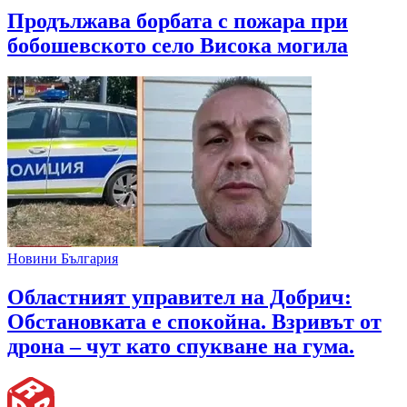
Продължава борбата с пожара при
бобошевското село Висока могила
Новини България
Областният управител на Добрич:
Обстановката е спокойна. Взривът от
дрона – чут като спукване на гума.