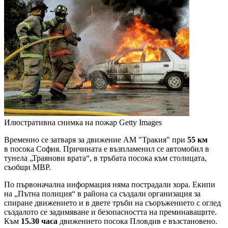
Илюстративна снимка на пожар
Getty Images
Временно се затваря за движение АМ "Тракия" при
55 км
в посока София. Причината е възпламенил се автомобил в
тунела „Траянови врата“, в тръбата посока към столицата,
съобщи МВР.
По първоначална информация няма пострадали хора. Екипи
на „Пътна полиция“ в района са създали организация за
спиране движението и в двете тръби на съоръжението с оглед
създалото се задимяване и безопасността на преминаващите.
Към
15.30 часа
движението посока Пловдив е възстановено.