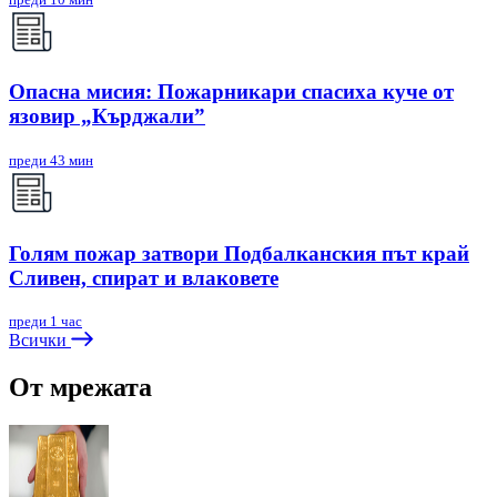
Опасна мисия: Пожарникари спасиха куче от
язовир „Кърджали”
преди 43 мин
Голям пожар затвори Подбалканския път край
Сливен, спират и влаковете
преди 1 час
Всички
От мрежата