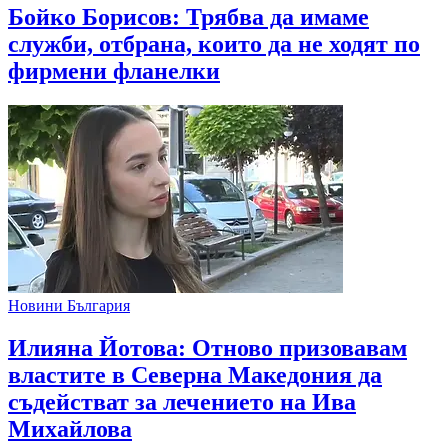
Бойко Борисов: Трябва да имаме
служби, отбрана, които да не ходят по
фирмени фланелки
Новини България
Илияна Йотова: Отново призовавам
властите в Северна Македония да
съдействат за лечението на Ива
Михайлова