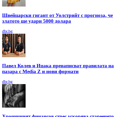
Швейцарски гигант от Уолстрийт с прогноза, че
златото ще удари 5000 долара
dbr.bg
Павел Колев и Ицака пренаписват правилата на
пазара с Media Z и нови формати
dbr.bg
Хроничният финансов стрес ускорява стареенето