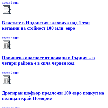
преди 1 мин
Властите в Индонезия заловиха над 1 тон
кетамин на стойност 100 млн. евро
преди 4 мин
Повишена опасност от пожари в Гърция – в
четири района е в сила червен код
преди 7 мин
Дрогиран шофьор предложи 100 евро подкуп на
полицаи край Поморие
преди 10 мин