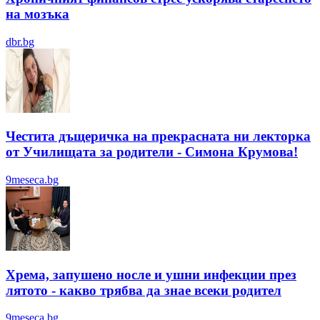
на мозъка
dbr.bg
Честита дъщеричка на прекрасната ни лекторка
от Училищата за родители - Симона Крумова!
9meseca.bg
Хрема, запушено носле и ушни инфекции през
лятотo - какво трябва да знае всеки родител
9meseca.bg