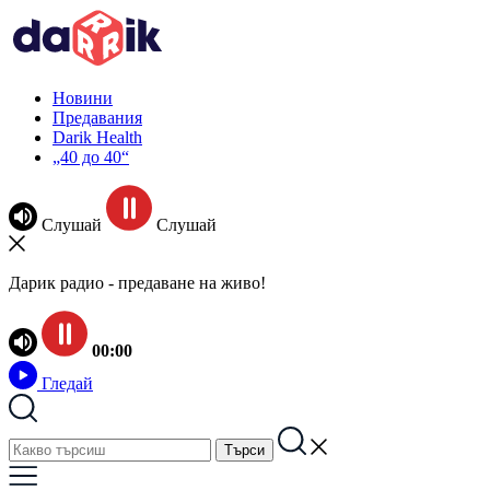
Новини
Предавания
Darik Health
„40 до 40“
Слушай
Слушай
Дарик радио - предаване на живо!
00:00
Гледай