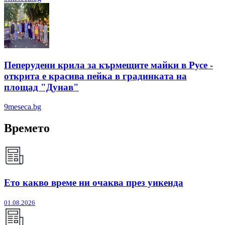
Пеперудени крила за кърмещите майки в Русе -
открита е красива пейка в градинката на
площад "Дунав"
9meseca.bg
Времето
Ето какво време ни очаква през уикенда
01.08.2026