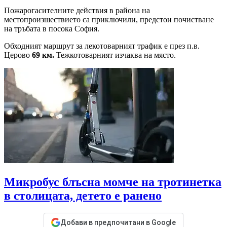
Пожарогасителните действия в района на
местопроизшествието са приключили, предстои почистване
на тръбата в посока София.
Обходният маршрут за лекотоварният трафик е през п.в.
Церово
69 км.
Тежкотоварният изчаква на място.
Микробус блъсна момче на тротинетка
в столицата, детето е ранено
Добави в предпочитани в Google