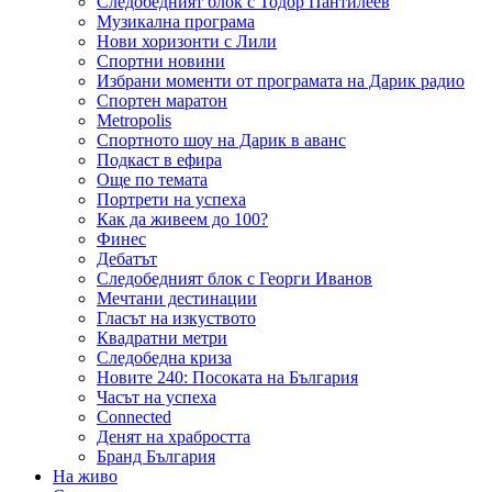
Следобедният блок с Тодор Пантилеев
Музикална програма
Нови хоризонти с Лили
Спортни новини
Избрани моменти от програмата на Дарик радио
Спортен маратон
Metropolis
Спортното шоу на Дарик в аванс
Подкаст в ефира
Още по темата
Портрети на успеха
Как да живеем до 100?
Финес
Дебатът
Следобедният блок с Георги Иванов
Мечтани дестинации
Гласът на изкуството
Квадратни метри
Следобедна криза
Новите 240: Посоката на България
Часът на успеха
Connected
Денят на храбростта
Бранд България
На живо