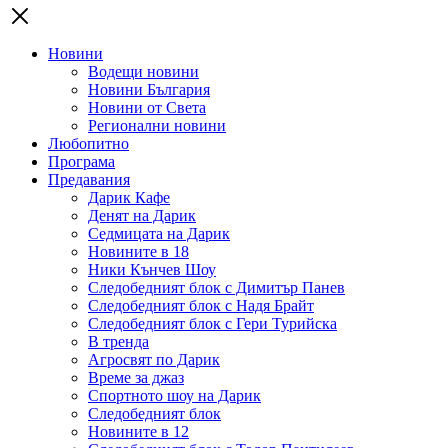
Новини
Водещи новини
Новини България
Новини от Света
Регионални новини
Любопитно
Програма
Предавания
Дарик Кафе
Денят на Дарик
Седмицата на Дарик
Новините в 18
Ники Кънчев Шоу
Следобедният блок с Димитър Панев
Следобедният блок с Надя Брайт
Следобедният блок с Гери Турийска
В тренда
Агросвят по Дарик
Време за джаз
Спортното шоу на Дарик
Следобедният блок
Новините в 12