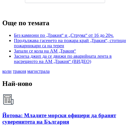
Още по темата
Без камиони по „Тракия“ и „Струма“ от 16 до 20ч.
Продължава гасенето на пожара край „Тракия“, стотици
пожарникари са на терен
Запали се кола на АМ „Тракия“
Заснеха джип да се движи по аварийната лента в
насрещното на АМ „Тракия“ (ВИДЕО)
коли
тракия
магистрала
Най-ново
Йотова: Младите морски офицери да бранят
суверенитета на България