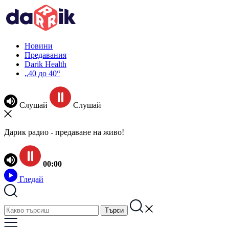
Новини
Предавания
Darik Health
„40 до 40“
Слушай
Слушай
Дарик радио - предаване на живо!
00:00
Гледай