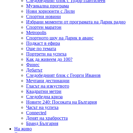
Следобедният блок с Тодор Пантилеев
Музикална програма
Нови хоризонти с Лили
Спортни новини
Избрани моменти от програмата на Дарик радио
Спортен маратон
Metropolis
Спортното шоу на Дарик в аванс
Подкаст в ефира
Още по темата
Портрети на успеха
Как да живеем до 100?
Финес
Дебатът
Следобедният блок с Георги Иванов
Мечтани дестинации
Гласът на изкуството
Квадратни метри
Следобедна криза
Новите 240: Посоката на България
Часът на успеха
Connected
Денят на храбростта
Бранд България
На живо