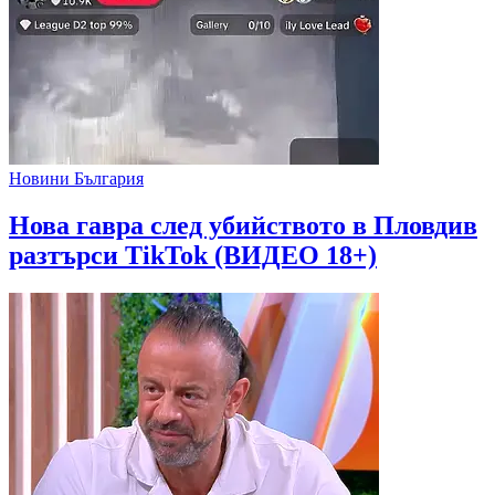
Новини България
Нова гавра след убийството в Пловдив
разтърси TikTok (ВИДЕО 18+)