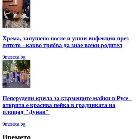
Хрема, запушено носле и ушни инфекции през
лятотo - какво трябва да знае всеки родител
9meseca.bg
Пеперудени крила за кърмещите майки в Русе -
открита е красива пейка в градинката на
площад "Дунав"
9meseca.bg
Времето