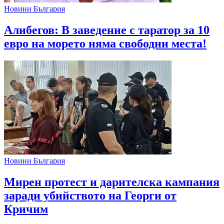
Новини България
Алибегов: В заведение с таратор за 10
евро на морето няма свободни места!
Новини България
Мирен протест и дарителска кампания
заради убийството на Георги от
Кричим