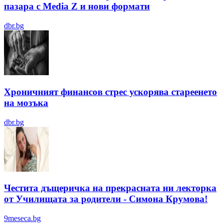
пазара с Media Z и нови формати
dbr.bg
Хроничният финансов стрес ускорява стареенето
на мозъка
dbr.bg
Честита дъщеричка на прекрасната ни лекторка
от Училищата за родители - Симона Крумова!
9meseca.bg