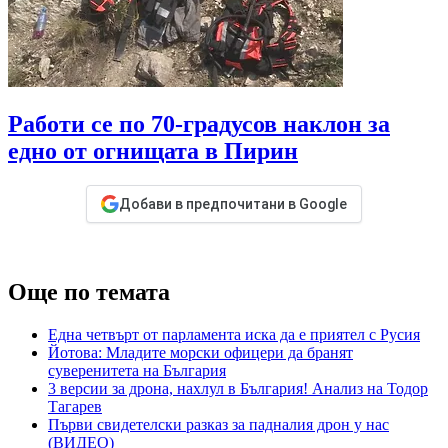
Работи се по 70-градусов наклон за
едно от огнищата в Пирин
Добави в предпочитани в Google
Още по темата
Една четвърт от парламента иска да е приятел с Русия
Йотова: Младите морски офицери да бранят
суверенитета на България
3 версии за дрона, нахлул в България! Анализ на Тодор
Тагарев
Първи свидетелски разказ за падналия дрон у нас
(ВИДЕО)