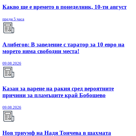
Какво ще е времето в понеделник, 10-ти август
преди 5 часа
Алибегов: В заведение с таратор за 10 евро на
морето няма свободни места!
09.08.2026
Казан за варене на ракия сред вероятните
причини за пламъците край Бобошево
09.08.2026
Нов триумф на Надя Тончева в шахмата