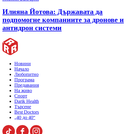
Илияна Йотова: Държавата да
подпомогне компаниите за дронове и
антидрон системи
Новини
Начало
Любопитно
Програма
Предавания
На живо
Спорт
Darik Health
Търсене
Best Doctors
„40 до 40“