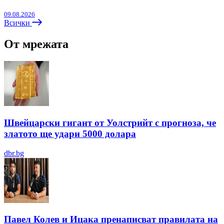
09.08.2026
Всички
От мрежата
Швейцарски гигант от Уолстрийт с прогноза, че
златото ще удари 5000 долара
dbr.bg
Павел Колев и Ицака пренаписват правилата на