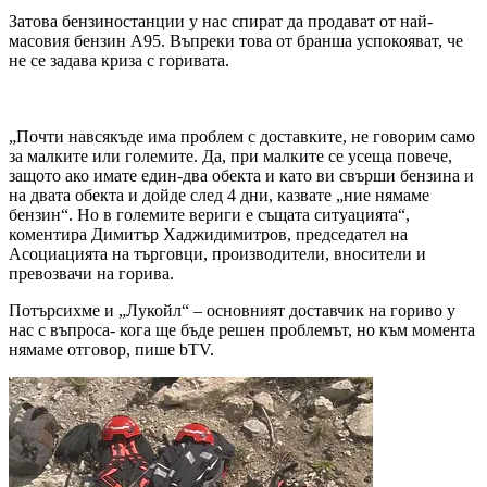
Затова бензиностанции у нас спират да продават от най-
масовия бензин А95. Въпреки това от бранша успокояват, че
не се задава криза с горивата.
„Почти навсякъде има проблем с доставките, не говорим само
за малките или големите. Да, при малките се усеща повече,
защото ако имате един-два обекта и като ви свърши бензина и
на двата обекта и дойде след 4 дни, казвате „ние нямаме
бензин“. Но в големите вериги е същата ситуацията“,
коментира Димитър Хаджидимитров, председател на
Асоциацията на търговци, производители, вносители и
превозвачи на горива.
Потърсихме и „Лукойл“ – основният доставчик на гориво у
нас с въпроса- кога ще бъде решен проблемът, но към момента
нямаме отговор, пише bTV.