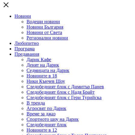
Новини
Водещи новини
Новини България
Новини от Света
Регионални новини
Любопитно
Програма
Предавания
Дарик Кафе
Денят на Дарик
Седмицата на Дарик
Новините в 18
Ники Кънчев Шоу
Следобедният блок с Димитър Панев
Следобедният блок с Надя Брайт
Следобедният блок с Гери Турийска
В тренда
Агросвят по Дарик
Време за джаз
Спортното шоу на Дарик
Следобедният блок
Новините в 12