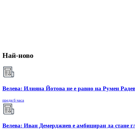
Най-ново
Велева: Илияна Йотова не е равно на Румен Радев
преди 6 часа
Велева: Иван Демерджиев е амбициран да стане г