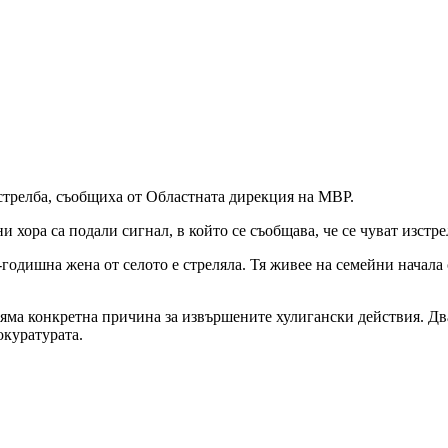
стрелба, съобщиха от Областната дирекция на МВР.
 хора са подали сигнал, в който се съобщава, че се чуват изстре
годишна жена от селото е стреляла. Тя живее на семейни начала 
ма конкретна причина за извършените хулигански действия. Двам
окуратурата.