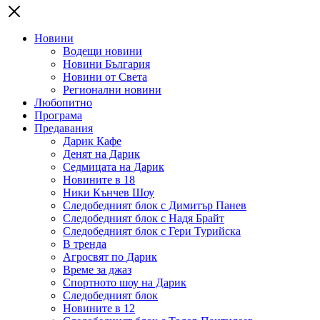
Новини
Водещи новини
Новини България
Новини от Света
Регионални новини
Любопитно
Програма
Предавания
Дарик Кафе
Денят на Дарик
Седмицата на Дарик
Новините в 18
Ники Кънчев Шоу
Следобедният блок с Димитър Панев
Следобедният блок с Надя Брайт
Следобедният блок с Гери Турийска
В тренда
Агросвят по Дарик
Време за джаз
Спортното шоу на Дарик
Следобедният блок
Новините в 12