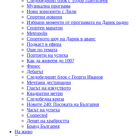
Следобедният блок с Тодор Пантилеев
Музикална програма
Нови хоризонти с Лили
Спортни новини
Избрани моменти от програмата на Дарик радио
Спортен маратон
Metropolis
Спортното шоу на Дарик в аванс
Подкаст в ефира
Още по темата
Портрети на успеха
Как да живеем до 100?
Финес
Дебатът
Следобедният блок с Георги Иванов
Мечтани дестинации
Гласът на изкуството
Квадратни метри
Следобедна криза
Новите 240: Посоката на България
Часът на успеха
Connected
Денят на храбростта
Бранд България
На живо