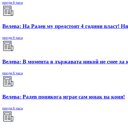
преди 6 часа
Велева: На Радев му предстоят 4 години власт! Ня
преди 6 часа
Велева: В момента в държавата никой не смее да 
преди 6 часа
Велева: Радев понякога играе сам юнак на коня!
преди 6 часа