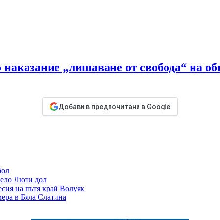
наказание „лишаване от свобода“ на об
Добави в предпочитани в Google
бол
село Люти дол
есия на пътя край Волуяк
ера в Бяла Слатина