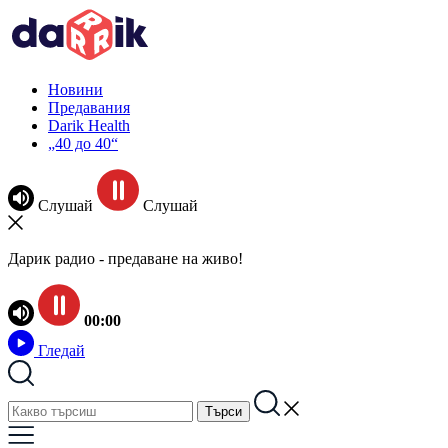
Новини
Предавания
Darik Health
„40 до 40“
Слушай
Слушай
Дарик радио - предаване на живо!
00:00
Гледай