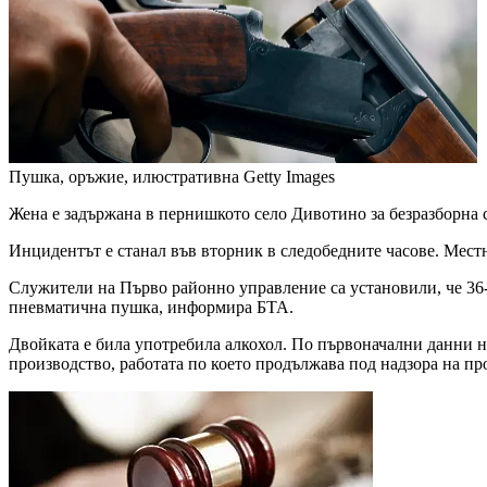
Пушка, оръжие, илюстративна
Getty Images
Жена е задържана в пернишкото село Дивотино за безразборна 
Инцидентът е станал във вторник в следобедните часове. Местни
Служители на Първо районно управление са установили, че 36-
пневматична пушка, информира БТА.
Двойката е била употребила алкохол. По първоначални данни ня
производство, работата по което продължава под надзора на пр