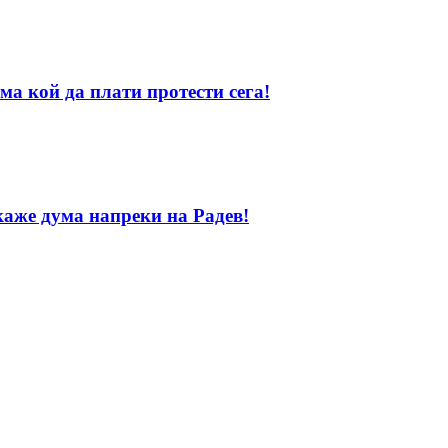
ма кой да плати протести сега!
каже дума напреки на Радев!