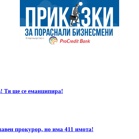
! Тя ще се еманципира!
лавен прокурор, но има 411 имота!