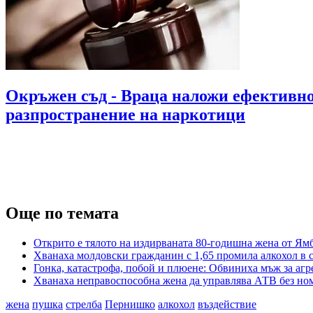
Окръжен съд - Враца наложи ефективно 
разпространение на наркотици
Още по темата
Открито е тялото на издирваната 80-годишна жена от Ям
Хванаха молдовски гражданин с 1,65 промила алкохол в 
Гонка, катастрофа, побой и плюене: Обвиниха мъж за агр
Хванаха неправоспособна жена да управлява АТВ без ном
жена
пушка
стрелба
Пернишко
алкохол
въздействие