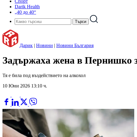
Спорт
Darik Health
„40 до 40“
Дарик
|
Новини
|
Новини България
Задържаха жена в Пернишко з
Тя е била под въздействието на алкохол
10 Юни 2026 13:10 ч.