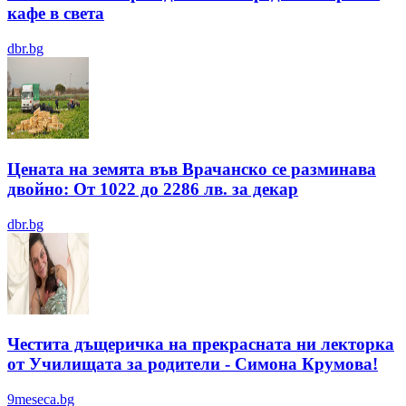
кафе в света
dbr.bg
Цената на земята във Врачанско се разминава
двойно: От 1022 до 2286 лв. за декар
dbr.bg
Честита дъщеричка на прекрасната ни лекторка
от Училищата за родители - Симона Крумова!
9meseca.bg