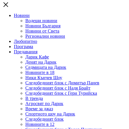
Новини
Водещи новини
Новини България
Новини от Света
Регионални новини
Любопитно
Програма
Предавания
Дарик Кафе
Денят на Дарик
Седмицата на Дарик
Новините в 18
Ники Кънчев Шоу
Следобедният блок с Димитър Панев
Следобедният блок с Надя Брайт
Следобедният блок с Гери Турийска
В тренда
Агросвят по Дарик
Време за джаз
Спортното шоу на Дарик
Следобедният блок
Новините в 12