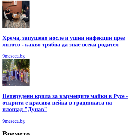
Хрема, запушено носле и ушни инфекции през
лятотo - какво трябва да знае всеки родител
9meseca.bg
Пеперудени крила за кърмещите майки в Русе -
открита е красива пейка в градинката на
площад "Дунав"
9meseca.bg
Времето