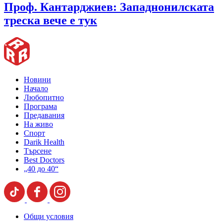
Проф. Кантарджиев: Западнонилската
треска вече е тук
Новини
Начало
Любопитно
Програма
Предавания
На живо
Спорт
Darik Health
Търсене
Best Doctors
„40 до 40“
Общи условия