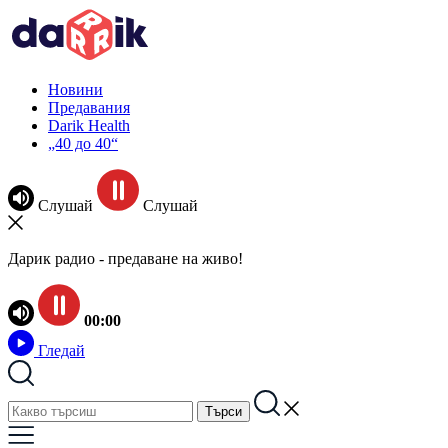
Новини
Предавания
Darik Health
„40 до 40“
Слушай
Слушай
Дарик радио - предаване на живо!
00:00
Гледай