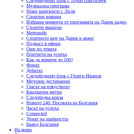
Следобедният блок с Тодор Пантилеев
Музикална програма
Нови хоризонти с Лили
Спортни новини
Избрани моменти от програмата на Дарик радио
Спортен маратон
Metropolis
Спортното шоу на Дарик в аванс
Подкаст в ефира
Още по темата
Портрети на успеха
Как да живеем до 100?
Финес
Дебатът
Следобедният блок с Георги Иванов
Мечтани дестинации
Гласът на изкуството
Квадратни метри
Следобедна криза
Новите 240: Посоката на България
Часът на успеха
Connected
Денят на храбростта
Бранд България
На живо