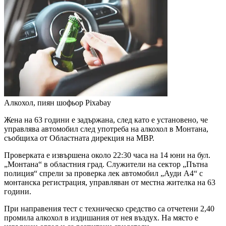
Алкохол, пиян шофьор
Pixabay
Жена на 63 години е задържана, след като е установено, че
управлява автомобил след употреба на алкохол в Монтана,
съобщиха от Областната дирекция на МВР.
Проверката е извършена около 22:30 часа на 14 юни на бул.
„Монтана“ в областния град. Служители на сектор „Пътна
полиция“ спрели за проверка лек автомобил „Ауди А4“ с
монтанска регистрация, управляван от местна жителка на 63
години.
При направения тест с техническо средство са отчетени 2,40
промила алкохол в издишания от нея въздух. На място е