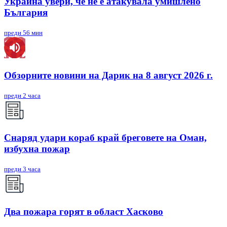
Украйна увери, че не е атакувала умишлено
България
преди 56 мин
Обзорните новини на Дарик на 8 август 2026 г.
преди 2 часа
Снаряд удари кораб край бреговете на Оман,
избухна пожар
преди 3 часа
Два пожара горят в област Хасково