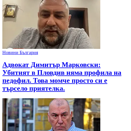
Новини България
Адвокат Димитър Марковски:
Убитият в Пловдив няма профила на
педофил. Това момче просто си е
търсело приятелка.