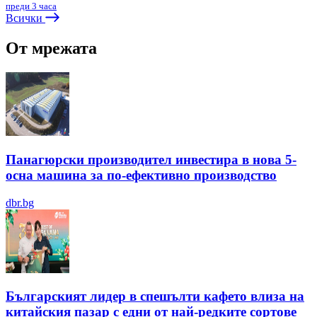
преди 3 часа
Всички
От мрежата
Панагюрски производител инвестира в нова 5-
осна машина за по-ефективно производство
dbr.bg
Българският лидер в спешълти кафето влиза на
китайския пазар с едни от най-редките сортове