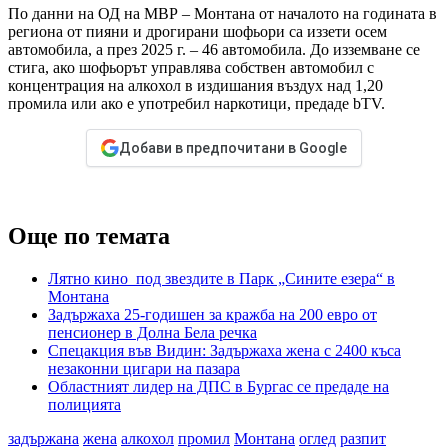
По данни на ОД на МВР – Монтана от началото на годината в
региона от пияни и дрогирани шофьори са иззети осем
автомобила, а през 2025 г. – 46 автомобила. До изземване се
стига, ако шофьорът управлява собствен автомобил с
концентрация на алкохол в издишания въздух над 1,20
промила или ако е употребил наркотици, предаде bTV.
Добави в предпочитани в Google
Още по темата
Лятно кино под звездите в Парк „Сините езера“ в
Монтана
Задържаха 25-годишен за кражба на 200 евро от
пенсионер в Долна Бела речка
Спецакция във Видин: Задържаха жена с 2400 къса
незаконни цигари на пазара
Областният лидер на ДПС в Бургас се предаде на
полицията
задържана
жена
алкохол
промил
Монтана
оглед
разпит