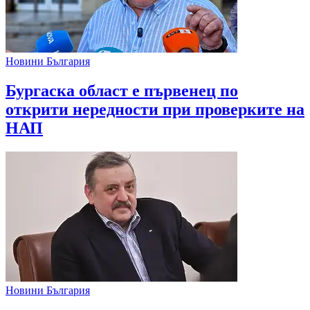
Новини България
Бургаска област е първенец по
открити нередности при проверките на
НАП
Новини България