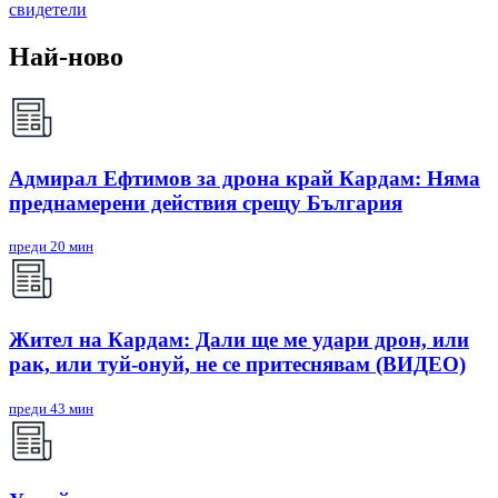
свидетели
Най-ново
Адмирал Ефтимов за дрона край Кардам: Няма
преднамерени действия срещу България
преди 20 мин
Жител на Кардам: Дали ще ме удари дрон, или
рак, или туй-онуй, не се притеснявам (ВИДЕО)
преди 43 мин