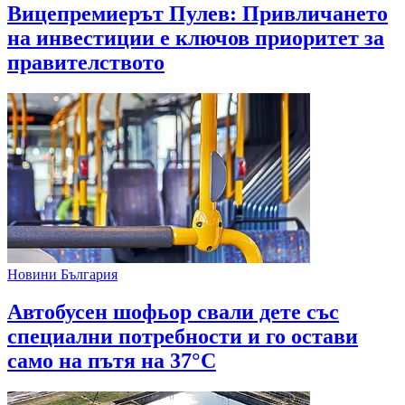
Вицепремиерът Пулев: Привличането
на инвестиции е ключов приоритет за
правителството
Новини България
Автобусен шофьор свали дете със
специални потребности и го остави
само на пътя на 37°C