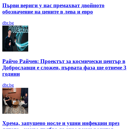
Първи вериги у нас премахват двойното
обозначение на цените в лева и евро
dbr.bg
Райчо Райчев: Проектът за космически център в
Доброславци е сложен, първата фаза ще отнеме 3
години
dbr.bg
Хрема, запушено носле и ушни инфекции през