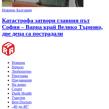
Новини България
Катастрофа затвори главния път
София – Варна край Велико Търново,
две деца са пострадали
Новини
Начало
Любопитно
Програма
Предавания
На живо
Спорт
Darik Health
Търсене
Best Doctors
„40 до 40“