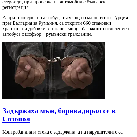
стероиди, при проверка на автомобил с българска
регистрация.
А при проверка на автобус, пътуващ по маршрут от Турция
през България за Румъния, са открити 660 опаковки
хранителни добавки за полова мощ в багажното отделение на
автобуса с шофьор – румънски гражданин.
Задържаха мъж, барикадирал се в
Созопол
Контрабандната стока е задържана, а на нарушителите са