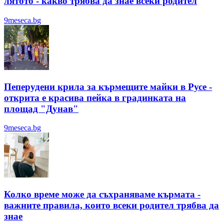
лятотo - какво трябва да знае всеки родител
9meseca.bg
Пеперудени крила за кърмещите майки в Русе -
открита е красива пейка в градинката на
площад "Дунав"
9meseca.bg
Колко време може да съхраняваме кърмата -
важните правила, които всеки родител трябва да
знае