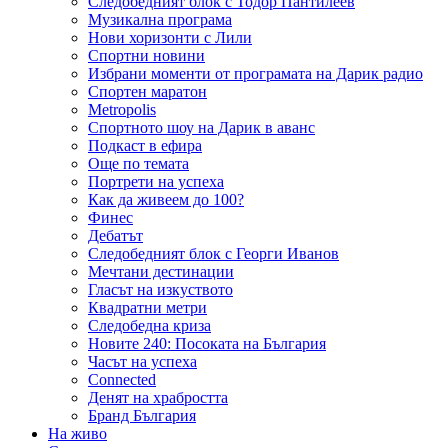
Следобедният блок с Тодор Пантилеев
Музикална програма
Нови хоризонти с Лили
Спортни новини
Избрани моменти от програмата на Дарик радио
Спортен маратон
Metropolis
Спортното шоу на Дарик в аванс
Подкаст в ефира
Още по темата
Портрети на успеха
Как да живеем до 100?
Финес
Дебатът
Следобедният блок с Георги Иванов
Мечтани дестинации
Гласът на изкуството
Квадратни метри
Следобедна криза
Новите 240: Посоката на България
Часът на успеха
Connected
Денят на храбростта
Бранд България
На живо