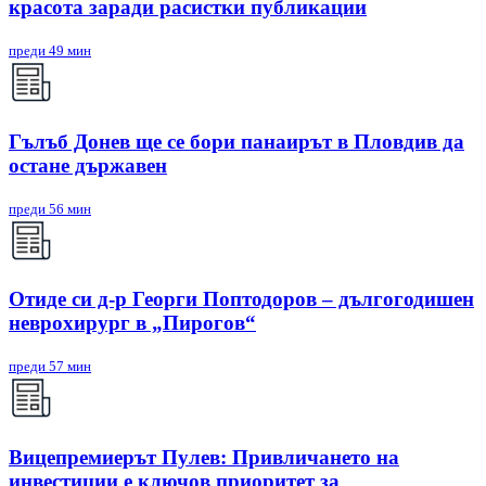
красота заради расистки публикации
преди 49 мин
Гълъб Донев ще се бори панаирът в Пловдив да
остане държавен
преди 56 мин
Отиде си д-р Георги Поптодоров – дългогодишен
неврохирург в „Пирогов“
преди 57 мин
Вицепремиерът Пулев: Привличането на
инвестиции е ключов приоритет за