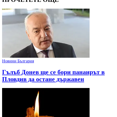
Новини България
Гълъб Донев ще се бори панаирът в
Пловдив да остане държавен