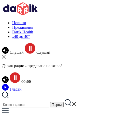
Новини
Предавания
Darik Health
„40 до 40“
Слушай
Слушай
Дарик радио - предаване на живо!
00:00
Гледай