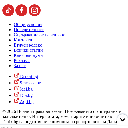
Общи условия
Поверителност
Съдържание от партньори
Контакти
Етичен кодекс
Всички статии
Ключови думи
Реклама
За нас
Dsport.bg
9meseca.bg
Idei.bg
Dbr.bg
Agri.bg
© 2026 Всички права запазени. Позоваването с хиперлинк е
задължително. Интервютата, коментарите и новините в
Darik.bg са подготвени с помощта на репортерите на Дарик
Радио и новинарските емисии на радиото. Снимки: Дарик
РЕКЛАМА