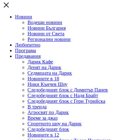
Новини
Водещи новини
Новини България
Новини от Света
Регионални новини
Любопитно
Програма
Предавания
Дарик Кафе
Денят на Дарик
Седмицата на Дарик
Новините в 18
Ники Кънчев Шоу
Следобедният блок с Димитър Панев
Следобедният блок с Надя Брайт
Следобедният блок с Гери Турийска
В тренда
Агросвят по Дарик
Време за джаз
Спортното шоу на Дарик
Следобедният блок
Новините в 12