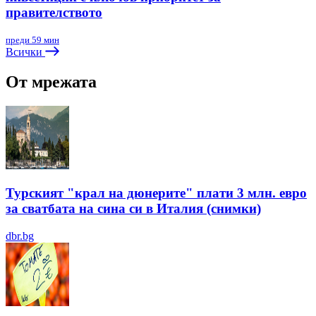
правителството
преди 59 мин
Всички
От мрежата
Турският "крал на дюнерите" плати 3 млн. евро
за сватбата на сина си в Италия (снимки)
dbr.bg