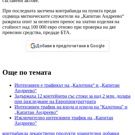
съставени актове.
При последната засечена контрабанда на пункта преди
седмица митническите служители на „Капитан Андреево“
разкриха опит за нелегален пренос на златни изделия на
стойност над 100 000 евро отново при проверка на две
превозни средства, предаде БТА.
Добави в предпочитани в Google
Още по темата
Интензивен е трафикът на „Калотина“ и „Капитан
Андреево“
Задържаха 12 контейнера със стоки за над 2 млн. долара
при разследване на Европрокуратурата
Интензивен трафик на входа и изхода на ''Калотина'' и
„Капитан Андреево“
Изключително интензивен трафик на „Капитан
Андреево”
контрабанда
лекарствени продукти
хранителни добавки