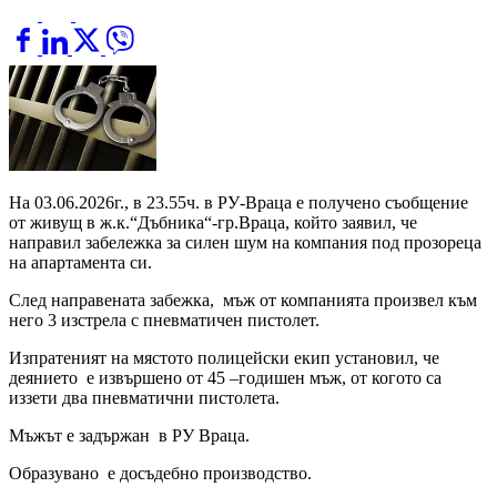
На 03.06.2026г., в 23.55ч. в РУ-Враца е получено съобщение
от живущ в ж.к.“Дъбника“-гр.Враца, който заявил, че
направил забележка за силен шум на компания под прозореца
на апартамента си.
След направената забежка, мъж от компанията произвел към
него 3 изстрела с пневматичен пистолет.
Изпратеният на мястото полицейски екип установил, че
деянието е извършено от 45 –годишен мъж, от когото са
иззети два пневматични пистолета.
Мъжът е задържан в РУ Враца.
Образувано е досъдебно производство.