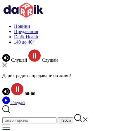
Новини
Предавания
Darik Health
„40 до 40“
Слушай
Слушай
Дарик радио - предаване на живо!
00:00
Гледай