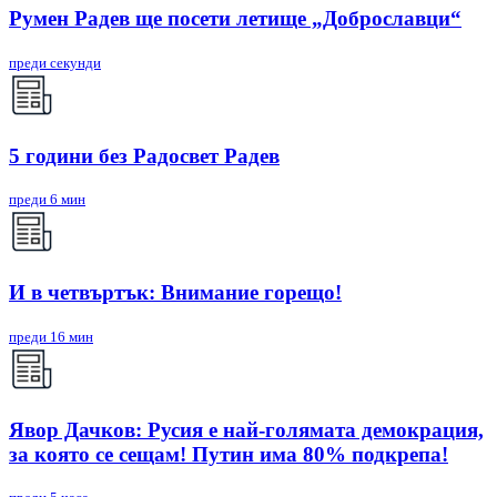
Румен Радев ще посети летище „Доброславци“
преди секунди
5 години без Радосвет Радев
преди 6 мин
И в четвъртък: Внимание горещо!
преди 16 мин
Явор Дачков: Русия е най-голямата демокрация,
за която се сещам! Путин има 80% подкрепа!