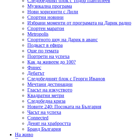
Следобедният блок с Тодор Пантилеев
Музикална програма
Нови хоризонти с Лили
Спортни новини
Избрани моменти от програмата на Дарик радио
Спортен маратон
Metropolis
Спортното шоу на Дарик в аванс
Подкаст в ефира
Още по темата
Портрети на успеха
Как да живеем до 100?
Финес
Дебатът
Следобедният блок с Георги Иванов
Мечтани дестинации
Гласът на изкуството
Квадратни метри
Следобедна криза
Новите 240: Посоката на България
Часът на успеха
Connected
Денят на храбростта
Бранд България
На живо