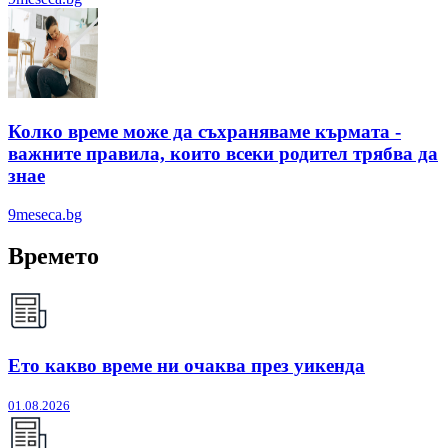
Колко време може да съхраняваме кърмата -
важните правила, които всеки родител трябва да
знае
9meseca.bg
Времето
Ето какво време ни очаква през уикенда
01.08.2026