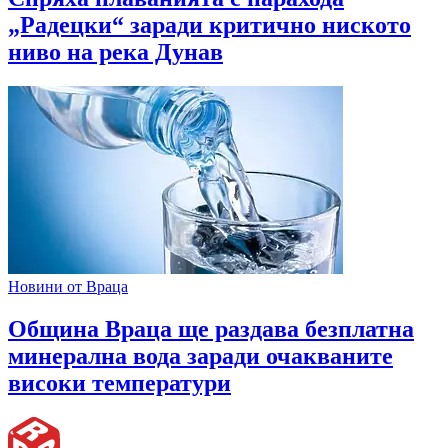
„Радецки“ заради критично ниското
ниво на река Дунав
Новини от Враца
Община Враца ще раздава безплатна
минерална вода заради очакваните
високи температури