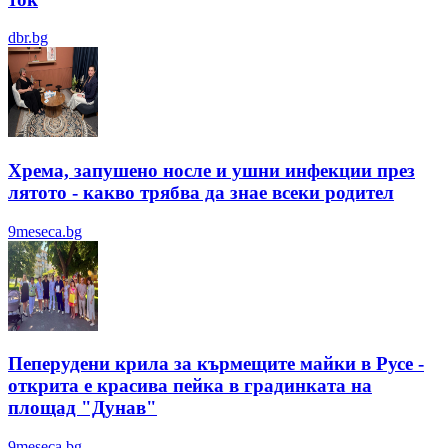
dbr.bg
Хрема, запушено носле и ушни инфекции през
лятотo - какво трябва да знае всеки родител
9meseca.bg
Пеперудени крила за кърмещите майки в Русе -
открита е красива пейка в градинката на
площад "Дунав"
9meseca.bg