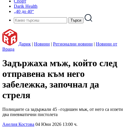
Спорт
Darik Health
„40 до 40“
Дарик
|
Новини
|
Регионални новини
|
Новини от
Враца
Задържаха мъж, който след
отправена към него
забележка, започнал да
стреля
Полицаите са задържали 45 –годишен мъж, от него са иззети
два пневматични пистолета
Анелия Костова
04 Юни 2026 13:00 ч.