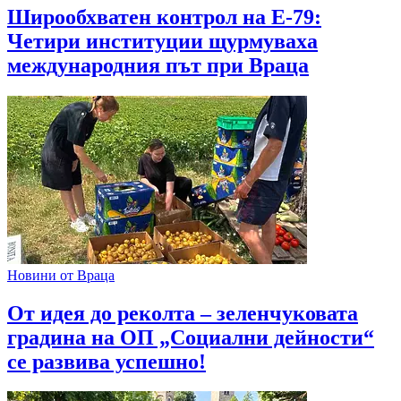
Широобхватен контрол на Е-79:
Четири институции щурмуваха
международния път при Враца
Новини от Враца
От идея до реколта – зеленчуковата
градина на ОП „Социални дейности“
се развива успешно!