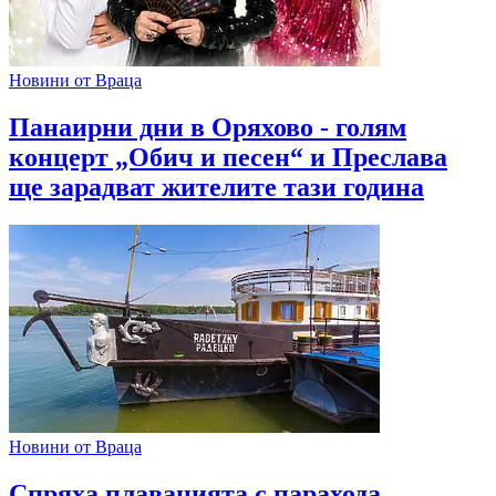
Новини от Враца
Панаирни дни в Оряхово - голям
концерт „Обич и песен“ и Преслава
ще зарадват жителите тази година
Новини от Враца
Спряха плаванията с парахода