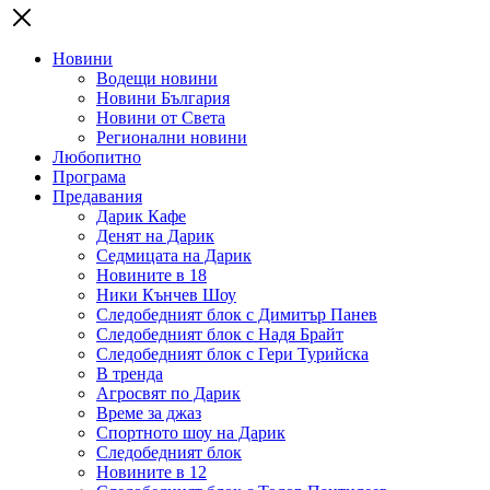
Новини
Водещи новини
Новини България
Новини от Света
Регионални новини
Любопитно
Програма
Предавания
Дарик Кафе
Денят на Дарик
Седмицата на Дарик
Новините в 18
Ники Кънчев Шоу
Следобедният блок с Димитър Панев
Следобедният блок с Надя Брайт
Следобедният блок с Гери Турийска
В тренда
Агросвят по Дарик
Време за джаз
Спортното шоу на Дарик
Следобедният блок
Новините в 12