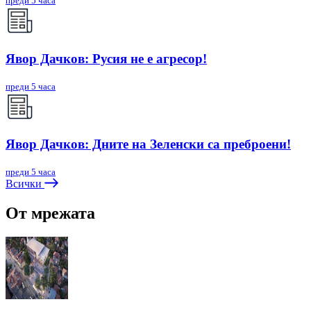
преди 5 часа
Явор Дачков: Русия не е агресор!
преди 5 часа
Явор Дачков: Дните на Зеленски са преброени!
преди 5 часа
Всички
От мрежата