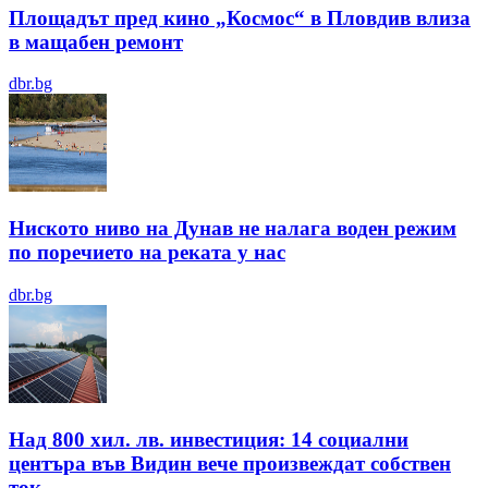
Площадът пред кино „Космос“ в Пловдив влиза
в мащабен ремонт
dbr.bg
Ниското ниво на Дунав не налага воден режим
по поречието на реката у нас
dbr.bg
Над 800 хил. лв. инвестиция: 14 социални
центъра във Видин вече произвеждат собствен
ток