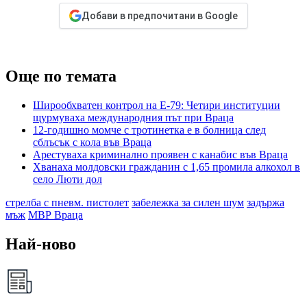
Добави в предпочитани в Google
Още по темата
Широобхватен контрол на Е-79: Четири институции
щурмуваха международния път при Враца
12-годишно момче с тротинетка е в болница след
сблъсък с кола във Враца
Арестуваха криминално проявен с канабис във Враца
Хванаха молдовски гражданин с 1,65 промила алкохол в
село Люти дол
стрелба с пневм. пистолет
забележка за силен шум
задържа
мъж
МВР Враца
Най-ново